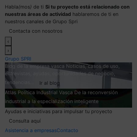
Habla
(
mos
)
de ti
Si tu proyecto está relacionado con
nuestras áreas de actividad
hablaremos de ti en
nuestros canales de Grupo Spri
Contacta con nosotros
‹
›
Grupo SPRI
Blog de la empresa vasca
Noticias, casos de uso,
entrevistas, ayudas, oportunidades de negocio,
tendencias…
Ir al blog
Atlas
Política Industrial Vasca
De la reconversión
industrial a la especialización inteligente
Explorar
Ayudas e iniciativas para impulsar tu proyecto
Consulta aquí
Asistencia a empresas
Contacto