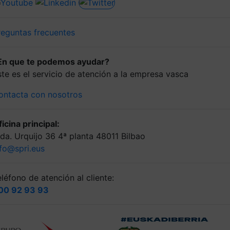
reguntas frecuentes
En que te podemos ayudar?
ste es el servicio de atención a la empresa vasca
ontacta con nosotros
icina principal:
lda. Urquijo 36 4ª planta 48011 Bilbao
nfo@spri.eus
léfono de atención al cliente:
00 92 93 93