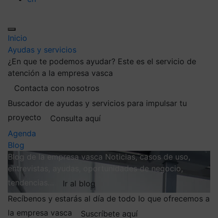
Inicio
Ayudas y servicios
¿En que te podemos ayudar?
Este es el servicio de
atención a la empresa vasca
Contacta con nosotros
Buscador de ayudas y servicios para impulsar tu
proyecto
Consulta aquí
Agenda
Blog
Blog de la empresa vasca
Noticias, casos de uso,
entrevistas, ayudas, oportunidades de negocio,
tendencias…
Ir al blog
Recíbenos y estarás al día de todo lo que ofrecemos a
la empresa vasca
Suscríbete aquí