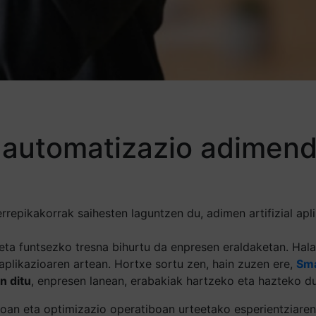
 automatizazio adimen
repikakorrak saihesten laguntzen du, adimen artifizial apli
ta funtsezko tresna bihurtu da enpresen eraldaketan. Hala 
likazioaren artean. Hortxe sortu zen, hain zuzen ere,
Sm
n ditu
, enpresen lanean, erabakiak hartzeko eta hazteko d
koan eta optimizazio operatiboan urteetako esperientziaren