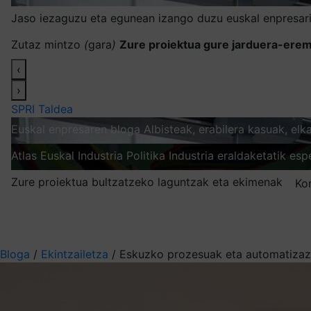
Jaso iezaguzu eta egunean izango duzu euskal enpresari
Zutaz mintzo
(
gara
)
Zure proiektua gure jarduera-erem
‹
›
SPRI Taldea
Euskal enpresaren bloga
Albisteak, erabilera kasuak, el
Atlas
Euskal Industria Politika
Industria eraldaketatik esp
Zure proiektua bultzatzeko laguntzak eta ekimenak
Ko
Nire harpidetzak
Aukeratu jaso nahi duzun informazioa
Bloga
/
Ekintzailetza
/
Eskuzko prozesuak eta automatizaz