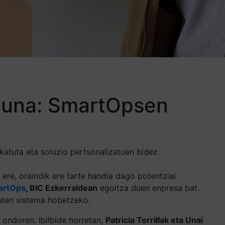
duna: SmartOpsen
katuta eta soluzio pertsonalizatuen bidez.
ere, oraindik ere tarte handia dago potentzial
artOps
, BIC Ezkerraldean
egoitza duen enpresa bat.
uten sistema hobetzeko.
 ondoren. Ibilbide horretan,
Patricia Torrillak eta Unai