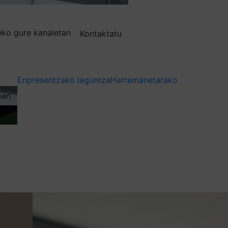
deko gure kanaletan
Kontaktatu
Enpresentzako laguntza
Harremanetarako
oan