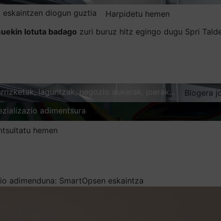
 eskaintzen diogun guztia
Harpidetu hemen
uekin lotuta badago
zuri buruz hitz egingo dugu Spri Tal
karrizketak, laguntzak, negozio aukerak, joerak…
Blogera j
ezializazio adimentsura
Arakatu
ntsultatu hemen
io adimenduna: SmartOpsen eskaintza