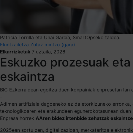
Patricia Torrilla eta Unai García, SmartOpseko taldea.
Ekintzailetza
Zutaz mintzo (gara)
Elkarrizketak
7 uztaila, 2026
Eskuzko prozesuak eta
eskaintza
BIC Ezkerraldean egoitza duen konpainiak enpresetan lan er
-
Adimen artifiziala dagoeneko ez da etorkizuneko erronka, e
teknologikoaren eta erakundeen egunerokotasunean duen ap
Enpresa horrek
AAren bidez irtenbide zehatzak eskaintze
2025ean sortu zen, digitalizazioan, merkataritza elektroni