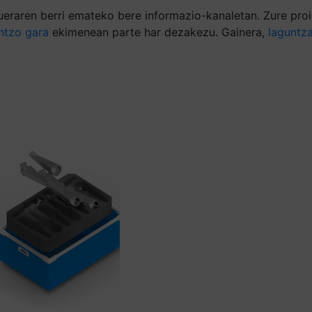
eraren berri emateko bere informazio-kanaletan. Zure proie
ntzo gara
ekimenean parte har dezakezu. Gainera,
laguntz