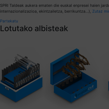
SPRI Taldeak aukera ematen die euskal enpresei haien jardu
internazionalizazioa, ekintzailetza, berrikuntza…),
Zutaz mi
Partekatu
Lotutako albisteak