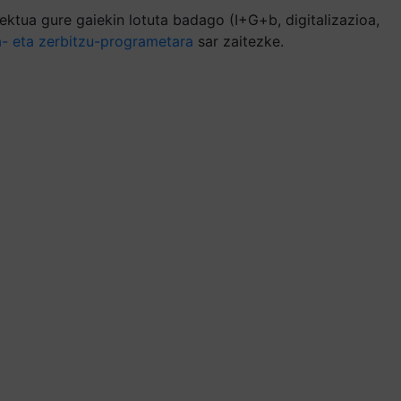
ktua gure gaiekin lotuta badago (I+G+b, digitalizazioa,
a- eta zerbitzu-programetara
sar zaitezke.