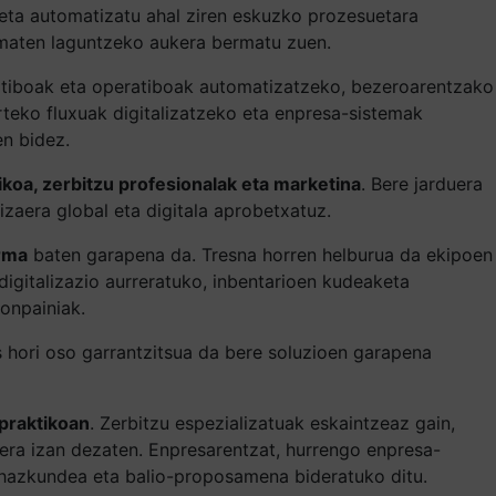
 eta automatizatu ahal ziren eskuzko prozesuetara
ematen laguntzeko aukera bermatu zuen.
ratiboak eta operatiboak automatizatzeko, bezeroarentzako
teko fluxuak digitalizatzeko eta enpresa-sistemak
en bidez.
nikoa, zerbitzu profesionalak eta marketina
. Bere jarduera
zaera global eta digitala aprobetxatuz.
rma
baten garapena da. Tresna horren helburua da ekipoen
igitalizazio aurreratuko, inbentarioen kudeaketa
onpainiak.
hori oso garrantzitsua da bere soluzioen garapena
 praktikoan
. Zerbitzu espezializatuak eskaintzeaz gain,
ra izan dezaten. Enpresarentzat, hurrengo enpresa-
n hazkundea eta balio-proposamena bideratuko ditu.