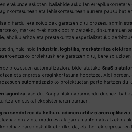
en erakunde askotan: baliabide asko lan errepikakorretara
raginkortasunean eta lehiakortasunean aurrera pausu bat 
isa dihardu, eta soluzioak garatzen ditu prozesu administ
artzeko, marketin-ekintzak optimizatzeko, dokumentuen ar
e, aholkularitza eta prestakuntza espezializatuko zerbitzu
esekin, hala nola
industria, logistika, merkataritza elektro
zeroentzako proiektuak ere garatzen ditu, bere soluzioen i
erce prozesuen automatizaziora bideratutako
SaaS platafo
tzea eta enpresa-eraginkortasuna hobetzea. Aldi berean, d
rozesuen automatizazioko proiektuetan parte hartzen du k
en laguntza
jaso du. Konpainiak nabarmendu duenez, babes 
kuntzaren euskal ekosistemaren barruan.
isa sendotzea du helburu adimen artifizialaren aplikazio
lexuak erraz eta modu eskalagarrian automatizatzeko auke
n konbinazioaren eskutik etorriko da, eta horrek enpresare