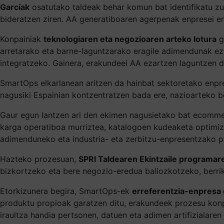
Garcíak
osatutako taldeak behar komun bat identifikatu zu
bideratzen ziren. AA generatiboaren agerpenak enpresei e
Konpainiak
teknologiaren eta negozioaren arteko lotura
g
arretarako eta barne-laguntzarako eragile adimendunak ez
integratzeko. Gainera, erakundeei AA ezartzen laguntzen di
SmartOps elkarlanean aritzen da hainbat sektoretako enpr
nagusiki Espainian kontzentratzen bada ere, nazioarteko be
Gaur egun lantzen ari den ekimen nagusietako bat ecomm
karga operatiboa murriztea, katalogoen kudeaketa optimiza
adimenduneko eta industria- eta zerbitzu-enpresentzako p
Hazteko prozesuan,
SPRI Taldearen Ekintzaile programar
bizkortzeko eta bere negozio-eredua baliozkotzeko, berri
Etorkizunera begira, SmartOps-ek
erreferentzia-enpresa g
produktu propioak garatzen ditu, erakundeek prozesu konp
iraultza handia pertsonen, datuen eta adimen artifizialare