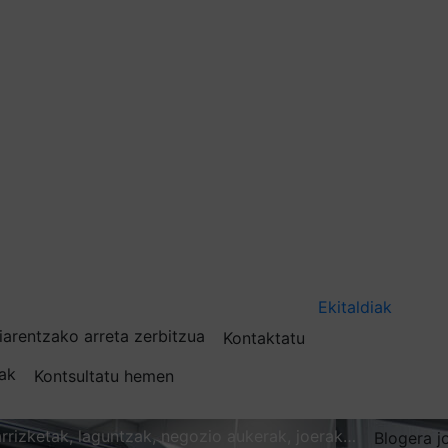
Ekitaldiak
iarentzako arreta zerbitzua
Kontaktatu
nak
Kontsultatu hemen
karrizketak, laguntzak, negozio aukerak, joerak…
Blogera j