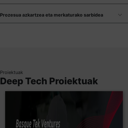
Prozesua azkartzea eta merkaturako sarbidea
Proiektuak
Deep Tech Proiektuak