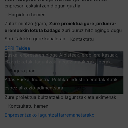
enpresari eskaintzen diogun guztia
Harpidetu hemen
Zutaz mintzo
(
gara
)
Zure proiektua gure jarduera-
eremuekin lotuta badago
zuri buruz hitz egingo dugu
Spri Taldeko gure kanaletan
Kontaktatu
SPRI Taldea
Euskal enpresaren bloga
Albisteak, erabilera kasuak,
elkarrizketak, laguntzak, negozio aukerak, joerak…
Blogera joan
Atlas
Euskal Industria Politika
Industria eraldaketatik
espezializazio adimentsura
Arakatu
Zure proiektua bultzatzeko laguntzak eta ekimenak
Kontsultatu hemen
Enpresentzako laguntza
Harremanetarako
Nire harpidetzak