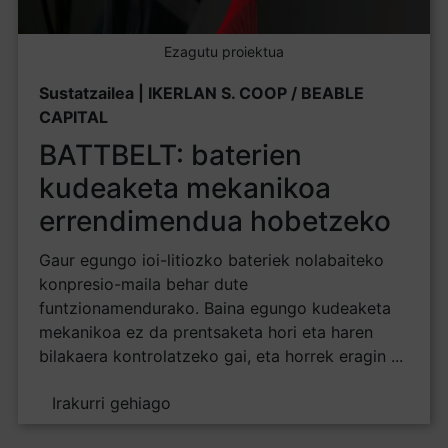
Ezagutu proiektua
Sustatzailea | IKERLAN S. COOP / BEABLE
CAPITAL
BATTBELT: baterien
kudeaketa mekanikoa
errendimendua hobetzeko
Gaur egungo ioi-litiozko bateriek nolabaiteko
konpresio-maila behar dute
funtzionamendurako. Baina egungo kudeaketa
mekanikoa ez da prentsaketa hori eta haren
bilakaera kontrolatzeko gai, eta horrek eragin ...
Irakurri gehiago