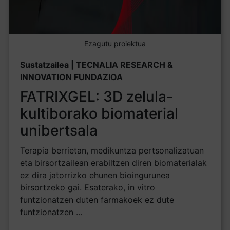
Ezagutu proiektua
Sustatzailea | TECNALIA RESEARCH &
INNOVATION FUNDAZIOA
FATRIXGEL: 3D zelula-
kultiborako biomaterial
unibertsala
Terapia berrietan, medikuntza pertsonalizatuan
eta birsortzailean erabiltzen diren biomaterialak
ez dira jatorrizko ehunen bioingurunea
birsortzeko gai. Esaterako, in vitro
funtzionatzen duten farmakoek ez dute
funtzionatzen ...