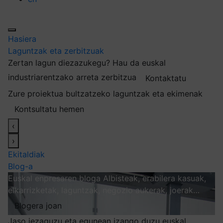
Hasiera
Laguntzak eta zerbitzuak
Zertan lagun diezazukegu?
Hau da euskal
industriarentzako arreta zerbitzua
Kontaktatu
Zure proiektua bultzatzeko laguntzak eta ekimenak
Kontsultatu hemen
‹
›
Ekitaldiak
Blog-a
Euskal enpresaren bloga
Albisteak, erabilera kasuak,
elkarrizketak, laguntzak, negozio aukerak, joerak…
Blogera joan
Jaso iezaguzu eta egunean izango duzu euskal