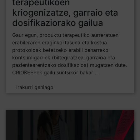
terapeutikoen
kriogenizatze, garraio eta
dosifikaziorako gailua
Gaur egun, produktu terapeutiko aurreratuen
erabileraren eraginkortasuna eta kostua
protokoloak betetzeko erabili beharreko
kontsumigarriek (biltegiratzea, garraioa eta
pazientearentzako dosifikazioa) mugatzen dute.
CRIOKEEPek gailu suntsikor bakar ...
Irakurri gehiago