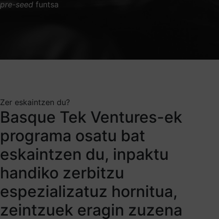
pre-seed
funtsa
Zer eskaintzen du?
Basque Tek Ventures-ek
programa osatu bat
eskaintzen du, inpaktu
handiko zerbitzu
espezializatuz hornitua,
zeintzuek eragin zuzena