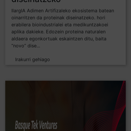
IlargIA Adimen Artifizaleko ekosistema batean
oinarritzen da proteinak diseinatzeko. hori
erabilera bioindustrialei eta medikuntzakoei
aplika dakieke. Edozein proteina naturalen
aldaera egonkortuak eskaintzen ditu, baita
“novo” dise...
Irakurri gehiago