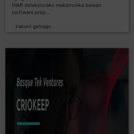
(NM) detekziorako mekatronika batean
(software prop...
Irakurri gehiago