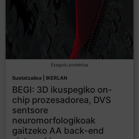
Ezagutu proiektua
Sustatzailea | IKERLAN
BEGI: 3D ikuspegiko on-
chip prozesadorea, DVS
sentsore
neuromorfologikoak
gaitzeko AA back-end