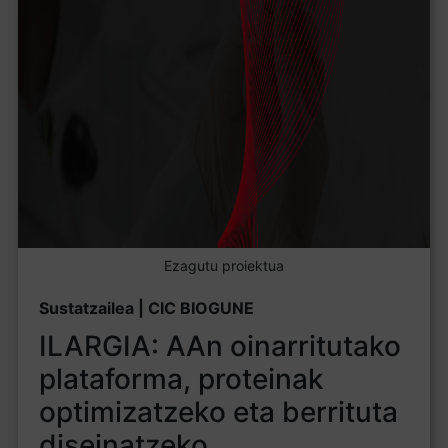
Ezagutu proiektua
Sustatzailea | CIC BIOGUNE
ILARGIA: AAn oinarritutako
plataforma, proteinak
optimizatzeko eta berrituta
diseinatzeko