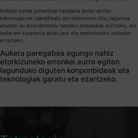
Ibilbide honek potentzial handiena duten aktibo
teknologikoak identifikatu eta lehenesten ditu, laguntza
ematen du errendimendu handiko lantaldeak sortzeko, eta
baita ere konpainia abian jarri eta merkaturako sarbidea
errazteko.
Aukera paregabea egungo nahiz
etorkizuneko erronkei aurre egiten
lagunduko diguten konponbideak eta
teknologiak garatu eta ezartzeko.