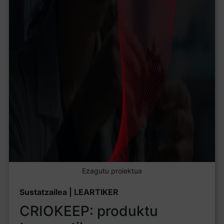
Ezagutu proiektua
Sustatzailea | LEARTIKER
CRIOKEEP: produktu