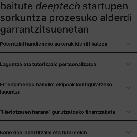
baitute
deeptech
startupen
sorkuntza prozesuko alderdi
garrantzitsuenetan
Potentzial handieneko aukerak identifikatzea
Laguntza eta tutorizazio pertsonalizatua
Errendimendu handiko ekipoak konfiguratzeko
laguntza
“Heriotzaren harana” gurutzatzeko finantzaketa
Konexioa inbertitzaile eta tutoreekin