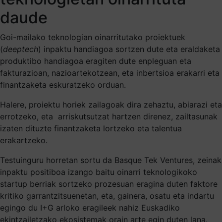
daude
Goi-mailako teknologian oinarritutako proiektuek
(
deeptech
) inpaktu handiagoa sortzen dute eta eraldaketa
produktibo handiagoa eragiten dute enpleguan eta
fakturazioan, nazioartekotzean, eta inbertsioa erakarri eta
finantzaketa eskuratzeko orduan.
Halere, proiektu horiek zailagoak dira zehaztu, abiarazi eta
errotzeko, eta arriskutsutzat hartzen direnez, zailtasunak
izaten dituzte finantzaketa lortzeko eta talentua
erakartzeko.
Testuinguru horretan sortu da Basque Tek Ventures, zeinak
inpaktu positiboa izango baitu oinarri teknologikoko
startup berriak sortzeko prozesuan eragina duten faktore
kritiko garrantzitsuenetan, eta, gainera, osatu eta indartu
egingo du I+G arloko eragileek nahiz Euskadiko
ekintzailetzako ekosistemak orain arte egin duten lana.