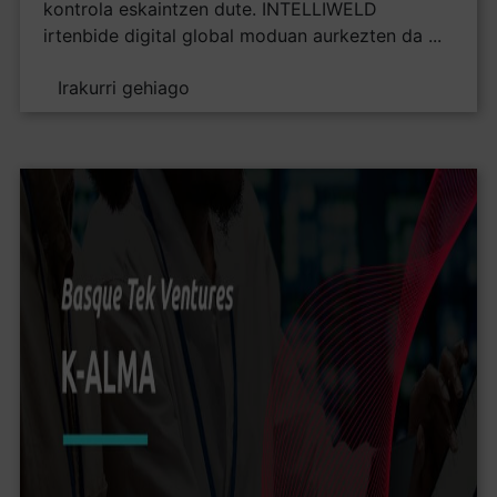
kontrola eskaintzen dute. INTELLIWELD
irtenbide digital global moduan aurkezten da ...
Irakurri gehiago