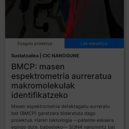
Ezagutu proiektua
Lan-eskaintza
Sustatzailea | CIC NANOGUNE
BMCP: masen
espektrometria aurreratua
makromolekulak
identifikatzeko
Masen espektrometria detektagailu aurreratu
bat (BMCP) garatzera bideratuta dago
proiektua. Haren teknologia —patente-eskaera
egingo dute, babesteko— Si3N4 nanomintz bat