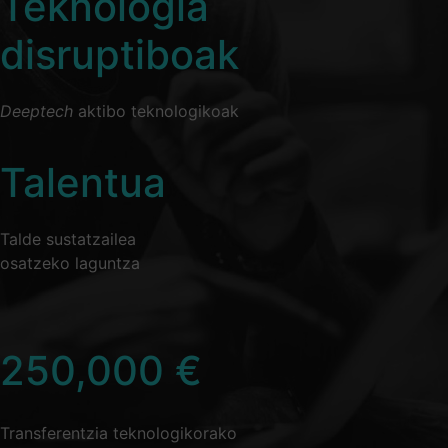
Teknologia
disruptiboak
Deeptech
aktibo teknologikoak
Talentua
Talde sustatzailea
osatzeko laguntza
250,000
€
Transferentzia teknologikorako