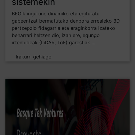
sistemekin
BEGIk ingurune dinamiko eta egituratu
gabeentzat bermatutako denbora errealeko 3D
pertzepzio fidagarria eta eraginkorra izateko
beharrari heltzen dio; izan ere, egungo
irtenbideak (LiDAR, ToF) garestiak ...
Irakurri gehiago