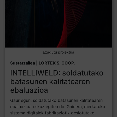
Ezagutu proiektua
Sustatzailea | LORTEK S. COOP.
INTELLIWELD: soldatutako
batasunen kalitatearen
ebaluazioa
Gaur egun, soldatutako batasunen kalitatearen
ebaluazioa eskuz egiten da. Gainera, merkatuko
sistema digitalek fabrikaziotik deslotutako