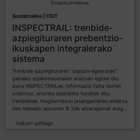
Ezagutu proiektua
Sustatzailea | CEIT
INSPECTRAIL: trenbide-
azpiegituraren prebentzio-
ikuskapen integralerako
sistema
Trenbide-azpiegituraren “osasun-egoeraren”
gaineko ezjakintasunaren arazoari egiten dio
aurre INSPECTRAILek. Informazio-falta horren
ondorioz, erronka operatibo handiak ditu
trenbideak, mugikortasun jasangarriaren ardatza
den heinean: jazoeren % 24k atzerapenak erag...
Irakurri gehiago