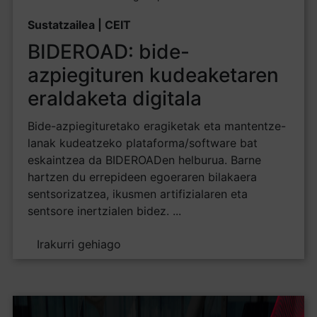
Sustatzailea | CEIT
BIDEROAD: bide-
azpiegituren kudeaketaren
eraldaketa digitala
Bide-azpiegituretako eragiketak eta mantentze-
lanak kudeatzeko plataforma/software bat
eskaintzea da BIDEROADen helburua. Barne
hartzen du errepideen egoeraren bilakaera
sentsorizatzea, ikusmen artifizialaren eta
sentsore inertzialen bidez. ...
Irakurri gehiago