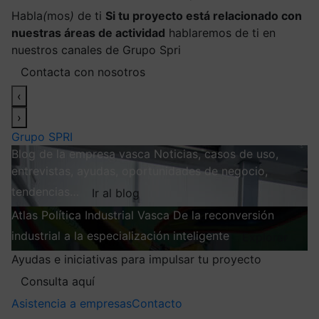
Habla
(
mos
)
de ti
Si tu proyecto está relacionado con
nuestras áreas de actividad
hablaremos de ti en
nuestros canales de Grupo Spri
Contacta con nosotros
‹
›
Grupo SPRI
Blog de la empresa vasca
Noticias, casos de uso,
entrevistas, ayudas, oportunidades de negocio,
tendencias…
Ir al blog
Atlas
Política Industrial Vasca
De la reconversión
industrial a la especialización inteligente
Explorar
Ayudas e iniciativas para impulsar tu proyecto
Consulta aquí
Asistencia a empresas
Contacto