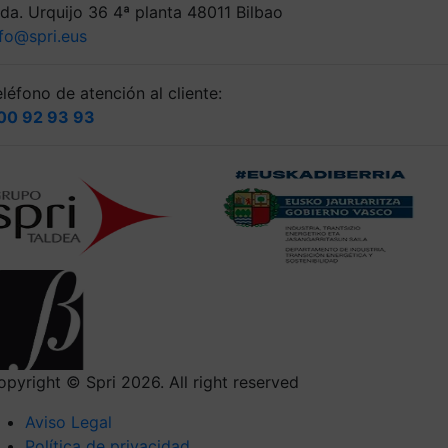
lda. Urquijo 36 4ª planta 48011 Bilbao
nfo@spri.eus
léfono de atención al cliente:
00 92 93 93
opyright © Spri 2026. All right reserved
Aviso Legal
Política de privacidad