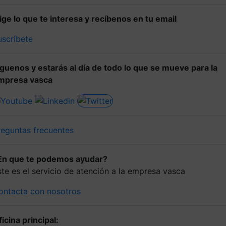
lige lo que te interesa y recíbenos en tu email
uscríbete
íguenos y estarás al día de todo lo que se mueve para la
mpresa vasca
reguntas frecuentes
En que te podemos ayudar?
ste es el servicio de atención a la empresa vasca
ontacta con nosotros
icina principal: