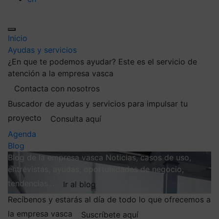
Inicio
Ayudas y servicios
¿En que te podemos ayudar?
Este es el servicio de
atención a la empresa vasca
Contacta con nosotros
Buscador de ayudas y servicios para impulsar tu
proyecto
Consulta aquí
Agenda
Blog
Blog de la empresa vasca
Noticias, casos de uso,
entrevistas, ayudas, oportunidades de negocio,
tendencias…
Ir al blog
Recíbenos y estarás al día de todo lo que ofrecemos a
la empresa vasca
Suscríbete aquí