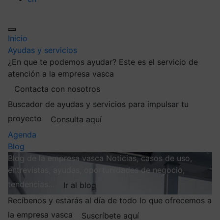
Inicio
Ayudas y servicios
¿En que te podemos ayudar?
Este es el servicio de
atención a la empresa vasca
Contacta con nosotros
Buscador de ayudas y servicios para impulsar tu
proyecto
Consulta aquí
Agenda
Blog
Blog de la empresa vasca
Noticias, casos de uso,
entrevistas, ayudas, oportunidades de negocio,
tendencias…
Ir al blog
Recíbenos y estarás al día de todo lo que ofrecemos a
la empresa vasca
Suscríbete aquí