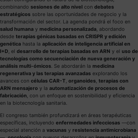
combinando
sesiones de alto nivel
con
debates
estratégicos
sobre las oportunidades de negocio y la
transformación del sector. La agenda pondrá el foco en
salud humana
y
medicina personalizada
, abordando
desde
terapias génicas basadas en CRISPR y edición
genética
hasta la
aplicación de inteligencia artificial en
I+D
, el
desarrollo de terapias basadas en ARN
y el
uso de
tecnologías como secuenciación de nueva generación y
análisis multi-ómicos
. Se abordarán la
medicina
regenerativa y las terapias avanzadas
explorando los
avances con
células CAR-T
,
organoides
,
terapias con
ARN mensajero
y la
automatización de procesos de
fabricación
, con un enfoque en sostenibilidad y eficiencia
en la biotecnología sanitaria.
El congreso también profundizará en áreas terapéuticas
específicas, incluyendo
enfermedades infecciosas
—con
especial atención a
vacunas
y
resistencia antimicrobiana
—,
oncología
con nuevos desarrollos en
inmunoterapia
y