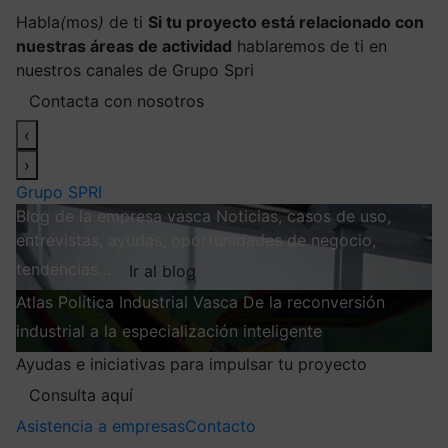
Habla
(
mos
)
de ti
Si tu proyecto está relacionado con
nuestras áreas de actividad
hablaremos de ti en
nuestros canales de Grupo Spri
Contacta con nosotros
‹
›
Grupo SPRI
Blog de la empresa vasca
Noticias, casos de uso,
entrevistas, ayudas, oportunidades de negocio,
tendencias…
Ir al blog
Atlas
Política Industrial Vasca
De la reconversión
industrial a la especialización inteligente
Explorar
Ayudas e iniciativas para impulsar tu proyecto
Consulta aquí
Asistencia a empresas
Contacto