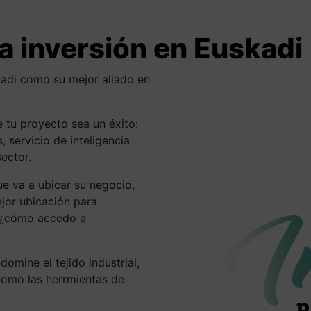
 en Euskadi o ampliar capacidad
espaldo que necesitas y a garant
la inversión en Euskadi
kadi como su mejor aliado en
e tu proyecto sea un éxito:
 servicio de inteligencia
sector.
ue va a ubicar su negocio,
jor ubicación para
?¿cómo accedo a
omine el tejido industrial,
 como las herrmientas de