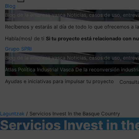
Blog
Blog de la empresa vasca
Noticias, casos de uso, entre
Recíbenos y estarás al día de todo lo que ofrecemos a 
Habla
(
mos
)
de ti
Si tu proyecto está relacionado con nu
Grupo SPRI
Blog de la empresa vasca
Noticias, casos de uso, entre
Atlas
Política Industrial Vasca
De la reconversión industria
Ayudas e iniciativas para impulsar tu proyecto
Consult
Mis suscripciones
Elige la información que quieres recibir
Laguntzak
/
Servicios Invest In the Basque Country
Servicios Invest in t