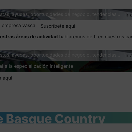
vistas, ayudas, oportunidades de negocio, tendencias…
Ir 
la empresa vasca
Suscríbete aquí
estras áreas de actividad
hablaremos de ti en nuestros ca
vistas, ayudas, oportunidades de negocio, tendencias…
Ir 
l a la especialización inteligente
Explorar
a aquí
he Basque Country