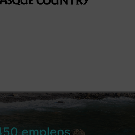
450
empleos