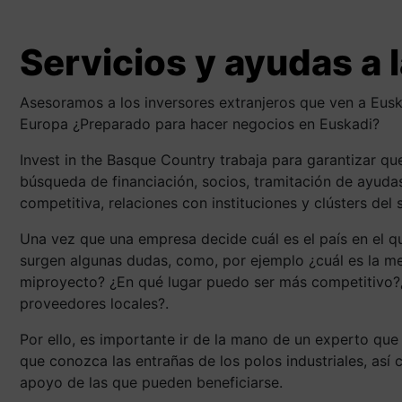
Si estás valorando implantarte
marcha, vamos a darte todo el r
Servicios y ayudas a 
inversión.
Asesoramos a los inversores extranjeros que ven a Eus
Europa ¿Preparado para hacer negocios en Euskadi?
Contáctanos
Invest in the Basque Country trabaja para garantizar qu
búsqueda de financiación, socios, tramitación de ayudas,
competitiva, relaciones con instituciones y clústers del 
Una vez que una empresa decide cuál es el país en el q
surgen algunas dudas, como, por ejemplo ¿cuál es la me
miproyecto? ¿En qué lugar puedo ser más competitivo
proveedores locales?.
Por ello, es importante ir de la mano de un experto que d
que conozca las entrañas de los polos industriales, así
apoyo de las que pueden beneficiarse.