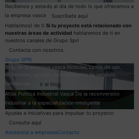
Recíbenos y estarás al día de todo lo que ofrecemos a
la empresa vasca
Suscríbete aquí
Habla
(
mos
)
de ti
Si tu proyecto está relacionado con
nuestras áreas de actividad
hablaremos de ti en
nuestros canales de Grupo Spri
Contacta con nosotros
Grupo SPRI
Blog de la empresa vasca
Noticias, casos de uso,
entrevistas, ayudas, oportunidades de negocio,
tendencias…
Ir al blog
Atlas
Política Industrial Vasca
De la reconversión
industrial a la especialización inteligente
Explorar
Ayudas e iniciativas para impulsar tu proyecto
Consulta aquí
Asistencia a empresas
Contacto