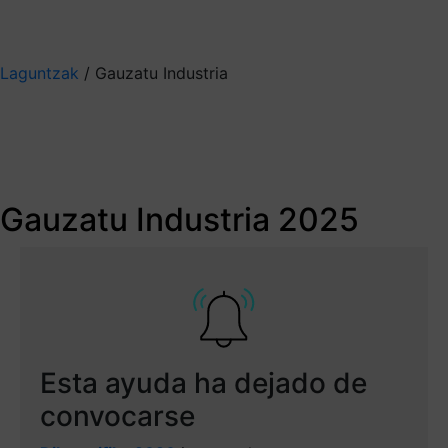
Mis suscripciones
Elige la información que quieres recibir
Laguntzak
/
Gauzatu Industria
Gauzatu Industria 2025
Apoyando el trabajo
de las pymes de base
Gauzatu Industria 2025
tecnológica y/o
innovadora
Accede a tu expediente. Entra aquí.
Plazo cerrado
Esta ayuda ha dejado de
convocarse