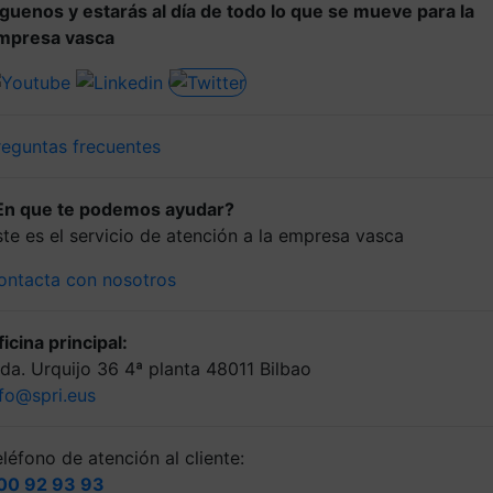
íguenos y estarás al día de todo lo que se mueve para la
mpresa vasca
reguntas frecuentes
En que te podemos ayudar?
ste es el servicio de atención a la empresa vasca
ontacta con nosotros
icina principal:
lda. Urquijo 36 4ª planta 48011 Bilbao
nfo@spri.eus
léfono de atención al cliente:
00 92 93 93