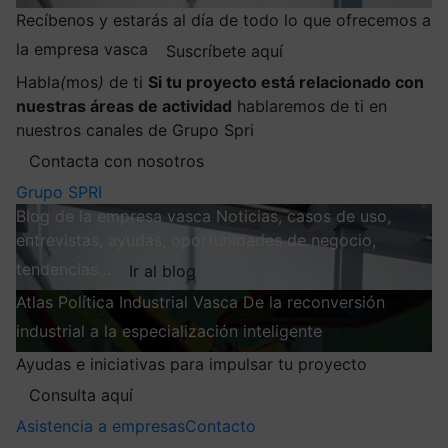
Recíbenos y estarás al día de todo lo que ofrecemos a
la empresa vasca
Suscríbete aquí
Habla
(
mos
)
de ti
Si tu proyecto está relacionado con
nuestras áreas de actividad
hablaremos de ti en
nuestros canales de Grupo Spri
Contacta con nosotros
Grupo SPRI
Blog de la empresa vasca
Noticias, casos de uso,
entrevistas, ayudas, oportunidades de negocio,
tendencias…
Ir al blog
Atlas
Política Industrial Vasca
De la reconversión
industrial a la especialización inteligente
Explorar
Ayudas e iniciativas para impulsar tu proyecto
Consulta aquí
Asistencia a empresas
Contacto