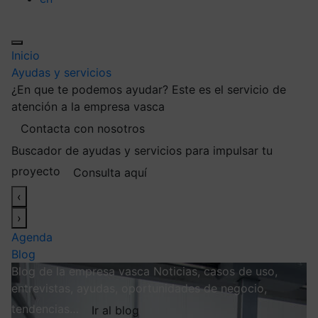
Inicio
Ayudas y servicios
¿En que te podemos ayudar?
Este es el servicio de
atención a la empresa vasca
Contacta con nosotros
Buscador de ayudas y servicios para impulsar tu
proyecto
Consulta aquí
‹
›
Agenda
Blog
Blog de la empresa vasca
Noticias, casos de uso,
entrevistas, ayudas, oportunidades de negocio,
tendencias…
Ir al blog