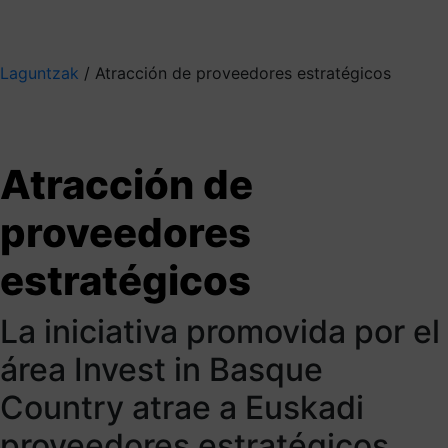
Mis suscripciones
Elige la información que quieres recibir
Laguntzak
/
Atracción de proveedores estratégicos
Invest in Basque Country
Facilitamos a tus
Atracción de
proveedores
proveedores
estratégicos la
estratégicos
implantación en
La iniciativa promovida por el
Euskadi para
área Invest in Basque
fortalecer tu cadena
Country atrae a Euskadi
de valor
proveedores estratégicos