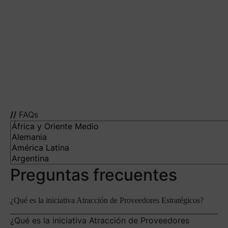
proveedores en Euskadi
Te aseguras el suministro de materiales y tecnologías
Mejoras los plazos de entrega
Construyes una relación más eficiente y directa con
tu proveedor
Bajas el ratio de incidencias
Propicias relaciones empáticas y colaboradoras
//
FAQs
Preguntas frecuentes
¿Qué es la iniciativa Atracción de Proveedores Estratégicos?
¿Qué es la iniciativa Atracción de Proveedores