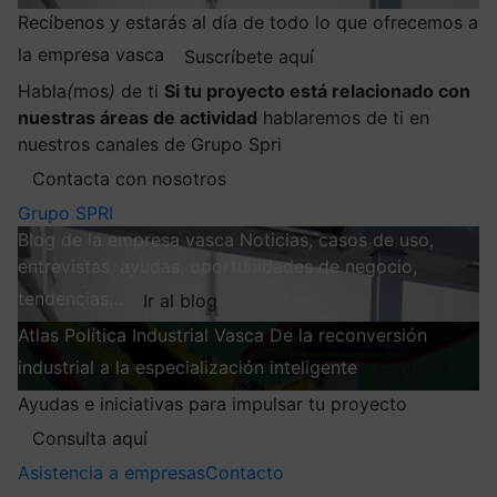
Recíbenos y estarás al día de todo lo que ofrecemos a
la empresa vasca
Suscríbete aquí
Habla
(
mos
)
de ti
Si tu proyecto está relacionado con
nuestras áreas de actividad
hablaremos de ti en
nuestros canales de Grupo Spri
Contacta con nosotros
Grupo SPRI
Blog de la empresa vasca
Noticias, casos de uso,
entrevistas, ayudas, oportunidades de negocio,
tendencias…
Ir al blog
Atlas
Política Industrial Vasca
De la reconversión
industrial a la especialización inteligente
Explorar
Ayudas e iniciativas para impulsar tu proyecto
Consulta aquí
Asistencia a empresas
Contacto