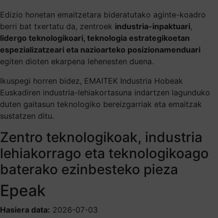
Edizio honetan emaitzetara bideratutako aginte-koadro
berri bat txertatu da, zentroek
industria-inpaktuari
,
lidergo teknologikoari, teknologia estrategikoetan
espezializatzeari eta nazioarteko posizionamenduari
egiten dioten ekarpena lehenesten duena.
Ikuspegi horren bidez, EMAITEK Industria Hobeak
Euskadiren industria-lehiakortasuna indartzen lagunduko
duten gaitasun teknologiko bereizgarriak eta emaitzak
sustatzen ditu.
Zentro teknologikoak, industria
lehiakorrago eta teknologikoago
baterako ezinbesteko pieza
Epeak
Hasiera data:
2026-07-03