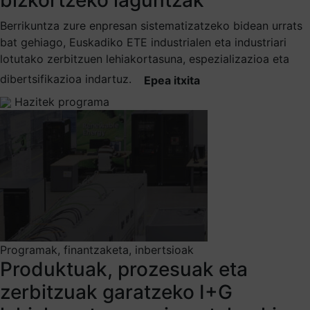
Berrikuntza zure enpresan sistematizatzeko bidean urrats
bat gehiago, Euskadiko ETE industrialen eta industriari
lotutako zerbitzuen lehiakortasuna, espezializazioa eta
dibertsifikazioa indartuz.
Epea itxita
Hazitek programa
Programak, finantzaketa, inbertsioak
Produktuak, prozesuak eta
zerbitzuak garatzeko I+G