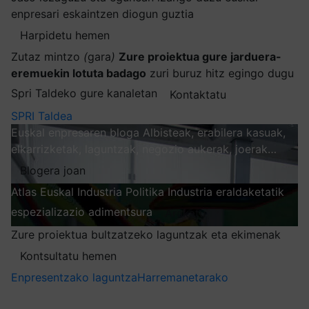
enpresari eskaintzen diogun guztia
Harpidetu hemen
Zutaz mintzo
(
gara
)
Zure proiektua gure jarduera-
eremuekin lotuta badago
zuri buruz hitz egingo dugu
Spri Taldeko gure kanaletan
Kontaktatu
SPRI Taldea
Euskal enpresaren bloga
Albisteak, erabilera kasuak,
elkarrizketak, laguntzak, negozio aukerak, joerak…
Blogera joan
Atlas
Euskal Industria Politika
Industria eraldaketatik
espezializazio adimentsura
Arakatu
Zure proiektua bultzatzeko laguntzak eta ekimenak
Kontsultatu hemen
Enpresentzako laguntza
Harremanetarako
Nire harpidetzak