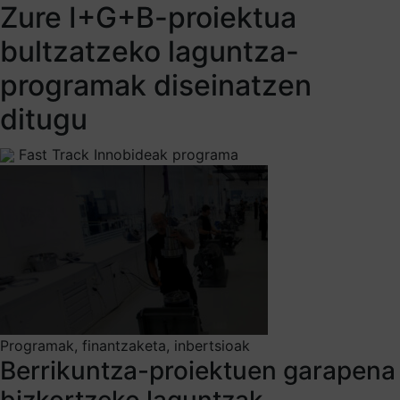
Zure I+G+B-proiektua
bultzatzeko laguntza-
programak diseinatzen
ditugu
Fast Track Innobideak programa
Programak, finantzaketa, inbertsioak
Berrikuntza-proiektuen garapena
bizkortzeko laguntzak