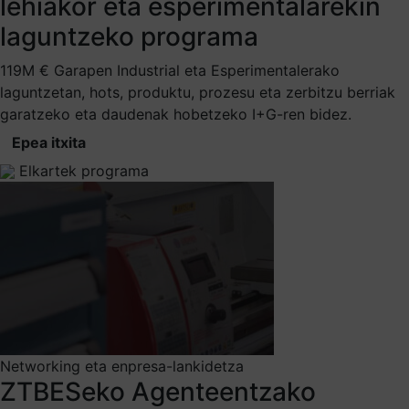
lehiakor eta esperimentalarekin
laguntzeko programa
119M € Garapen Industrial eta Esperimentalerako
laguntzetan, hots, produktu, prozesu eta zerbitzu berriak
garatzeko eta daudenak hobetzeko I+G-ren bidez.
Epea itxita
Elkartek programa
Networking eta enpresa-lankidetza
ZTBESeko Agenteentzako