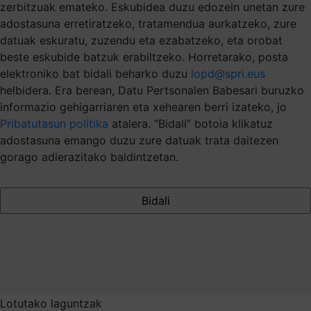
zerbitzuak emateko. Eskubidea duzu edozein unetan zure
adostasuna erretiratzeko, tratamendua aurkatzeko, zure
datuak eskuratu, zuzendu eta ezabatzeko, eta orobat
beste eskubide batzuk erabiltzeko. Horretarako, posta
elektroniko bat bidali beharko duzu
lopd@spri.eus
helbidera. Era berean, Datu Pertsonalen Babesari buruzko
informazio gehigarriaren eta xehearen berri izateko, jo
Pribatutasun politika
atalera. “Bidali” botoia klikatuz
adostasuna emango duzu zure datuak trata daitezen
gorago adierazitako baldintzetan.
Lotutako laguntzak