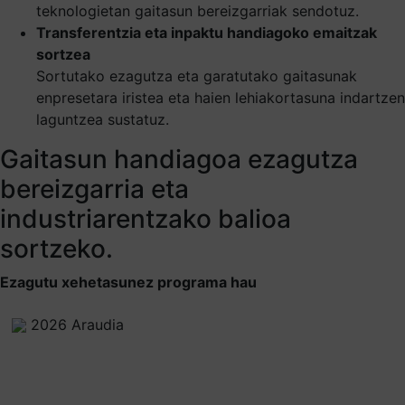
teknologietan gaitasun bereizgarriak sendotuz.
Transferentzia eta inpaktu handiagoko emaitzak
sortzea
Sortutako ezagutza eta garatutako gaitasunak
enpresetara iristea eta haien lehiakortasuna indartzen
laguntzea sustatuz.
Gaitasun handiagoa ezagutza
bereizgarria eta
industriarentzako balioa
sortzeko.
Ezagutu xehetasunez programa hau
2026 Araudia