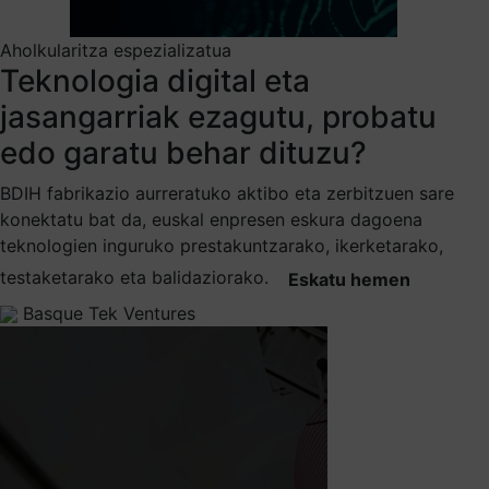
Aholkularitza espezializatua
Teknologia digital eta
jasangarriak ezagutu, probatu
edo garatu behar dituzu?
BDIH fabrikazio aurreratuko aktibo eta zerbitzuen sare
konektatu bat da, euskal enpresen eskura dagoena
teknologien inguruko prestakuntzarako, ikerketarako,
testaketarako eta balidaziorako.
Eskatu hemen
Basque Tek Ventures