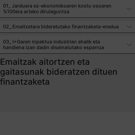
01_ Jarduera ez-ekonomikoaren kostu osoaren
%100era arteko dirulaguntza
02_ Emaitzetara bideratutako finantzaketa-eredua
03_ I+Garen inpaktua industrian ahalik eta
handiena izan dadin diseinatutako esparrua
Emaitzak aitortzen eta
gaitasunak bideratzen dituen
finantzaketa