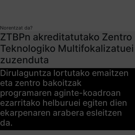
Norentzat da?
ZTBPn akreditatutako Zentro
Teknologiko Multifokalizatuei
zuzenduta
Dirulaguntza lortutako emaitzen
eta zentro bakoitzak
programaren aginte-koadroan
ezarritako helburuei egiten dien
ekarpenaren arabera esleitzen
da.