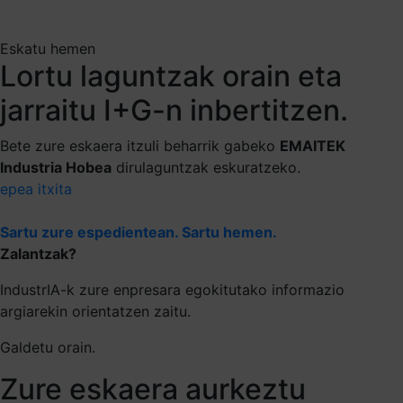
Eskatu hemen
Lortu laguntzak orain eta
jarraitu I+G-n inbertitzen.
Bete zure eskaera itzuli beharrik gabeko
EMAITEK
Industria Hobea
dirulaguntzak eskuratzeko.
epea itxita
Sartu zure espedientean. Sartu hemen.
Zalantzak?
IndustrIA-k zure enpresara egokitutako informazio
argiarekin orientatzen zaitu.
Galdetu orain.
Zure eskaera aurkeztu