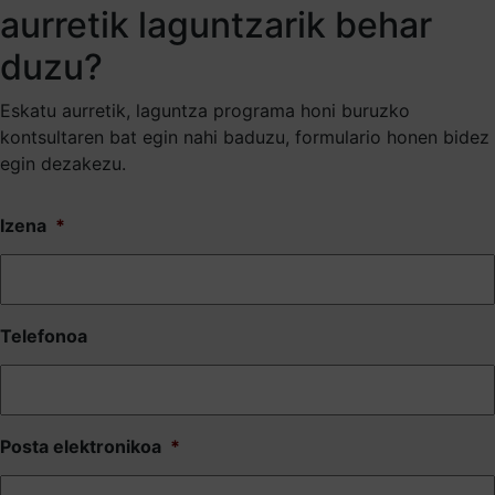
aurretik laguntzarik behar
duzu?
Eskatu aurretik, laguntza programa honi buruzko
kontsultaren bat egin nahi baduzu, formulario honen bidez
egin dezakezu.
Izena
*
Telefonoa
Posta elektronikoa
*