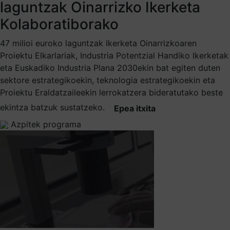
laguntzak Oinarrizko Ikerketa
Kolaboratiborako
47 milioi euroko laguntzak Ikerketa Oinarrizkoaren
Proiektu Elkarlariak, Industria Potentzial Handiko Ikerketak
eta Euskadiko Industria Plana 2030ekin bat egiten duten
sektore estrategikoekin, teknologia estrategikoekin eta
Proiektu Eraldatzaileekin lerrokatzera bideratutako beste
ekintza batzuk sustatzeko.
Epea itxita
Azpitek programa