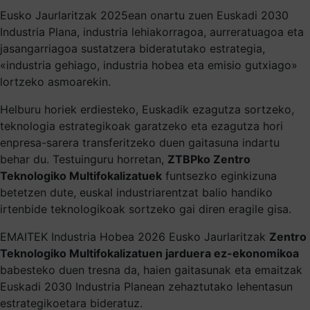
Eusko Jaurlaritzak 2025ean onartu zuen Euskadi 2030
Industria Plana, industria lehiakorragoa, aurreratuagoa eta
jasangarriagoa sustatzera bideratutako estrategia,
«industria gehiago, industria hobea eta emisio gutxiago»
lortzeko asmoarekin.
Helburu horiek erdiesteko, Euskadik ezagutza sortzeko,
teknologia estrategikoak garatzeko eta ezagutza hori
enpresa-sarera transferitzeko duen gaitasuna indartu
behar du. Testuinguru horretan,
ZTBPko Zentro
Teknologiko Multifokalizatuek
funtsezko eginkizuna
betetzen dute, euskal industriarentzat balio handiko
irtenbide teknologikoak sortzeko gai diren eragile gisa.
EMAITEK Industria Hobea 2026 Eusko Jaurlaritzak
Zentro
Teknologiko Multifokalizatuen jarduera ez-ekonomikoa
babesteko duen tresna da, haien gaitasunak eta emaitzak
Euskadi 2030 Industria Planean zehaztutako lehentasun
estrategikoetara bideratuz.