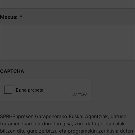
Mezua:
*
CAPTCHA
SPRI-Enpresen Garapenerako Euskal Agentziak, datuen
tratamenduaren arduradun gisa, zure datu pertsonalak
biltzen ditu gure zerbitzu eta programekin zerikusia duten