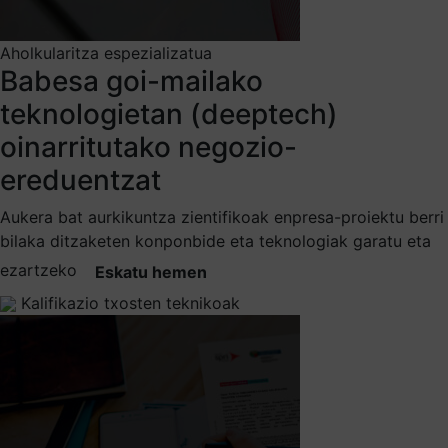
Aholkularitza espezializatua
Babesa goi-mailako
teknologietan (deeptech)
oinarritutako negozio-
ereduentzat
Aukera bat aurkikuntza zientifikoak enpresa-proiektu berri
bilaka ditzaketen konponbide eta teknologiak garatu eta
ezartzeko
Eskatu hemen
Kalifikazio txosten teknikoak