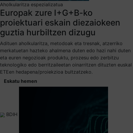
Aholkularitza espezializatua
Europak zure I+G+B-ko
proiektuari eskain diezaiokeen
guztia hurbiltzen dizugu
Adituen aholkularitza, metodoak eta tresnak, atzerriko
merkatuetan hazteko ahalmena duten edo hazi nahi duten
eta euren negozioak produktu, prozesu edo zerbitzu
teknologiko edo berritzaileetan oinarritzen dituzten euskal
ETEen hedapena/proiekzioa bultzatzeko.
Eskatu hemen
BDIH