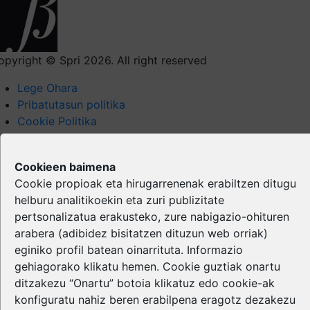
opyright © Spri 2026. All right reserved
Lege Ohara
Pribatutasun politika
Cookie Politika
Webeko edukia eta estekak
Cookieen baimena
Cookie propioak eta hirugarrenenak erabiltzen ditugu
helburu analitikoekin eta zuri publizitate
pertsonalizatua erakusteko, zure nabigazio-ohituren
arabera (adibidez bisitatzen dituzun web orriak)
eginiko profil batean oinarrituta. Informazio
gehiagorako klikatu
hemen
. Cookie guztiak onartu
ditzakezu “Onartu” botoia klikatuz edo cookie-ak
konfiguratu nahiz beren erabilpena eragotz dezakezu