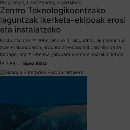
Programak, finantzaketa, inbertsioak
Zentro Teknologikoentzako
laguntzak ikerketa-ekipoak erosi
eta instalatzeko
Kostu osoaren % 100erainoko dirulaguntza, ekipamendua
zure erakundearen jarduera ez-ekonomikoarekin lotuta
badago, eta % 50ekoa, jarduera ekonomikoarekin lotuta
badago.
Epea itxita
Basque Enterprise Europe Network