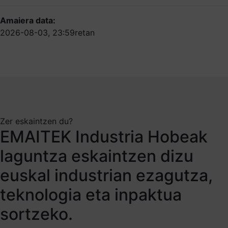
Amaiera data:
2026-08-03, 23:59retan
Zer eskaintzen du?
EMAITEK Industria Hobeak
laguntza eskaintzen dizu
euskal industrian ezagutza,
teknologia eta inpaktua
sortzeko.