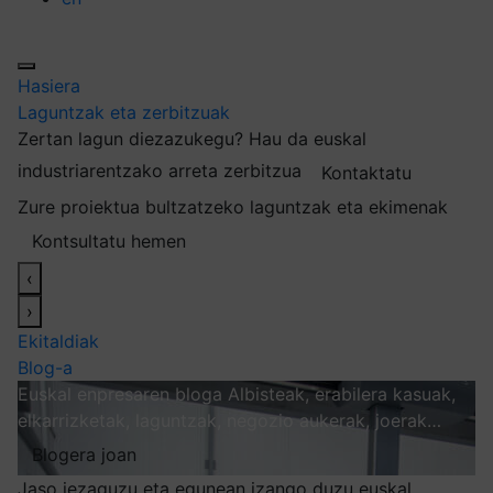
Hasiera
Laguntzak eta zerbitzuak
Zertan lagun diezazukegu?
Hau da euskal
industriarentzako arreta zerbitzua
Kontaktatu
Zure proiektua bultzatzeko laguntzak eta ekimenak
Kontsultatu hemen
‹
›
Ekitaldiak
Blog-a
Euskal enpresaren bloga
Albisteak, erabilera kasuak,
elkarrizketak, laguntzak, negozio aukerak, joerak…
Blogera joan
Jaso iezaguzu eta egunean izango duzu euskal