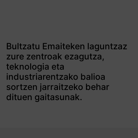
Bultzatu Emaiteken laguntzaz
zure zentroak ezagutza,
teknologia eta
industriarentzako balioa
sortzen jarraitzeko behar
dituen gaitasunak.