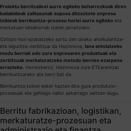
Proiektu berritzaileei aurre egiteko beharrezkoak diren
baliabideak zailtasunak suposa ditzazkete enpresa
txikieak berrikuntza-prozesu horiei aurre egiteko
eta
merkatuan lehiakorrak izaten jarraitzeko.
Oztopo hori ezabatzeko sortu zen doako aholkularitza-
eta laguntza-zerbitzua da Hazinnova,
lana antolatzeko
modu berriak edo zure enpresaren produktuak eta
zerbitzuak merkaturatzeko metodo berrien ezarpena
errazteko.
Horrezkeroz, Hazinnova zure ETEarentzat
berrikuntzarako ate berri bat da.
Berrikuntza txikiei esker hazten dira gure produkzio-
prozesuak eta gehiago nahiz azkarrago saltzen dugu.
Berritu fabrikazioan, logistikan,
merkaturatze-prozesuan eta
administrazio eta finantza