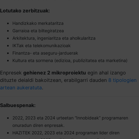
Lotutako zerbitzuak:
Handizkako merkataritza
Garraioa eta biltegiratzea
Arkitektura, ingeniaritza eta aholkularitza
IKTak eta telekomunikazioak
Finantza- eta aseguru-jarduerak
Kultura eta sormena (edizioa, publizitatea eta marketina)
Enpresek
gehienez 2 mikroproiektu
egin ahal izango
dituzte deialdi bakoitzean, erabilgarri dauden
8 tipologien
artean aukeratuta
.
Salbuespenak:
2022, 2023 eta 2024 urteetan “Innobideak” programaren
onuradun diren enpresak.
HAZITEK 2022, 2023 eta 2024 programan lider diren