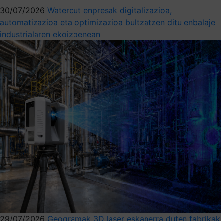
30/07/2026
Watercut enpresak digitalizazioa,
automatizazioa eta optimizazioa bultzatzen ditu enbalaje
industrialaren ekoizpenean
29/07/2026
Geogramak 3D laser eskanerra duten fabrikak