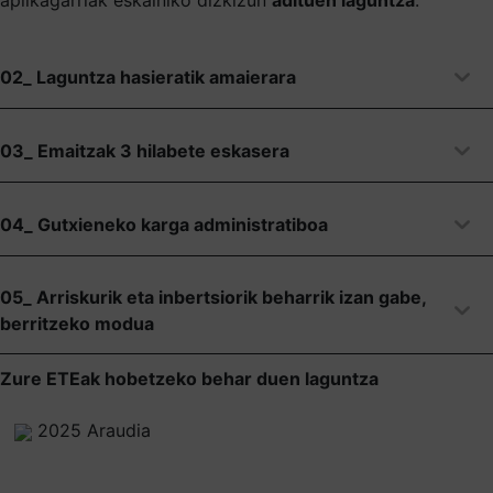
02_ Laguntza hasieratik amaierara
03_ Emaitzak 3 hilabete eskasera
04_ Gutxieneko karga administratiboa
05_ Arriskurik eta inbertsiorik beharrik izan gabe,
berritzeko modua
Zure ETEak hobetzeko behar duen laguntza
2025 Araudia