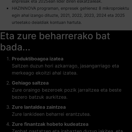
enpresak eta 2025ean lider diren eskatzaileak.
HAZINNOVA programan, enpresek gehienez 8 mikroproiektu
egin ahal izango dituzte, 2021, 2022, 2023, 2024 eta 2025
urteetako deialdiak kontuan hartuta.
Eta zure beharrerako bat
bada...
Produktiboagoa izatea
Saltzen duzun hori azkarrago, jasangarriago eta
merkeago ekoitzi ahal izatea.
Gehiago saltzea
Zure oraingo bezeroek pozik jarraitzea eta beste
bezero batzuk aurkitzea.
Zure lantaldea zaintzea
Zure lankideen beharrei erantzutea.
Zure finantzak hobeto kudeatzea
Zenbat gastatzen eta irabazten duzun jakitea, eta