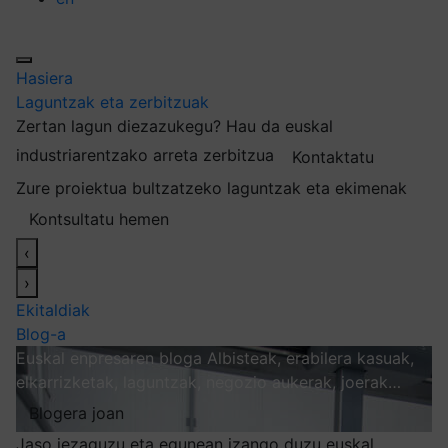
Hasiera
Laguntzak eta zerbitzuak
Zertan lagun diezazukegu?
Hau da euskal
industriarentzako arreta zerbitzua
Kontaktatu
Zure proiektua bultzatzeko laguntzak eta ekimenak
Kontsultatu hemen
‹
›
Ekitaldiak
Blog-a
Euskal enpresaren bloga
Albisteak, erabilera kasuak,
elkarrizketak, laguntzak, negozio aukerak, joerak…
Blogera joan
Jaso iezaguzu eta egunean izango duzu euskal