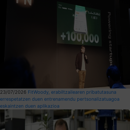
23/07/2026
FitWoody, erabiltzailearen pribatutasuna
errespetatzen duen entrenamendu pertsonalizatuagoa
eskaintzen duen aplikazioa