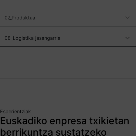
07_Produktua
08_Logistika jasangarria
Esperientziak
Euskadiko enpresa txikietan
berrikuntza sustatzeko