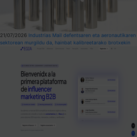
21/07/2026
Industrias Mail defentsaren eta aeronautikaren
sektorean murgildu da, hainbat kalibreetarako brotxekin