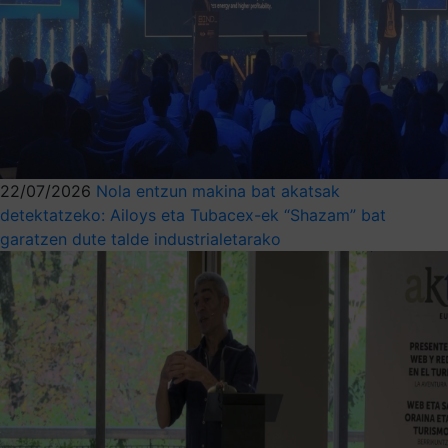
22/07/2026
Nola entzun makina bat akatsak
detektatzeko: Ailoys eta Tubacex-ek “Shazam” bat
garatzen dute talde industrialetarako