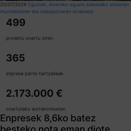
20/07/2026
Eguztek, etxerako eguzki-babeseko sistemen
muntaketaren eta instalazioaren arrakasta
499
proiektu onartu ziren.
365
enpresa parte-hartzaileak.
2.173.000 €
onartutako aurrekontuetan.
Enpresek 8,6ko batez
besteko nota eman diote