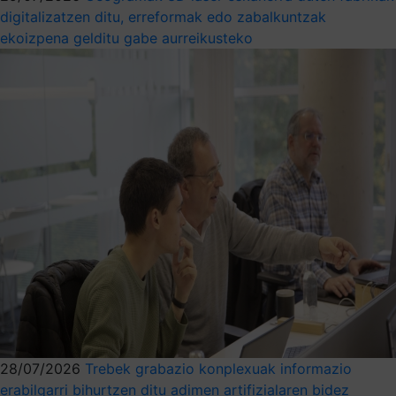
digitalizatzen ditu, erreformak edo zabalkuntzak
ekoizpena gelditu gabe aurreikusteko
28/07/2026
Trebek grabazio konplexuak informazio
erabilgarri bihurtzen ditu adimen artifizialaren bidez