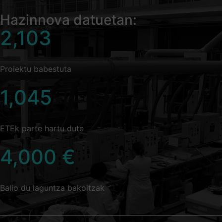
Hazinnova datuetan:
2,103
Proiektu babestuta
1,045
ETEk parte hartu dute
4,000
€
Balio du laguntza bakoitzak