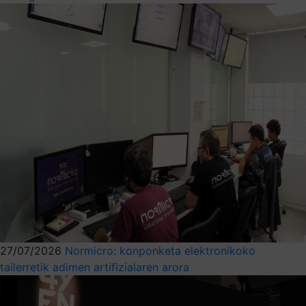
27/07/2026
Normicro: konponketa elektronikoko
tailerretik adimen artifizialaren arora