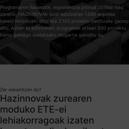
Programaren hasieratik, esperientzia pilotua 2019an hasi
zenetik, HAZINNOVAk bost edizioetan 1.045 enpresa
berezi mobilizatu ditu, eta 2.103 proiektu berritzaile garatu
ditu. Azken bi edizioetan, programak urtean 500 proiektu
baino gehiago sustatzeko mugarria gainditu du.
Zer eskaintzen du?
Hazinnovak zurearen
moduko ETE-ei
lehiakorragoak izaten