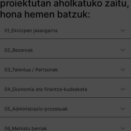
proiektutan aholkatuko zaitu,
hona hemen batzuk:
01_Ekoizpen jasangarria
02_Bezeroak
03_Talentua / Pertsonak
04_Ekonomia eta finantza-kudeaketa
05_Administrazio-prozesuak
06_Merkatu berriak