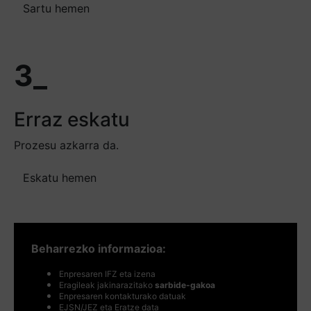
Sartu hemen
3_
Erraz eskatu
Prozesu azkarra da.
Eskatu hemen
Beharrezko informazioa:
Enpresaren IFZ eta izena
Eragileak jakinarazitako
sarbide-gakoa
Enpresaren kontakturako datuak
EJSN/JEZ eta Eratze data