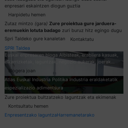
enpresari eskaintzen diogun guztia
Harpidetu hemen
Zutaz mintzo
(
gara
)
Zure proiektua gure jarduera-
eremuekin lotuta badago
zuri buruz hitz egingo dugu
Spri Taldeko gure kanaletan
Kontaktatu
SPRI Taldea
Euskal enpresaren bloga
Albisteak, erabilera kasuak,
elkarrizketak, laguntzak, negozio aukerak, joerak…
Blogera joan
Atlas
Euskal Industria Politika
Industria eraldaketatik
espezializazio adimentsura
Arakatu
Zure proiektua bultzatzeko laguntzak eta ekimenak
Kontsultatu hemen
Enpresentzako laguntza
Harremanetarako
Nire harpidetzak