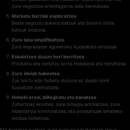
zure negozioa errentagarria dela bermatzea.
Merkatu berriak esploratzea
Beste negozio-aukera batzuk eta bezero mota
batzuk bilatzea.
Zure lana sinplifikatzeo
Zure enpresaren eguneroko kudeaketa erraztea.
Eskaintzen duzun hori berritzea
Produktu eta zerbitzu sorta hobetzea eta handitzea.
Zure ideiak babestea
Zuk sortu edo hobetu duzuna ez duela inork
kopiatzen bermatzea.
Hobeki erosi, biltegiratu eta banatzea
Zuhurtziaz erostea, zure biltegia antolatzea, zure
inbentarioa kontrolatzea, eta produktuak emateko
modua hobetzea.
Eta horretan guztian, zure negozioa bultzatzen lagun