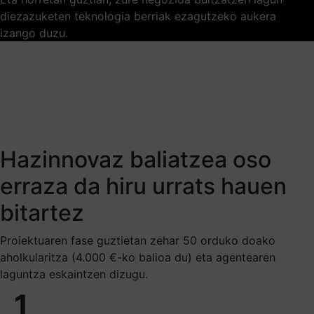
diezazuketen teknologia berriak ezagutzeko aukera
izango duzu.
Hazinnovaz baliatzea oso
erraza da hiru urrats hauen
bitartez
Proiektuaren fase guztietan zehar 50 orduko doako
aholkularitza (4.000 €-ko balioa du) eta agentearen
laguntza eskaintzen dizugu.
1_