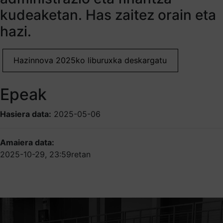
kudeaketan. Has zaitez orain eta
hazi.
Hazinnova 2025ko liburuxka deskargatu
Epeak
Hasiera data:
2025-05-06
Amaiera data:
2025-10-29, 23:59retan