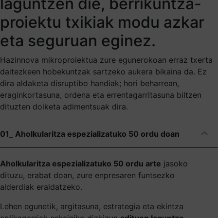
laguntzen die, berrikuntza-
proiektu txikiak modu azkar
eta seguruan eginez.
Hazinnova mikroproiektua zure egunerokoan erraz txerta
daitezkeen hobekuntzak sartzeko aukera bikaina da. Ez
dira aldaketa disruptibo handiak; hori beharrean,
eraginkortasuna, ordena eta errentagarritasuna biltzen
dituzten doiketa adimentsuak dira.
01_ Aholkularitza espezializatuko 50 ordu doan
Aholkularitza espezializatuko 50 ordu arte
jasoko
dituzu, erabat doan, zure enpresaren funtsezko
alderdiak eraldatzeko.
Lehen egunetik, argitasuna, estrategia eta ekintza
aplikagarriak eskainiko dizkizun
adituen laguntza
.