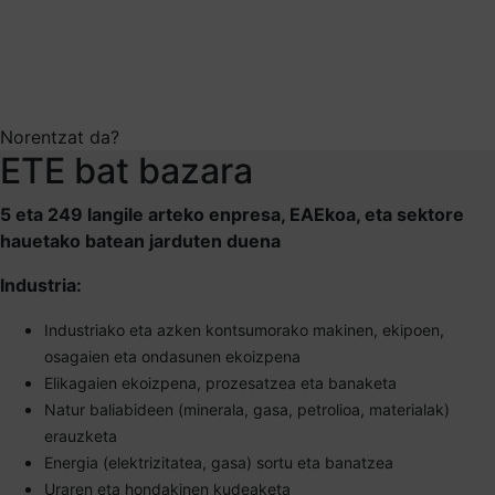
Norentzat da?
ETE bat bazara
5 eta 249 langile arteko enpresa, EAEkoa, eta sektore
hauetako batean jarduten duena
Industria:
Industriako eta azken kontsumorako makinen, ekipoen,
osagaien eta ondasunen ekoizpena
Elikagaien ekoizpena, prozesatzea eta banaketa
Natur baliabideen (minerala, gasa, petrolioa, materialak)
erauzketa
Energia (elektrizitatea, gasa) sortu eta banatzea
Uraren eta hondakinen kudeaketa