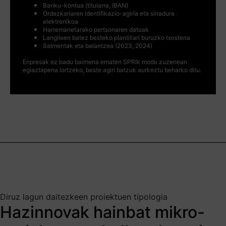
Banku-kontua (titularra, IBAN)
Ordezkariaren identifikazio-agiria eta sinadura
elektronikoa
Harremanetarako pertsonaren datuak
Langileen batez besteko plantillari buruzko txostena
Salmentak eta balantzea (2023, 2024)
Enpresak ez badu baimena ematen SPRIk modu zuzenean
egiaztapena lortzeko, beste agiri batzuk aurkeztu beharko ditu.
Diruz lagun daitezkeen proiektuen tipologia
Hazinnovak hainbat mikro-