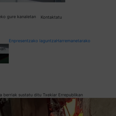
deko gure kanaletan
Kontaktatu
Enpresentzako laguntza
Harremanetarako
oan
 berriak sustatu ditu Txekiar Errepublikan