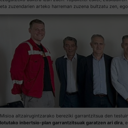
eta zuzendarien arteko harreman zuzena bultzatu zen, egon
Misioa altzairugintzarako bereziki garrantzitsua den testu
lotutako inbertsio-plan garrantzitsuak garatzen ari dira
, 