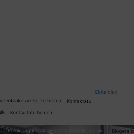
Ekitaldiak
iarentzako arreta zerbitzua
Kontaktatu
nak
Kontsultatu hemen
karrizketak, laguntzak, negozio aukerak, joerak…
Blogera j