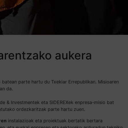
arentzako aukera
 batean parte hartu du Txekiar Errepublikan. Misioaren
an da.
rade & Investmentek eta SIDEREXek enpresa-misio bat
atutako ordezkaritzak parte hartu zuen.
ren
instalazioak eta proiektuak bertatik bertara
ren, eta euskal enpresen eta sektoreko arduradun tekniko