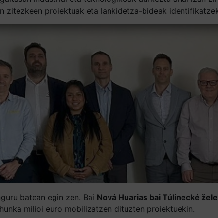
 zitezkeen proiektuak eta lankidetza-bideak identifikatzek
inguru batean egin zen. Bai
Nová Huarias bai Túlinecké že
ehunka milioi euro mobilizatzen dituzten proiektuekin.