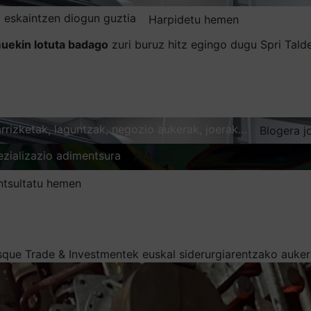
 eskaintzen diogun guztia
Harpidetu hemen
uekin lotuta badago
zuri buruz hitz egingo dugu Spri Tal
karrizketak, laguntzak, negozio aukerak, joerak…
Blogera j
ezializazio adimentsura
Arakatu
ntsultatu hemen
que Trade & Investmentek euskal siderurgiarentzako aukera