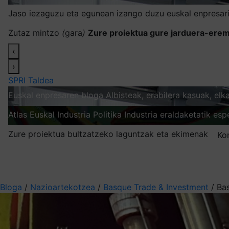
Jaso iezaguzu eta egunean izango duzu euskal enpresari
Zutaz mintzo
(
gara
)
Zure proiektua gure jarduera-erem
‹
›
SPRI Taldea
Euskal enpresaren bloga
Albisteak, erabilera kasuak, el
Atlas
Euskal Industria Politika
Industria eraldaketatik esp
Zure proiektua bultzatzeko laguntzak eta ekimenak
Ko
Nire harpidetzak
Aukeratu jaso nahi duzun informazioa
Bloga
/
Nazioartekotzea
/
Basque Trade & Investment
/
Bas