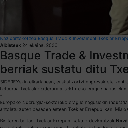
Nazioartekotzea
Basque Trade & Investment
Txekiar Errep
Albisteak
24 ekaina, 2026
Basque Trade & Investm
berriak sustatu ditu Tx
SIDEREXekin elkarlanean, euskal zortzi enpresak eta zentr
helburua Txekiako siderurgia-sektoreko eragile nagusiekin
-
Europako siderurgia-sektoreko eragile nagusiekin industr
antolatu zuten pasaden astean Txekiar Errepublikan. Misio
Bisitaren baitan, Txekiar Errepublikako ordezkaritzak
Nová 
ezagutzeko aukera izan zuen. Topaketei esker, Euskadiren g