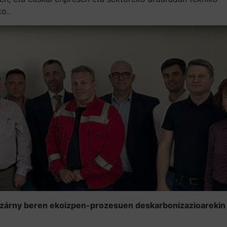
o..
lezárny beren ekoizpen-prozesuen deskarbonizazioarekin