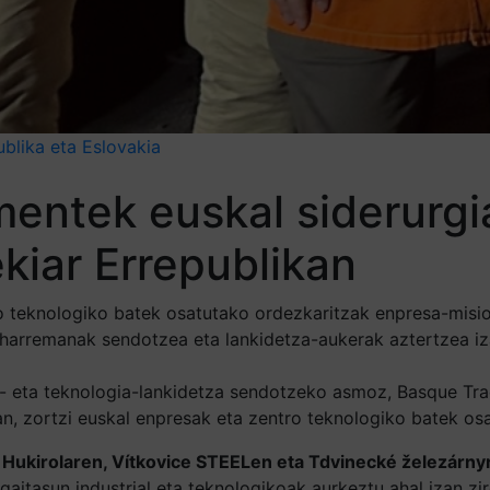
ublika eta Eslovakia
entek euskal siderurgi
ekiar Errepublikan
o teknologiko batek osatutako ordezkaritzak enpresa-misio
 harremanak sendotzea eta lankidetza-aukerak aztertzea iz
ia- eta teknologia-lankidetza sendotzeko asmoz, Basque T
an, zortzi euskal enpresak eta zentro teknologiko batek os
Hukirolaren, Vítkovice STEELen eta Tdvinecké železárny
aitasun industrial eta teknologikoak aurkeztu ahal izan zi