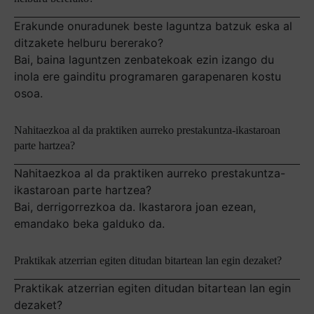
Erakunde onuradunek beste laguntza batzuk eska al
ditzakete helburu bererako?
Bai, baina laguntzen zenbatekoak ezin izango du
inola ere gainditu programaren garapenaren kostu
osoa.
Nahitaezkoa al da praktiken aurreko prestakuntza-ikastaroan
parte hartzea?
Nahitaezkoa al da praktiken aurreko prestakuntza-
ikastaroan parte hartzea?
Bai, derrigorrezkoa da. Ikastarora joan ezean,
emandako beka galduko da.
Praktikak atzerrian egiten ditudan bitartean lan egin dezaket?
Praktikak atzerrian egiten ditudan bitartean lan egin
dezaket?