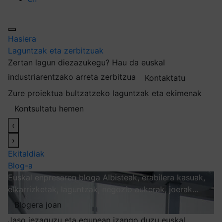
Hasiera
Laguntzak eta zerbitzuak
Zertan lagun diezazukegu?
Hau da euskal
industriarentzako arreta zerbitzua
Kontaktatu
Zure proiektua bultzatzeko laguntzak eta ekimenak
Kontsultatu hemen
‹
›
Ekitaldiak
Blog-a
Euskal enpresaren bloga
Albisteak, erabilera kasuak,
elkarrizketak, laguntzak, negozio aukerak, joerak…
Blogera joan
Jaso iezaguzu eta egunean izango duzu euskal