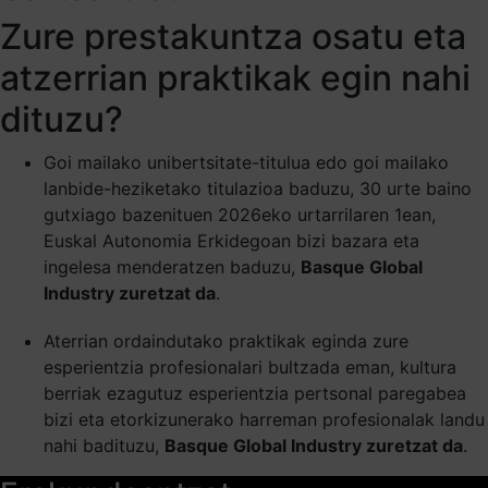
Zure prestakuntza osatu eta
atzerrian praktikak egin nahi
dituzu?
Goi mailako unibertsitate-titulua edo goi mailako
lanbide-heziketako titulazioa baduzu, 30 urte baino
gutxiago bazenituen 2026eko urtarrilaren 1ean,
Euskal Autonomia Erkidegoan bizi bazara eta
ingelesa menderatzen baduzu,
Basque Global
Industry
zuretzat da
.
Aterrian ordaindutako praktikak eginda zure
esperientzia profesionalari bultzada eman, kultura
berriak ezagutuz esperientzia pertsonal paregabea
bizi eta etorkizunerako harreman profesionalak landu
nahi badituzu,
Basque Global Industry
zuretzat da
.