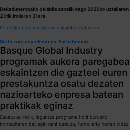
Bekadunentzako deialdia zabalik dago 2026ko uztailaren
23tik irailaren 21era.
Kontsultatu hemen beken eskaintza bateratua
Sartu zure espedientean. Sartu hemen.
Basque Global Industry
programak aukera paregabea
eskaintzen die gazteei euren
prestakuntza osatu dezaten
nazioarteko enpresa batean
praktikak eginaz
Eskatu aurretik, laguntza programa honi buruzko
kontsultaren bat egin nahi baduzu, formulario honen bidez