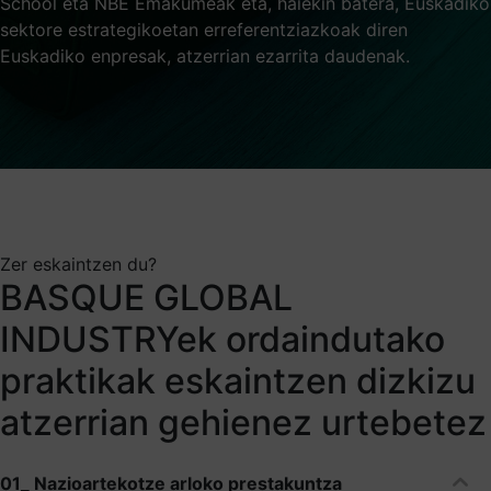
School eta NBE Emakumeak eta, haiekin batera, Euskadiko
sektore estrategikoetan erreferentziazkoak diren
Euskadiko enpresak, atzerrian ezarrita daudenak.
Zer eskaintzen du?
BASQUE GLOBAL
INDUSTRYek ordaindutako
praktikak eskaintzen dizkizu
atzerrian gehienez urtebetez
01_ Nazioartekotze arloko prestakuntza