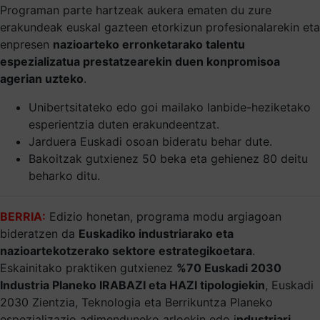
Programan parte hartzeak aukera ematen du zure
erakundeak euskal gazteen etorkizun profesionalarekin eta
enpresen
nazioarteko erronketarako talentu
espezializatua prestatzearekin duen konpromisoa
agerian uzteko
.
Unibertsitateko edo goi mailako lanbide-heziketako
esperientzia duten erakundeentzat.
Jarduera Euskadi osoan bideratu behar dute.
Bakoitzak gutxienez 50 beka eta gehienez 80 deitu
beharko ditu.
BERRIA:
Edizio honetan, programa modu argiagoan
bideratzen da
Euskadiko industriarako eta
nazioartekotzerako sektore estrategikoetara
.
Eskainitako praktiken gutxienez
%70 Euskadi 2030
Industria Planeko IRABAZI eta HAZI tipologiekin
, Euskadi
2030 Zientzia, Teknologia eta Berrikuntza Planeko
espezializazio adimenduneko arloekin edo i
ndustriari