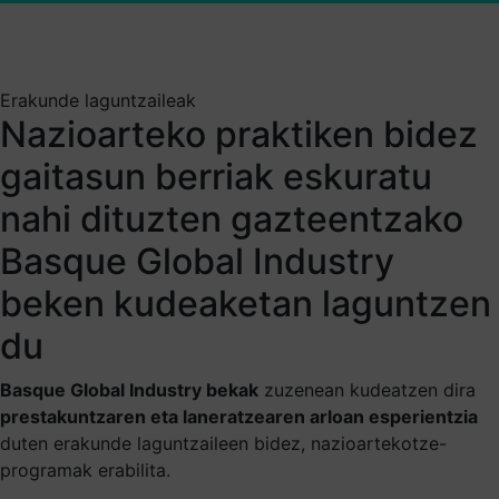
Erakunde laguntzaileak
Nazioarteko praktiken bidez
gaitasun berriak eskuratu
nahi dituzten gazteentzako
Basque Global Industry
beken kudeaketan laguntzen
du
Basque Global Industry
bekak
zuzenean kudeatzen dira
prestakuntzaren eta laneratzearen arloan esperientzia
duten erakunde laguntzaileen bidez, nazioartekotze-
programak erabilita.