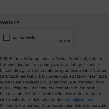
CAPTCHA
SPRI-Enpresen Garapenerako Euskal Agentziak, datuen
tratamenduaren arduradun gisa, zure datu pertsonalak
biltzen ditu gure zerbitzu eta programekin zerikusia duten
zerbitzuak emateko. Eskubidea duzu edozein unetan zure
adostasuna erretiratzeko, tratamendua aurkatzeko, zure
datuak eskuratu, zuzendu eta ezabatzeko, eta orobat
beste eskubide batzuk erabiltzeko. Horretarako, posta
elektroniko bat bidali beharko duzu
lopd@spri.eus
helbidera. Era berean, Datu Pertsonalen Babesari buruzko