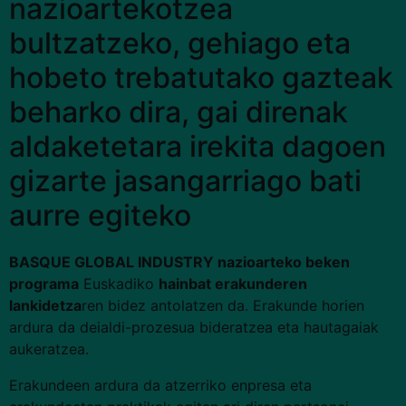
nazioartekotzea
bultzatzeko, gehiago eta
hobeto trebatutako gazteak
beharko dira, gai direnak
aldaketetara irekita dagoen
gizarte jasangarriago bati
aurre egiteko
BASQUE GLOBAL INDUSTRY nazioarteko beken
programa
Euskadiko
hainbat erakunderen
lankidetza
ren bidez antolatzen da. Erakunde horien
ardura da deialdi-prozesua bideratzea eta hautagaiak
aukeratzea.
Erakundeen ardura da atzerriko enpresa eta