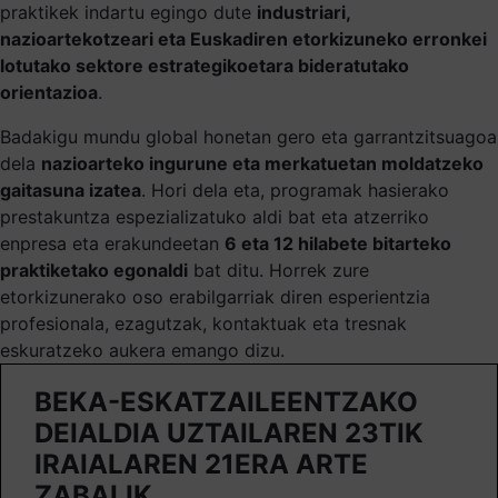
praktikek indartu egingo dute
industriari,
nazioartekotzeari eta Euskadiren etorkizuneko erronkei
lotutako sektore estrategikoetara bideratutako
orientazioa
.
Badakigu mundu global honetan gero eta garrantzitsuagoa
dela
nazioarteko ingurune eta merkatuetan moldatzeko
gaitasuna izatea
. Hori dela eta, programak hasierako
prestakuntza espezializatuko aldi bat eta atzerriko
enpresa eta erakundeetan
6 eta 12 hilabete bitarteko
praktiketako egonaldi
bat ditu. Horrek zure
etorkizunerako oso erabilgarriak diren esperientzia
profesionala, ezagutzak, kontaktuak eta tresnak
eskuratzeko aukera emango dizu.
BEKA-ESKATZAILEENTZAKO
DEIALDIA UZTAILAREN 23TIK
IRAIALAREN 21ERA ARTE
ZABALIK.