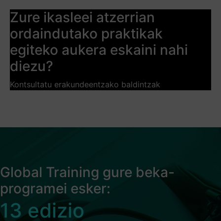
Zure ikasleei atzerrian
ordaindutako praktikak
egiteko aukera eskaini nahi
diezu?
Kontsultatu erakundeentzako baldintzak
Global Training gure beka-
programei esker:
13
edizio