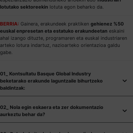
lotutako sektoreekin
lotuta egon beharko da.
BERRIA:
Gainera, erakundeek praktiken
gehienez %50
euskal enpresetan eta estatuko erakundeetan
eskaini
ahal izango dituzte, programaren eta euskal industriaren
arteko lotura indartuz, nazioarteko orientazioa galdu
gabe.
01_ Kontsultatu Basque Global Industry
beketarako erakunde laguntzaile bihurtzeko
baldintzak:
02_ Nola egin eskaera eta zer dokumentazio
aurkeztu behar da?