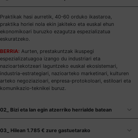
Praktikak hasi aurretik, 40-60 orduko ikastaroa,
praktika horiei nola ekin jakiteko eta euskal ehun
ekonomikoari buruzko ezagutza espezializatua
eskuratzeko.
BERRIA:
Aurten, prestakuntzak ikuspegi
espezializatuagoa izango du industriari eta
nazioartekotzeari laguntzeko euskal ekosistemari,
industria-estrategiari, nazioarteko marketinari, kulturen
arteko negoziazioari, enpresa-protokoloari, estiloari eta
komunikazio-teknikei buruz.
02_ Bizi eta lan egin atzerriko herrialde batean
03_ Hilean 1.785 € zure gastuetarako