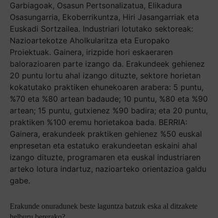
Garbiagoak, Osasun Pertsonalizatua, Elikadura
Osasungarria, Ekoberrikuntza, Hiri Jasangarriak eta
Euskadi Sortzailea. Industriari lotutako sektoreak:
Nazioartekotze Aholkularitza eta Europako
Proiektuak. Gainera, irizpide hori eskaeraren
balorazioaren parte izango da. Erakundeek gehienez
20 puntu lortu ahal izango dituzte, sektore horietan
kokatutako praktiken ehunekoaren arabera: 5 puntu,
%70 eta %80 artean badaude; 10 puntu, %80 eta %90
artean; 15 puntu, gutxienez %90 badira; eta 20 puntu,
praktiken %100 eremu horietakoa bada. BERRIA:
Gainera, erakundeek praktiken gehienez %50 euskal
enpresetan eta estatuko erakundeetan eskaini ahal
izango dituzte, programaren eta euskal industriaren
arteko lotura indartuz, nazioarteko orientazioa galdu
gabe.
Erakunde onuradunek beste laguntza batzuk eska al ditzakete
helburu bererako?