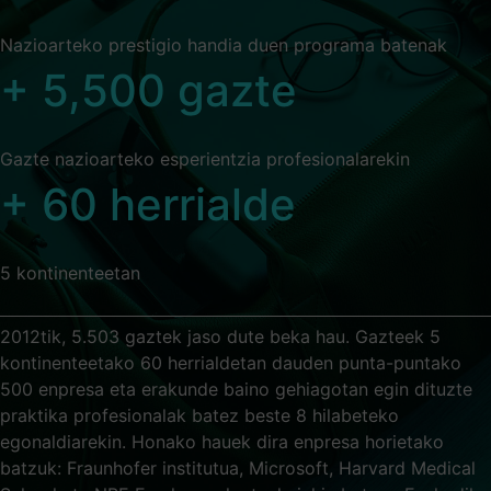
Nazioarteko prestigio handia duen programa batenak
+
5,500
gazte
Gazte nazioarteko esperientzia profesionalarekin
+
60
herrialde
5 kontinenteetan
2012tik, 5.503 gaztek jaso dute beka hau. Gazteek 5
kontinenteetako 60 herrialdetan dauden punta-puntako
500 enpresa eta erakunde baino gehiagotan egin dituzte
praktika profesionalak batez beste 8 hilabeteko
egonaldiarekin. Honako hauek dira enpresa horietako
batzuk: Fraunhofer institutua, Microsoft, Harvard Medical