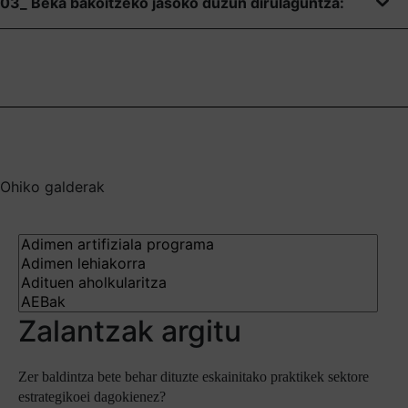
03_ Beka bakoitzeko jasoko duzun dirulaguntza:
Ohiko galderak
Zalantzak argitu
Zer baldintza bete behar dituzte eskainitako praktikek sektore
estrategikoei dagokienez?