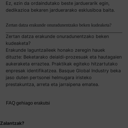
Ez, ezin da ordaindutako beste jarduerarik egin,
dedikazioa bekaren jarduerarako esklusiboa baita.
Zertan datza erakunde onuradunentzako beken kudeaketa?
Zertan datza erakunde onuradunentzako beken
kudeaketa?
Erakunde laguntzaileek honako zeregin hauek
dituzte: Beketarako deialdi-prozesuak eta hautagaien
aukeraketa erraztea. Praktikak egiteko hitzartutako
enpresak identifikatzea. Basque Global Industry beka
jaso duten pertsonei helmugara iristeko
prestakuntza, arreta eta jarraipena ematea.
FAQ gehiago erakutsi
Zalantzak?