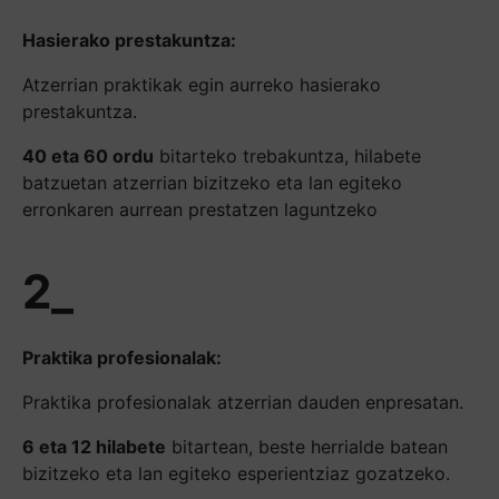
Hasierako prestakuntza:
Atzerrian praktikak egin aurreko hasierako
prestakuntza.
40 eta 60 ordu
bitarteko trebakuntza, hilabete
batzuetan atzerrian bizitzeko eta lan egiteko
erronkaren aurrean prestatzen laguntzeko
2_
Praktika profesionalak:
Praktika profesionalak atzerrian dauden enpresatan.
6 eta 12 hilabete
bitartean, beste herrialde batean
bizitzeko eta lan egiteko esperientziaz gozatzeko.