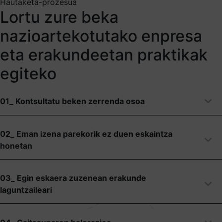
Hautaketa-prozesua
Lortu zure beka
nazioartekotutako enpresa
eta erakundeetan praktikak
egiteko
01_ Kontsultatu beken zerrenda osoa
02_ Eman izena parekorik ez duen eskaintza
honetan
03_ Egin eskaera zuzenean erakunde
laguntzaileari