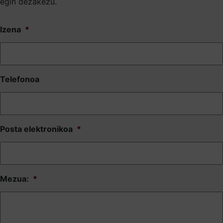
egin dezakezu.
Izena
*
Telefonoa
Posta elektronikoa
*
Mezua:
*