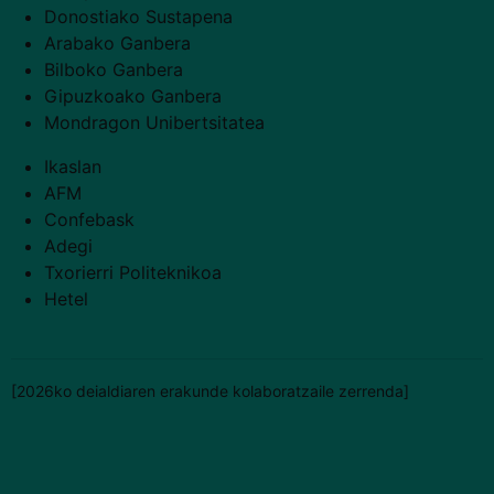
Donostiako Sustapena
Arabako Ganbera
Bilboko Ganbera
Gipuzkoako Ganbera
Mondragon Unibertsitatea
Ikaslan
AFM
Confebask
Adegi
Txorierri Politeknikoa
Hetel
[2026ko deialdiaren erakunde kolaboratzaile zerrenda]