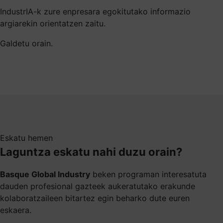
IndustrIA-k zure enpresara egokitutako informazio
argiarekin orientatzen zaitu.
Galdetu orain.
Eskatu hemen
Laguntza eskatu nahi duzu orain?
Basque Global Industry
beken programan interesatuta
dauden profesional gazteek aukeratutako erakunde
kolaboratzaileen bitartez egin beharko dute euren
eskaera.