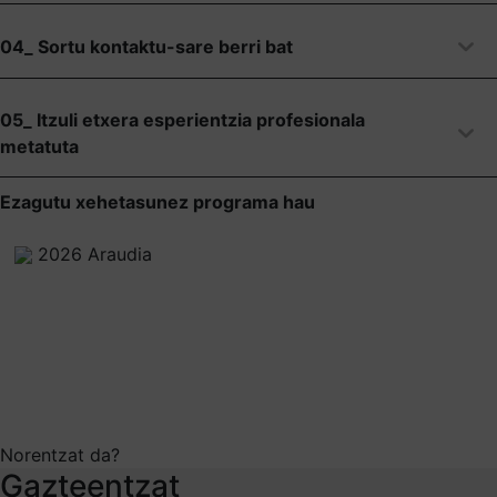
04_ Sortu kontaktu-sare berri bat
05_ Itzuli etxera esperientzia profesionala
metatuta
Ezagutu xehetasunez programa hau
2026 Araudia
Norentzat da?
Gazteentzat