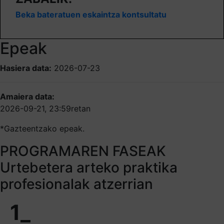
Beka bateratuen eskaintza kontsultatu
Epeak
Hasiera data:
2026-07-23
Amaiera data:
2026-09-21, 23:59retan
*Gazteentzako epeak.
PROGRAMAREN FASEAK
Urtebetera arteko praktika
profesionalak atzerrian
1_