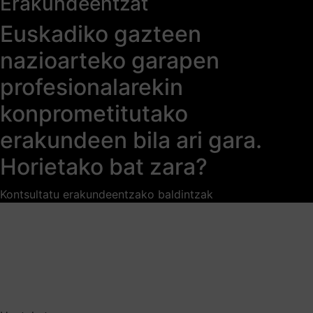
Erakundeentzat
Euskadiko gazteen
nazioarteko garapen
profesionalarekin
konprometitutako
erakundeen bila ari gara.
Horietako bat zara?
Kontsultatu erakundeentzako baldintzak