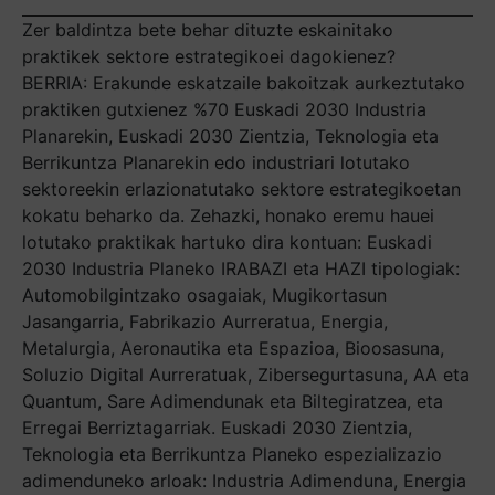
Zer baldintza bete behar dituzte eskainitako
praktikek sektore estrategikoei dagokienez?
BERRIA: Erakunde eskatzaile bakoitzak aurkeztutako
praktiken gutxienez %70 Euskadi 2030 Industria
Planarekin, Euskadi 2030 Zientzia, Teknologia eta
Berrikuntza Planarekin edo industriari lotutako
sektoreekin erlazionatutako sektore estrategikoetan
kokatu beharko da. Zehazki, honako eremu hauei
lotutako praktikak hartuko dira kontuan: Euskadi
2030 Industria Planeko IRABAZI eta HAZI tipologiak:
Automobilgintzako osagaiak, Mugikortasun
Jasangarria, Fabrikazio Aurreratua, Energia,
Metalurgia, Aeronautika eta Espazioa, Bioosasuna,
Soluzio Digital Aurreratuak, Zibersegurtasuna, AA eta
Quantum, Sare Adimendunak eta Biltegiratzea, eta
Erregai Berriztagarriak. Euskadi 2030 Zientzia,
Teknologia eta Berrikuntza Planeko espezializazio
adimenduneko arloak: Industria Adimenduna, Energia