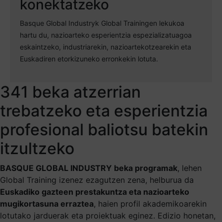
konektatzeko
Basque Global Industryk Global Trainingen lekukoa
hartu du, nazioarteko esperientzia espezializatuagoa
eskaintzeko, industriarekin, nazioartekotzearekin eta
Euskadiren etorkizuneko erronkekin lotuta.
341 beka atzerrian
trebatzeko eta esperientzia
profesional baliotsu batekin
itzultzeko
BASQUE GLOBAL INDUSTRY beka programak
, lehen
Global Training izenez ezagutzen zena, helburua da
Euskadiko gazteen prestakuntza eta nazioarteko
mugikortasuna erraztea
, haien profil akademikoarekin
lotutako jarduerak eta proiektuak eginez. Edizio honetan,