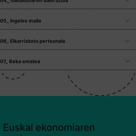
04_ Gaitasunaren balorazioa
05_ Ingeles maila
06_ Elkarrizketa pertsonala
07_ Beka ematea
Euskal ekonomiaren