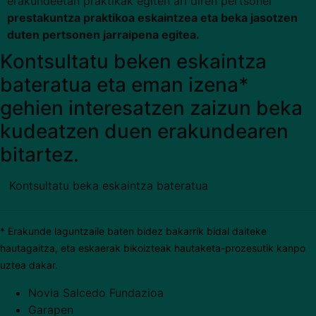
erakundeetan praktikak egiten ari diren pertsonei
prestakuntza praktikoa eskaintzea eta beka jasotzen
duten pertsonen jarraipena egitea.
Kontsultatu beken eskaintza
bateratua eta eman izena*
gehien interesatzen zaizun beka
kudeatzen duen erakundearen
bitartez.
Kontsultatu beka eskaintza bateratua
* Erakunde laguntzaile baten bidez bakarrik bidal daiteke
hautagaitza, eta eskaerak bikoizteak hautaketa-prozesutik kanpo
uztea dakar.
Novia Salcedo Fundazioa
Garapen