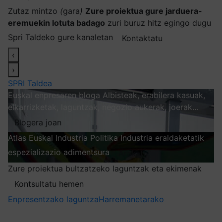
Zutaz mintzo
(
gara
)
Zure proiektua gure jarduera-
eremuekin lotuta badago
zuri buruz hitz egingo dugu
Spri Taldeko gure kanaletan
Kontaktatu
‹
›
SPRI Taldea
Euskal enpresaren bloga
Albisteak, erabilera kasuak,
elkarrizketak, laguntzak, negozio aukerak, joerak…
Blogera joan
Atlas
Euskal Industria Politika
Industria eraldaketatik
espezializazio adimentsura
Arakatu
Zure proiektua bultzatzeko laguntzak eta ekimenak
Kontsultatu hemen
Enpresentzako laguntza
Harremanetarako
Nire harpidetzak