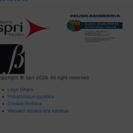
opyright © Spri 2026. All right reserved
Lege Ohara
Pribatutasun politika
Cookie Politika
Webeko edukia eta estekak