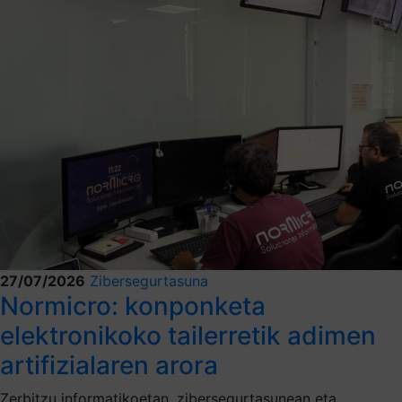
27/07/2026
Zibersegurtasuna
Normicro: konponketa
elektronikoko tailerretik adimen
artifizialaren arora
Zerbitzu informatikoetan, zibersegurtasunean eta