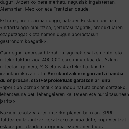
dugu». Atzerriko bere merkatu nagusiak Ingalaterran,
Alemanian, Mexikon eta Frantzian daude.
Estrategiaren barruan dago, halaber, Euskadi barruan
«indartsuago bihurtzea, gertutasunagatik, produktuaren
ezagutzagatik eta hemen dugun aberastasun
gastronomikoagatik».
Gaur egun, enpresa bizpahiru lagunek osatzen dute, eta
urteko fakturazioa 400.000 euro ingurukoa da. Azken
urteetan, gainera, % 3 eta % 4 arteko hazkunde
iraunkorrak izan ditu.
Berrikuntzak ere garrantzi handia
du enpresan, eta I+G proiektuak garatzen ari dira
«aperitibo berriak ahalik eta modu naturalenean sortzeko,
lehentasuna beti lehengaiaren kalitatean eta hurbiltasunean
jarrita».
Nazioartekotzea areagotzeko planen barruan, SPRI
Taldearen laguntzak eskatzeko asmoa dute, enpresentzat
eskuragarri dauden programa ezberdinen bidez.