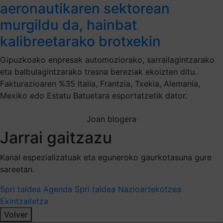
aeronautikaren sektorean
murgildu da, hainbat
kalibreetarako brotxekin
Gipuzkoako enpresak automoziorako, sarrailagintzarako
eta balbulagintzarako tresna bereziak ekoizten ditu.
Fakturazioaren %35 Italia, Frantzia, Txekia, Alemania,
Mexiko edo Estatu Batuetara esportatzetik dator.
Joan blogera
Jarrai gaitzazu
Kanal espezializatuak eta eguneroko gaurkotasuna gure
sareetan.
Spri taldea
Agenda Spri taldea
Nazioartekotzea
Ekintzailetza
Volver