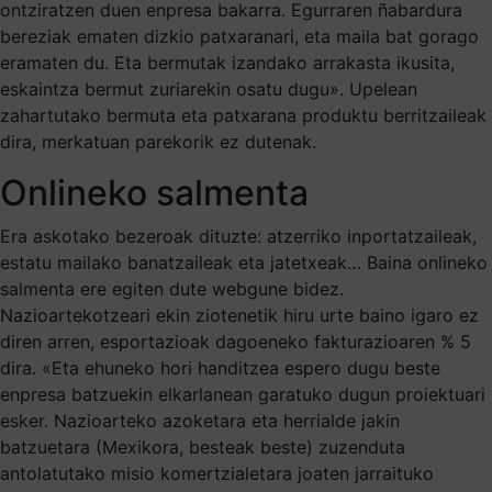
ontziratzen duen enpresa bakarra. Egurraren ñabardura
bereziak ematen dizkio patxaranari, eta maila bat gorago
eramaten du. Eta bermutak izandako arrakasta ikusita,
eskaintza bermut zuriarekin osatu dugu». Upelean
zahartutako bermuta eta patxarana produktu berritzaileak
dira, merkatuan parekorik ez dutenak.
Onlineko salmenta
Era askotako bezeroak dituzte: atzerriko inportatzaileak,
estatu mailako banatzaileak eta jatetxeak… Baina onlineko
salmenta ere egiten dute webgune bidez.
Nazioartekotzeari ekin ziotenetik hiru urte baino igaro ez
diren arren, esportazioak dagoeneko fakturazioaren % 5
dira. «Eta ehuneko hori handitzea espero dugu beste
enpresa batzuekin elkarlanean garatuko dugun proiektuari
esker. Nazioarteko azoketara eta herrialde jakin
batzuetara (Mexikora, besteak beste) zuzenduta
antolatutako misio komertzialetara joaten jarraituko