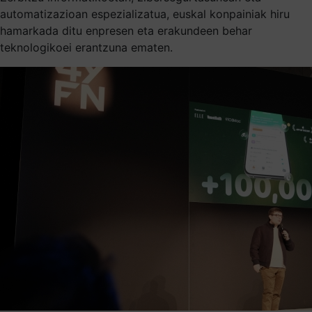
automatizazioan espezializatua, euskal konpainiak hiru
hamarkada ditu enpresen eta erakundeen behar
teknologikoei erantzuna ematen.