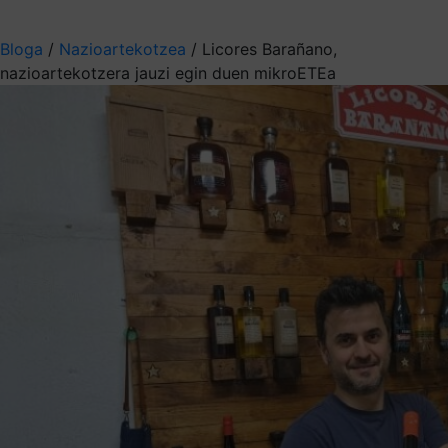
Aukeratu jaso nahi duzun informazioa
Bloga
/
Nazioartekotzea
/
Licores Barañano,
nazioartekotzera jauzi egin duen mikroETEa