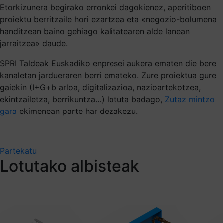
Etorkizunera begirako erronkei dagokienez, aperitiboen
proiektu berritzaile hori ezartzea eta «negozio-bolumena
handitzean baino gehiago kalitatearen alde lanean
jarraitzea» daude.
SPRI Taldeak Euskadiko enpresei aukera ematen die bere
kanaletan jardueraren berri emateko. Zure proiektua gure
gaiekin (I+G+b arloa, digitalizazioa, nazioartekotzea,
ekintzailetza, berrikuntza…) lotuta badago,
Zutaz mintzo
gara
ekimenean parte har dezakezu.
Partekatu
Lotutako albisteak