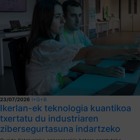
23/07/2026
I+G+B
Ikerlan-ek teknologia kuantikoa
txertatu du industriaren
zibersegurtasuna indartzeko