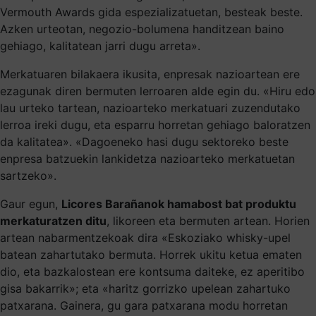
Vermouth Awards gida espezializatuetan, besteak beste.
Azken urteotan, negozio-bolumena handitzean baino
gehiago, kalitatean jarri dugu arreta».
Merkatuaren bilakaera ikusita, enpresak nazioartean ere
ezagunak diren bermuten lerroaren alde egin du. «Hiru edo
lau urteko tartean, nazioarteko merkatuari zuzendutako
lerroa ireki dugu, eta esparru horretan gehiago baloratzen
da kalitatea». «Dagoeneko hasi dugu sektoreko beste
enpresa batzuekin lankidetza nazioarteko merkatuetan
sartzeko».
Gaur egun,
Licores Barañanok hamabost bat produktu
merkaturatzen ditu
, likoreen eta bermuten artean. Horien
artean nabarmentzekoak dira «Eskoziako whisky-upel
batean zahartutako bermuta. Horrek ukitu ketua ematen
dio, eta bazkalostean ere kontsuma daiteke, ez aperitibo
gisa bakarrik»; eta «haritz gorrizko upelean zahartuko
patxarana. Gainera, gu gara patxarana modu horretan