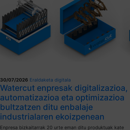
30/07/2026
Eraldaketa digitala
Watercut enpresak digitalizazioa,
automatizazioa eta optimizazioa
bultzatzen ditu enbalaje
industrialaren ekoizpenean
Enpresa bizkaitarrak 20 urte eman ditu produktuak kate