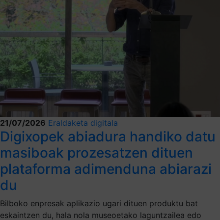
21/07/2026
Eraldaketa digitala
Digixopek abiadura handiko datu
masiboak prozesatzen dituen
plataforma adimenduna abiarazi
du
Bilboko enpresak aplikazio ugari dituen produktu bat
eskaintzen du, hala nola museoetako laguntzailea edo