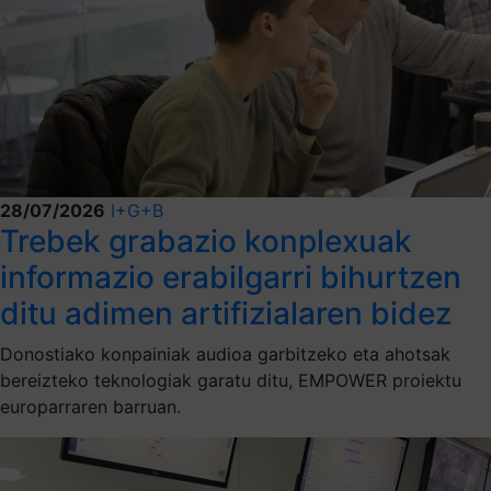
28/07/2026
I+G+B
Trebek grabazio konplexuak
informazio erabilgarri bihurtzen
ditu adimen artifizialaren bidez
Donostiako konpainiak audioa garbitzeko eta ahotsak
bereizteko teknologiak garatu ditu, EMPOWER proiektu
europarraren barruan.