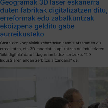
Geogramak 3D laser eskanerra
duten fabrikak digitalizatzen ditu,
erreformak edo zabalkuntzak
ekoizpena gelditu gabe
aurreikusteko
Gasteizko konpainiak zehaztasun handiz atzematen du
errealitatea, eta 3D modelatua aplikatzen du industriaren
‘biki digitala’ datu fidagarrien bidez sortzeko. “4.0
Industriaren arloan zerbitzu aitzindaria” da.