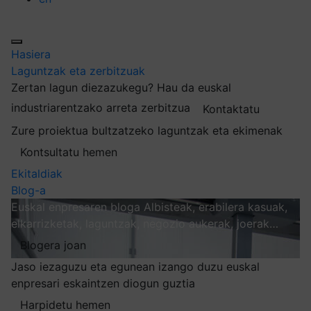
Hasiera
Laguntzak eta zerbitzuak
Zertan lagun diezazukegu?
Hau da euskal
industriarentzako arreta zerbitzua
Kontaktatu
Zure proiektua bultzatzeko laguntzak eta ekimenak
Kontsultatu hemen
Ekitaldiak
Blog-a
Euskal enpresaren bloga
Albisteak, erabilera kasuak,
elkarrizketak, laguntzak, negozio aukerak, joerak…
Blogera joan
Jaso iezaguzu eta egunean izango duzu euskal
enpresari eskaintzen diogun guztia
Harpidetu hemen