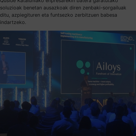
Quside Kataluniako enpresarekin batera garatutako
soluzioak benetan ausazkoak diren zenbaki-sorgailuak
ditu, azpiegituren eta funtsezko zerbitzuen babesa
indartzeko.