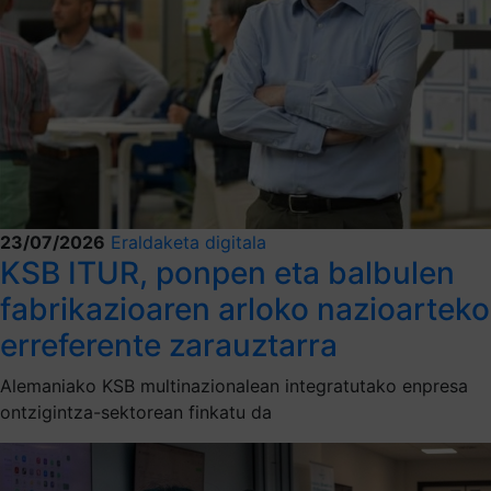
23/07/2026
Eraldaketa digitala
KSB ITUR, ponpen eta balbulen
fabrikazioaren arloko nazioarteko
erreferente zarauztarra
Alemaniako KSB multinazionalean integratutako enpresa
ontzigintza-sektorean finkatu da