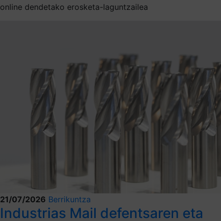
online dendetako erosketa-laguntzailea
21/07/2026
Berrikuntza
Industrias Mail defentsaren eta