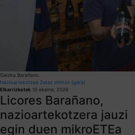
Gaizka Barañano.
Nazioartekotzea
Zutaz mintzo (gara)
Elkarrizketak
10 ekaina, 2026
Licores Barañano,
nazioartekotzera jauzi
egin duen mikroETEa