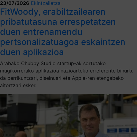
23/07/2026
Ekintzailetza
FitWoody, erabiltzailearen
pribatutasuna errespetatzen
duen entrenamendu
pertsonalizatuagoa eskaintzen
duen aplikazioa
Arabako Chubby Studio startup-ak sortutako
mugikorrerako aplikazioa nazioarteko erreferente bihurtu
da berrikuntzari, diseinuari eta Apple-ren etengabeko
aitortzari esker.