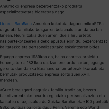
Amurrioko enpresa bezeroentzako produktu
espezializatuetara bideratuta dago
-
Licores Barañano
Amurrion kokatuta dagoen mikroETEa
dago eta familiako bosgarren belaunaldia ari da bertan
lanean. Neurri txikia duen arren, duela hiru urtetik
nazioartekotzearen aldeko apustua egin du, bezeroentzat
kalitatezko eta pertsonalizatutako eskaintzaren bidez.
Egungo enpresa 1989koa da, baina enpresa-proiektu
honen jatorria 1831koa da. Izan ere, ordu hartan, egungo
gerente den Gaizka Barañanoren birraitonak likoreak eta
bermutak produzitzeko enpresa sortu zuen XVIII.
mendean.
«Gure bereizgarri nagusiak familia-tradizioa, bezero
bakoitzarentzako neurrira egindako pertsonalizazioa eta
kalitatea dira», azaldu du Gaizka Barañanok. «100 puntutik
93ko puntuazioa lortu dugu Peñín, Verema edo World