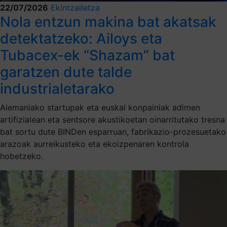
22/07/2026
Ekintzailetza
Nola entzun makina bat akatsak
detektatzeko: Ailoys eta
Tubacex-ek “Shazam” bat
garatzen dute talde
industrialetarako
Alemaniako startupak eta euskal konpainiak adimen
artifizialean eta sentsore akustikoetan oinarritutako tresna
bat sortu dute BINDen esparruan, fabrikazio-prozesuetako
arazoak aurreikusteko eta ekoizpenaren kontrola
hobetzeko.