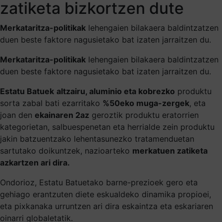
zatiketa bizkortzen dute
Merkataritza-politikak
lehengaien bilakaera baldintzatzen
duen beste faktore nagusietako bat izaten jarraitzen du.
Merkataritza-politikak
lehengaien bilakaera baldintzatzen
duen beste faktore nagusietako bat izaten jarraitzen du.
Estatu Batuek
altzairu, aluminio eta kobrezko
produktu
sorta zabal bati ezarritako
%50eko muga-zergek
, eta
joan den
ekainaren 2az
geroztik produktu eratorrien
kategorietan, salbuespenetan eta herrialde zein produktu
jakin batzuentzako lehentasunezko tratamenduetan
sartutako doikuntzek, nazioarteko
merkatuen zatiketa
azkartzen ari dira.
Ondorioz, Estatu Batuetako barne-prezioek gero eta
gehiago erantzuten diete eskualdeko dinamika propioei,
eta pixkanaka urruntzen ari dira eskaintza eta eskariaren
oinarri globaletatik.