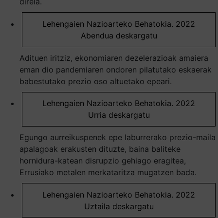
direla.
Lehengaien Nazioarteko Behatokia. 2022
Abendua deskargatu
Adituen iritziz, ekonomiaren dezelerazioak amaiera
eman dio pandemiaren ondoren pilatutako eskaerak
babestutako prezio oso altuetako epeari.
Lehengaien Nazioarteko Behatokia. 2022
Urria deskargatu
Egungo aurreikuspenek epe laburrerako prezio-maila
apalagoak erakusten dituzte, baina baliteke
hornidura-katean disrupzio gehiago eragitea,
Errusiako metalen merkataritza mugatzen bada.
Lehengaien Nazioarteko Behatokia. 2022
Uztaila deskargatu