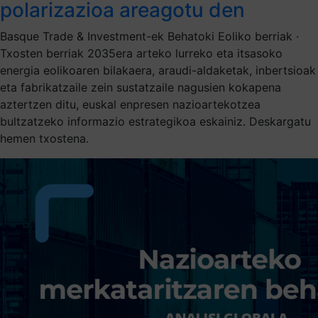
polarizazioa areagotu den
Basque Trade & Investment-ek Behatoki Eoliko berriak ·
Txosten berriak 2035era arteko lurreko eta itsasoko
energia eolikoaren bilakaera, araudi-aldaketak, inbertsioak
eta fabrikatzaile zein sustatzaile nagusien kokapena
aztertzen ditu, euskal enpresen nazioartekotzea
bultzatzeko informazio estrategikoa eskainiz. Deskargatu
hemen txostena.