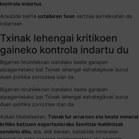
kontrola indartuz.
Araubide berria
uztailaren 1ean
sartzea aurreikusten da
indarrean.
Txinak lehengai kritikoen
gaineko kontrola indartu du
Bigarren hiruhilekoan izandako beste garapen
aipagarrietako bat Txinak lehengai estrategikoei buruz
duen politika zorroztea izan da.
Bigarren hiruhilekoan izandako beste garapen
aipagarrietako bat Txinak lehengai estrategikoei buruz
duen politika zorroztea izan da.
Azken hilabeteetan,
Txinak lur arraroen eta beste mineral
kritiko batzuen esportaziorako lizentzia-baldintzak
sendotu ditu
, eta, aldi berean, baliabide mineralen
hornidura-kate osoaren gainbegiratzea eta kontrola