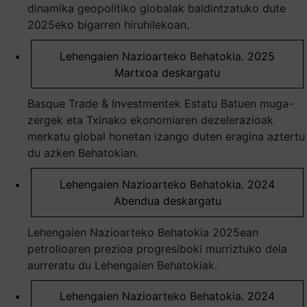
dinamika geopolitiko globalak baldintzatuko dute
2025eko bigarren hiruhilekoan.
Lehengaien Nazioarteko Behatokia. 2025
Martxoa deskargatu
Basque Trade & Investmentek Estatu Batuen muga-
zergek eta Txinako ekonomiaren dezelerazioak
merkatu global honetan izango duten eragina aztertu
du azken Behatokian.
Lehengaien Nazioarteko Behatokia. 2024
Abendua deskargatu
Lehengaien Nazioarteko Behatokia 2025ean
petrolioaren prezioa progresiboki murriztuko dela
aurreratu du Lehengaien Behatokiak.
Lehengaien Nazioarteko Behatokia. 2024