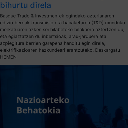
bihurtu direla
Basque Trade & Investmen-ek egindako azterlanaren
edizio berriak transmisio eta banaketaren (T&D) munduko
merkatuaren azken sei hilabeteko bilakaera aztertzen du,
eta egiaztatzen du inbertsioak, arau-jarduera eta
azpiegitura berrien garapena handitu egin direla,
elektrifikazioaren hazkundeari erantzuteko. Deskargatu
HEMEN