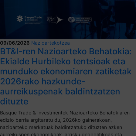
09/06/2026
Nazioartekotzea
BT&I-ren Nazioarteko Behatokia:
Ekialde Hurbileko tentsioak eta
munduko ekonomiaren zatiketak
2026rako hazkunde-
aurreikuspenak baldintzatzen
dituzte
Basque Trade & Investmentek Nazioarteko Behatokiaren
edizio berria argitaratu du, 2026ko gainerakoan,
nazioarteko merkatuak baldintzatuko dituzten azken
aurreikuspen ekonomikoak, arrisku geopolitikoak eta