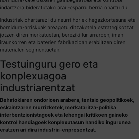
indartzera bideratutako arau-esparru berria onartu du.
Industriak ohartarazi du neurri horiek hegazkortasuna eta
hornidura-arriskuak areagotu ditzaketela estrategikotzat
jotzen diren merkatuetan, bereziki lur arraroen, iman
iraunkorren eta baterien fabrikazioan erabiltzen diren
materialen segmentuetan.
Testuinguru gero eta
konplexuagoa
industriarentzat
Behatokiaren ondorioen arabera, tentsio geopolitikoek,
eskaintzaren murrizketek, merkataritza-politika
interbentzionistagoek eta lehengai kritikoen gaineko
kontrol handiagoek konplexutasun handiko ingurunea
eratzen ari dira industria-enpresentzat.