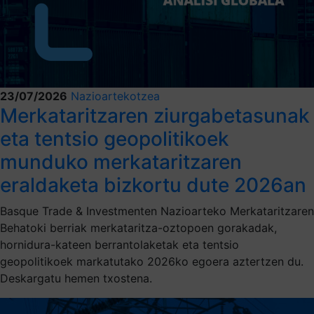
23/07/2026
Nazioartekotzea
Merkataritzaren ziurgabetasunak
eta tentsio geopolitikoek
munduko merkataritzaren
eraldaketa bizkortu dute 2026an
Basque Trade & Investmenten Nazioarteko Merkataritzaren
Behatoki berriak merkataritza-oztopoen gorakadak,
hornidura-kateen berrantolaketak eta tentsio
geopolitikoek markatutako 2026ko egoera aztertzen du.
Deskargatu hemen txostena.