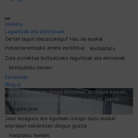
Hasiera
Laguntzak eta zerbitzuak
Zertan lagun diezazukegu?
Hau da euskal
industriarentzako arreta zerbitzua
Kontaktatu
Zure proiektua bultzatzeko laguntzak eta ekimenak
Kontsultatu hemen
Ekitaldiak
Blog-a
Euskal enpresaren bloga
Albisteak, erabilera kasuak,
elkarrizketak, laguntzak, negozio aukerak, joerak…
Blogera joan
Jaso iezaguzu eta egunean izango duzu euskal
enpresari eskaintzen diogun guztia
Harpidetu hemen