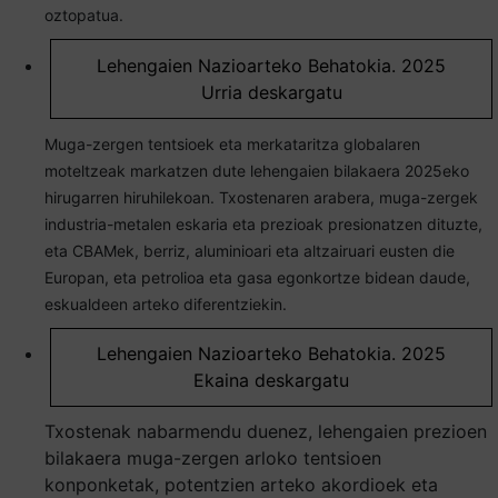
oztopatua.
Lehengaien Nazioarteko Behatokia. 2025
Urria deskargatu
Muga-zergen tentsioek eta merkataritza globalaren
moteltzeak markatzen dute lehengaien bilakaera 2025eko
hirugarren hiruhilekoan. Txostenaren arabera, muga-zergek
industria-metalen eskaria eta prezioak presionatzen dituzte,
eta CBAMek, berriz, aluminioari eta altzairuari eusten die
Europan, eta petrolioa eta gasa egonkortze bidean daude,
eskualdeen arteko diferentziekin.
Lehengaien Nazioarteko Behatokia. 2025
Ekaina deskargatu
Txostenak nabarmendu duenez, lehengaien prezioen
bilakaera muga-zergen arloko tentsioen
konponketak, potentzien arteko akordioek eta