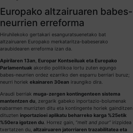
Europako altzairuaren babes-
neurrien erreforma
Hiruhilekoko gertakari esanguratsuenetako bat
altzairuaren Europako merkataritza-babeserako
araubidearen erreforma izan da.
Apirilaren 13an
,
Europar Kontseiluak eta Europako
Parlamentuak
akordio politikoa lortu zuten egungo
babes-neurrien ordez ezarriko den esparru berriari buruz;
neurri horiek
ekainaren 30ean
iraungiko dira.
Araudi berriak
muga-zergen kontingenteen sistema
mantentzen du
, zergarik gabeko inportazio-bolumenak
nabarmen murrizten ditu eta kontingente horiek gainditzen
dituzten
inportazioei aplikatu beharreko karga %25etik
%50era igotzen du
. Horrez gain, “
melt and pour”
irizpidea
txertatzen du,
altzairuaren jatorriaren trazabilitatea eta