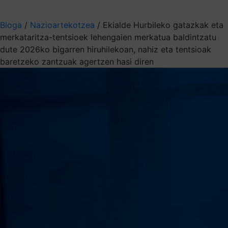
Aukeratu jaso nahi duzun informazioa
Bloga
/
Nazioartekotzea
/
Ekialde Hurbileko gatazkak eta
merkataritza-tentsioek lehengaien merkatua baldintzatu
dute 2026ko bigarren hiruhilekoan, nahiz eta tentsioak
baretzeko zantzuak agertzen hasi diren