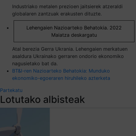
Industriako metalen prezioen jaitsierek atzeraldi
globalaren zantzuak erakusten dituzte.
Lehengaien Nazioarteko Behatokia. 2022
Maiatza deskargatu
Atal berezia Gerra Ukrania. Lehengaien merkatuen
asaldura Ukrainako gerraren ondorio ekonomiko
nagusietako bat da.
BT&I-ren Nazioarteko Behatokia: Munduko
ekonomiko-egoeraren hiruhileko azterketa
Partekatu
Lotutako albisteak