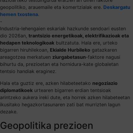
geopolitiko, arauemaile eta komertzialak ere.
Deskargatu
hemen txostena
.
-
Industria-lehengaien eskariak hazkunde sendoari eusten
dio 2026an,
trantsizio energetikoak, elektrifikazioak eta
hedapen teknologikoak
bultzatuta. Hala ere, urteko
bigarren hiruhilekoan,
Ekialde Hurbileko
gatazkaren
areagotzea merkatuen
ziurgabetasun
-faktore nagusi
bihurtu da, prezioetan eta hornidura-kate globaletan
tentsio handiak eraginez.
Hala eta guztiz ere, azken hilabeteetako
negoziazio
diplomatikoek
urtearen bigarren erdian tentsioak
arintzeko aukera ireki dute, eta horrek azken hilabeteetan
ikusitako hegazkortasunaren zati bat murrizten lagun
dezake.
Geopolitika prezioen