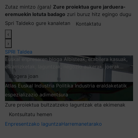
Zutaz mintzo
(
gara
)
Zure proiektua gure jarduera-
eremuekin lotuta badago
zuri buruz hitz egingo dugu
Spri Taldeko gure kanaletan
Kontaktatu
‹
›
SPRI Taldea
Euskal enpresaren bloga
Albisteak, erabilera kasuak,
elkarrizketak, laguntzak, negozio aukerak, joerak…
Blogera joan
Atlas
Euskal Industria Politika
Industria eraldaketatik
espezializazio adimentsura
Arakatu
Zure proiektua bultzatzeko laguntzak eta ekimenak
Kontsultatu hemen
Enpresentzako laguntza
Harremanetarako
Nire harpidetzak