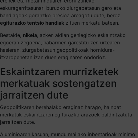
etenek eta metal finduaren etorkizuneko
eskuragarritasunari buruzko ziurgabetasun gero eta
handiagoak goranzko presioa areagotu dute, berez
egiturazko tentsio handiak
zituen merkatu batean.
Bestalde,
nikela
, azken aldian gehiegizko eskaintzako
egoeran zegoena, nabarmen garestitu zen urtearen
hasieran, ziurgabetasun geopolitikoak hornidura-
itxaropenetan izan duen eraginaren ondorioz.
Eskaintzaren murrizketek
merkatuak sostengatzen
jarraitzen dute
Geopolitikaren berehalako eraginaz harago, hainbat
merkatuk eskaintzaren egiturazko arazoek baldintzatuta
jarraitzen dute.
Aluminioaren kasuan, mundu mailako inbentarioak minimo