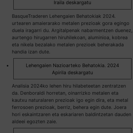
Iraila deskargatu
BasqueTraderen Lehengaien Behatokiak 2024.
urtearen amaierarako metalen prezioak gora egingo
duela iragarri du. Argitalpenak nabarmentzen duenez,
aurtengo hirugarren hiruhilekoan, aluminioa, kobrea
eta nikela bezalako metalen prezioek beherakada
handia izan dute.
Lehengaien Nazioarteko Behatokia. 2024
Apirila deskargatu
Analisia 2024ko lehen hiru hilabeteetan zentratzen
da. Denboraldi horretan, oinarrizko metalen eta
kautxu naturalaren prezioak igo egin dira, eta metal
ferrosoen prezioak, berriz, behera egin dute. Joera
hori eskaintzaren eta eskariaren baldintzetan dauden
aldeei egozten zaie.