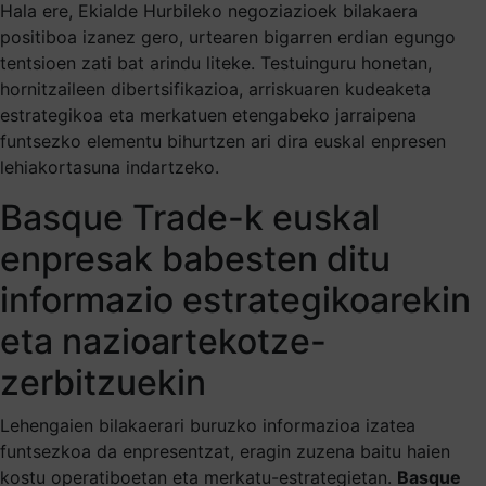
Hala ere, Ekialde Hurbileko negoziazioek bilakaera
positiboa izanez gero, urtearen bigarren erdian egungo
tentsioen zati bat arindu liteke. Testuinguru honetan,
hornitzaileen dibertsifikazioa, arriskuaren kudeaketa
estrategikoa eta merkatuen etengabeko jarraipena
funtsezko elementu bihurtzen ari dira euskal enpresen
lehiakortasuna indartzeko.
Basque Trade-k euskal
enpresak babesten ditu
informazio estrategikoarekin
eta nazioartekotze-
zerbitzuekin
Lehengaien bilakaerari buruzko informazioa izatea
funtsezkoa da enpresentzat, eragin zuzena baitu haien
kostu operatiboetan eta merkatu-estrategietan.
Basque