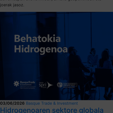
joerak jasoz.
03/06/2026
Basque Trade & Investment
Hidrogenoaren sektore globala