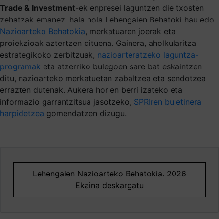
Trade & Investment
-ek enpresei laguntzen die txosten
zehatzak emanez, hala nola Lehengaien Behatoki hau edo
Nazioarteko Behatokia
, merkatuaren joerak eta
proiekzioak aztertzen dituena. Gainera, aholkularitza
estrategikoko zerbitzuak,
nazioarteratzeko laguntza-
programak
eta atzerriko bulegoen sare bat eskaintzen
ditu, nazioarteko merkatuetan zabaltzea eta sendotzea
errazten dutenak. Aukera horien berri izateko eta
informazio garrantzitsua jasotzeko,
SPRIren buletinera
harpidetzea
gomendatzen dizugu.
Lehengaien Nazioarteko Behatokia. 2026
Ekaina deskargatu