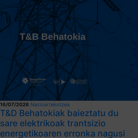
16/07/2026
Nazioartekotzea
T&D Behatokiak baieztatu du
sare elektrikoak trantsizio
energetikoaren erronka nagusi