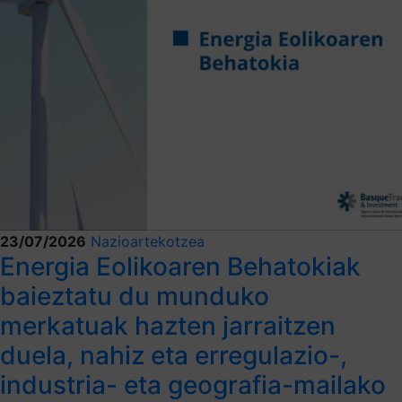
23/07/2026
Nazioartekotzea
Energia Eolikoaren Behatokiak
baieztatu du munduko
merkatuak hazten jarraitzen
duela, nahiz eta erregulazio-,
industria- eta geografia-mailako