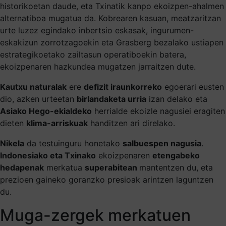
historikoetan daude, eta Txinatik kanpo ekoizpen-ahalmen
alternatiboa mugatua da. Kobrearen kasuan, meatzaritzan
urte luzez egindako inbertsio eskasak, ingurumen-
eskakizun zorrotzagoekin eta Grasberg bezalako ustiapen
estrategikoetako zailtasun operatiboekin batera,
ekoizpenaren hazkundea mugatzen jarraitzen dute.
Kautxu naturalak
ere
defizit iraunkorreko
egoerari eusten
dio, azken urteetan
birlandaketa urria
izan delako eta
Asiako Hego-ekialdeko
herrialde ekoizle nagusiei eragiten
dieten
klima-arriskuak
handitzen ari direlako.
Nikela
da testuinguru honetako
salbuespen nagusia
.
Indonesiako eta Txinako
ekoizpenaren
etengabeko
hedapenak
merkatua
superabitean
mantentzen du, eta
prezioen gaineko goranzko presioak arintzen laguntzen
du.
Muga-zergek merkatuen