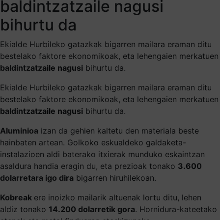
baldintzatzaile nagusi
bihurtu da
Ekialde Hurbileko gatazkak bigarren mailara eraman ditu
bestelako faktore ekonomikoak, eta lehengaien merkatuen
baldintzatzaile nagusi
bihurtu da.
Ekialde Hurbileko gatazkak bigarren mailara eraman ditu
bestelako faktore ekonomikoak, eta lehengaien merkatuen
baldintzatzaile nagusi
bihurtu da.
Aluminioa
izan da gehien kaltetu den materiala beste
hainbaten artean. Golkoko eskualdeko galdaketa-
instalazioen aldi baterako itxierak munduko eskaintzan
asaldura handia eragin du, eta prezioak tonako
3.600
dolarretara igo dira
bigarren hiruhilekoan.
Kobreak
ere inoizko mailarik altuenak lortu ditu, lehen
aldiz tonako
14.200 dolarretik gora
. Hornidura-kateetako