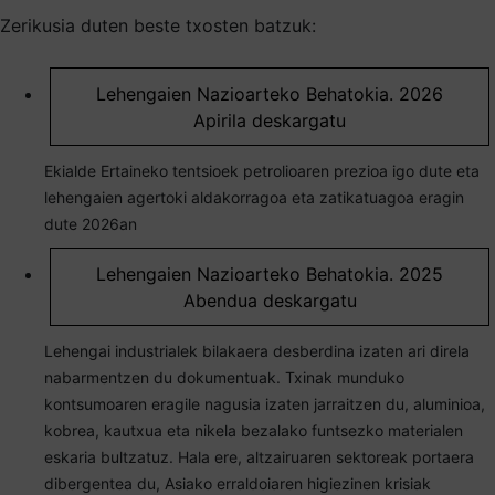
Zerikusia duten beste txosten batzuk:
Lehengaien Nazioarteko Behatokia. 2026
Apirila deskargatu
Ekialde Ertaineko tentsioek petrolioaren prezioa igo dute eta
lehengaien agertoki aldakorragoa eta zatikatuagoa eragin
dute 2026an
Lehengaien Nazioarteko Behatokia. 2025
Abendua deskargatu
Lehengai industrialek bilakaera desberdina izaten ari direla
nabarmentzen du dokumentuak. Txinak munduko
kontsumoaren eragile nagusia izaten jarraitzen du, aluminioa,
kobrea, kautxua eta nikela bezalako funtsezko materialen
eskaria bultzatuz. Hala ere, altzairuaren sektoreak portaera
dibergentea du, Asiako erraldoiaren higiezinen krisiak