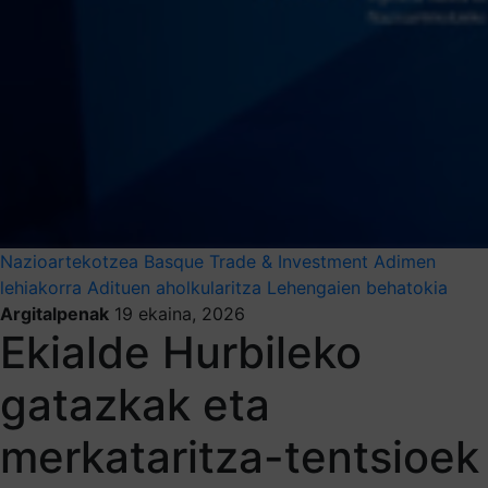
Nazioartekotzea
Basque Trade & Investment
Adimen
lehiakorra
Adituen aholkularitza
Lehengaien behatokia
Argitalpenak
19 ekaina, 2026
Ekialde Hurbileko
gatazkak eta
merkataritza-tentsioek