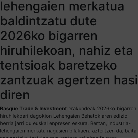
lehengaien merkatua
baldintzatu dute
2026ko bigarren
hiruhilekoan, nahiz eta
tentsioak baretzeko
zantzuak agertzen hasi
diren
Basque Trade & Investment
erakundeak 2026ko bigarren
hiruhilekoari dagokion Lehengaien Behatokiaren edizio
berria jarri du euskal enpresen eskura. Bertan, industria-
lehengaien merkatu nagusien bilakaera aztertzen da, baita
nazioarteko testuingurua eratzen ari diren faktore