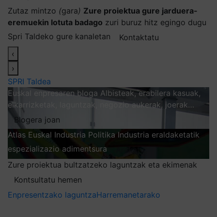
Zutaz mintzo
(
gara
)
Zure proiektua gure jarduera-
eremuekin lotuta badago
zuri buruz hitz egingo dugu
Spri Taldeko gure kanaletan
Kontaktatu
‹
›
SPRI Taldea
Euskal enpresaren bloga
Albisteak, erabilera kasuak,
elkarrizketak, laguntzak, negozio aukerak, joerak…
Blogera joan
Atlas
Euskal Industria Politika
Industria eraldaketatik
espezializazio adimentsura
Arakatu
Zure proiektua bultzatzeko laguntzak eta ekimenak
Kontsultatu hemen
Enpresentzako laguntza
Harremanetarako
Nire harpidetzak