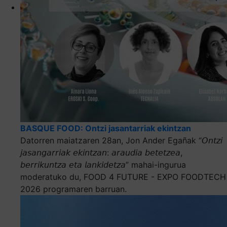
BASQUE FOOD: Ontzi jasantarriak ekintzan
Datorren maiatzaren 28an, Jon Ander Egañak “𝘖𝘯𝘵𝘻𝘪
𝘫𝘢𝘴𝘢𝘯𝘨𝘢𝘳𝘳𝘪𝘢𝘬 𝘦𝘬𝘪𝘯𝘵𝘻𝘢𝘯: 𝘢𝘳𝘢𝘶𝘥𝘪𝘢 𝘣𝘦𝘵𝘦𝘵𝘻𝘦𝘢,
𝘣𝘦𝘳𝘳𝘪𝘬𝘶𝘯𝘵𝘻𝘢 𝘦𝘵𝘢 𝘭𝘢𝘯𝘬𝘪𝘥𝘦𝘵𝘻𝘢” mahai-ingurua
moderatuko du, FOOD 4 FUTURE - EXPO FOODTECH
2026 programaren barruan.