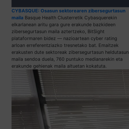
CYBASQUE: Osasun sektorearen zibersegurtasun
maila
Basque Health Clusterretik Cybasquerekin
elkarlanean aritu gara gure erakunde bazkideen
zibersegurtasun maila aztertzeko, BitSight
plataformaren bidez — nazioartean cyber rating
arloan erreferentziazko tresnetako bat. Emaitzek
erakusten dute sektoreak zibersegurtasun heldutasun
maila sendoa duela, 760 puntuko medianarekin eta
erakunde gehienak maila altuetan kokatuta.