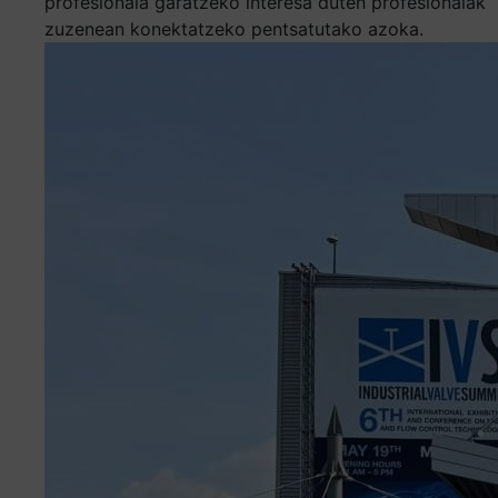
profesionala garatzeko interesa duten profesionalak
zuzenean konektatzeko pentsatutako azoka.