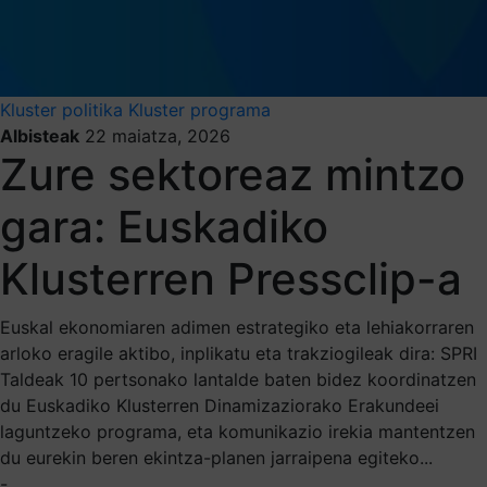
Kluster politika
Kluster programa
Albisteak
22 maiatza, 2026
Zure sektoreaz mintzo
gara: Euskadiko
Klusterren Pressclip-a
Euskal ekonomiaren adimen estrategiko eta lehiakorraren
arloko eragile aktibo, inplikatu eta trakziogileak dira: SPRI
Taldeak 10 pertsonako lantalde baten bidez koordinatzen
du Euskadiko Klusterren Dinamizaziorako Erakundeei
laguntzeko programa, eta komunikazio irekia mantentzen
du eurekin beren ekintza-planen jarraipena egiteko...
-