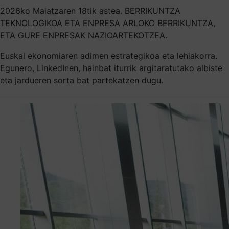
2026ko Maiatzaren 18tik astea. BERRIKUNTZA
TEKNOLOGIKOA ETA ENPRESA ARLOKO BERRIKUNTZA,
ETA GURE ENPRESAK NAZIOARTEKOTZEA.
Euskal ekonomiaren adimen estrategikoa eta lehiakorra.
Egunero, LinkedInen, hainbat iturrik argitaratutako albiste
eta jardueren sorta bat partekatzen dugu.