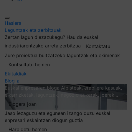
Hasiera
Laguntzak eta zerbitzuak
Zertan lagun diezazukegu?
Hau da euskal
industriarentzako arreta zerbitzua
Kontaktatu
Zure proiektua bultzatzeko laguntzak eta ekimenak
Kontsultatu hemen
Ekitaldiak
Blog-a
Euskal enpresaren bloga
Albisteak, erabilera kasuak,
elkarrizketak, laguntzak, negozio aukerak, joerak…
Blogera joan
Jaso iezaguzu eta egunean izango duzu euskal
enpresari eskaintzen diogun guztia
Harpidetu hemen