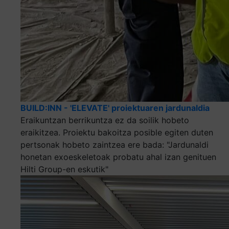
BUILD:INN - 'ELEVATE' proiektuaren jardunaldia
Eraikuntzan berrikuntza ez da soilik hobeto
eraikitzea. Proiektu bakoitza posible egiten duten
pertsonak hobeto zaintzea ere bada: "Jardunaldi
honetan exoeskeletoak probatu ahal izan genituen
Hilti Group-en eskutik"