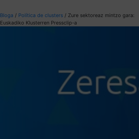
Aukeratu jaso nahi duzun informazioa
Bloga
/
Política de clusters
/
Zure sektoreaz mintzo gara:
Euskadiko Klusterren Pressclip-a