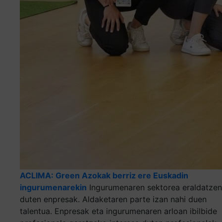
ACLIMA: Green Azokak berriz ere Euskadin
ingurumenarekin
Ingurumenaren sektorea eraldatzen
duten enpresak. Aldaketaren parte izan nahi duen
talentua. Enpresak eta ingurumenaren arloan ibilbide