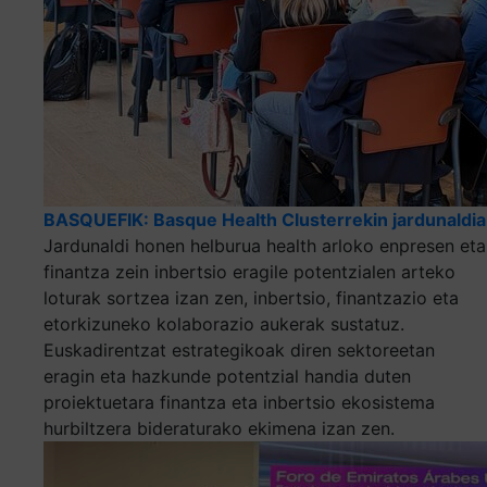
BASQUEFIK: Basque Health Clusterrekin jardunaldia
Jardunaldi honen helburua health arloko enpresen eta
finantza zein inbertsio eragile potentzialen arteko
loturak sortzea izan zen, inbertsio, finantzazio eta
etorkizuneko kolaborazio aukerak sustatuz.
Euskadirentzat estrategikoak diren sektoreetan
eragin eta hazkunde potentzial handia duten
proiektuetara finantza eta inbertsio ekosistema
hurbiltzera bideraturako ekimena izan zen.