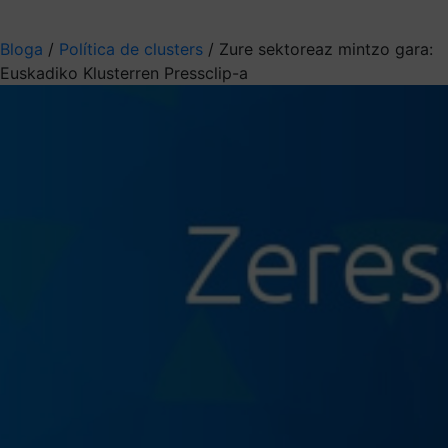
Aukeratu jaso nahi duzun informazioa
Bloga
/
Política de clusters
/
Zure sektoreaz mintzo gara:
Euskadiko Klusterren Pressclip-a