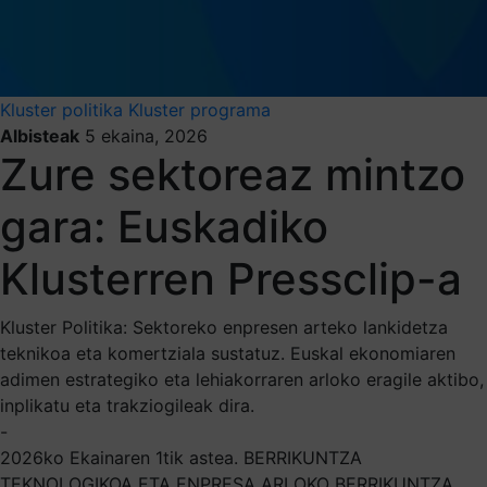
Kluster politika
Kluster programa
Albisteak
5 ekaina, 2026
Zure sektoreaz mintzo
gara: Euskadiko
Klusterren Pressclip-a
Kluster Politika: Sektoreko enpresen arteko lankidetza
teknikoa eta komertziala sustatuz. Euskal ekonomiaren
adimen estrategiko eta lehiakorraren arloko eragile aktibo,
inplikatu eta trakziogileak dira.
-
2026ko Ekainaren 1tik astea. BERRIKUNTZA
TEKNOLOGIKOA ETA ENPRESA ARLOKO BERRIKUNTZA,