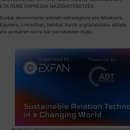
ETA GURE ENPRESAK NAZIOARTEKOTZEA.
Euskal ekonomiaren adimen estrategikoa eta lehiakorra.
Egunero, LinkedInen, hainbat iturrik argitaratutako albiste
eta jardueren sorta bat partekatzen dugu.