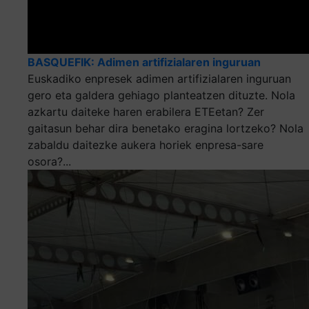
BASQUEFIK: Adimen artifizialaren inguruan
Euskadiko enpresek adimen artifizialaren inguruan
gero eta galdera gehiago planteatzen dituzte. Nola
azkartu daiteke haren erabilera ETEetan? Zer
gaitasun behar dira benetako eragina lortzeko? Nola
zabaldu daitezke aukera horiek enpresa-sare
osora?...