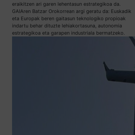
eraikitzen ari garen lehentasun estrategikoa da.
GAIAren Batzar Orokorrean argi geratu da: Euskadik
eta Europak beren gaitasun teknologiko propioak
indartu behar dituzte lehiakortasuna, autonomia
estrategikoa eta garapen industriala bermatzeko.