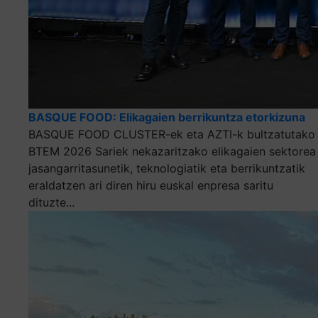
BASQUE FOOD: Elikagaien berrikuntza etorkizuna
BASQUE FOOD CLUSTER-ek eta AZTI-k bultzatutako
BTEM 2026 Sariek nekazaritzako elikagaien sektorea
jasangarritasunetik, teknologiatik eta berrikuntzatik
eraldatzen ari diren hiru euskal enpresa saritu
dituzte...