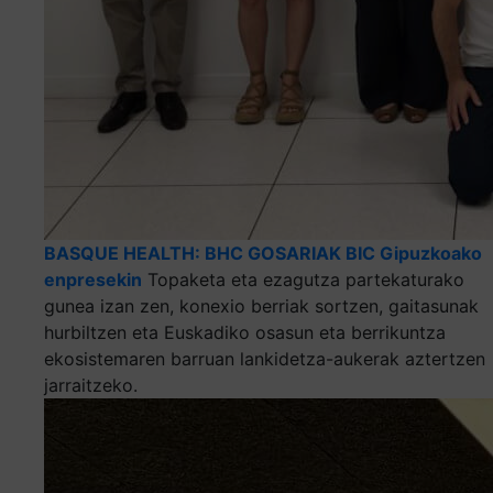
BASQUE HEALTH: BHC GOSARIAK BIC Gipuzkoako
enpresekin
Topaketa eta ezagutza partekaturako
gunea izan zen, konexio berriak sortzen, gaitasunak
hurbiltzen eta Euskadiko osasun eta berrikuntza
ekosistemaren barruan lankidetza-aukerak aztertzen
jarraitzeko.