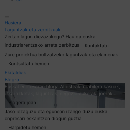
Hasiera
Laguntzak eta zerbitzuak
Zertan lagun diezazukegu?
Hau da euskal
industriarentzako arreta zerbitzua
Kontaktatu
Zure proiektua bultzatzeko laguntzak eta ekimenak
Kontsultatu hemen
Ekitaldiak
Blog-a
Euskal enpresaren bloga
Albisteak, erabilera kasuak,
elkarrizketak, laguntzak, negozio aukerak, joerak…
Blogera joan
Jaso iezaguzu eta egunean izango duzu euskal
enpresari eskaintzen diogun guztia
Harpidetu hemen