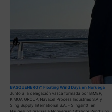
BASQUENERGY: Floating Wind Days en Noruega
Junto a la delegación vasca formada por BiMEP,
KIMUA GROUP, Navacel Process Industries S.A y
Sling Supply International S.A. - Slingsintt, en
Haugesund gracias a Norwegian Offshore Wind; uno