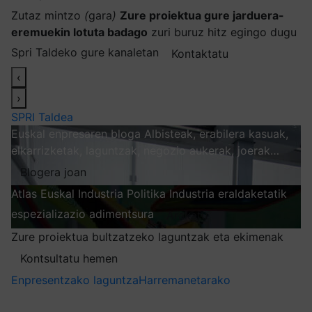
Zutaz mintzo
(
gara
)
Zure proiektua gure jarduera-
eremuekin lotuta badago
zuri buruz hitz egingo dugu
Spri Taldeko gure kanaletan
Kontaktatu
‹
›
SPRI Taldea
Euskal enpresaren bloga
Albisteak, erabilera kasuak,
elkarrizketak, laguntzak, negozio aukerak, joerak…
Blogera joan
Atlas
Euskal Industria Politika
Industria eraldaketatik
espezializazio adimentsura
Arakatu
Zure proiektua bultzatzeko laguntzak eta ekimenak
Kontsultatu hemen
Enpresentzako laguntza
Harremanetarako
Nire harpidetzak