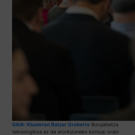
GAIA: Klusteren Batzar Orokorre
Burujabetza
teknologikoa ez da etorkizuneko kontua: orain