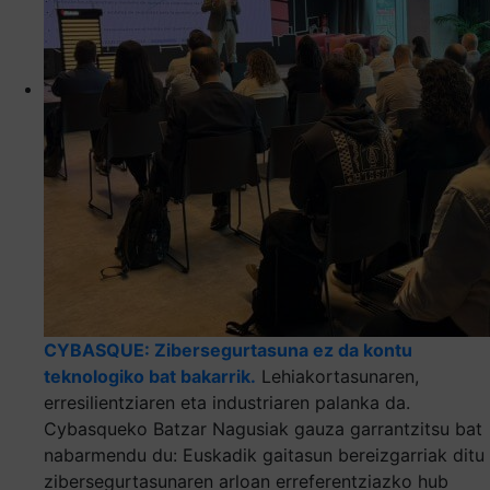
CYBASQUE: Zibersegurtasuna ez da kontu
teknologiko bat bakarrik.
Lehiakortasunaren,
erresilientziaren eta industriaren palanka da.
Cybasqueko Batzar Nagusiak gauza garrantzitsu bat
nabarmendu du: Euskadik gaitasun bereizgarriak ditu
zibersegurtasunaren arloan erreferentziazko hub