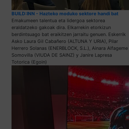
BUILD:INN - Hazteko moduko sektore handi bat
Emakumeen talentua eta lidergoa sektorea
eraldatzeko gakoak dira. Elkarrekin etorkizun
berdintsuago bat eraikitzen jarraitu genuen. Eskerrik
Asko Laura Gil Cabañero (ALTUNA Y URIA), Pilar
Herrero Solanas (ENERBLOCK, S.L.), Ainara Alfageme
Somovilla (VIUDA DE SAINZ) y Janire Lapresa
Totorica (Egoin)