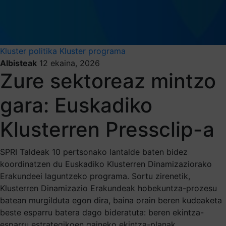
Kluster politika
Kluster programa
Albisteak
12 ekaina, 2026
Zure sektoreaz mintzo
gara: Euskadiko
Klusterren Pressclip-a
SPRI Taldeak 10 pertsonako lantalde baten bidez
koordinatzen du Euskadiko Klusterren Dinamizaziorako
Erakundeei laguntzeko programa. Sortu zirenetik,
Klusterren Dinamizazio Erakundeak hobekuntza-prozesu
batean murgilduta egon dira, baina orain beren kudeaketa
beste esparru batera dago bideratuta: beren ekintza-
esparru estrategikoen gaineko ekintza-planak