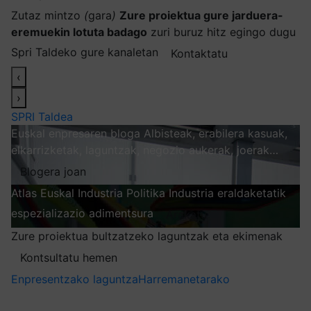
Zutaz mintzo
(
gara
)
Zure proiektua gure jarduera-
eremuekin lotuta badago
zuri buruz hitz egingo dugu
Spri Taldeko gure kanaletan
Kontaktatu
‹
›
SPRI Taldea
Euskal enpresaren bloga
Albisteak, erabilera kasuak,
elkarrizketak, laguntzak, negozio aukerak, joerak…
Blogera joan
Atlas
Euskal Industria Politika
Industria eraldaketatik
espezializazio adimentsura
Arakatu
Zure proiektua bultzatzeko laguntzak eta ekimenak
Kontsultatu hemen
Enpresentzako laguntza
Harremanetarako
Nire harpidetzak