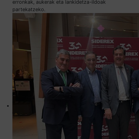
erronkak, aukerak eta lankidetza-ildoak
partekatzeko.