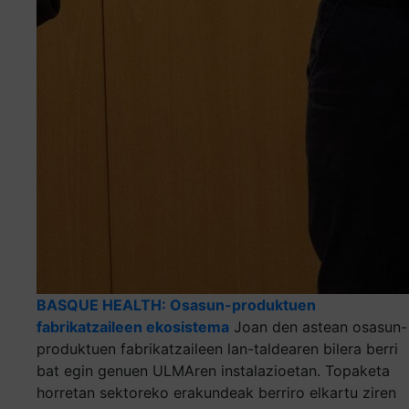
BASQUE HEALTH: Osasun-produktuen
fabrikatzaileen ekosistema
Joan den astean osasun-
produktuen fabrikatzaileen lan-taldearen bilera berri
bat egin genuen ULMAren instalazioetan. Topaketa
horretan sektoreko erakundeak berriro elkartu ziren