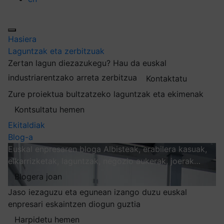
Hasiera
Laguntzak eta zerbitzuak
Zertan lagun diezazukegu?
Hau da euskal
industriarentzako arreta zerbitzua
Kontaktatu
Zure proiektua bultzatzeko laguntzak eta ekimenak
Kontsultatu hemen
Ekitaldiak
Blog-a
Euskal enpresaren bloga
Albisteak, erabilera kasuak,
elkarrizketak, laguntzak, negozio aukerak, joerak…
Blogera joan
Jaso iezaguzu eta egunean izango duzu euskal
enpresari eskaintzen diogun guztia
Harpidetu hemen