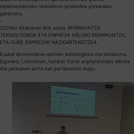
inplementatzeko lankidetza-piramidea pixkanaka
garatzera.
-
2026ko Ekainaren 8tik astea. BERRIKUNTZA
TEKNOLOGIKOA ETA ENPRESA ARLOKO BERRIKUNTZA,
ETA GURE ENPRESAK NAZIOARTEKOTZEA.
Euskal ekonomiaren adimen estrategikoa eta lehiakorra.
Egunero, LinkedInen, hainbat iturrik argitaratutako albiste
eta jardueren sorta bat partekatzen dugu.