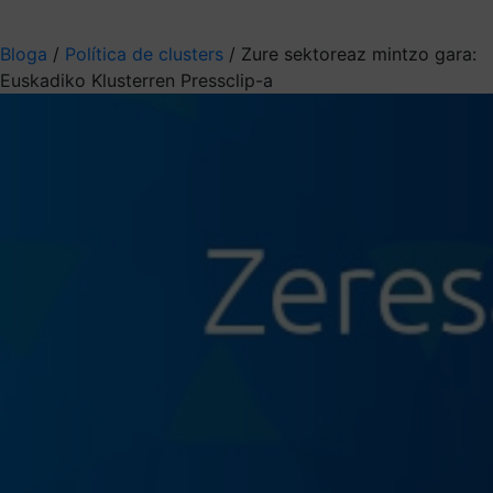
Aukeratu jaso nahi duzun informazioa
Bloga
/
Política de clusters
/
Zure sektoreaz mintzo gara:
Euskadiko Klusterren Pressclip-a