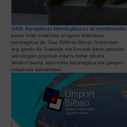
GAIA: Burujabetza teknologikoa ez da etorkizuneko
kontu
Orain eraikitzen ari garen lehentasun
estrategikoa da. Gaur GAIAren Batzar Orokorrean
argi geratu da: Euskadik eta Europak beren gaitasun
teknologiko propioak indartu behar dituzte
lehiakortasuna, autonomia estrategikoa eta garapen
industriala bermatzeko.