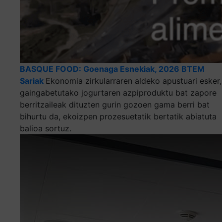
BASQUE FOOD: Goenaga Esnekiak, 2026 BTEM
Sariak
Ekonomia zirkularraren aldeko apustuari esker,
gaingabetutako jogurtaren azpiproduktu bat zapore
berritzaileak dituzten gurin gozoen gama berri bat
bihurtu da, ekoizpen prozesuetatik bertatik abiatuta
balioa sortuz.