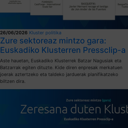
26/06/2026
Kluster politika
Zure sektoreaz mintzo gara:
Euskadiko Klusterren Pressclip-a
Aste hauetan, Euskadiko Klusterrek Batzar Nagusiak eta
Batzarrak egiten dituzte. Kide diren enpresak merkatuen
joerak aztertzeko eta taldeko jarduerak planifikatzeko
biltzen dira.