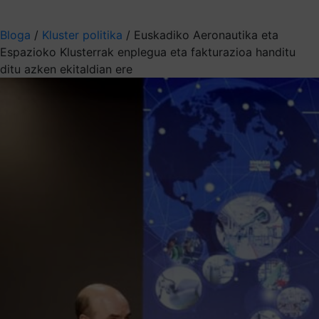
Aukeratu jaso nahi duzun informazioa
Bloga
/
Kluster politika
/
Euskadiko Aeronautika eta
Espazioko Klusterrak enplegua eta fakturazioa handitu
ditu azken ekitaldian ere