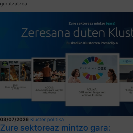
gurutzatzea...
03/07/2026
Kluster politika
Zure sektoreaz mintzo gara: