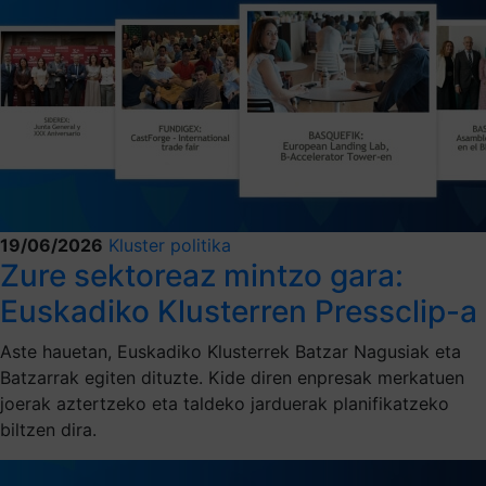
19/06/2026
Kluster politika
Zure sektoreaz mintzo gara:
Euskadiko Klusterren Pressclip-a
Aste hauetan, Euskadiko Klusterrek Batzar Nagusiak eta
Batzarrak egiten dituzte. Kide diren enpresak merkatuen
joerak aztertzeko eta taldeko jarduerak planifikatzeko
biltzen dira.