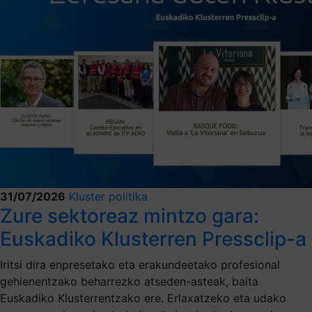
31/07/2026
Kluster politika
Zure sektoreaz mintzo gara:
Euskadiko Klusterren Pressclip-a
Iritsi dira enpresetako eta erakundeetako profesional
gehienentzako beharrezko atseden-asteak, baita
Euskadiko Klusterrentzako ere. Erlaxatzeko eta udako