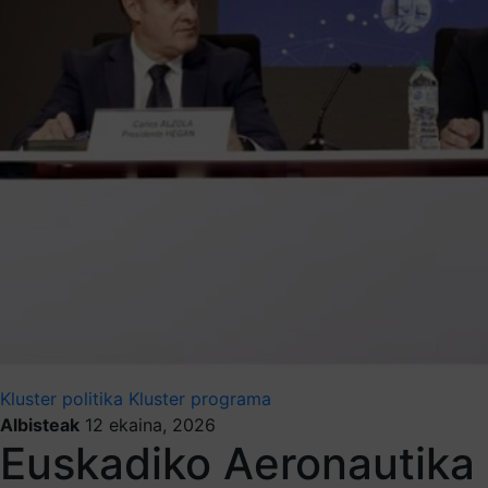
Kluster politika
Kluster programa
Albisteak
12 ekaina, 2026
Euskadiko Aeronautika