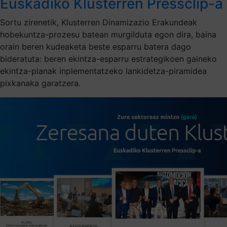
Euskadiko Klusterren Pressclip-a
Sortu zirenetik, Klusterren Dinamizazio Erakundeak
hobekuntza-prozesu batean murgilduta egon dira, baina
orain beren kudeaketa beste esparru batera dago
bideratuta: beren ekintza-esparru estrategikoen gaineko
ekintza-planak inplementatzeko lankidetza-piramidea
pixkanaka garatzera.