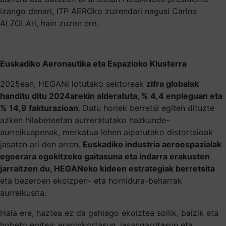
izango denari, ITP AEROko zuzendari nagusi Carlos
ALZOLAri, hain zuzen ere.
Euskadiko Aeronautika eta Espazioko Klusterra
2025ean, HEGANi lotutako sektoreak
zifra globalak
handitu ditu 2024arekin alderatuta, % 4,4 enpleguan eta
% 14,9 fakturazioan
. Datu horiek berretsi egiten dituzte
azken hilabeteetan aurreratutako hazkunde-
aurreikuspenak, merkatua lehen aipatutako distortsioak
jasaten ari den arren.
Euskadiko industria aeroespazialak
egoerara egokitzeko gaitasuna eta indarra erakusten
jarraitzen du, HEGANeko kideen estrategiak berretsita
eta bezeroen ekoizpen- eta hornidura-beharrak
aurreikusita.
Hala ere, haztea ez da gehiago ekoiztea soilik, baizik eta
hobeto egitea: eraginkortasun, jasangarritasun eta