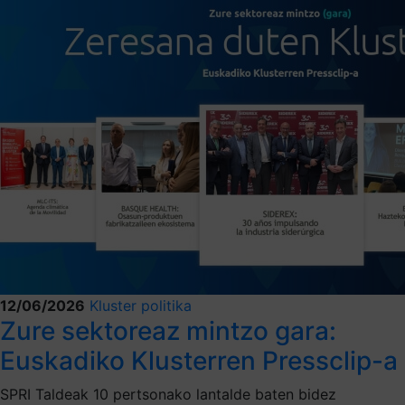
12/06/2026
Kluster politika
Zure sektoreaz mintzo gara:
Euskadiko Klusterren Pressclip-a
SPRI Taldeak 10 pertsonako lantalde baten bidez