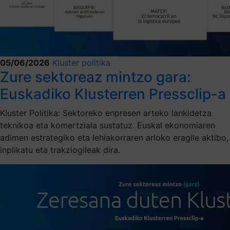
05/06/2026
Kluster politika
Zure sektoreaz mintzo gara:
Euskadiko Klusterren Pressclip-a
Kluster Politika: Sektoreko enpresen arteko lankidetza
teknikoa eta komertziala sustatuz. Euskal ekonomiaren
adimen estrategiko eta lehiakorraren arloko eragile aktibo,
inplikatu eta trakziogileak dira.