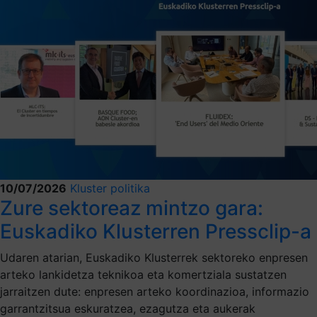
10/07/2026
Kluster politika
Zure sektoreaz mintzo gara:
Euskadiko Klusterren Pressclip-a
Udaren atarian, Euskadiko Klusterrek sektoreko enpresen
arteko lankidetza teknikoa eta komertziala sustatzen
jarraitzen dute: enpresen arteko koordinazioa, informazio
garrantzitsua eskuratzea, ezagutza eta aukerak