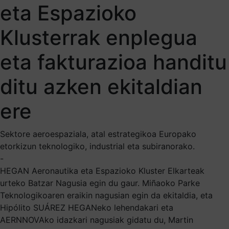
eta Espazioko
Klusterrak enplegua
eta fakturazioa handitu
ditu azken ekitaldian
ere
Sektore aeroespaziala, atal estrategikoa Europako
etorkizun teknologiko, industrial eta subiranorako.
-
HEGAN Aeronautika eta Espazioko Kluster Elkarteak
urteko Batzar Nagusia egin du gaur. Miñaoko Parke
Teknologikoaren eraikin nagusian egin da ekitaldia, eta
Hipólito SUÁREZ HEGANeko lehendakari eta
AERNNOVAko idazkari nagusiak gidatu du, Martin