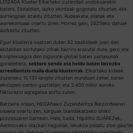
LOIZAGA Kluster Elkarteko zuzendari ondokoarekin
batera. Ekitaldian, iazko ekintzak gogoratu zituzten, eta
aurtengoak azaldu zituzten. Kudeaketa, planak eta
aurrekontuak onartu ziren. Horrez gain, 2025eko datuak
aurkeztu zituzten.
Egun klusterra osatzen duten 82 bazkideek joan den
ekitaldian sortutako zifrek berriro erakutsi dute, gero eta
konplexuagoa den ingurune global baten zailtasunak
gorabehera,
sektore sendo eta heldu baten berezko
erresilientzia maila duela klusterrak
. Elkarteko kideek
zuzeneko 15.133 langile zituzten munduan zehar, beren
ekoizpen-zentro guztietan, eta 3.400 milioi euroko
fakturazio agregatua sortu zuten.
Batzarra ixtean, HEGANeko Zuzendaritza Batzordearen
osaera onartu zen, karguak txandakatzeko ohiko
prozesuaren barnean. Hala, bada, Hipólito SUÁREZek,
Aernnovako idazkari nagusiak, lekukoa pasatu zion gaurtik
aurrera eta datozen bi urteetan HEGANeko presidente