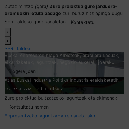
Zutaz mintzo
(
gara
)
Zure proiektua gure jarduera-
eremuekin lotuta badago
zuri buruz hitz egingo dugu
Spri Taldeko gure kanaletan
Kontaktatu
‹
›
SPRI Taldea
Euskal enpresaren bloga
Albisteak, erabilera kasuak,
elkarrizketak, laguntzak, negozio aukerak, joerak…
Blogera joan
Atlas
Euskal Industria Politika
Industria eraldaketatik
espezializazio adimentsura
Arakatu
Zure proiektua bultzatzeko laguntzak eta ekimenak
Kontsultatu hemen
Enpresentzako laguntza
Harremanetarako
Nire harpidetzak