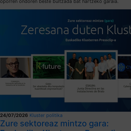
oporren ondoren beste bultzada bat hartzeko garaia.
24/07/2026
Kluster politika
Zure sektoreaz mintzo gara: