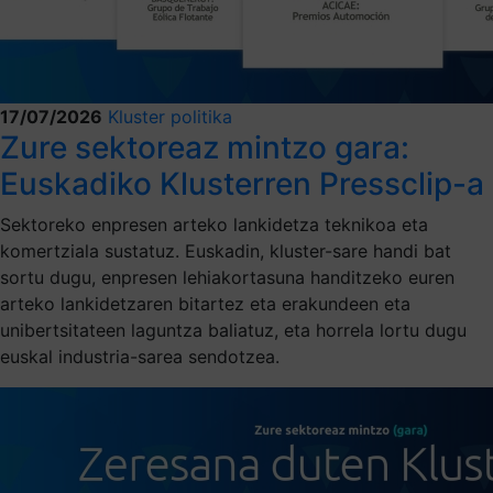
17/07/2026
Kluster politika
Zure sektoreaz mintzo gara:
Euskadiko Klusterren Pressclip-a
Sektoreko enpresen arteko lankidetza teknikoa eta
komertziala sustatuz. Euskadin, kluster-sare handi bat
sortu dugu, enpresen lehiakortasuna handitzeko euren
arteko lankidetzaren bitartez eta erakundeen eta
unibertsitateen laguntza baliatuz, eta horrela lortu dugu
euskal industria-sarea sendotzea.