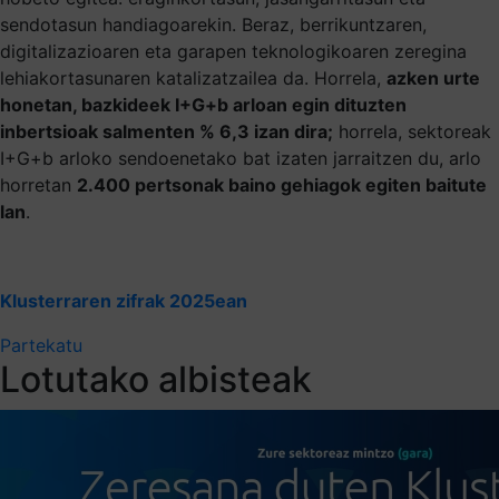
sendotasun handiagoarekin. Beraz, berrikuntzaren,
digitalizazioaren eta garapen teknologikoaren zeregina
lehiakortasunaren katalizatzailea da. Horrela,
azken urte
honetan, bazkideek I+G+b arloan egin dituzten
inbertsioak salmenten % 6,3 izan dira;
horrela, sektoreak
I+G+b arloko sendoenetako bat izaten jarraitzen du, arlo
horretan
2.400 pertsonak baino gehiagok egiten baitute
lan
.
Klusterraren zifrak 2025ean
Partekatu
Lotutako albisteak