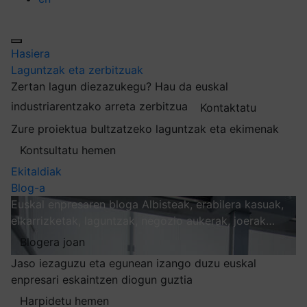
Hasiera
Laguntzak eta zerbitzuak
Zertan lagun diezazukegu?
Hau da euskal
industriarentzako arreta zerbitzua
Kontaktatu
Zure proiektua bultzatzeko laguntzak eta ekimenak
Kontsultatu hemen
Ekitaldiak
Blog-a
Euskal enpresaren bloga
Albisteak, erabilera kasuak,
elkarrizketak, laguntzak, negozio aukerak, joerak…
Blogera joan
Jaso iezaguzu eta egunean izango duzu euskal
enpresari eskaintzen diogun guztia
Harpidetu hemen