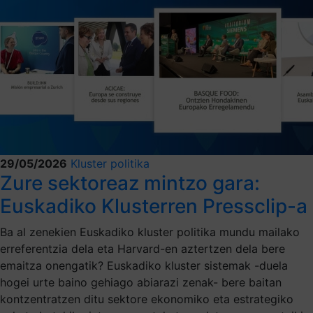
29/05/2026
Kluster politika
Zure sektoreaz mintzo gara:
Euskadiko Klusterren Pressclip-a
Ba al zenekien Euskadiko kluster politika mundu mailako
erreferentzia dela eta Harvard-en aztertzen dela bere
emaitza onengatik? Euskadiko kluster sistemak -duela
hogei urte baino gehiago abiarazi zenak- bere baitan
kontzentratzen ditu sektore ekonomiko eta estrategiko