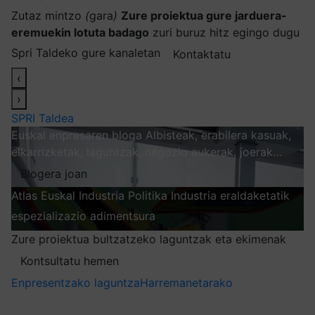
Zutaz mintzo
(
gara
)
Zure proiektua gure jarduera-
eremuekin lotuta badago
zuri buruz hitz egingo dugu
Spri Taldeko gure kanaletan
Kontaktatu
‹
›
SPRI Taldea
Euskal enpresaren bloga
Albisteak, erabilera kasuak,
elkarrizketak, laguntzak, negozio aukerak, joerak…
Blogera joan
Atlas
Euskal Industria Politika
Industria eraldaketatik
espezializazio adimentsura
Arakatu
Zure proiektua bultzatzeko laguntzak eta ekimenak
Kontsultatu hemen
Enpresentzako laguntza
Harremanetarako
Nire harpidetzak