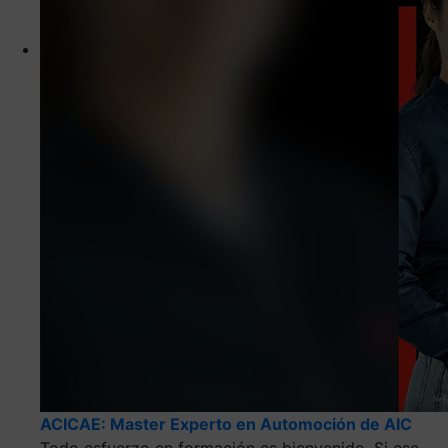
ACICAE: Master Experto en Automoción de AIC
Todo esfuerzo en formación es bienvenido. Si ese