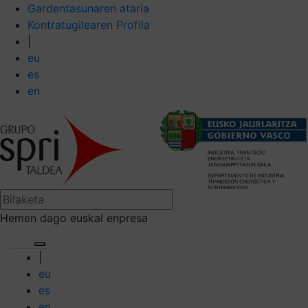
Gardentasunaren ataria
Kontratugilearen Profila
|
eu
es
en
Hemen dago euskal enpresa
|
eu
es
en