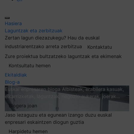
Hasiera
Laguntzak eta zerbitzuak
Zertan lagun diezazukegu?
Hau da euskal
industriarentzako arreta zerbitzua
Kontaktatu
Zure proiektua bultzatzeko laguntzak eta ekimenak
Kontsultatu hemen
Ekitaldiak
Blog-a
Euskal enpresaren bloga
Albisteak, erabilera kasuak,
elkarrizketak, laguntzak, negozio aukerak, joerak…
Blogera joan
Jaso iezaguzu eta egunean izango duzu euskal
enpresari eskaintzen diogun guztia
Harpidetu hemen