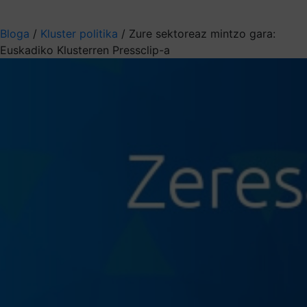
Aukeratu jaso nahi duzun informazioa
Bloga
/
Kluster politika
/
Zure sektoreaz mintzo gara:
Euskadiko Klusterren Pressclip-a