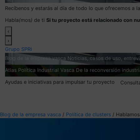
Recíbenos y estarás al día de todo lo que ofrecemos a 
Habla
(
mos
)
de ti
Si tu proyecto está relacionado con nu
‹
›
Grupo SPRI
Blog de la empresa vasca
Noticias, casos de uso, entre
Atlas
Política Industrial Vasca
De la reconversión industria
Ayudas e iniciativas para impulsar tu proyecto
Consult
Mis suscripciones
Elige la información que quieres recibir
Blog de la empresa vasca
/
Política de clusters
/
Hablamos 