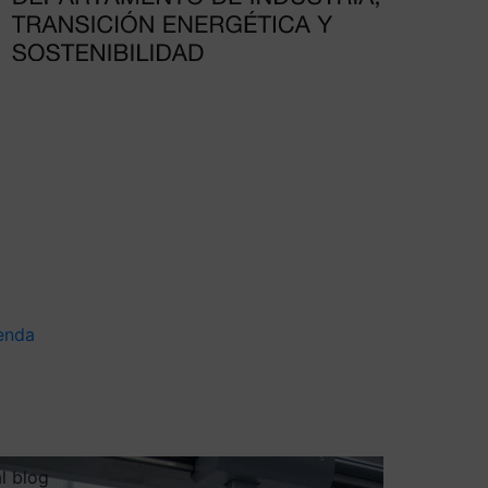
enda
al blog