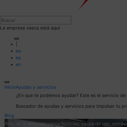
La empresa vasca está aquí
|
eu
es
en
Inicio
Ayudas y servicios
¿En que te podemos ayudar?
Este es el servicio d
Buscador de ayudas y servicios para impulsar tu p
Blog
Blog de la empresa vasca
Noticias, casos de uso, entre