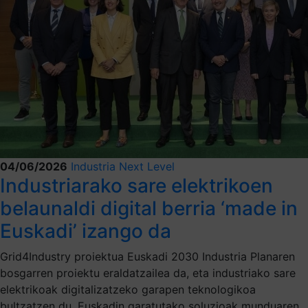
04/06/2026
Industria Next Level
Industriarako sare elektrikoen
belaunaldi digital berria ‘made in
Euskadi’ izango da
Grid4Industry proiektua Euskadi 2030 Industria Planaren
bosgarren proiektu eraldatzailea da, eta industriako sare
elektrikoak digitalizatzeko garapen teknologikoa
bultzatzen du. Euskadin garatutako soluzioak munduaren