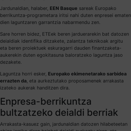
Jardunaldian, halaber,
EEN Basque
sareak Europako
berrikuntza-programetara iritsi nahi duten enpresei ematen
dien laguntzaren garrantzia nabarmendu zen.
Sare horren bidez, ETEek beren jarduerarekin bat datozen
deialdiak identifika ditzakete, zalantza teknikoak argitu
eta beren proiektuek eskuragarri dauden finantzaketa-
aukerekin duten egokitasuna baloratzeko laguntza jaso
dezakete.
Laguntza horri esker,
Europako ekimenetarako sarbidea
errazten da
, eta aurkeztutako proposamenek arrakasta
izateko aukerak handitzen dira.
Enpresa-berrikuntza
bultzatzeko deialdi berriak
Arrakasta-kasuez gain, jardunaldian datozen hilabeteetan
abian jarriko diren hainbat deialdi aurkeztu ziren, eta