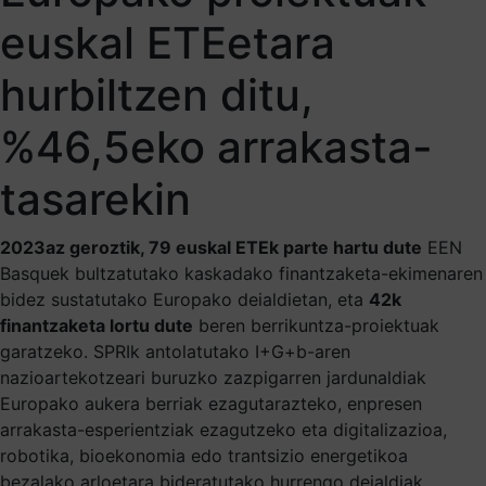
euskal ETEetara
hurbiltzen ditu,
%46,5eko arrakasta-
tasarekin
2023az geroztik, 79 euskal ETEk parte hartu dute
EEN
Basquek bultzatutako kaskadako finantzaketa-ekimenaren
bidez sustatutako Europako deialdietan, eta
42k
finantzaketa lortu dute
beren berrikuntza-proiektuak
garatzeko. SPRIk antolatutako I+G+b-aren
nazioartekotzeari buruzko zazpigarren jardunaldiak
Europako aukera berriak ezagutarazteko, enpresen
arrakasta-esperientziak ezagutzeko eta digitalizazioa,
robotika, bioekonomia edo trantsizio energetikoa
bezalako arloetara bideratutako hurrengo deialdiak