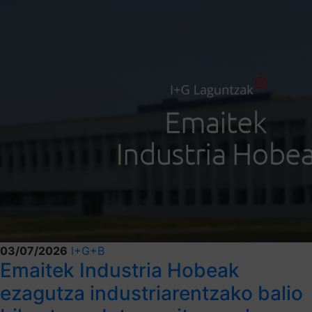
03/07/2026
I+G+B
Emaitek Industria Hobeak
ezagutza industriarentzako balio