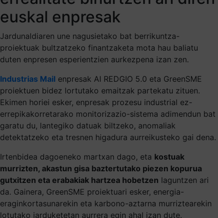
euskal enpresak
Jardunaldiaren une nagusietako bat berrikuntza-
proiektuak bultzatzeko finantzaketa mota hau baliatu
duten enpresen esperientzien aurkezpena izan zen.
Industrias Mail
enpresak AI REDGIO 5.0 eta GreenSME
proiektuen bidez lortutako emaitzak partekatu zituen.
Ekimen horiei esker, enpresak prozesu industrial ez-
errepikakorretarako monitorizazio-sistema adimendun bat
garatu du, lantegiko datuak biltzeko, anomaliak
detektatzeko eta tresnen higadura aurreikusteko gai dena.
Irtenbidea dagoeneko martxan dago, eta
kostuak
murrizten, akastun gisa baztertutako piezen kopurua
gutxitzen eta erabakiak hartzea hobetzen
laguntzen ari
da. Gainera, GreenSME proiektuari esker, energia-
eraginkortasunarekin eta karbono-aztarna murriztearekin
lotutako jarduketetan aurrera egin ahal izan dute.