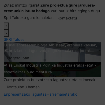
Zutaz mintzo
(
gara
)
Zure proiektua gure jarduera-
eremuekin lotuta badago
zuri buruz hitz egingo dugu
Spri Taldeko gure kanaletan
Kontaktatu
‹
›
SPRI Taldea
Euskal enpresaren bloga
Albisteak, erabilera kasuak,
elkarrizketak, laguntzak, negozio aukerak, joerak…
Blogera joan
Atlas
Euskal Industria Politika
Industria eraldaketatik
espezializazio adimentsura
Arakatu
Zure proiektua bultzatzeko laguntzak eta ekimenak
Kontsultatu hemen
Enpresentzako laguntza
Harremanetarako
Nire harpidetzak