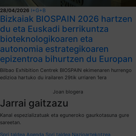
28/04/2026
I+G+B
Bizkaiak BIOSPAIN 2026 hartzen
du eta Euskadi berrikuntza
bioteknologikoaren eta
autonomia estrategikoaren
epizentroa bihurtzen du Europan
Bilbao Exhibition Centrek BIOSPAIN ekimenaren hurrengo
edizioa hartuko du irailaren 29tik urriaren 1era
Joan blogera
Jarrai gaitzazu
Kanal espezializatuak eta eguneroko gaurkotasuna gure
sareetan.
Spri taldea
Agenda Spri taldea
Nazioartekotzea