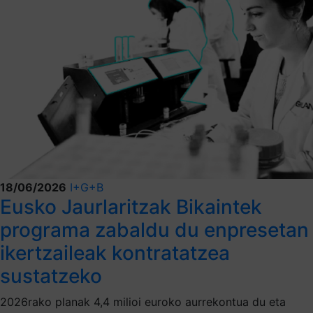
18/06/2026
I+G+B
Eusko Jaurlaritzak Bikaintek
programa zabaldu du enpresetan
ikertzaileak kontratatzea
sustatzeko
2026rako planak 4,4 milioi euroko aurrekontua du eta