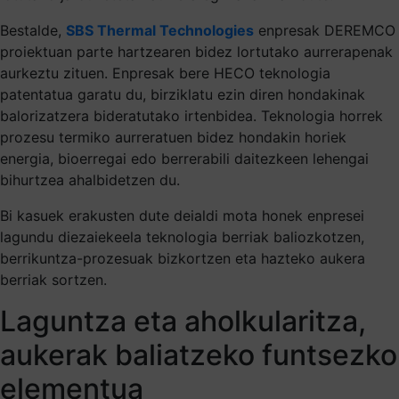
Bestalde,
SBS Thermal Technologies
enpresak DEREMCO
proiektuan parte hartzearen bidez lortutako aurrerapenak
aurkeztu zituen. Enpresak bere HECO teknologia
patentatua garatu du, birziklatu ezin diren hondakinak
balorizatzera bideratutako irtenbidea. Teknologia horrek
prozesu termiko aurreratuen bidez hondakin horiek
energia, bioerregai edo berrerabili daitezkeen lehengai
bihurtzea ahalbidetzen du.
Bi kasuek erakusten dute deialdi mota honek enpresei
lagundu diezaiekeela teknologia berriak baliozkotzen,
berrikuntza-prozesuak bizkortzen eta hazteko aukera
berriak sortzen.
Laguntza eta aholkularitza,
aukerak baliatzeko funtsezko
elementua