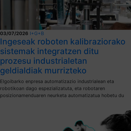
03/07/2026
I+G+B
Ingeseak roboten kalibraziorako
sistemak integratzen ditu
prozesu industrialetan
geldialdiak murrizteko
Elgoibarko enpresa automatizazio industrialean eta
robotikoan dago espezializatuta, eta robotaren
posizionamenduaren neurketa automatizatua hobetu du