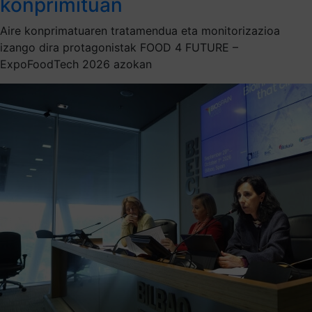
konprimituan
Aire konprimatuaren tratamendua eta monitorizazioa
izango dira protagonistak FOOD 4 FUTURE –
ExpoFoodTech 2026 azokan