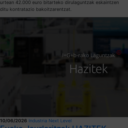
urtean 42.000 euro bitarteko dirulaguntzak eskaintzen
ditu kontratazio bakoitzarentzat.
10/06/2026
Industria Next Level