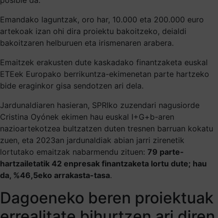
Emandako laguntzak, oro har, 10.000 eta 200.000 euro
artekoak izan ohi dira proiektu bakoitzeko, deialdi
bakoitzaren helburuen eta irismenaren arabera.
Emaitzek erakusten dute kaskadako finantzaketa euskal
ETEek Europako berrikuntza-ekimenetan parte hartzeko
bide eraginkor gisa sendotzen ari dela.
Jardunaldiaren hasieran, SPRIko zuzendari nagusiorde
Cristina Oyónek ekimen hau euskal I+G+b-aren
nazioartekotzea bultzatzen duten tresnen barruan kokatu
zuen, eta 2023an jardunaldiak abian jarri zirenetik
lortutako emaitzak nabarmendu zituen:
79 parte-
hartzailetatik 42 enpresak finantzaketa lortu dute; hau
da, %46,5eko arrakasta-tasa
.
Dagoeneko beren proiektuak
errealitate bihurtzen ari diren