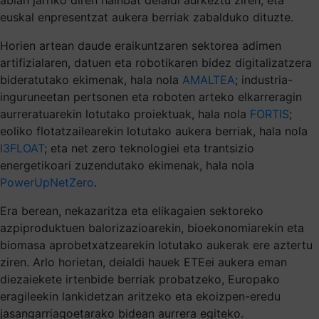
euskal enpresentzat aukera berriak zabalduko dituzte.
Horien artean daude eraikuntzaren sektorea adimen
artifizialaren, datuen eta robotikaren bidez digitalizatzera
bideratutako ekimenak, hala nola
AMALTEA
; industria-
inguruneetan pertsonen eta roboten arteko elkarreragin
aurreratuarekin lotutako proiektuak, hala nola
FORTIS
;
eoliko flotatzailearekin lotutako aukera berriak, hala nola
I3FLOAT
; eta net zero teknologiei eta trantsizio
energetikoari zuzendutako ekimenak, hala nola
PowerUpNetZero
.
Era berean, nekazaritza eta elikagaien sektoreko
azpiproduktuen balorizazioarekin, bioekonomiarekin eta
biomasa aprobetxatzearekin lotutako aukerak ere aztertu
ziren. Arlo horietan, deialdi hauek ETEei aukera eman
diezaiekete irtenbide berriak probatzeko, Europako
eragileekin lankidetzan aritzeko eta ekoizpen-eredu
jasangarriagoetarako bidean aurrera egiteko.