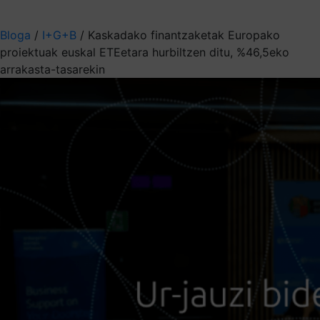
Aukeratu jaso nahi duzun informazioa
Bloga
/
I+G+B
/
Kaskadako finantzaketak Europako
proiektuak euskal ETEetara hurbiltzen ditu, %46,5eko
arrakasta-tasarekin