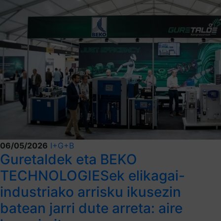
06/05/2026
I+G+B
Guretaldek eta BEKO
TECHNOLOGIESek elikagai-
industriako arrisku ikusezin
batean jarri dute arreta: aire