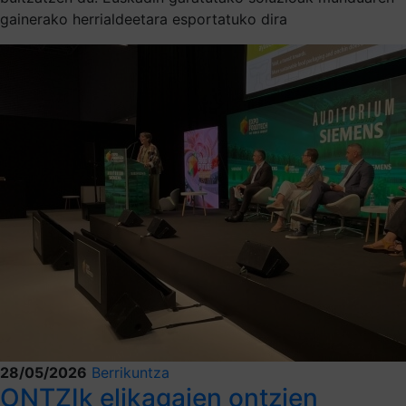
gainerako herrialdeetara esportatuko dira
28/05/2026
Berrikuntza
ONTZIk elikagaien ontzien