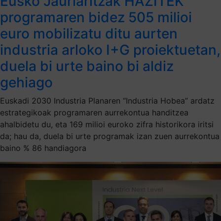
Eusko Jaurlaritzak HAZITEK
programaren bidez 505 milioi
euro mobilizatu ditu aurten
industria arloko I+G proiektuetan,
duela bi urte baino bi aldiz
gehiago
Euskadi 2030 Industria Planaren “Industria Hobea” ardatz
estrategikoak programaren aurrekontua handitzea
ahalbidetu du, eta 169 milioi euroko zifra historikora iritsi
da; hau da, duela bi urte programak izan zuen aurrekontua
baino % 86 handiagora