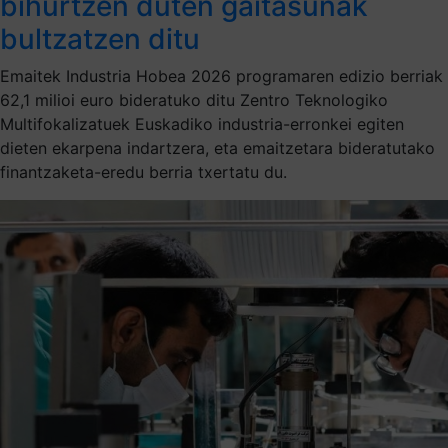
bihurtzen duten gaitasunak
bultzatzen ditu
Emaitek Industria Hobea 2026 programaren edizio berriak
62,1 milioi euro bideratuko ditu Zentro Teknologiko
Multifokalizatuek Euskadiko industria-erronkei egiten
dieten ekarpena indartzera, eta emaitzetara bideratutako
finantzaketa-eredu berria txertatu du.