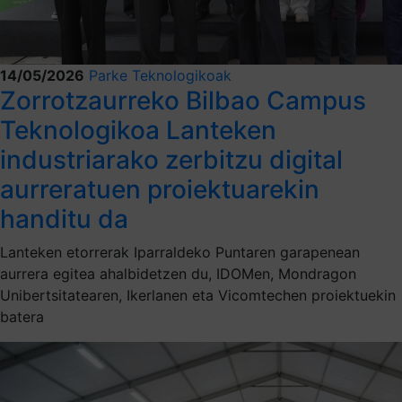
14/05/2026
Parke Teknologikoak
Zorrotzaurreko Bilbao Campus
Teknologikoa Lanteken
industriarako zerbitzu digital
aurreratuen proiektuarekin
handitu da
Lanteken etorrerak Iparraldeko Puntaren garapenean
aurrera egitea ahalbidetzen du, IDOMen, Mondragon
Unibertsitatearen, Ikerlanen eta Vicomtechen proiektuekin
batera