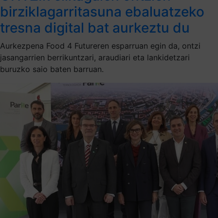
birziklagarritasuna ebaluatzeko
tresna digital bat aurkeztu du
Aurkezpena Food 4 Futureren esparruan egin da, ontzi
jasangarrien berrikuntzari, araudiari eta lankidetzari
buruzko saio baten barruan.