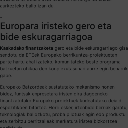
aurkezteko balio izan du.
-
Europara iristeko gero eta
bide eskuragarriagoa
Kaskadako finantzaketa
gero eta bide eskuragarriago gisa
sendotu da ETEek Europako berrikuntza-proiektuetan
parte hartu ahal izateko, komunitateko beste programa
batzuetan ohikoa den konplexutasunari aurre egin beharrik
gabe.
Europako Batzordeak sustatutako mekanismo honen
bidez, funtsak enpresetara iristen dira dagoeneko
finantzatutako Europako proiektuek kudeatutako deialdi
espezifikoen bitartez. Horri esker, irtenbide berriak garatu,
teknologiak baliozkotu, proba pilotuak egin edo produktu
eta zerbitzu berritzaileak merkatura iristea bizkortzea
posible da.