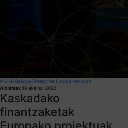
I+G+B
Basque Enterprise Europe Network
Albisteak
19 ekaina, 2026
Kaskadako
finantzaketak
Europako proiektuak