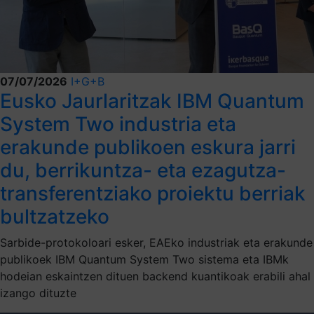
07/07/2026
I+G+B
Eusko Jaurlaritzak IBM Quantum
System Two industria eta
erakunde publikoen eskura jarri
du, berrikuntza- eta ezagutza-
transferentziako proiektu berriak
bultzatzeko
Sarbide-protokoloari esker, EAEko industriak eta erakunde
publikoek IBM Quantum System Two sistema eta IBMk
hodeian eskaintzen dituen backend kuantikoak erabili ahal
izango dituzte