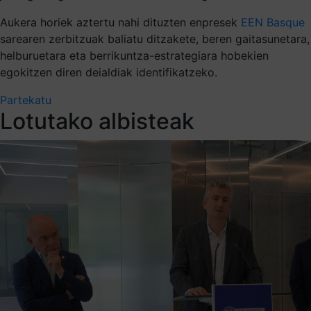
Aukera horiek aztertu nahi dituzten enpresek
EEN Basque
sarearen zerbitzuak baliatu ditzakete, beren gaitasunetara,
helburuetara eta berrikuntza-estrategiara hobekien
egokitzen diren deialdiak identifikatzeko.
Partekatu
Lotutako albisteak