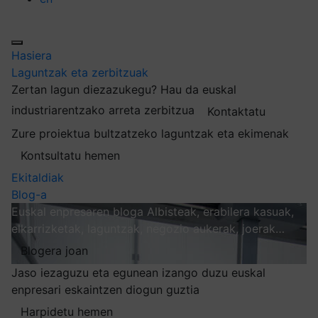
Hasiera
Laguntzak eta zerbitzuak
Zertan lagun diezazukegu?
Hau da euskal
industriarentzako arreta zerbitzua
Kontaktatu
Zure proiektua bultzatzeko laguntzak eta ekimenak
Kontsultatu hemen
Ekitaldiak
Blog-a
Euskal enpresaren bloga
Albisteak, erabilera kasuak,
elkarrizketak, laguntzak, negozio aukerak, joerak…
Blogera joan
Jaso iezaguzu eta egunean izango duzu euskal
enpresari eskaintzen diogun guztia
Harpidetu hemen