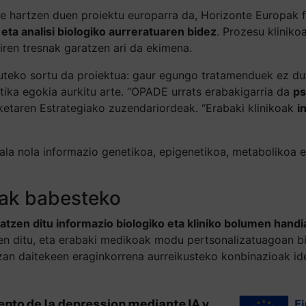
te hartzen duen proiektu europarra da, Horizonte Europak f
eta analisi biologiko aurreratuaren bidez
. Prozesu kliniko
ren tresnak garatzen ari da ekimena.
uteko sortu da proiektua: gaur egungo tratamenduek ez dut
tika egokia aurkitu arte. “OPADE urrats erabakigarria da
ps
ketaren Estrategiako zuzendariordeak. “Erabaki klinikoak
i
hala nola informazio genetikoa, epigenetikoa, metabolikoa 
koak babesteko
inatzen ditu informazio biologiko eta kliniko bolumen han
zen ditu, eta erabaki medikoak modu pertsonalizatuagoan b
zan daitekeen eraginkorrena aurreikusteko konbinazioak ide