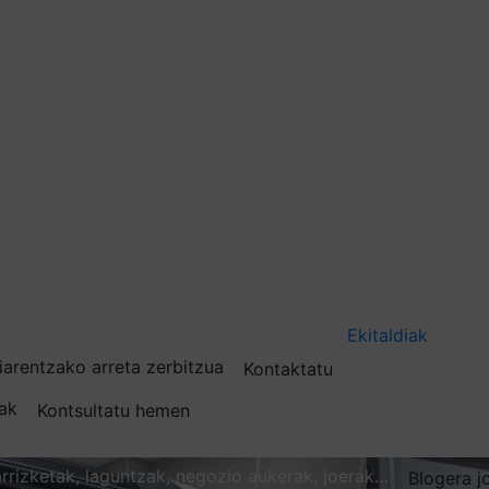
Ekitaldiak
iarentzako arreta zerbitzua
Kontaktatu
nak
Kontsultatu hemen
karrizketak, laguntzak, negozio aukerak, joerak…
Blogera j