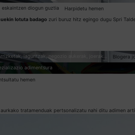
 eskaintzen diogun guztia
Harpidetu hemen
uekin lotuta badago
zuri buruz hitz egingo dugu Spri Tal
karrizketak, laguntzak, negozio aukerak, joerak…
Blogera j
ezializazio adimentsura
Arakatu
ntsultatu hemen
urkako tratamenduak pertsonalizatu nahi ditu adimen artif