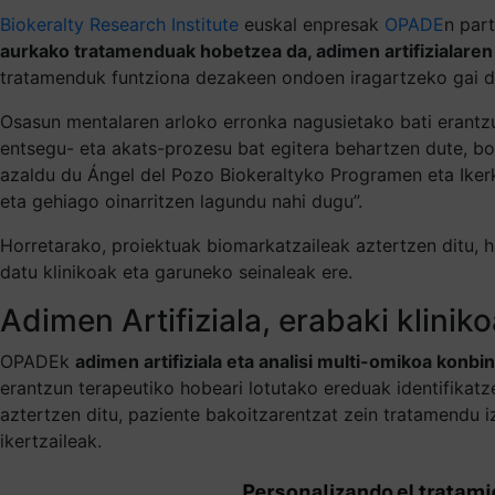
Biokeralty Research Institute
euskal enpresak
OPADE
n par
aurkako tratamenduak hobetzea da, adimen artifizialaren 
tratamenduk funtziona dezakeen ondoen iragartzeko gai di
Osasun mentalaren arloko erronka nagusietako bati erantz
entsegu- eta akats-prozesu bat egitera behartzen dute, bo
azaldu du Ángel del Pozo Biokeraltyko Programen eta Iker
eta gehiago oinarritzen lagundu nahi dugu”.
Horretarako, proiektuak biomarkatzaileak aztertzen ditu, 
datu klinikoak eta garuneko seinaleak ere.
Adimen Artifiziala, erabaki klini
OPADEk
adimen artifiziala eta analisi multi-omikoa konb
erantzun terapeutiko hobeari lotutako ereduak identifikat
aztertzen ditu, paziente bakoitzarentzat zein tratamendu i
ikertzaileak.