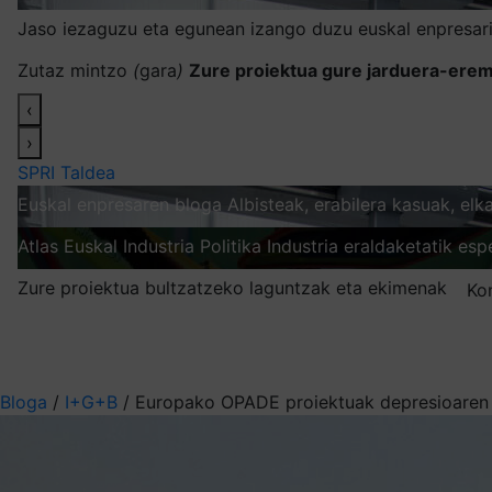
Jaso iezaguzu eta egunean izango duzu euskal enpresari
Zutaz mintzo
(
gara
)
Zure proiektua gure jarduera-erem
‹
›
SPRI Taldea
Euskal enpresaren bloga
Albisteak, erabilera kasuak, el
Atlas
Euskal Industria Politika
Industria eraldaketatik esp
Zure proiektua bultzatzeko laguntzak eta ekimenak
Ko
Nire harpidetzak
Aukeratu jaso nahi duzun informazioa
Bloga
/
I+G+B
/
Europako OPADE proiektuak depresioaren a