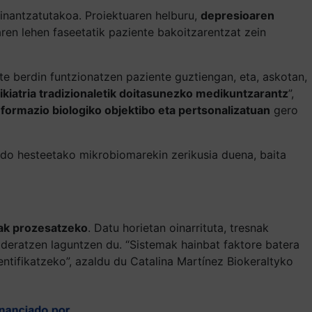
inantzatutakoa. Proiektuaren helburu,
depresioaren
aren lehen faseetatik paziente bakoitzarentzat zein
e berdin funtzionatzen paziente guztiengan, eta, askotan,
ikiatria tradizionaletik doitasunezko medikuntzarantz
”,
nformazio biologiko objektibo eta pertsonalizatuan
gero
edo hesteetako mikrobiomarekin zerikusia duena, baita
diak prozesatzeko
. Datu horietan oinarrituta, tresnak
ideratzen laguntzen du. “Sistemak hainbat faktore batera
ntifikatzeko”, azaldu du Catalina Martínez Biokeraltyko