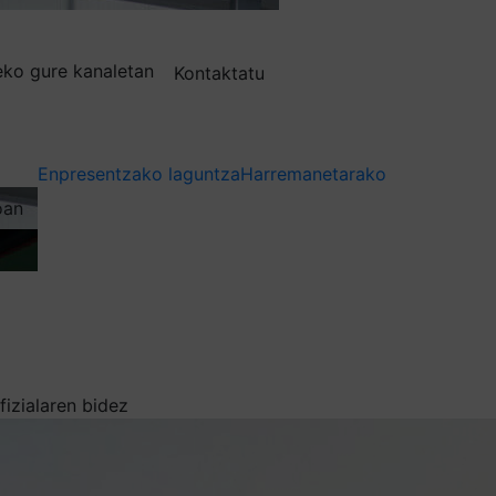
deko gure kanaletan
Kontaktatu
Enpresentzako laguntza
Harremanetarako
oan
izialaren bidez