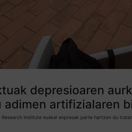
tuak depresioaren aur
u adimen artifizialaren 
y Research Institute euskal enpresak parte hartzen du tra