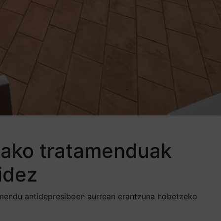
kako tratamenduak
bidez
tamendu antidepresiboen aurrean erantzuna hobetzeko