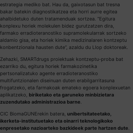
estrategia mediko bat. Hau da, gaixotasun bat tresna
bakar batekin diagnostikatzea eta horri aurre egitea
ahalbidetuko duten tratamenduak sortzea. “Egitura
konplexu horiek molekulen bidez gurutzatzen dira,
farmako erradioteranostiko supramolekularrak sortzeko
aldamio gisa, eta horiek kimika medizinalaren kontzeptu
konbentzionala hausten dute”, azaldu du Llop doktoreak.
Zehazki, SMARTdrugs proiektuak kontzeptu-proba bat
ezarriko du, egitura horiek farmakozinetika
pertsonalizatuko agente erradioteranostiko
multifuntzionalen diseinuan duten erabilgarritasuna
frogatzeko, eta farmakoak emateko egoera konplexuetan
aplikatzeko,
biriketako eta garuneko minbizietara
zuzendutako administrazioa barne
.
CIC BiomaGUNErekin batera,
unibertsitateetako,
ikerketa-institutuetako eta oinarri teknologikoko
enpresetako nazioarteko bazkideek parte hartzen dute
.