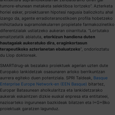
tumore-ehunean metaketa selektiboa lortzeko”. Azterketa
horiei esker, proiektuaren hipotesi nagusia baliozkotu ahal
izango da, agente erradioteranostikoen profila hobetzeko
mihiztadura supramolekularren propietate farmakozinetiko
diferentzialak ustiatzeko aukeran oinarrituta. “Lortutako
emaitzetatik abiatuta,
etorkizun handiena duten
hautagaiak aukeratuko dira, eraginkortasun
terapeutikoko azterlanetan ebaluatzeko
“, ondorioztatu
du Llop doktoreak.
SMARTdrug-ak bezalako proiektuek agerian uzten dute
Europako lankidetzak osasunaren arloko berrikuntzan
aurrera egiteko duen potentziala. SPRI Taldeak,
Basque
Enterprise Europe Network-en (EEN Basque)
bitartez,
Europar Batasunean aholkularitza eta lankidetzarako
aukerak eskaintzen dizkie euskal enpresa eta entitateei,
nazioarteko ingurunean bazkideak bilatzen eta I+G+Bko
proiektuak garatzen lagunduz.