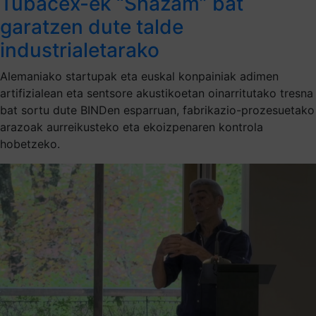
Tubacex-ek “Shazam” bat
garatzen dute talde
industrialetarako
Alemaniako startupak eta euskal konpainiak adimen
artifizialean eta sentsore akustikoetan oinarritutako tresna
bat sortu dute BINDen esparruan, fabrikazio-prozesuetako
arazoak aurreikusteko eta ekoizpenaren kontrola
hobetzeko.