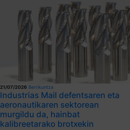
21/07/2026
Berrikuntza
Industrias Mail defentsaren eta
aeronautikaren sektorean
murgildu da, hainbat
kalibreetarako brotxekin