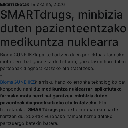
Elkarrizketak
19 ekaina, 2026
SMARTdrugs, minbizia
duten pazienteentzako
medikuntza nuklearra
BiomaGUNE IKZk parte hartzen duen proiektuak farmako
mota berri bat garatzea du helburu, gaixotasun hori duten
pertsonak diagnostikatzeko eta tratatzeko.
-
BiomaGUNE IKZ
k arrisku handiko erronka teknologiko bat
konpondu nahi du:
medikuntza nuklearrari aplikatutako
farmako mota berri bat garatzea, minbizia duten
pazienteak diagnostikatzeko eta tratatzeko
. Eta,
horretarako,
SMARTdrugs
proiektu europarrean parte
hartzen du, 2024tik Europako hainbat herrialdetako
partzuergo batekin batera.