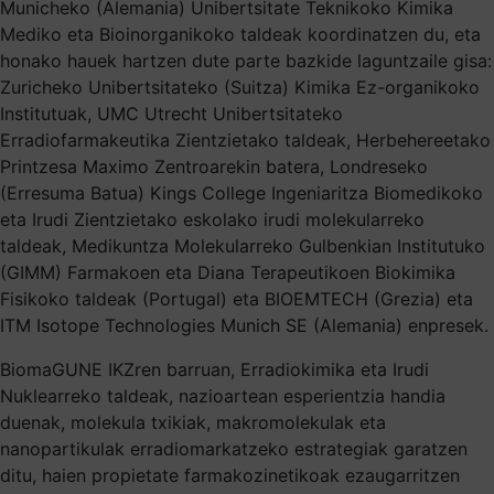
Municheko (Alemania) Unibertsitate Teknikoko Kimika
Mediko eta Bioinorganikoko taldeak koordinatzen du, eta
honako hauek hartzen dute parte bazkide laguntzaile gisa:
Zuricheko Unibertsitateko (Suitza) Kimika Ez-organikoko
Institutuak, UMC Utrecht Unibertsitateko
Erradiofarmakeutika Zientzietako taldeak, Herbehereetako
Printzesa Maximo Zentroarekin batera, Londreseko
(Erresuma Batua) Kings College Ingeniaritza Biomedikoko
eta Irudi Zientzietako eskolako irudi molekularreko
taldeak, Medikuntza Molekularreko Gulbenkian Institutuko
(GIMM) Farmakoen eta Diana Terapeutikoen Biokimika
Fisikoko taldeak (Portugal) eta BIOEMTECH (Grezia) eta
ITM Isotope Technologies Munich SE (Alemania) enpresek.
BiomaGUNE IKZren barruan, Erradiokimika eta Irudi
Nuklearreko taldeak, nazioartean esperientzia handia
duenak, molekula txikiak, makromolekulak eta
nanopartikulak erradiomarkatzeko estrategiak garatzen
ditu, haien propietate farmakozinetikoak ezaugarritzen