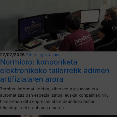
27/07/2026
Zibersegurtasuna
Normicro: konponketa
elektronikoko tailerretik adimen
artifizialaren arora
Zerbitzu informatikoetan, zibersegurtasunean eta
automatizazioan espezializatua, euskal konpainiak hiru
hamarkada ditu enpresen eta erakundeen behar
teknologikoei erantzuna ematen.