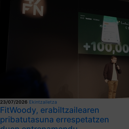
23/07/2026
Ekintzailetza
FitWoody, erabiltzailearen
pribatutasuna errespetatzen
duen entrenamendu