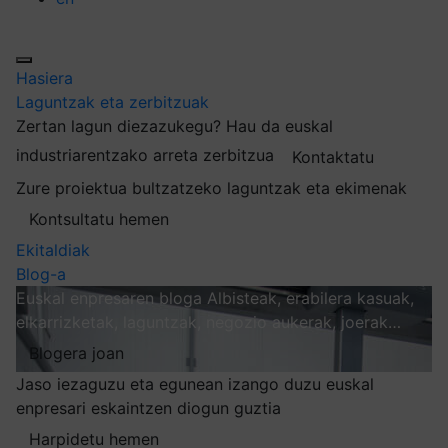
Hasiera
Laguntzak eta zerbitzuak
Zertan lagun diezazukegu?
Hau da euskal
industriarentzako arreta zerbitzua
Kontaktatu
Zure proiektua bultzatzeko laguntzak eta ekimenak
Kontsultatu hemen
Ekitaldiak
Blog-a
Euskal enpresaren bloga
Albisteak, erabilera kasuak,
elkarrizketak, laguntzak, negozio aukerak, joerak…
Blogera joan
Jaso iezaguzu eta egunean izango duzu euskal
enpresari eskaintzen diogun guztia
Harpidetu hemen