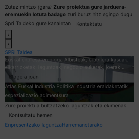
Zutaz mintzo
(
gara
)
Zure proiektua gure jarduera-
eremuekin lotuta badago
zuri buruz hitz egingo dugu
Spri Taldeko gure kanaletan
Kontaktatu
‹
›
SPRI Taldea
Euskal enpresaren bloga
Albisteak, erabilera kasuak,
elkarrizketak, laguntzak, negozio aukerak, joerak…
Blogera joan
Atlas
Euskal Industria Politika
Industria eraldaketatik
espezializazio adimentsura
Arakatu
Zure proiektua bultzatzeko laguntzak eta ekimenak
Kontsultatu hemen
Enpresentzako laguntza
Harremanetarako
Nire harpidetzak