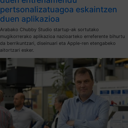
pertsonalizatuagoa eskaintzen
duen aplikazioa
Arabako Chubby Studio startup-ak sortutako
mugikorrerako aplikazioa nazioarteko erreferente bihurtu
da berrikuntzari, diseinuari eta Apple-ren etengabeko
aitortzari esker.