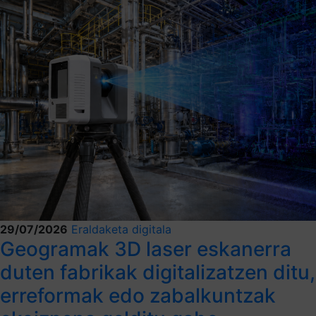
29/07/2026
Eraldaketa digitala
Geogramak 3D laser eskanerra
duten fabrikak digitalizatzen ditu,
erreformak edo zabalkuntzak