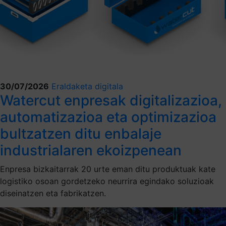
30/07/2026
Eraldaketa digitala
Watercut enpresak digitalizazioa,
automatizazioa eta optimizazioa
bultzatzen ditu enbalaje
industrialaren ekoizpenean
Enpresa bizkaitarrak 20 urte eman ditu produktuak kate
logistiko osoan gordetzeko neurrira egindako soluzioak
diseinatzen eta fabrikatzen.