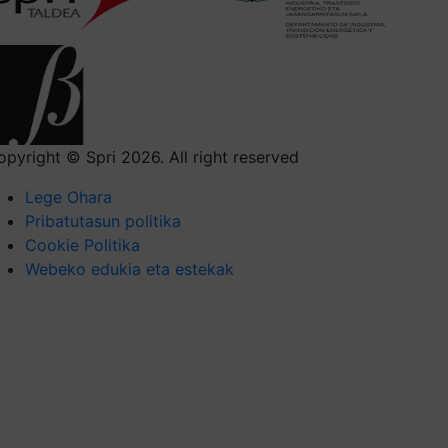
opyright © Spri 2026. All right reserved
Lege Ohara
Pribatutasun politika
Cookie Politika
Webeko edukia eta estekak