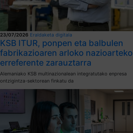
23/07/2026
Eraldaketa digitala
KSB ITUR, ponpen eta balbulen
fabrikazioaren arloko nazioarteko
erreferente zarauztarra
Alemaniako KSB multinazionalean integratutako enpresa
ontzigintza-sektorean finkatu da