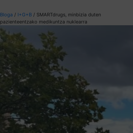
Aukeratu jaso nahi duzun informazioa
Bloga
/
I+G+B
/
SMARTdrugs, minbizia duten
pazienteentzako medikuntza nuklearra