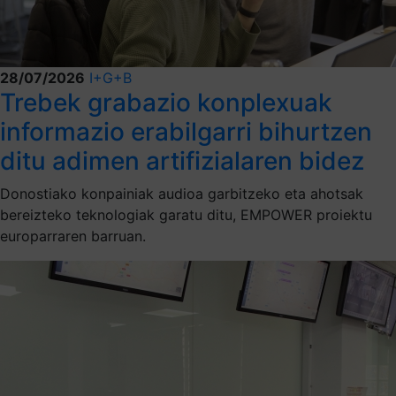
28/07/2026
I+G+B
Trebek grabazio konplexuak
informazio erabilgarri bihurtzen
ditu adimen artifizialaren bidez
Donostiako konpainiak audioa garbitzeko eta ahotsak
bereizteko teknologiak garatu ditu, EMPOWER proiektu
europarraren barruan.