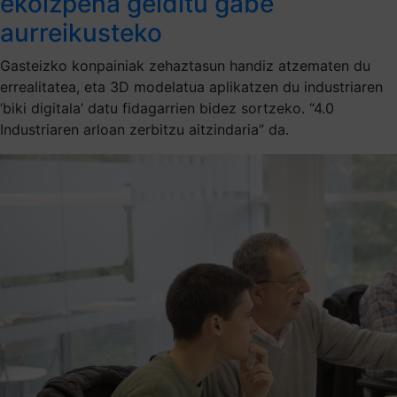
ekoizpena gelditu gabe
aurreikusteko
Gasteizko konpainiak zehaztasun handiz atzematen du
errealitatea, eta 3D modelatua aplikatzen du industriaren
‘biki digitala’ datu fidagarrien bidez sortzeko. “4.0
Industriaren arloan zerbitzu aitzindaria” da.