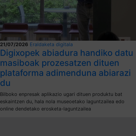
21/07/2026
Eraldaketa digitala
Digixopek abiadura handiko datu
masiboak prozesatzen dituen
plataforma adimenduna abiarazi
du
Bilboko enpresak aplikazio ugari dituen produktu bat
eskaintzen du, hala nola museoetako laguntzailea edo
online dendetako erosketa-laguntzailea