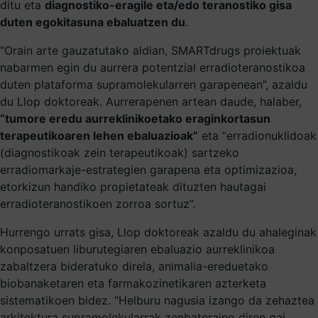
ditu eta
diagnostiko-eragile eta/edo teranostiko gisa
duten egokitasuna ebaluatzen du
.
“Orain arte gauzatutako aldian, SMARTdrugs proiektuak
nabarmen egin du aurrera potentzial erradioteranostikoa
duten plataforma supramolekularren garapenean”, azaldu
du Llop doktoreak. Aurrerapenen artean daude, halaber,
“tumore eredu aurreklinikoetako eraginkortasun
terapeutikoaren lehen ebaluazioak”
eta “erradionuklidoak
(diagnostikoak zein terapeutikoak) sartzeko
erradiomarkaje-estrategien garapena eta optimizazioa,
etorkizun handiko propietateak dituzten hautagai
erradioteranostikoen zorroa sortuz”.
Hurrengo urrats gisa, Llop doktoreak azaldu du ahaleginak
konposatuen liburutegiaren ebaluazio aurreklinikoa
zabaltzera bideratuko direla, animalia-ereduetako
biobanaketaren eta farmakozinetikaren azterketa
sistematikoen bidez. “Helburu nagusia izango da zehaztea
arkitektura supramolekularrak zenbateraino diren gai