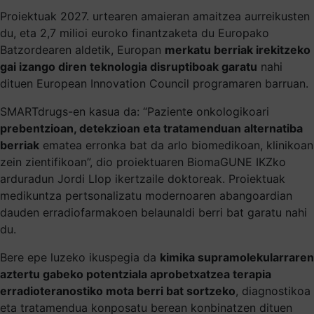
Proiektuak 2027. urtearen amaieran amaitzea aurreikusten
du, eta 2,7 milioi euroko finantzaketa du Europako
Batzordearen aldetik, Europan
merkatu berriak irekitzeko
gai izango diren teknologia disruptiboak garatu
nahi
dituen European Innovation Council programaren barruan.
SMARTdrugs-en kasua da: “Paziente onkologikoari
prebentzioan, detekzioan eta tratamenduan alternatiba
berriak
ematea erronka bat da arlo biomedikoan, klinikoan
zein zientifikoan”, dio proiektuaren BiomaGUNE IKZko
arduradun Jordi Llop ikertzaile doktoreak. Proiektuak
medikuntza pertsonalizatu modernoaren abangoardian
dauden erradiofarmakoen belaunaldi berri bat garatu nahi
du.
Bere epe luzeko ikuspegia da
kimika supramolekularraren
aztertu gabeko potentziala aprobetxatzea terapia
erradioteranostiko mota berri bat sortzeko
, diagnostikoa
eta tratamendua konposatu berean konbinatzen dituen