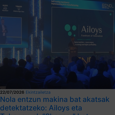
22/07/2026
Ekintzailetza
Nola entzun makina bat akatsak
detektatzeko: Ailoys eta