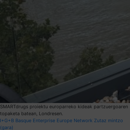
SMARTdrugs proiektu europarreko kideak partzuergoaren
topaketa batean, Londresen.
I+G+B
Basque Enterprise Europe Network
Zutaz mintzo
(gara)