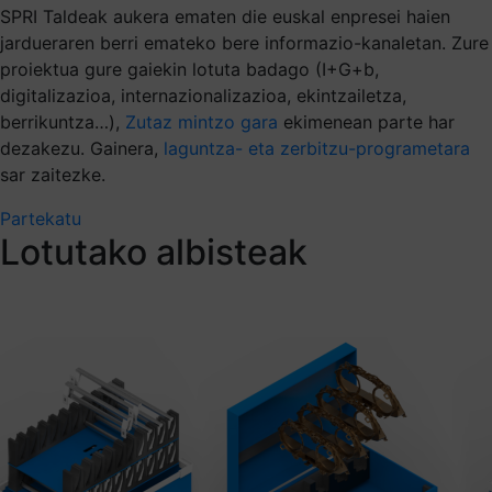
SPRI Taldeak aukera ematen die euskal enpresei haien
jardueraren berri emateko bere informazio-kanaletan. Zure
proiektua gure gaiekin lotuta badago (I+G+b,
digitalizazioa, internazionalizazioa, ekintzailetza,
berrikuntza…),
Zutaz mintzo gara
ekimenean parte har
dezakezu. Gainera,
laguntza- eta zerbitzu-programetara
sar zaitezke.
Partekatu
Lotutako albisteak