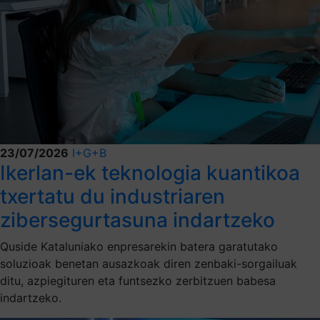
23/07/2026
I+G+B
Ikerlan-ek teknologia kuantikoa
txertatu du industriaren
zibersegurtasuna indartzeko
Quside Kataluniako enpresarekin batera garatutako
soluzioak benetan ausazkoak diren zenbaki-sorgailuak
ditu, azpiegituren eta funtsezko zerbitzuen babesa
indartzeko.