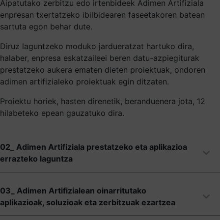
Aipatutako zerbitzu edo irtenbideek Adimen Artifiziala
enpresan txertatzeko ibilbidearen faseetakoren batean
sartuta egon behar dute.
Diruz laguntzeko moduko jardueratzat hartuko dira,
halaber, enpresa eskatzaileei beren datu-azpiegiturak
prestatzeko aukera ematen dieten proiektuak, ondoren
adimen artifizialeko proiektuak egin ditzaten.
Proiektu horiek, hasten direnetik, beranduenera jota, 12
hilabeteko epean gauzatuko dira.
02_ Adimen Artifiziala prestatzeko eta aplikazioa
errazteko laguntza
03_ Adimen Artifizialean oinarritutako
aplikazioak, soluzioak eta zerbitzuak ezartzea