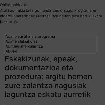
Ohiko galderak
Atal hau irakurtzea gomendatzen dizugu. Programaren
alderdi operatiboak ulertzen lagunduko dizu berrikusketa
bizkorrak.
Eskakizunak, epeak,
dokumentazioa eta
prozedura: argitu hemen
zure zalantza nagusiak
laguntza eskatu aurretik