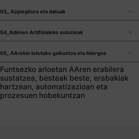
03_ Azpiegitura eta datuak
04_Adimen Artifizialeko soluzioak
05_ AArekin lotutako gaikuntza eta lidergoa
Funtsezko arloetan AAren erabilera
sustatzea, besteak beste, erabakiak
hartzean, automatizazioan eta
prozesuen hobekuntzan