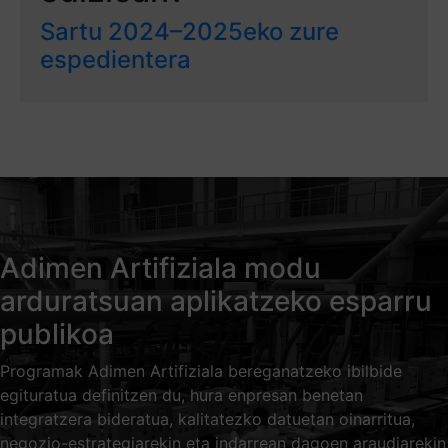
Sartu 2024–2025eko zure
espedientera
Adimen Artifiziala modu
arduratsuan aplikatzeko esparru
publikoa
Programak Adimen Artifiziala bereganatzeko ibilbide
egituratua definitzen du, hura enpresan benetan
integratzera bideratua, kalitatezko datuetan oinarritua,
negozio-estrategiarekin eta indarrean dagoen araudiarekin