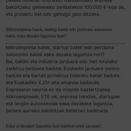
bakoitzeko gehieneko zenbatekoa 100.000 €-koa da,
eta proiektu bat edo gehiago jaso ditzake.
Mikroenpresa batek, startup batek edo pertsona autonomo
batek eska dezake laguntza hori?
Mikroenpresa batek, startup batek edo pertsona
autonomo batek eska dezake laguntza hori?
Bai, baldin eta industria-jarduera edo hari lotutako
zerbitzu-jarduera badute, Euskadin jarduera-zentro
badute eta bertan proiektua bideratu behar badute,
eta Euskadiko EJZn alta emanda badaude.
Enpresaren neurria ez da irizpide baztertzailea:
mikroenpresek, ETE-ek, enpresa handiek, startupek
eta langile autonomoek eska dezakete laguntza,
betiere aurreko baldintzak betetzen badituzte.
Eska al dezaket laguntza hori hainbat urtez jarraian?