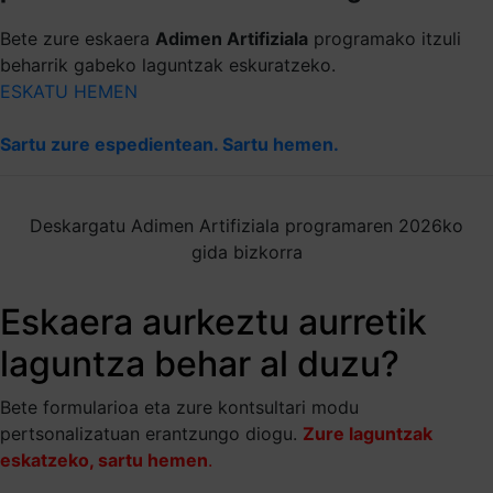
Bete zure eskaera
Adimen Artifiziala
programako itzuli
beharrik gabeko laguntzak eskuratzeko.
ESKATU HEMEN
Sartu zure espedientean. Sartu hemen.
Deskargatu Adimen Artifiziala programaren 2026ko
gida bizkorra
Eskaera aurkeztu aurretik
laguntza behar al duzu?
Bete formularioa eta zure kontsultari modu
pertsonalizatuan erantzungo diogu.
Zure laguntzak
eskatzeko, sartu hemen
.