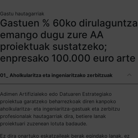
Gastu hautagarriak
Gastuen % 60ko dirulaguntza
emango dugu zure AA
proiektuak sustatzeko;
enpresako 100.000 euro arte
01_ Aholkularitza eta ingeniaritzako zerbitzuak
Adimen Artifizialeko edo Datuaren Estrategiako
proiektua garatzeko beharrezkoak diren kanpoko
aholkularitza- eta ingeniaritza-gastuak eta zerbitzu
profesionalak hautagarriak dira, betiere lanak
proiektuari zuzenean lotuta badaude.
Ez dira onartuko eskatzaileak berak egindako lanak, ez