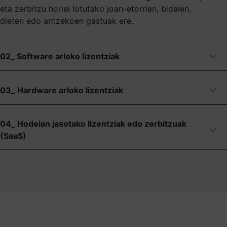
eta zerbitzu horiei lotutako joan-etorrien, bidaien,
dieten edo antzekoen gastuak ere.
02_ Software arloko lizentziak
03_ Hardware arloko lizentziak
04_ Hodeian jasotako lizentziak edo zerbitzuak
(SaaS)