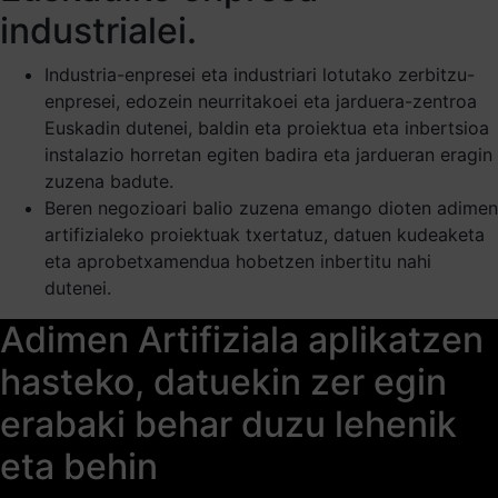
industrialei.
Industria-enpresei eta industriari lotutako zerbitzu-
enpresei, edozein neurritakoei eta jarduera-zentroa
Euskadin dutenei, baldin eta proiektua eta inbertsioa
instalazio horretan egiten badira eta jardueran eragin
zuzena badute.
Beren negozioari balio zuzena emango dioten adimen
artifizialeko proiektuak txertatuz, datuen kudeaketa
eta aprobetxamendua hobetzen inbertitu nahi
dutenei.
Adimen Artifiziala aplikatzen
hasteko, datuekin zer egin
erabaki behar duzu lehenik
eta behin