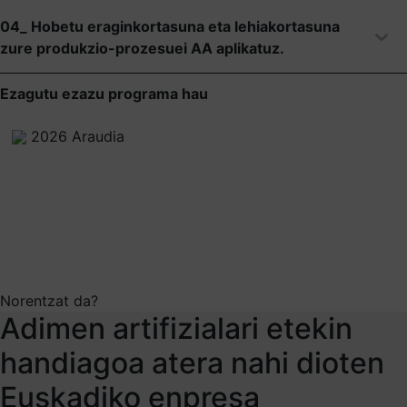
04_ Hobetu eraginkortasuna eta lehiakortasuna
zure produkzio-prozesuei AA aplikatuz.
Ezagutu ezazu programa hau
2026 Araudia
Norentzat da?
Adimen artifizialari etekin
handiagoa atera nahi dioten
Euskadiko enpresa