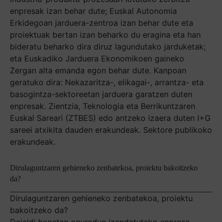
enpresak izan behar dute; Euskal Autonomia
Erkidegoan jarduera-zentroa izan behar dute eta
proiektuak bertan izan beharko du eragina eta han
bideratu beharko dira diruz lagundutako jarduketak;
eta Euskadiko Jarduera Ekonomikoen gaineko
Zergan alta emanda egon behar dute. Kanpoan
geratuko dira: Nekazaritza-, elikagai-, arrantza- eta
basogintza-sektoreetan jarduera garatzen duten
enpresak. Zientzia, Teknologia eta Berrikuntzaren
Euskal Sareari (ZTBES) edo antzeko izaera duten I+G
sareei atxikita dauden erakundeak. Sektore publikoko
erakundeak.
Dirulaguntzaren gehieneko zenbatekoa, proiektu bakoitzeko
da?
Dirulaguntzaren gehieneko zenbatekoa, proiektu
bakoitzeko da?
Deialdi honetan onuradun izendatutako enpresa