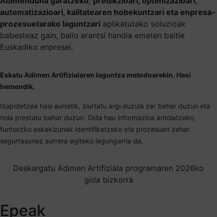
Adimenduna garatzeko
,
predikzioari, optimizazioari,
automatizazioari, kalitatearen hobekuntzari eta enpresa-
prozesuetarako laguntzari
aplikatutako soluzioak
babesteaz gain, balio erantsi handia ematen baitie
Euskadiko enpresei.
Eskatu Adimen Artifizialaren laguntza metodoarekin. Hasi
hemendik.
Izapidetzea hasi aurretik, ziurtatu argi duzula zer behar duzun eta
nola prestatu behar duzun. Gida hau informazioa antolatzeko,
funtsezko eskakizunak identifikatzeko eta prozesuan zehar
segurtasunez aurrera egiteko lagungarria da.
Deskargatu Adimen Artifiziala programaren 2026ko
gida bizkorra
Epeak