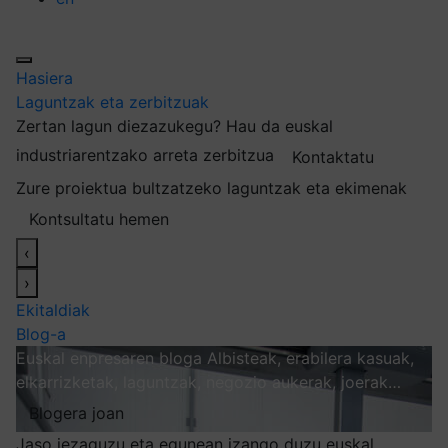
Hasiera
Laguntzak eta zerbitzuak
Zertan lagun diezazukegu?
Hau da euskal
industriarentzako arreta zerbitzua
Kontaktatu
Zure proiektua bultzatzeko laguntzak eta ekimenak
Kontsultatu hemen
‹
›
Ekitaldiak
Blog-a
Euskal enpresaren bloga
Albisteak, erabilera kasuak,
elkarrizketak, laguntzak, negozio aukerak, joerak…
Blogera joan
Jaso iezaguzu eta egunean izango duzu euskal