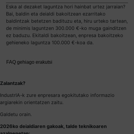
Eska al dezaket laguntza hori hainbat urtez jarraian?
Bai, baldin eta deialdi bakoitzean ezarritako
baldintzak betetzen badituzu eta, hiru urteko tartean,
de minimis laguntzen 300.000 €-ko muga gainditzen
ez baduzu. Ekitaldi bakoitzean, enpresa bakoitzeko
gehieneko laguntza 100.000 €-koa da.
FAQ gehiago erakutsi
Zalantzak?
IndustrIA-k zure enpresara egokitutako informazio
argiarekin orientatzen zaitu.
Galdetu orain.
2026ko deialdiaren gakoak, talde teknikoaren
azalpenetan: