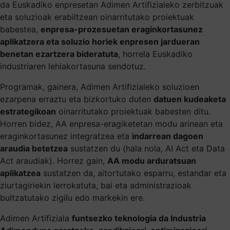
da Euskadiko enpresetan Adimen Artifizialeko zerbitzuak
eta soluzioak erabiltzean oinarritutako proiektuak
babestea,
enpresa-prozesuetan eraginkortasunez
aplikatzera eta soluzio horiek enpresen jardueran
benetan ezartzera bideratuta
, horrela Euskadiko
industriaren lehiakortasuna sendotuz.
Programak, gainera, Adimen Artifizialeko soluzioen
ezarpena erraztu eta bizkortuko duten
datuen kudeaketa
estrategikoan
oinarritutako proiektuak babesten ditu.
Horren bidez, AA enpresa-eragiketetan modu arinean eta
eraginkortasunez integratzea eta
indarrean dagoen
araudia betetzea
sustatzen du (hala nola, AI Act eta Data
Act araudiak). Horrez gain,
AA modu arduratsuan
aplikatzea
sustatzen da, aitortutako esparru, estandar eta
ziurtagiriekin lerrokatuta, bai eta administrazioak
bultzatutako zigilu edo markekin ere.
Adimen Artifiziala
funtsezko teknologia da Industria