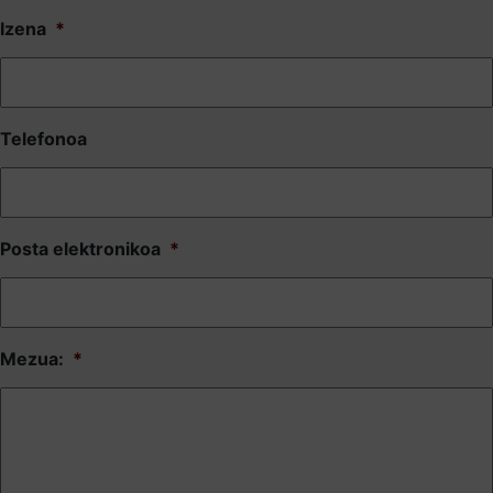
Izena
*
Telefonoa
Posta elektronikoa
*
Mezua:
*