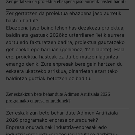
Zer gertatzen da proiektua ebazpena jaso aurretik hasten badut?
Zer gertatzen da proiektua ebazpena jaso aurretik
hasten badut?
Ebazpena jaso baino lehen has dezakezu proiektua,
baldin eta gastuak 2026ko urtarrilaren 1etik aurrera
sortu edo fakturatzen badira, proiektua gauzatzeko
gehieneko epe barruan (gehienez, 12 hilabete). Hala
ere, proiektua hasteak ez du bermatzen laguntza
emango denik. Zure enpresak bere gain hartzen du
eskaera ukatzeko arriskua, oinarrietan ezarritako
baldintza guztiak betetzen ez baditu.
Zer eskakizun bete behar dute Adimen Artifiziala 2026
programako enpresa onuradunek?
Zer eskakizun bete behar dute Adimen Artifiziala
2026 programako enpresa onuradunek?
Enpresa onuradunek industria-enpresak edo
industria-produktu-prozesuari lotutako zerbitzu-