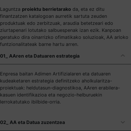
Laguntza
proiektu berrietarako
da, eta ez ditu
finantzatzen katalogoan aurretik sartuta zeuden
produktuak edo zerbitzuak, araudia betetzeari edo
ziurtapenari lotutako salbuespenak izan ezik. Kanpoan
geratuko dira oinarrizko ofimatikako soluzioak, AA arloko
funtzionalitateak barne hartu arren.
01_ AAren eta Datuaren estrategia
Enpresa baitan Adimen Artifizialaren eta datuaren
kudeaketaren estrategia definitzeko aholkularitza-
proiektuak: heldutasun-diagnostikoa, AAren erabilera-
kasuen identifikazioa eta negozio-helburuekin
lerrokatutako ibilbide-orria.
02_ AA eta Datua zuzentzea