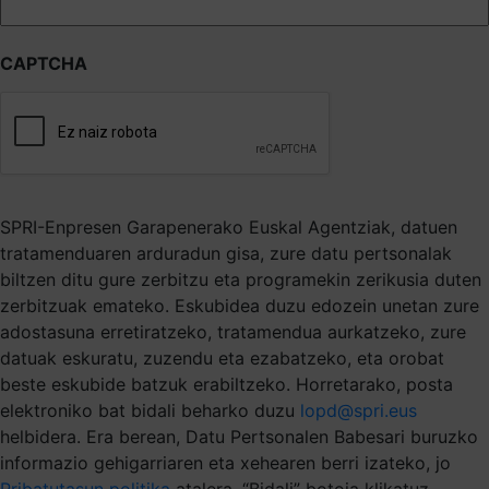
CAPTCHA
SPRI-Enpresen Garapenerako Euskal Agentziak, datuen
tratamenduaren arduradun gisa, zure datu pertsonalak
biltzen ditu gure zerbitzu eta programekin zerikusia duten
zerbitzuak emateko. Eskubidea duzu edozein unetan zure
adostasuna erretiratzeko, tratamendua aurkatzeko, zure
datuak eskuratu, zuzendu eta ezabatzeko, eta orobat
beste eskubide batzuk erabiltzeko. Horretarako, posta
elektroniko bat bidali beharko duzu
lopd@spri.eus
helbidera. Era berean, Datu Pertsonalen Babesari buruzko
informazio gehigarriaren eta xehearen berri izateko, jo
Pribatutasun politika
atalera. “Bidali” botoia klikatuz