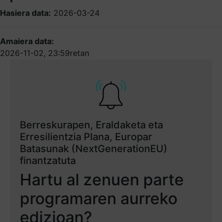
Hasiera data:
2026-03-24
Amaiera data:
2026-11-02, 23:59retan
Berreskurapen, Eraldaketa eta
Erresilientzia Plana, Europar
Batasunak (NextGenerationEU)
finantzatuta
Hartu al zenuen parte
programaren aurreko
edizioan?