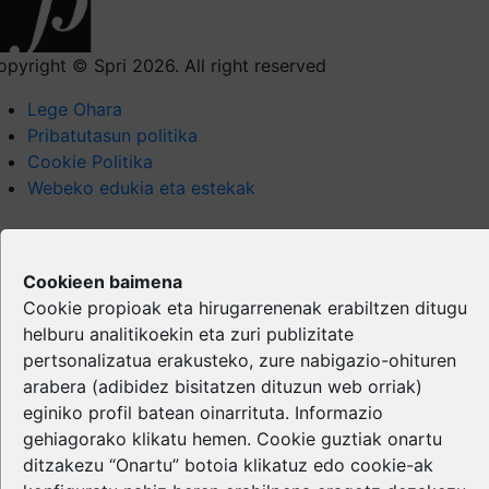
opyright © Spri 2026. All right reserved
Lege Ohara
Pribatutasun politika
Cookie Politika
Webeko edukia eta estekak
Cookieen baimena
Cookie propioak eta hirugarrenenak erabiltzen ditugu
helburu analitikoekin eta zuri publizitate
pertsonalizatua erakusteko, zure nabigazio-ohituren
arabera (adibidez bisitatzen dituzun web orriak)
eginiko profil batean oinarrituta. Informazio
gehiagorako klikatu
hemen
. Cookie guztiak onartu
ditzakezu “Onartu” botoia klikatuz edo cookie-ak