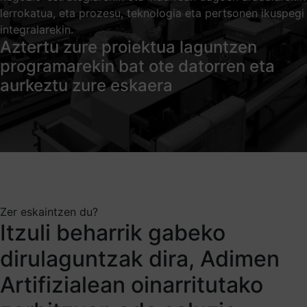
lerrokatua, eta prozesu, teknologia eta pertsonen ikuspegi
integralarekin.
Aztertu zure proiektua laguntzen
programarekin bat ote datorren eta
aurkeztu zure eskaera
Zer eskaintzen du?
Itzuli beharrik gabeko
dirulaguntzak dira, Adimen
Artifizialean oinarritutako