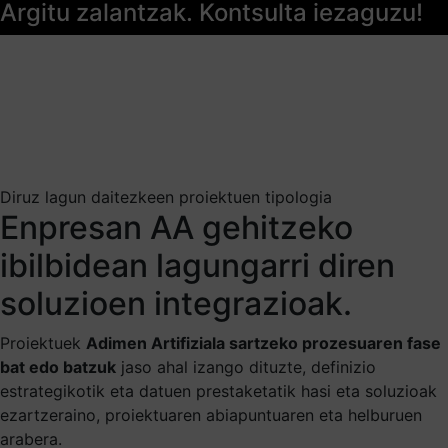
Argitu zalantzak. Kontsulta iezaguzu!
Diruz lagun daitezkeen proiektuen tipologia
Enpresan AA gehitzeko
ibilbidean lagungarri diren
soluzioen integrazioak.
Proiektuek
Adimen Artifiziala sartzeko prozesuaren fase
bat edo batzuk
jaso ahal izango dituzte, definizio
estrategikotik eta datuen prestaketatik hasi eta soluzioak
ezartzeraino, proiektuaren abiapuntuaren eta helburuen
arabera.