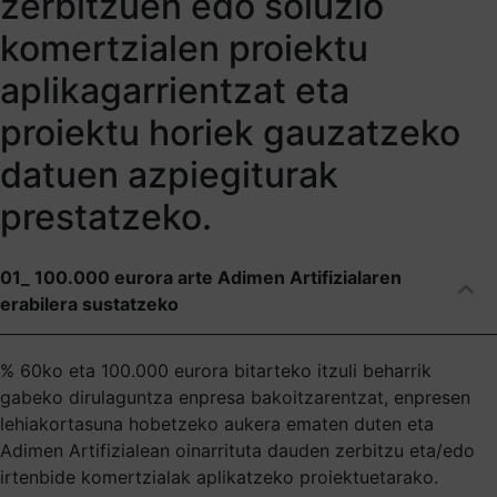
zerbitzuen edo soluzio
komertzialen proiektu
aplikagarrientzat eta
proiektu horiek gauzatzeko
datuen azpiegiturak
prestatzeko.
01_ 100.000 eurora arte Adimen Artifizialaren
erabilera sustatzeko
% 60ko eta 100.000 eurora bitarteko itzuli beharrik
gabeko dirulaguntza enpresa bakoitzarentzat, enpresen
lehiakortasuna hobetzeko aukera ematen duten eta
Adimen Artifizialean oinarrituta dauden zerbitzu eta/edo
irtenbide komertzialak aplikatzeko proiektuetarako.