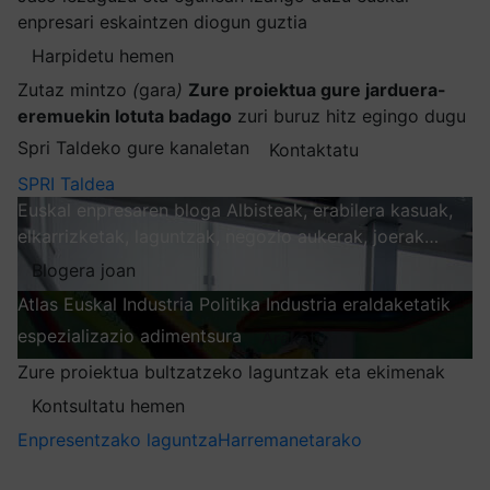
enpresari eskaintzen diogun guztia
Harpidetu hemen
Zutaz mintzo
(
gara
)
Zure proiektua gure jarduera-
eremuekin lotuta badago
zuri buruz hitz egingo dugu
Spri Taldeko gure kanaletan
Kontaktatu
SPRI Taldea
Euskal enpresaren bloga
Albisteak, erabilera kasuak,
elkarrizketak, laguntzak, negozio aukerak, joerak…
Blogera joan
Atlas
Euskal Industria Politika
Industria eraldaketatik
espezializazio adimentsura
Arakatu
Zure proiektua bultzatzeko laguntzak eta ekimenak
Kontsultatu hemen
Enpresentzako laguntza
Harremanetarako
Nire harpidetzak