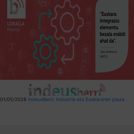
01/05/2026
IndeusBerri: Industria eta Euskararen plaza