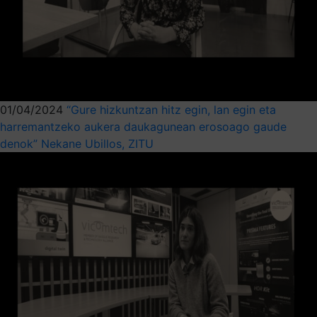
01/04/2024
“Gure hizkuntzan hitz egin, lan egin eta
harremantzeko aukera daukagunean erosoago gaude
denok” Nekane Ubillos, ZITU