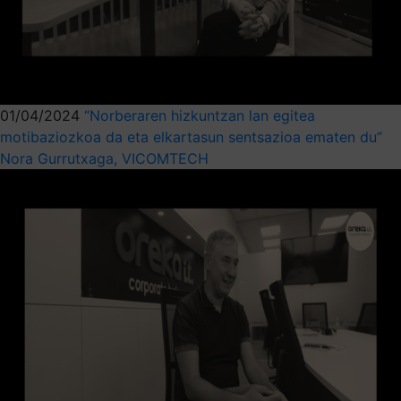
01/04/2024
“Norberaren hizkuntzan lan egitea
motibaziozkoa da eta elkartasun sentsazioa ematen du”
Nora Gurrutxaga, VICOMTECH