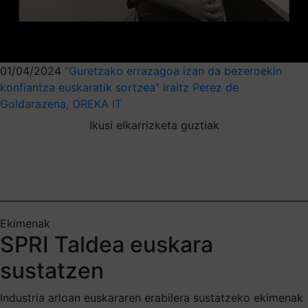
01/04/2024
“Guretzako errazagoa izan da bezeroekin
konfiantza euskaratik sortzea” Iraitz Perez de
Goldarazena, OREKA IT
Ikusi elkarrizketa guztiak
Ekimenak
SPRI Taldea euskara
sustatzen
Industria arloan euskararen erabilera sustatzeko ekimenak