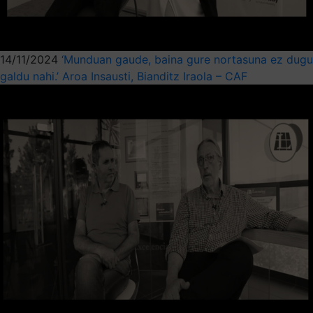
14/11/2024
‘Munduan gaude, baina gure nortasuna ez dugu
galdu nahi.’ Aroa Insausti, Bianditz Iraola – CAF