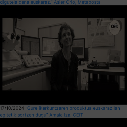
digutela dena euskaraz.” Asier Orio, Metaposta
17/10/2024
“Gure ikerkuntzaren produktua euskaraz lan
egitetik sortzen dugu” Amaia Iza, CEIT