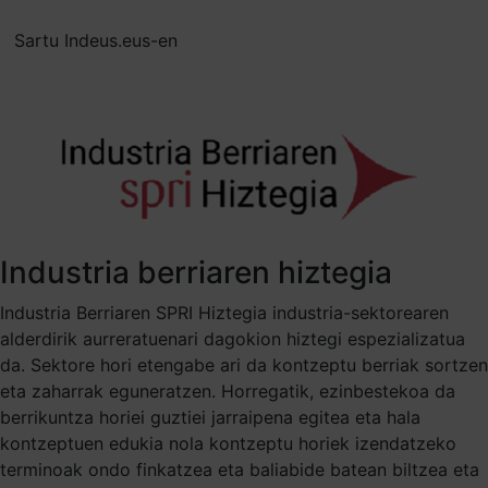
Sartu Indeus.eus-en
Industria berriaren hiztegia
Industria Berriaren SPRI Hiztegia industria-sektorearen
alderdirik aurreratuenari dagokion hiztegi espezializatua
da. Sektore hori etengabe ari da kontzeptu berriak sortzen
eta zaharrak eguneratzen. Horregatik, ezinbestekoa da
berrikuntza horiei guztiei jarraipena egitea eta hala
kontzeptuen edukia nola kontzeptu horiek izendatzeko
terminoak ondo finkatzea eta baliabide batean biltzea eta