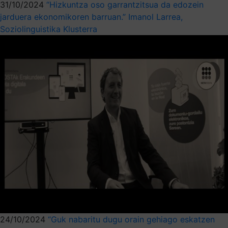
31/10/2024
“Hizkuntza oso garrantzitsua da edozein
jarduera ekonomikoren barruan.” Imanol Larrea,
Soziolinguistika Klusterra
24/10/2024
“Guk nabaritu dugu orain gehiago eskatzen