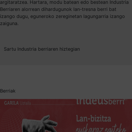
argitaratzea. Hartara, modu batean edo bestean Industria
Berriaren alorrean dihardugunok lan-tresna berri bat
izango dugu, eguneroko zereginetan lagungarria izango
zaiguna.
Sartu Industria berriaren hiztegian
Berriak