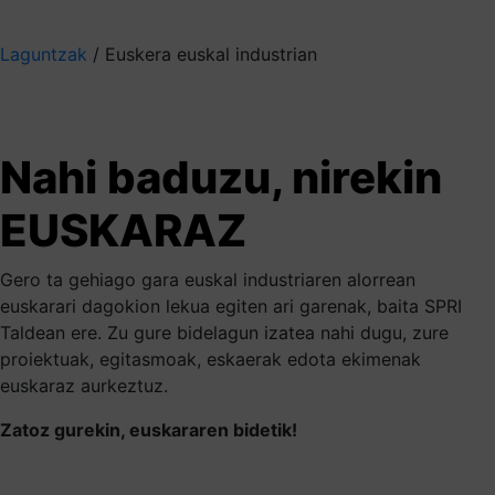
Aukeratu jaso nahi duzun informazioa
Laguntzak
/
Euskera euskal industrian
Euskal industrian
euskara sustatzen!
Nahi baduzu, nirekin
Jarri gurekin harremanetan
EUSKARAZ
Gero ta gehiago gara euskal industriaren alorrean
euskarari dagokion lekua egiten ari garenak, baita SPRI
Taldean ere. Zu gure bidelagun izatea nahi dugu, zure
proiektuak, egitasmoak, eskaerak edota ekimenak
euskaraz aurkeztuz.
Zatoz gurekin, euskararen bidetik!