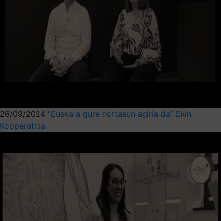
26/09/2024
“Euskara gure nortasun agiria da” Ekin
Kooperatiba