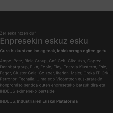
Zer eskaintzen du?
Enpresekin eskuz esku
Gure hizkuntzan lan egiteak, lehiakorrago egiten gaitu
Ampo, Batz, Biele Group, Caf, Ceit, Cikautxo, Copreci,
Danobatgroup, Eika, Egoin, Elay, Energia Klusterra, Esle,
Fagor, Cluster Gaia, Goizper, Ikerlan, Maier, Oreka IT, Orkli,
Petronor, Tecnalia, Ulma edo Vicomtech euskararekin
konpromiso sendoa duten enpresetako batzuk dira eta
INDEUS ekimeneko partaide.
INDEUS,
Industriaren Euskal Plataforma