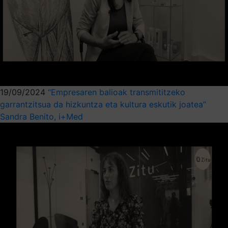
19/09/2024
“Empresaren balioak transmititzeko
garrantzitsua da hizkuntza eta kultura eskutik joatea”
Sandra Benito, i+Med