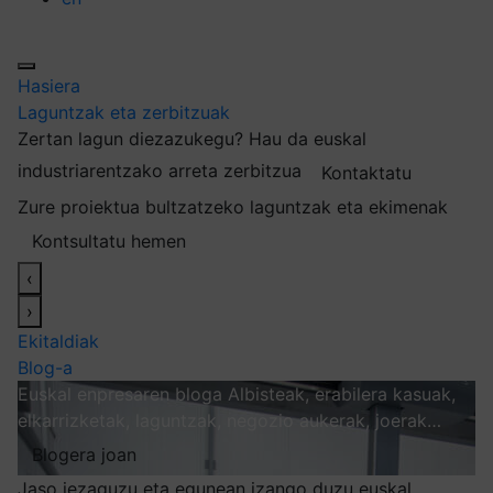
Hasiera
Laguntzak eta zerbitzuak
Zertan lagun diezazukegu?
Hau da euskal
industriarentzako arreta zerbitzua
Kontaktatu
Zure proiektua bultzatzeko laguntzak eta ekimenak
Kontsultatu hemen
‹
›
Ekitaldiak
Blog-a
Euskal enpresaren bloga
Albisteak, erabilera kasuak,
elkarrizketak, laguntzak, negozio aukerak, joerak…
Blogera joan
Jaso iezaguzu eta egunean izango duzu euskal