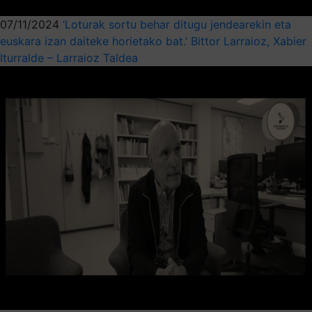
07/11/2024
‘Loturak sortu behar ditugu jendearekin eta
euskara izan daiteke horietako bat.’ Bittor Larraioz, Xabier
Iturralde – Larraioz Taldea