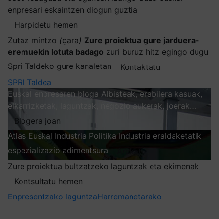
enpresari eskaintzen diogun guztia
Harpidetu hemen
Zutaz mintzo
(
gara
)
Zure proiektua gure jarduera-
eremuekin lotuta badago
zuri buruz hitz egingo dugu
Spri Taldeko gure kanaletan
Kontaktatu
SPRI Taldea
Euskal enpresaren bloga
Albisteak, erabilera kasuak,
elkarrizketak, laguntzak, negozio aukerak, joerak…
Blogera joan
Atlas
Euskal Industria Politika
Industria eraldaketatik
espezializazio adimentsura
Arakatu
Zure proiektua bultzatzeko laguntzak eta ekimenak
Kontsultatu hemen
Enpresentzako laguntza
Harremanetarako
Nire harpidetzak