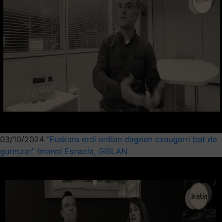
03/10/2024
“Euskara erdi erdian dagoen ezaugarri bat da
guretzat” Imanol Esnaola, GISLAN