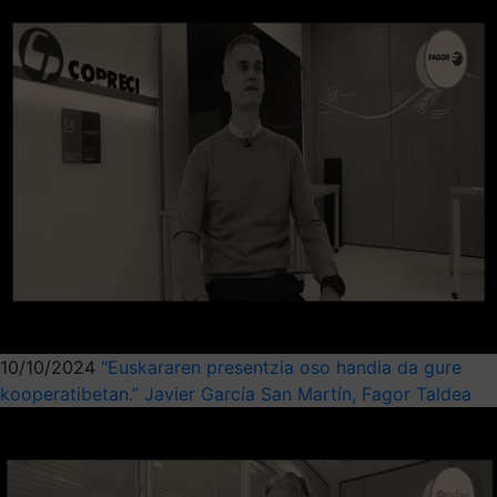
10/10/2024
“Euskararen presentzia oso handia da gure
kooperatibetan.” Javier García San Martín, Fagor Taldea