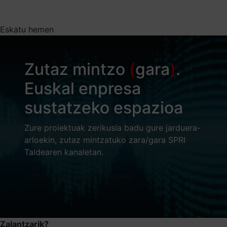
Eskatu hemen
Zutaz mintzo
(
gara
)
.
Euskal enpresa
sustatzeko espazioa
Zure proiektuak zerikusia badu gure jarduera-
arloekin, zutaz mintzatuko zara/gara SPRI
Taldearen kanaletan.
Nahikoa duzu guri idaztea
Zalantzarik?