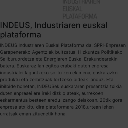
INDEUS, Industriaren euskal
plataforma
INDEUS Industriaren Euskal Plataforma da, SPRI-Enpresen
Garapenerako Agentziak bultzatua, Hizkuntza Politikako
Sailburuordetza eta Energiaren Euskal Erakundearekin
batera. Euskaraz lan egitea erabaki duten enpresa
industrialei laguntzeko sortu zen ekimena, euskarazko
produktu eta zerbitzuak lortzeko bideak landuz. Eta
ibilbide honetan, INDEUSek euskararen presentzia txikia
duten enpresei ere ireki dizkio ateak, aurrekoen
eskarmentua besteen eredu izango delakoan. 20tik gora
enpresa atxikitu dira plataformara 2018.urtean lehen
urratsak eman zituenetik hona.