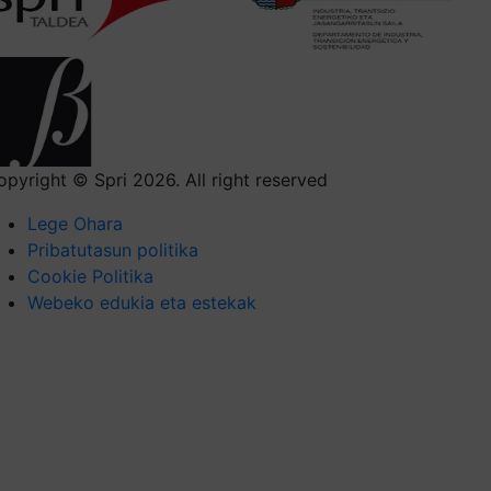
opyright © Spri 2026. All right reserved
Lege Ohara
Pribatutasun politika
Cookie Politika
Webeko edukia eta estekak