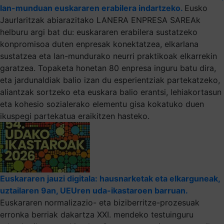
lan-munduan euskararen erabilera indartzeko.
Eusko
Jaurlaritzak abiarazitako LANERA ENPRESA SAREAk
helburu argi bat du: euskararen erabilera sustatzeko
konpromisoa duten enpresak konektatzea, elkarlana
sustatzea eta lan-mundurako neurri praktikoak elkarrekin
garatzea. Topaketa honetan 80 enpresa inguru batu dira,
eta jardunaldiak balio izan du esperientziak partekatzeko,
aliantzak sortzeko eta euskara balio erantsi, lehiakortasun
eta kohesio sozialerako elementu gisa kokatuko duen
ikuspegi partekatua eraikitzen hasteko.
Euskararen jauzi digitala: hausnarketak eta elkarguneak,
uztailaren 9an, UEUren uda-ikastaroen barruan.
Euskararen normalizazio- eta biziberritze-prozesuak
erronka berriak dakartza XXI. mendeko testuinguru