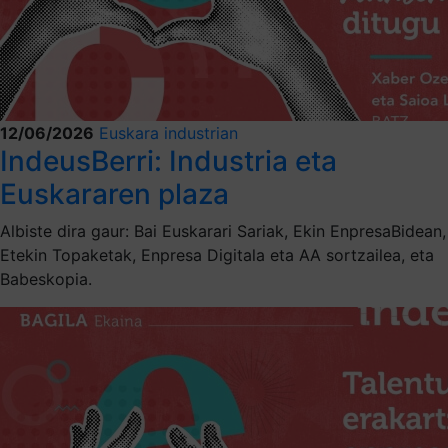
12/06/2026
Euskara industrian
IndeusBerri: Industria eta
Euskararen plaza
Albiste dira gaur: Bai Euskarari Sariak, Ekin EnpresaBidean,
Etekin Topaketak, Enpresa Digitala eta AA sortzailea, eta
Babeskopia.