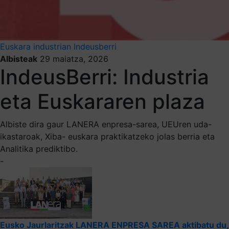
Euskara industrian
Indeusberri
Albisteak
29 maiatza, 2026
IndeusBerri: Industria
eta Euskararen plaza
Albiste dira gaur LANERA enpresa-sarea, UEUren uda-
ikastaroak, Xiba- euskara praktikatzeko jolas berria eta
Analitika prediktibo.
-
Eusko Jaurlaritzak LANERA ENPRESA SAREA aktibatu du,