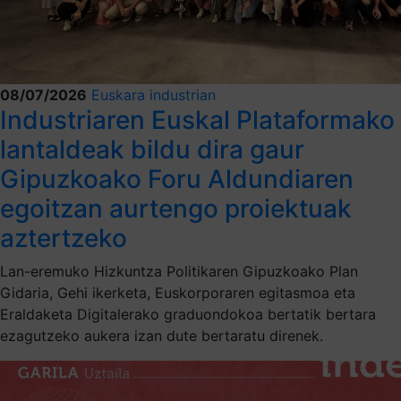
08/07/2026
Euskara industrian
Industriaren Euskal Plataformako
lantaldeak bildu dira gaur
Gipuzkoako Foru Aldundiaren
egoitzan aurtengo proiektuak
aztertzeko
Lan-eremuko Hizkuntza Politikaren Gipuzkoako Plan
Gidaria, Gehi ikerketa, Euskorporaren egitasmoa eta
Eraldaketa Digitalerako graduondokoa bertatik bertara
ezagutzeko aukera izan dute bertaratu direnek.