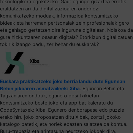
teknologikora egokitzeko. Gaur egungo gizartea errotik
eraldatzen ari da digitalizazioaren ondorioz:
komunikatzeko moduak, informazioa kontsumitzeko
bideak eta harreman pertsonalak zein profesionalak gero
eta gehiago gertatzen dira ingurune digitalean. Nolakoa da
gure hizkuntzaren osasun digitala? Etorkizun digitalizatuan
tokirik izango badu, zer behar du euskarak?
Euskara praktikatzeko joko berria landu dute Egunean
Behin jokoaren asmatzaileek: Xiba.
Egunean Behin eta
Tagzaniaren ondotik, egunero dosi txikietan
kontsumitzeko beste joko eta app bat kaleratu du
CodeSyntaxek: Xiba. Egunero denborapasa edo puzzle
erako hiru joko proposatzen ditu Xibak, zortzi jokoko
katalogo batetik, eta horiek ebazten saiatzea da kontua.
Buru-trebezia eta arintasuna neurtzeko jokoak dira,