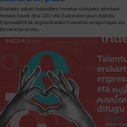
Ekaineko azken IndeusBerri honetan bildutako albisteak
honako hauek dira: UEU eta Euskararen jauzi digitala;
EnpresaBIDEAk argitaratutako Euskaliten erreportajea eta
Barneratze-proba.