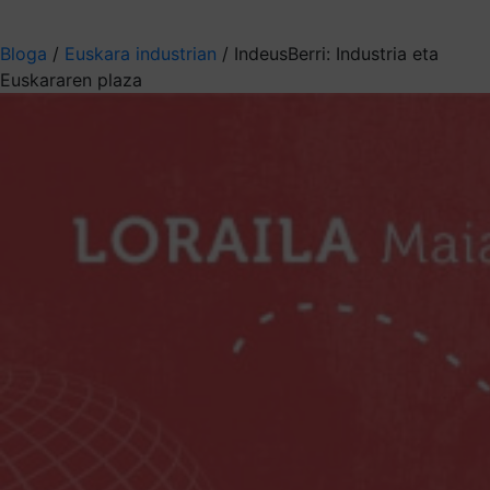
Aukeratu jaso nahi duzun informazioa
Bloga
/
Euskara industrian
/
IndeusBerri: Industria eta
Euskararen plaza