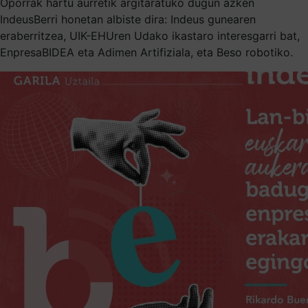
Oporrak hartu aurretik argitaratuko dugun azken
IndeusBerri honetan albiste dira: Indeus gunearen
eraberritzea, UIK-EHUren Udako ikastaro interesgarri bat,
EnpresaBIDEA eta Adimen Artifiziala, eta Beso robotiko.