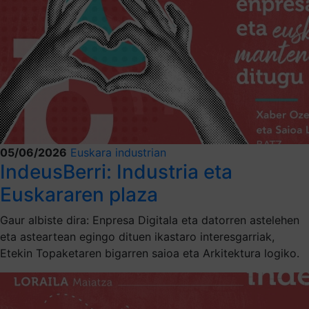
05/06/2026
Euskara industrian
IndeusBerri: Industria eta
Euskararen plaza
Gaur albiste dira: Enpresa Digitala eta datorren astelehen
eta asteartean egingo dituen ikastaro interesgarriak,
Etekin Topaketaren bigarren saioa eta Arkitektura logiko.