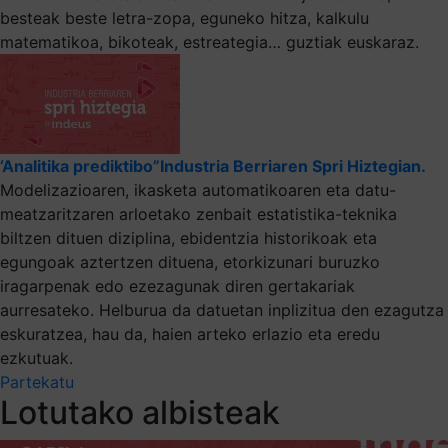
besteak beste letra-zopa, eguneko hitza, kalkulu
matematikoa, bikoteak, estreategia… guztiak euskaraz.
‘Analitika prediktibo”Industria Berriaren Spri Hiztegian.
Modelizazioaren, ikasketa automatikoaren eta datu-
meatzaritzaren arloetako zenbait estatistika-teknika
biltzen dituen diziplina, ebidentzia historikoak eta
egungoak aztertzen dituena, etorkizunari buruzko
iragarpenak edo ezezagunak diren gertakariak
aurresateko. Helburua da datuetan inplizitua den ezagutza
eskuratzea, hau da, haien arteko erlazio eta eredu
ezkutuak.
Partekatu
Lotutako albisteak