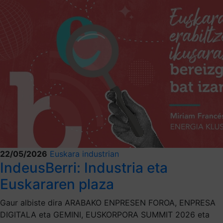
22/05/2026
Euskara industrian
IndeusBerri: Industria eta
Euskararen plaza
Gaur albiste dira ARABAKO ENPRESEN FOROA, ENPRESA
DIGITALA eta GEMINI, EUSKORPORA SUMMIT 2026 eta