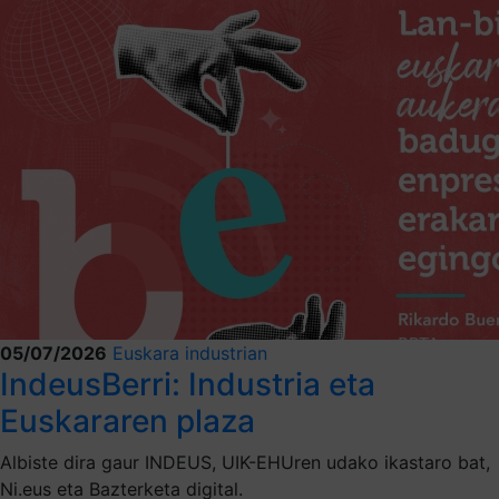
05/07/2026
Euskara industrian
IndeusBerri: Industria eta
Euskararen plaza
Albiste dira gaur INDEUS, UIK-EHUren udako ikastaro bat,
Ni.eus eta Bazterketa digital.