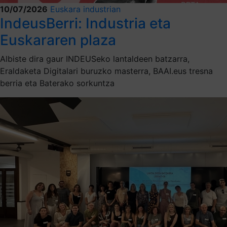
10/07/2026
Euskara industrian
IndeusBerri: Industria eta
Euskararen plaza
Albiste dira gaur INDEUSeko lantaldeen batzarra,
Eraldaketa Digitalari buruzko masterra, BAAI.eus tresna
berria eta Baterako sorkuntza