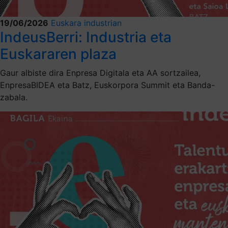
19/06/2026
Euskara industrian
IndeusBerri: Industria eta
Euskararen plaza
Gaur albiste dira Enpresa Digitala eta AA sortzailea,
EnpresaBIDEA eta Batz, Euskorpora Summit eta Banda-
zabala.