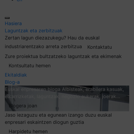
Hasiera
Laguntzak eta zerbitzuak
Zertan lagun diezazukegu?
Hau da euskal
industriarentzako arreta zerbitzua
Kontaktatu
Zure proiektua bultzatzeko laguntzak eta ekimenak
Kontsultatu hemen
Ekitaldiak
Blog-a
Euskal enpresaren bloga
Albisteak, erabilera kasuak,
elkarrizketak, laguntzak, negozio aukerak, joerak…
Blogera joan
Jaso iezaguzu eta egunean izango duzu euskal
enpresari eskaintzen diogun guztia
Harpidetu hemen