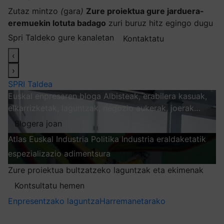
Zutaz mintzo
(
gara
)
Zure proiektua gure jarduera-
eremuekin lotuta badago
zuri buruz hitz egingo dugu
Spri Taldeko gure kanaletan
Kontaktatu
‹
›
SPRI Taldea
Euskal enpresaren bloga
Albisteak, erabilera kasuak,
elkarrizketak, laguntzak, negozio aukerak, joerak…
Blogera joan
Atlas
Euskal Industria Politika
Industria eraldaketatik
espezializazio adimentsura
Arakatu
Zure proiektua bultzatzeko laguntzak eta ekimenak
Kontsultatu hemen
Enpresentzako laguntza
Harremanetarako
Nire harpidetzak