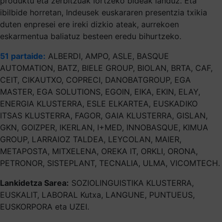
produktu eta zerbitzuak lortzeko bideak landuz. Eta
ibilbide horretan, Indeusek euskararen presentzia txikia
duten enpresei ere ireki dizkio ateak, aurrekoen
eskarmentua baliatuz besteen eredu bihurtzeko.
51 partaide:
ALBERDI, AMPO, ASLE, BASQUE
AUTOMATION, BATZ, BIELE GROUP, BIOLAN, BRTA, CAF,
CEIT, CIKAUTXO, COPRECI, DANOBATGROUP, EGA
MASTER, EGA SOLUTIONS, EGOIN, EIKA, EKIN, ELAY,
ENERGIA KLUSTERRA, ESLE ELKARTEA, EUSKADIKO
ITSAS KLUSTERRA, FAGOR, GAIA KLUSTERRA, GISLAN,
GKN, GOIZPER, IKERLAN, I+MED, INNOBASQUE, KIMUA
GROUP, LARRAIOZ TALDEA, LEYCOLAN, MAIER,
METAPOSTA, MITXELENA, OREKA IT, ORKLI, ORONA,
PETRONOR, SISTEPLANT, TECNALIA, ULMA, VICOMTECH.
Lankidetza Sarea:
SOZIOLINGUISTIKA KLUSTERRA,
EUSKALIT, LABORAL Kutxa, LANGUNE, PUNTUEUS,
EUSKORPORA eta UZEI.