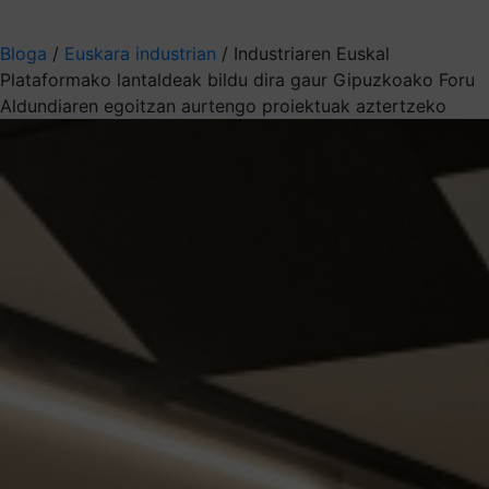
Aukeratu jaso nahi duzun informazioa
Bloga
/
Euskara industrian
/
Industriaren Euskal
Plataformako lantaldeak bildu dira gaur Gipuzkoako Foru
Aldundiaren egoitzan aurtengo proiektuak aztertzeko