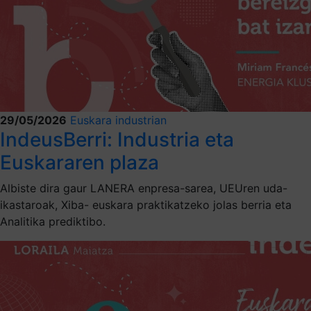
29/05/2026
Euskara industrian
IndeusBerri: Industria eta
Euskararen plaza
Albiste dira gaur LANERA enpresa-sarea, UEUren uda-
ikastaroak, Xiba- euskara praktikatzeko jolas berria eta
Analitika prediktibo.