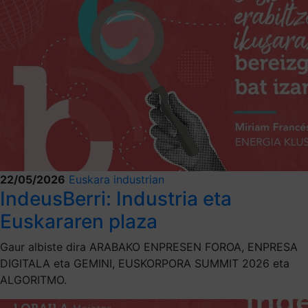
22/05/2026
Euskara industrian
IndeusBerri: Industria eta
Euskararen plaza
Gaur albiste dira ARABAKO ENPRESEN FOROA, ENPRESA
DIGITALA eta GEMINI, EUSKORPORA SUMMIT 2026 eta
ALGORITMO.