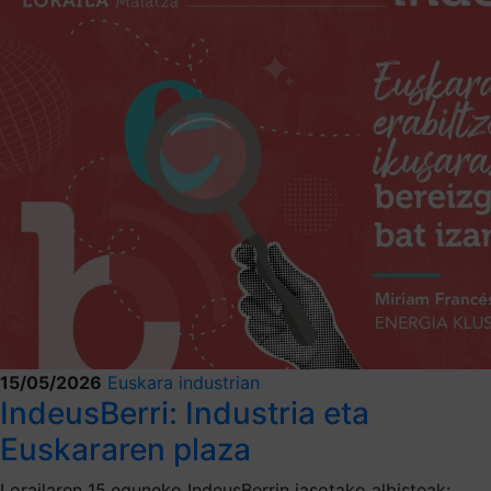
15/05/2026
Euskara industrian
IndeusBerri: Industria eta
Euskararen plaza
Lorailaren 15.eguneko IndeusBerrin jasotako albisteak: