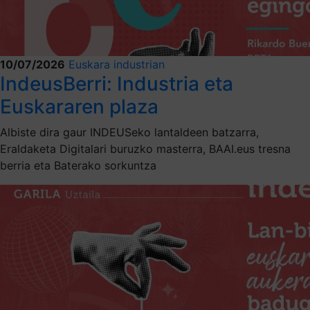
10/07/2026
Euskara industrian
IndeusBerri: Industria eta
Euskararen plaza
Albiste dira gaur INDEUSeko lantaldeen batzarra,
Eraldaketa Digitalari buruzko masterra, BAAI.eus tresna
berria eta Baterako sorkuntza