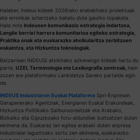
Halaber, Indeus kideek 2026rako erabakitako proiektuak
eta erronkak aztertzeko baliatu dute gaurko topaketa.
Hala nola
Indeusen komunikazio estrategia indartzea,
Langile berriei harrera komunitarioa egiteko estrategia,
Praktika onak eta euskarazko aholkularitza zerbitzuen
eskaintza, eta Hizkuntza teknologiak.
Batzarrean INDEUSi atxikitako azkenengo kideak hartu du
parte,
UZEI, Terminologia eta Lexikografia zentroak,
hain
zuzen ere plataformako Lankidetza Sareko partaide egin
da.
INDEUS Industriaren Euskal Plataforma
Spri-Enpresen
Garapenerako Agentziak, Energiaren Euskal Erakundeak,
Hizkuntza Politikako Sailburuordetzak eta Arabako,
Bizkaiko eta Gipuzkoako foru-aldundiek bultzatzen duten
ekimena da. Euskaraz lan egitea erabaki duten enpresa
industrialei laguntzeko sortu zen ekimena, euskarazko