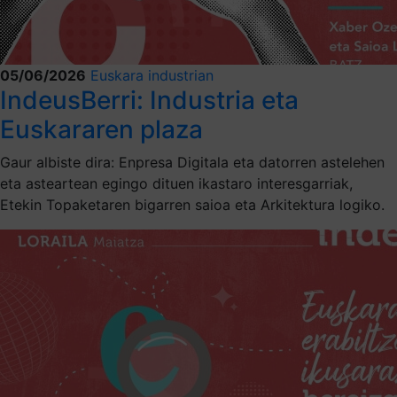
05/06/2026
Euskara industrian
IndeusBerri: Industria eta
Euskararen plaza
Gaur albiste dira: Enpresa Digitala eta datorren astelehen
eta asteartean egingo dituen ikastaro interesgarriak,
Etekin Topaketaren bigarren saioa eta Arkitektura logiko.