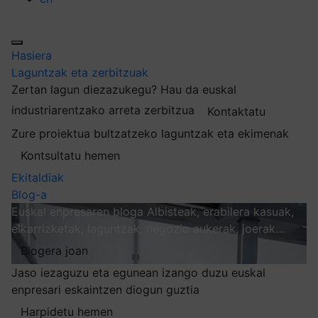
Hasiera
Laguntzak eta zerbitzuak
Zertan lagun diezazukegu?
Hau da euskal
industriarentzako arreta zerbitzua
Kontaktatu
Zure proiektua bultzatzeko laguntzak eta ekimenak
Kontsultatu hemen
Ekitaldiak
Blog-a
Euskal enpresaren bloga
Albisteak, erabilera kasuak,
elkarrizketak, laguntzak, negozio aukerak, joerak…
Blogera joan
Jaso iezaguzu eta egunean izango duzu euskal
enpresari eskaintzen diogun guztia
Harpidetu hemen