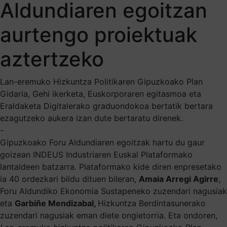
Aldundiaren egoitzan
aurtengo proiektuak
aztertzeko
Lan-eremuko Hizkuntza Politikaren Gipuzkoako Plan
Gidaria, Gehi ikerketa, Euskorporaren egitasmoa eta
Eraldaketa Digitalerako graduondokoa bertatik bertara
ezagutzeko aukera izan dute bertaratu direnek.
-
Gipuzkoako Foru Aldundiaren egoitzak hartu du gaur
goizean INDEUS Industriaren Euskal Plataformako
lantaldeen batzarra. Plataformako kide diren enpresetako
ia 40 ordezkari bildu dituen bileran,
Amaia Arregi Agirre
,
Foru Aldundiko Ekonomia Sustapeneko zuzendari nagusiak
eta
Garbiñe Mendizabal,
Hizkuntza Berdintasunerako
zuzendari nagusiak eman diete ongietorria. Eta ondoren,