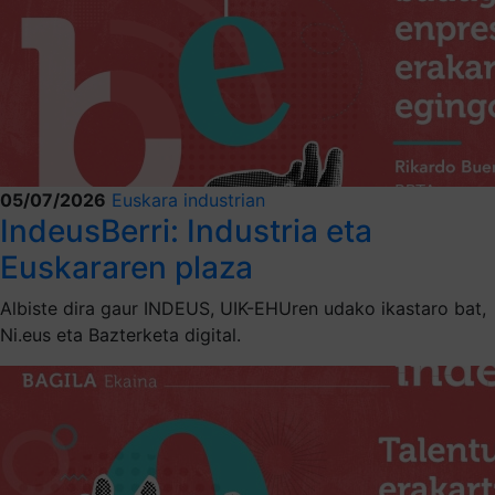
05/07/2026
Euskara industrian
IndeusBerri: Industria eta
Euskararen plaza
Albiste dira gaur INDEUS, UIK-EHUren udako ikastaro bat,
Ni.eus eta Bazterketa digital.