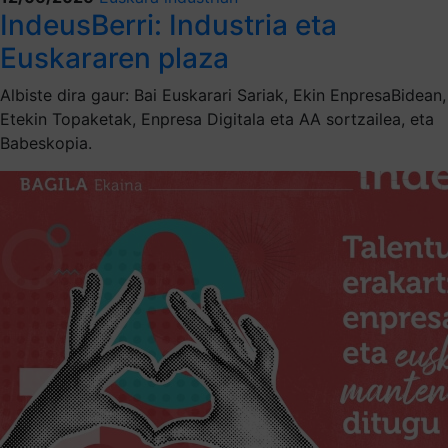
IndeusBerri: Industria eta
Euskararen plaza
Albiste dira gaur: Bai Euskarari Sariak, Ekin EnpresaBidean,
Etekin Topaketak, Enpresa Digitala eta AA sortzailea, eta
Babeskopia.