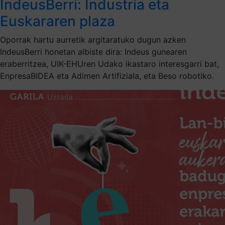
IndeusBerri: Industria eta
Euskararen plaza
Oporrak hartu aurretik argitaratuko dugun azken
IndeusBerri honetan albiste dira: Indeus gunearen
eraberritzea, UIK-EHUren Udako ikastaro interesgarri bat,
EnpresaBIDEA eta Adimen Artifiziala, eta Beso robotiko.