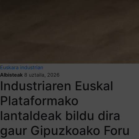
Euskara industrian
Albisteak
8 uztaila, 2026
Industriaren Euskal
Plataformako
lantaldeak bildu dira
gaur Gipuzkoako Foru