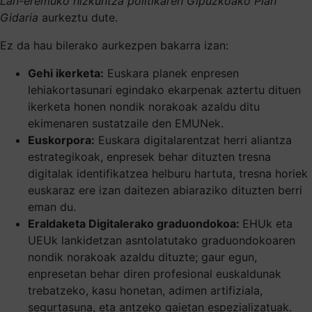
Lan-eremuko hizkuntza politikaren Gipuzkoako Plan
Gidaria
aurkeztu dute.
Ez da hau bilerako aurkezpen bakarra izan:
Gehi ikerketa:
Euskara planek enpresen
lehiakortasunari egindako ekarpenak aztertu dituen
ikerketa honen nondik norakoak azaldu ditu
ekimenaren sustatzaile den EMUNek.
Euskorpora:
Euskara digitalarentzat herri aliantza
estrategikoak, enpresek behar dituzten tresna
digitalak identifikatzea helburu hartuta, tresna horiek
euskaraz ere izan daitezen abiaraziko dituzten berri
eman du.
Eraldaketa Digitalerako graduondokoa:
EHUk eta
UEUk lankidetzan asntolatutako graduondokoaren
nondik norakoak azaldu dituzte; gaur egun,
enpresetan behar diren profesional euskaldunak
trebatzeko, kasu honetan, adimen artifiziala,
segurtasuna, eta antzeko gaietan espezializatuak.