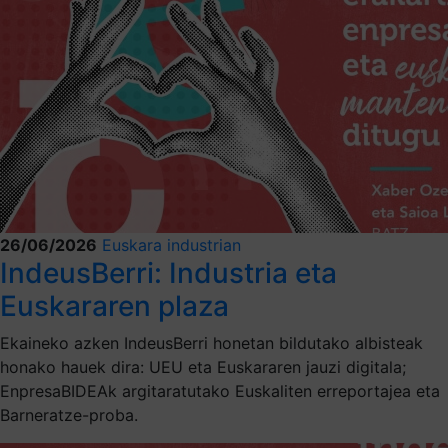
26/06/2026
Euskara industrian
IndeusBerri: Industria eta
Euskararen plaza
Ekaineko azken IndeusBerri honetan bildutako albisteak
honako hauek dira: UEU eta Euskararen jauzi digitala;
EnpresaBIDEAk argitaratutako Euskaliten erreportajea eta
Barneratze-proba.