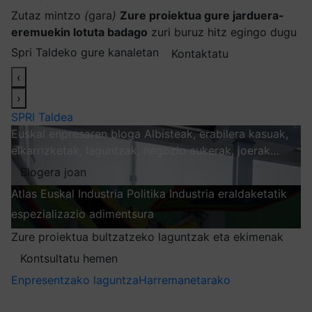
Zutaz mintzo
(
gara
)
Zure proiektua gure jarduera-
eremuekin lotuta badago
zuri buruz hitz egingo dugu
Spri Taldeko gure kanaletan
Kontaktatu
‹
›
SPRI Taldea
Euskal enpresaren bloga
Albisteak, erabilera kasuak,
elkarrizketak, laguntzak, negozio aukerak, joerak…
Blogera joan
Atlas
Euskal Industria Politika
Industria eraldaketatik
espezializazio adimentsura
Arakatu
Zure proiektua bultzatzeko laguntzak eta ekimenak
Kontsultatu hemen
Enpresentzako laguntza
Harremanetarako
Nire harpidetzak