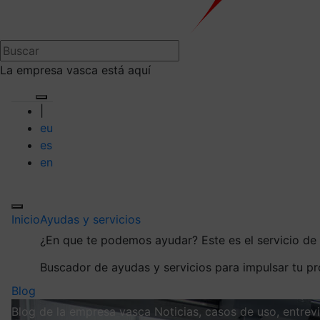
La empresa vasca está aquí
|
eu
es
en
Inicio
Ayudas y servicios
¿En que te podemos ayudar?
Este es el servicio d
Buscador de ayudas y servicios para impulsar tu p
Blog
Blog de la empresa vasca
Noticias, casos de uso, entre