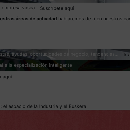
la empresa vasca
Suscríbete aquí
estras áreas de actividad
hablaremos de ti en nuestros ca
vistas, ayudas, oportunidades de negocio, tendencias…
Ir 
l a la especialización inteligente
Explorar
a aquí
: el espacio de la Industria y el Euskera