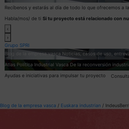
Recíbenos y estarás al día de todo lo que ofrecemos a 
Habla
(
mos
)
de ti
Si tu proyecto está relacionado con nu
‹
›
Grupo SPRI
Blog de la empresa vasca
Noticias, casos de uso, entre
Atlas
Política Industrial Vasca
De la reconversión industria
Ayudas e iniciativas para impulsar tu proyecto
Consult
Mis suscripciones
Elige la información que quieres recibir
Blog de la empresa vasca
/
Euskara industrian
/
IndeusBerri