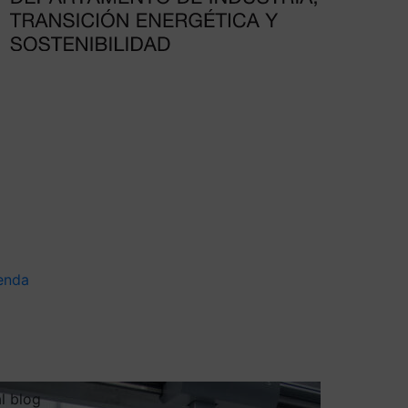
enda
al blog