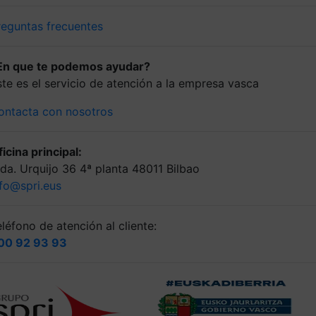
reguntas frecuentes
En que te podemos ayudar?
ste es el servicio de atención a la empresa vasca
ontacta con nosotros
icina principal:
lda. Urquijo 36 4ª planta 48011 Bilbao
nfo@spri.eus
léfono de atención al cliente:
00 92 93 93