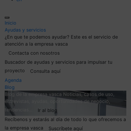
Inicio
Ayudas y servicios
¿En que te podemos ayudar?
Este es el servicio de
atención a la empresa vasca
Contacta con nosotros
Buscador de ayudas y servicios para impulsar tu
proyecto
Consulta aquí
Agenda
Blog
Blog de la empresa vasca
Noticias, casos de uso,
entrevistas, ayudas, oportunidades de negocio,
tendencias…
Ir al blog
Recíbenos y estarás al día de todo lo que ofrecemos a
la empresa vasca
Suscríbete aquí