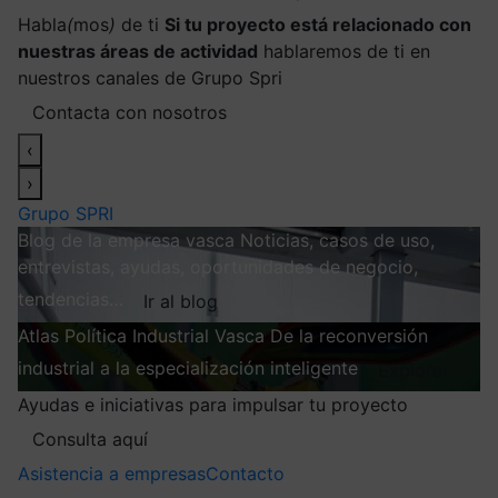
Habla
(
mos
)
de ti
Si tu proyecto está relacionado con
nuestras áreas de actividad
hablaremos de ti en
nuestros canales de Grupo Spri
Contacta con nosotros
‹
›
Grupo SPRI
Blog de la empresa vasca
Noticias, casos de uso,
entrevistas, ayudas, oportunidades de negocio,
tendencias…
Ir al blog
Atlas
Política Industrial Vasca
De la reconversión
industrial a la especialización inteligente
Explorar
Ayudas e iniciativas para impulsar tu proyecto
Consulta aquí
Asistencia a empresas
Contacto