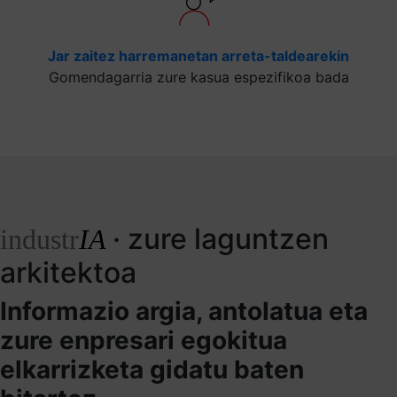
Jar zaitez harremanetan arreta-taldearekin
Gomendagarria zure kasua espezifikoa bada
· zure laguntzen
industr
IA
arkitektoa
Informazio argia, antolatua eta
zure enpresari egokitua
elkarrizketa gidatu baten