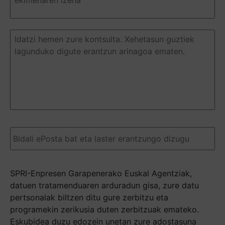
pregunta
(Required)
Duda
o
pregunta
(Required)
Email
(Required)
SPRI-Enpresen Garapenerako Euskal Agentziak,
datuen tratamenduaren arduradun gisa, zure datu
pertsonalak biltzen ditu gure zerbitzu eta
programekin zerikusia duten zerbitzuak emateko.
Eskubidea duzu edozein unetan zure adostasuna