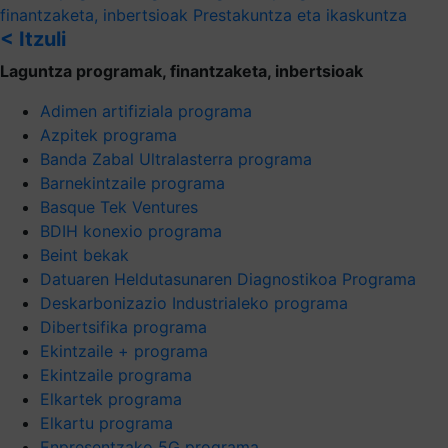
finantzaketa, inbertsioak
Prestakuntza eta ikaskuntza
< Itzuli
Laguntza programak, finantzaketa, inbertsioak
Adimen artifiziala programa
Azpitek programa
Banda Zabal Ultralasterra programa
Barnekintzaile programa
Basque Tek Ventures
BDIH konexio programa
Beint bekak
Datuaren Heldutasunaren Diagnostikoa Programa
Deskarbonizazio Industrialeko programa
Dibertsifika programa
Ekintzaile + programa
Ekintzaile programa
Elkartek programa
Elkartu programa
Enpresentzako 5G programa