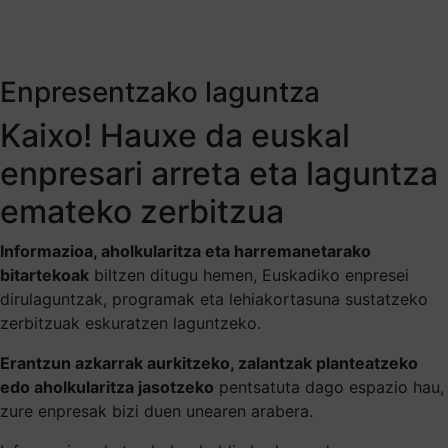
Enpresentzako laguntza
Kaixo! Hauxe da euskal
enpresari arreta eta laguntza
emateko zerbitzua
Informazioa, aholkularitza eta harremanetarako
bitartekoak
biltzen ditugu hemen, Euskadiko enpresei
dirulaguntzak, programak eta lehiakortasuna sustatzeko
zerbitzuak eskuratzen laguntzeko.
Erantzun azkarrak aurkitzeko, zalantzak planteatzeko
edo aholkularitza jasotzeko
pentsatuta dago espazio hau,
zure enpresak bizi duen unearen arabera.