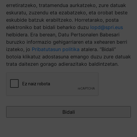
erretiratzeko, tratamendua aurkatzeko, zure datuak
eskuratu, zuzendu eta ezabatzeko, eta orobat beste
eskubide batzuk erabiltzeko. Horretarako, posta
elektroniko bat bidali beharko duzu
lopd@spri.eus
helbidera. Era berean, Datu Pertsonalen Babesari
buruzko informazio gehigarriaren eta xehearen berri
izateko, jo
Pribatutasun politika
atalera. “Bidali”
botoia klikatuz adostasuna emango duzu zure datuak
trata daitezen gorago adierazitako baldintzetan.
Captcha