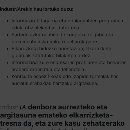
industr
IA
rekin hau lortuko duzu:
Informazio fidagarria eta dirulaguntzen programen
eduki ofizialekin bat datorrena.
Sarbide azkarra, ibilbide konplexurik gabe eta
dokumentu asko irakurri beharrik gabe.
Elkarrizketa bidezko orientazioa, elkarrizketa
gidatuak zatitutako bilaketen ordez.
Informazioa zure enpresaren profilaren eta beharren
arabera ordenatua eta lehenetsia.
Kontsulta espezifikoak edo izapide formalak hasi
aurretik erabakiak hartzeko argitasuna.
denbora aurrezteko eta
industr
IA
argitasuna emateko elkarrizketa-
tresna da, eta zure kasu zehatzerako