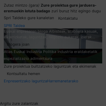
Zutaz mintzo
(
gara
)
Zure proiektua gure jarduera-
eremuekin lotuta badago
zuri buruz hitz egingo dugu
Spri Taldeko gure kanaletan
Kontaktatu
SPRI Taldea
Euskal enpresaren bloga
Albisteak, erabilera kasuak,
elkarrizketak, laguntzak, negozio aukerak, joerak…
Blogera joan
Atlas
Euskal Industria Politika
Industria eraldaketatik
espezializazio adimentsura
Arakatu
Zure proiektua bultzatzeko laguntzak eta ekimenak
Kontsultatu hemen
Enpresentzako laguntza
Harremanetarako
Nire harpidetzak
Aukeratu jaso nahi duzun informazioa
Argitu zure zalantzak