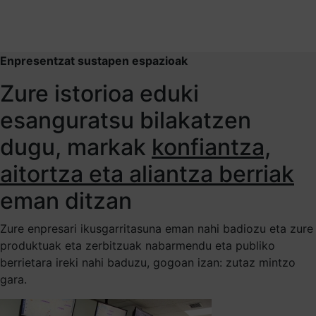
Enpresentzat sustapen espazioak
Zure istorioa eduki
esanguratsu bilakatzen
dugu, markak
konfiantza,
aitortza eta aliantza berriak
eman ditzan
Zure enpresari ikusgarritasuna eman nahi badiozu eta zure
produktuak eta zerbitzuak nabarmendu eta publiko
berrietara ireki nahi baduzu, gogoan izan: zutaz mintzo
gara.