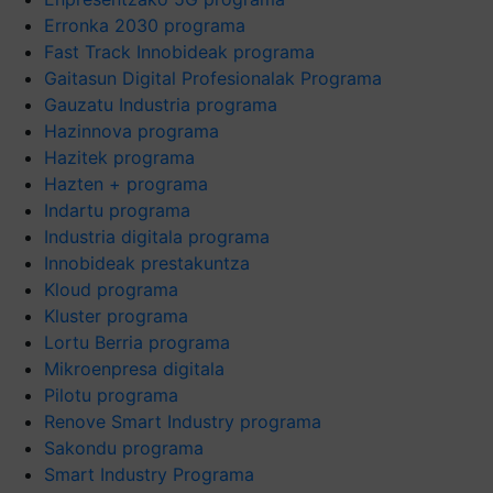
Erronka 2030 programa
Fast Track Innobideak programa
Gaitasun Digital Profesionalak Programa
Gauzatu Industria programa
Hazinnova programa
Hazitek programa
Hazten + programa
Indartu programa
Industria digitala programa
Innobideak prestakuntza
Kloud programa
Kluster programa
Lortu Berria programa
Mikroenpresa digitala
Pilotu programa
Renove Smart Industry programa
Sakondu programa
Smart Industry Programa