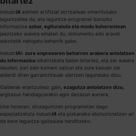
bitartez
industr
IA
adimen artifizial sortzailean oinarritutako
laguntzailea da, eta laguntza-programei buruzko
informazioa
azkar, egituratuta eta modu koherentean
jasotzeko aukera ematen du, dokumentu edo araudi
askotatik nabigatu beharrik gabe.
industr
IA
k
zure enpresaren beharren arabera antolatzen
du informazioa
elkarrizketa baten bitartez, eta zer aukera
dauden, zuri zein komeni zaizun eta zure kasuan zer
alderdi diren garrantzitsuak ulertzen lagunduko dizu.
Galderak erantzuteaz gain,
ezagutza antolatzen dizu
,
argitasun handiagoarekin egin dezazun aurrera.
Une honetan, dirulaguntzen programetan dago
espezializatuta industr
IA
eta pixkanaka eboluzionatzen ari
da bere laguntza-gaitasuna handitzeko.