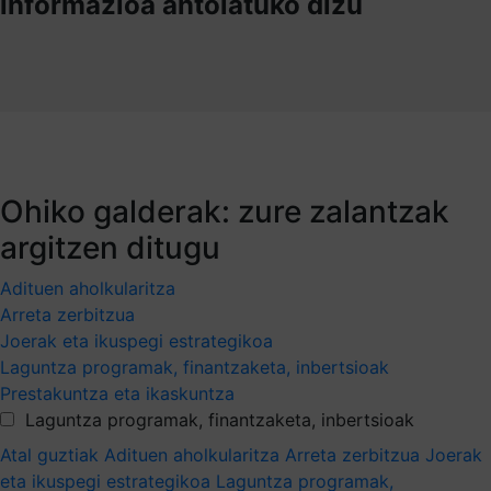
informazioa antolatuko dizu
Ohiko galderak: zure zalantzak
argitzen ditugu
Adituen aholkularitza
Arreta zerbitzua
Joerak eta ikuspegi estrategikoa
Laguntza programak, finantzaketa, inbertsioak
Prestakuntza eta ikaskuntza
Laguntza programak, finantzaketa, inbertsioak
Atal guztiak
Adituen aholkularitza
Arreta zerbitzua
Joerak
eta ikuspegi estrategikoa
Laguntza programak,