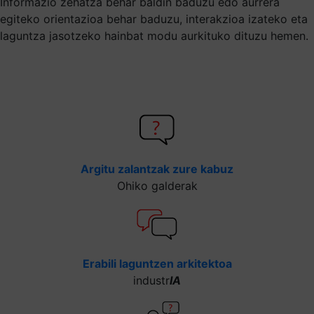
Informazio zehatza behar baldin baduzu edo aurrera
egiteko orientazioa behar baduzu, interakzioa izateko eta
laguntza jasotzeko hainbat modu aurkituko dituzu hemen.
Argitu zalantzak zure kabuz
Ohiko galderak
Erabili laguntzen arkitektoa
industr
IA