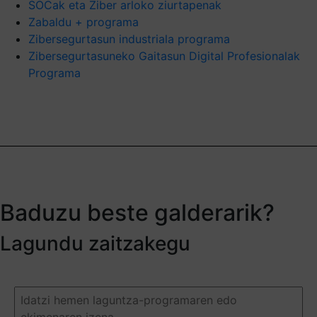
SOCak eta Ziber arloko ziurtapenak
Zabaldu + programa
Zibersegurtasun industriala programa
Zibersegurtasuneko Gaitasun Digital Profesionalak
Programa
Baduzu beste galderarik?
Lagundu zaitzakegu
Duda
o