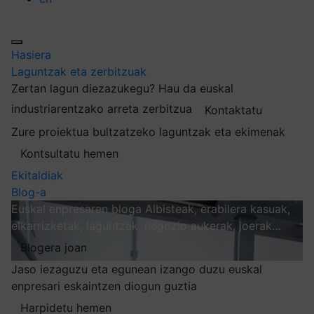
Hasiera
Laguntzak eta zerbitzuak
Zertan lagun diezazukegu?
Hau da euskal
industriarentzako arreta zerbitzua
Kontaktatu
Zure proiektua bultzatzeko laguntzak eta ekimenak
Kontsultatu hemen
Ekitaldiak
Blog-a
Euskal enpresaren bloga
Albisteak, erabilera kasuak,
elkarrizketak, laguntzak, negozio aukerak, joerak…
Blogera joan
Jaso iezaguzu eta egunean izango duzu euskal
enpresari eskaintzen diogun guztia
Harpidetu hemen