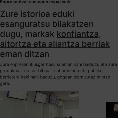
Enpresentzat sustapen espazioak
Zure istorioa eduki
esanguratsu bilakatzen
dugu, markak
konfiantza,
aitortza eta aliantza berriak
eman ditzan
Zure enpresari ikusgarritasuna eman nahi badiozu eta zure
produktuak eta zerbitzuak nabarmendu eta publiko
berrietara ireki nahi baduzu, gogoan izan: zutaz mintzo
gara.