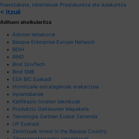
finantzaketa, inbertsioak
Prestakuntza eta ikaskuntza
< Itzuli
Adituen aholkularitza
Adimen lehiakorra
Basque Enterprise Europe Network
BDIH
BIND
Bind GovTech
Bind SME
ESA BIC Euskadi
Hornitzaile estrategikoak erakartzea
Inplantalariak
Kalifikazio txosten teknikoak
Produkzio Gaitasunen Mapaketa
Teknologia Garbien Euskal Zerrenda
UP Euskadi
Zerbitzuak Invest in the Basque Country
Zibersegurtasuneko simulakroak