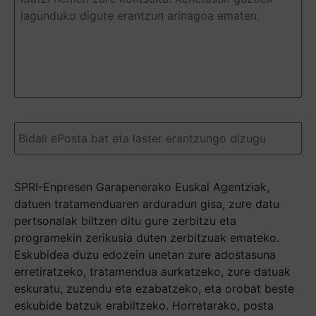
o
pregunta
(Required)
Email
(Required)
SPRI-Enpresen Garapenerako Euskal Agentziak,
datuen tratamenduaren arduradun gisa, zure datu
pertsonalak biltzen ditu gure zerbitzu eta
programekin zerikusia duten zerbitzuak emateko.
Eskubidea duzu edozein unetan zure adostasuna
erretiratzeko, tratamendua aurkatzeko, zure datuak
eskuratu, zuzendu eta ezabatzeko, eta orobat beste
eskubide batzuk erabiltzeko. Horretarako, posta