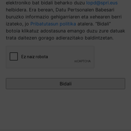
elektroniko bat bidali beharko duzu
lopd@spri.eus
helbidera. Era berean, Datu Pertsonalen Babesari
buruzko informazio gehigarriaren eta xehearen berri
izateko, jo
Pribatutasun politika
atalera. “Bidali”
botoia klikatuz adostasuna emango duzu zure datuak
trata daitezen gorago adierazitako baldintzetan.
Captcha