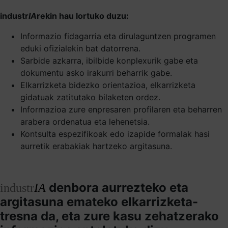
industr
IA
rekin hau lortuko duzu:
Informazio fidagarria eta dirulaguntzen programen
eduki ofizialekin bat datorrena.
Sarbide azkarra, ibilbide konplexurik gabe eta
dokumentu asko irakurri beharrik gabe.
Elkarrizketa bidezko orientazioa, elkarrizketa
gidatuak zatitutako bilaketen ordez.
Informazioa zure enpresaren profilaren eta beharren
arabera ordenatua eta lehenetsia.
Kontsulta espezifikoak edo izapide formalak hasi
aurretik erabakiak hartzeko argitasuna.
denbora aurrezteko eta
industr
IA
argitasuna emateko elkarrizketa-
tresna da, eta zure kasu zehatzerako