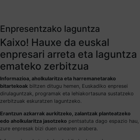
Enpresentzako laguntza
Kaixo! Hauxe da euskal
enpresari arreta eta laguntza
emateko zerbitzua
Informazioa, aholkularitza eta harremanetarako
bitartekoak
biltzen ditugu hemen, Euskadiko enpresei
dirulaguntzak, programak eta lehiakortasuna sustatzeko
zerbitzuak eskuratzen laguntzeko.
Erantzun azkarrak aurkitzeko, zalantzak planteatzeko
edo aholkularitza jasotzeko
pentsatuta dago espazio hau,
zure enpresak bizi duen unearen arabera.