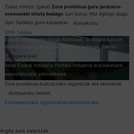
Zutaz mintzo
(
gara
)
Zure proiektua gure jarduera-
eremuekin lotuta badago
zuri buruz hitz egingo dugu
Spri Taldeko gure kanaletan
Kontaktatu
SPRI Taldea
Euskal enpresaren bloga
Albisteak, erabilera kasuak,
elkarrizketak, laguntzak, negozio aukerak, joerak…
Blogera joan
Atlas
Euskal Industria Politika
Industria eraldaketatik
espezializazio adimentsura
Arakatu
Zure proiektua bultzatzeko laguntzak eta ekimenak
Kontsultatu hemen
Enpresentzako laguntza
Harremanetarako
Nire harpidetzak
Aukeratu jaso nahi duzun informazioa
Argitu zure zalantzak