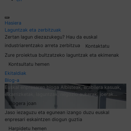
Hasiera
Laguntzak eta zerbitzuak
Zertan lagun diezazukegu?
Hau da euskal
industriarentzako arreta zerbitzua
Kontaktatu
Zure proiektua bultzatzeko laguntzak eta ekimenak
Kontsultatu hemen
Ekitaldiak
Blog-a
Euskal enpresaren bloga
Albisteak, erabilera kasuak,
elkarrizketak, laguntzak, negozio aukerak, joerak…
Blogera joan
Jaso iezaguzu eta egunean izango duzu euskal
enpresari eskaintzen diogun guztia
Harpidetu hemen