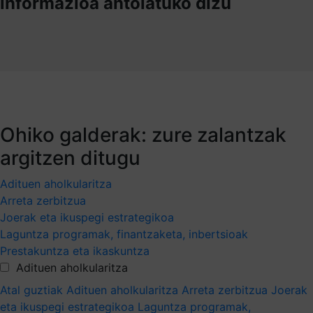
informazioa antolatuko dizu
Ohiko galderak: zure zalantzak
argitzen ditugu
Adituen aholkularitza
Arreta zerbitzua
Joerak eta ikuspegi estrategikoa
Laguntza programak, finantzaketa, inbertsioak
Prestakuntza eta ikaskuntza
Adituen aholkularitza
Atal guztiak
Adituen aholkularitza
Arreta zerbitzua
Joerak
eta ikuspegi estrategikoa
Laguntza programak,