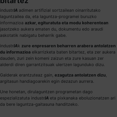
bitartez
industr
IA
adimen artifizial sortzailean oinarritutako
laguntzailea da, eta laguntza-programei buruzko
informazioa
azkar, egituratuta eta modu koherentean
jasotzeko aukera ematen du, dokumentu edo araudi
askotatik nabigatu beharrik gabe.
industr
IA
k
zure enpresaren beharren arabera antolatzen
du informazioa
elkarrizketa baten bitartez, eta zer aukera
dauden, zuri zein komeni zaizun eta zure kasuan zer
alderdi diren garrantzitsuak ulertzen lagunduko dizu.
Galderak erantzuteaz gain,
ezagutza antolatzen dizu
,
argitasun handiagoarekin egin dezazun aurrera.
Une honetan, dirulaguntzen programetan dago
espezializatuta industr
IA
eta pixkanaka eboluzionatzen ari
da bere laguntza-gaitasuna handitzeko.