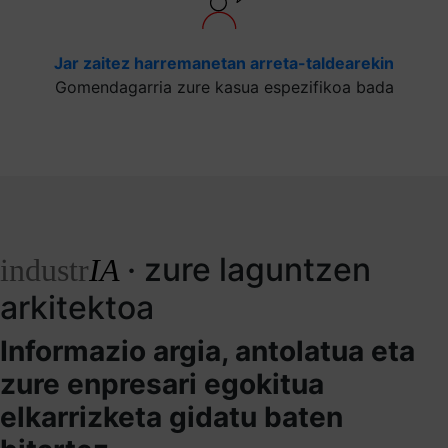
Jar zaitez harremanetan arreta-taldearekin
Gomendagarria zure kasua espezifikoa bada
· zure laguntzen
industr
IA
arkitektoa
Informazio argia, antolatua eta
zure enpresari egokitua
elkarrizketa gidatu baten