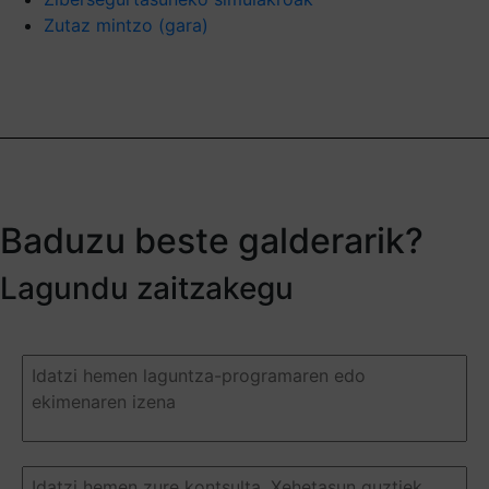
Zutaz mintzo (gara)
Baduzu beste galderarik?
Lagundu zaitzakegu
Duda
o
pregunta
(Required)
Duda