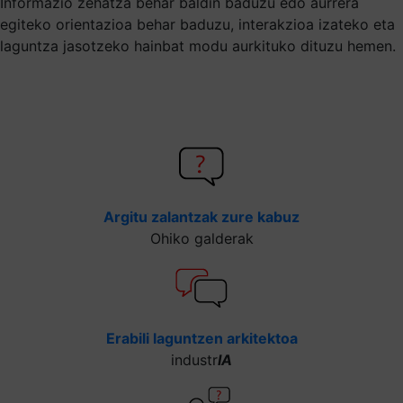
Informazio zehatza behar baldin baduzu edo aurrera
egiteko orientazioa behar baduzu, interakzioa izateko eta
laguntza jasotzeko hainbat modu aurkituko dituzu hemen.
Argitu zalantzak zure kabuz
Ohiko galderak
Erabili laguntzen arkitektoa
industr
IA