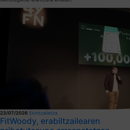
23/07/2026
Ekintzailetza
FitWoody, erabiltzailearen