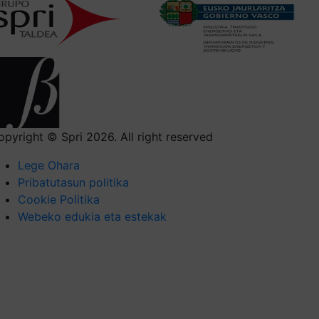
opyright © Spri 2026. All right reserved
Lege Ohara
Pribatutasun politika
Cookie Politika
Webeko edukia eta estekak