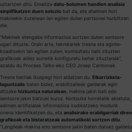
uztartzen ditu. Emaitza
datu-bolumen handien analisia
sinplifikatzen duen soluzio
bat da, eta ahalmen hori
makinekin zuzenean lan egiten duten pertsonei hurbiltzen
die.
“Makinek etengabe informazioa sortzen duten sentsore
ugari dituzte. Orain arte, teknikariek tresna eta aginte-
koadroekin lan egiten zuten, kontsultatu nahi zituzten
grafikoak aldez aurretik konfiguratu behar zituztenak”,
azaldu du Process Talks-eko CEO Josep Carmonak.
Tresna berriak ikuspegi hori aldatzen du.
Elkarrizketa-
laguntzaile
baten bidez, erabiltzaileak galderak egin
ditzake
hizkuntza naturalean
, makina jakin bati edo
sentsore jakin batzuei buruz. Kontsulta horretatik abiatuta,
adimen artifizialak informazioa irudikatzeko modurik
onena identifikatzen du, eta
analisirako erabilgarriak diren
grafikoak eta bistaratzeak automatikoki sortzen ditu
.
“Langileak makina edo sentsore jakin baten datuez galdetu