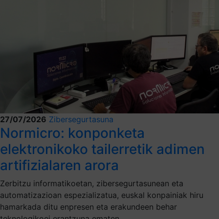
27/07/2026
Zibersegurtasuna
Normicro: konponketa
elektronikoko tailerretik adimen
artifizialaren arora
Zerbitzu informatikoetan, zibersegurtasunean eta
automatizazioan espezializatua, euskal konpainiak hiru
hamarkada ditu enpresen eta erakundeen behar
teknologikoei erantzuna ematen.