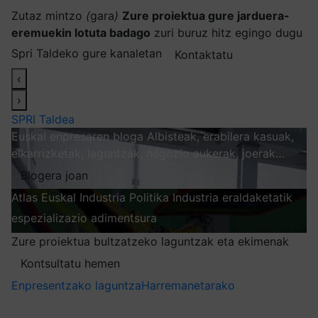
Zutaz mintzo
(
gara
)
Zure proiektua gure jarduera-
eremuekin lotuta badago
zuri buruz hitz egingo dugu
Spri Taldeko gure kanaletan
Kontaktatu
‹
›
SPRI Taldea
Euskal enpresaren bloga
Albisteak, erabilera kasuak,
elkarrizketak, laguntzak, negozio aukerak, joerak…
Blogera joan
Atlas
Euskal Industria Politika
Industria eraldaketatik
espezializazio adimentsura
Arakatu
Zure proiektua bultzatzeko laguntzak eta ekimenak
Kontsultatu hemen
Enpresentzako laguntza
Harremanetarako
Nire harpidetzak