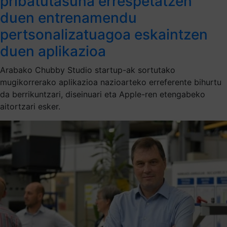
pribatutasuna errespetatzen
duen entrenamendu
pertsonalizatuagoa eskaintzen
duen aplikazioa
Arabako Chubby Studio startup-ak sortutako
mugikorrerako aplikazioa nazioarteko erreferente bihurtu
da berrikuntzari, diseinuari eta Apple-ren etengabeko
aitortzari esker.