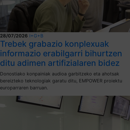
28/07/2026
I+G+B
Trebek grabazio konplexuak
informazio erabilgarri bihurtzen
ditu adimen artifizialaren bidez
Donostiako konpainiak audioa garbitzeko eta ahotsak
bereizteko teknologiak garatu ditu, EMPOWER proiektu
europarraren barruan.