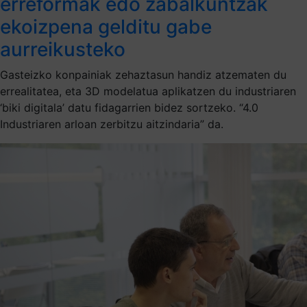
erreformak edo zabalkuntzak
ekoizpena gelditu gabe
aurreikusteko
Gasteizko konpainiak zehaztasun handiz atzematen du
errealitatea, eta 3D modelatua aplikatzen du industriaren
‘biki digitala’ datu fidagarrien bidez sortzeko. “4.0
Industriaren arloan zerbitzu aitzindaria” da.