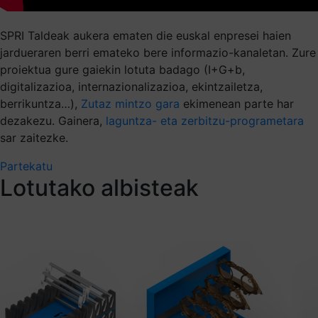
SPRI Taldeak aukera ematen die euskal enpresei haien
jardueraren berri emateko bere informazio-kanaletan. Zure
proiektua gure gaiekin lotuta badago (I+G+b,
digitalizazioa, internazionalizazioa, ekintzailetza,
berrikuntza…),
Zutaz mintzo gara
ekimenean parte har
dezakezu. Gainera,
laguntza- eta zerbitzu-programetara
sar zaitezke.
Partekatu
Lotutako albisteak