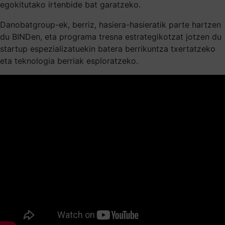
egokitutako irtenbide bat garatzeko.
Danobatgroup-ek, berriz, hasiera-hasieratik parte hartzen
du BINDen, eta programa tresna estrategikotzat jotzen du
startup espezializatuekin batera berrikuntza txertatzeko
eta teknologia berriak esploratzeko.