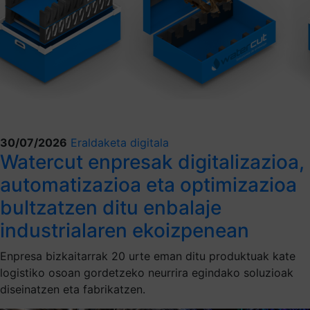
30/07/2026
Eraldaketa digitala
Watercut enpresak digitalizazioa,
automatizazioa eta optimizazioa
bultzatzen ditu enbalaje
industrialaren ekoizpenean
Enpresa bizkaitarrak 20 urte eman ditu produktuak kate
logistiko osoan gordetzeko neurrira egindako soluzioak
diseinatzen eta fabrikatzen.