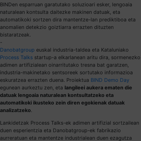
BINDen esparruan garatutako soluzioari esker, lengoaia
naturalean kontsulta daitezke makinen datuak, eta
automatikoki sortzen dira mantentze-lan prediktiboa eta
anomalien detekzio goiztiarra errazten dituzten
bistaratzeak.
-
Danobatgroup
euskal industria-taldea eta Kataluniako
Process Talks
startup-a elkarlanean aritu dira, sormenezko
adimen artifizialean oinarritutako tresna bat garatzen,
industria-makinetako sentsoreek sortutako informazioa
eskuratzea errazten duena. Proiektua
BIND Demo Day
egunean aurkeztu zen, eta
langileei aukera ematen die
datuak lengoaia naturalean kontsultatzeko eta
automatikoki ikusteko zein diren egokienak datuak
analizatzeko
.
Lankidetzak Process Talks-ek adimen artifizial sortzailean
duen esperientzia eta Danobatgroup-ek fabrikazio
aurreratuan eta mantentze industrialean duen ezagutza