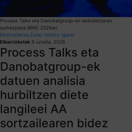
Process Talks eta Danobatgroup-en lankidetzaren
aurkezpena BIND 2026an.
Ekintzailetza
Zutaz mintzo (gara)
Elkarrizketak
9 uztaila, 2026
Process Talks eta
Danobatgroup-ek
datuen analisia
hurbiltzen diete
langileei AA
sortzailearen bidez