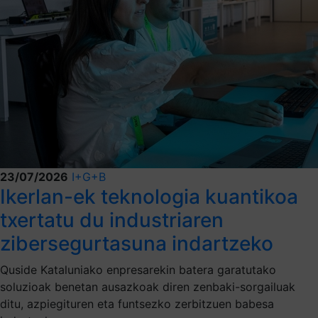
23/07/2026
I+G+B
Ikerlan-ek teknologia kuantikoa
txertatu du industriaren
zibersegurtasuna indartzeko
Quside Kataluniako enpresarekin batera garatutako
soluzioak benetan ausazkoak diren zenbaki-sorgailuak
ditu, azpiegituren eta funtsezko zerbitzuen babesa