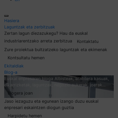
Hasiera
Laguntzak eta zerbitzuak
Zertan lagun diezazukegu?
Hau da euskal
industriarentzako arreta zerbitzua
Kontaktatu
Zure proiektua bultzatzeko laguntzak eta ekimenak
Kontsultatu hemen
Ekitaldiak
Blog-a
Euskal enpresaren bloga
Albisteak, erabilera kasuak,
elkarrizketak, laguntzak, negozio aukerak, joerak…
Blogera joan
Jaso iezaguzu eta egunean izango duzu euskal
enpresari eskaintzen diogun guztia
Harpidetu hemen