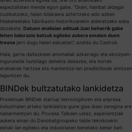
espezialisten mende egon gabe. “Orain, hainbat aldagai
irudikatzeko, haien bilakaera aztertzeko edo azken
hilabeteetako fabrikazio-historikoarekin alderatzeko eska
dezakete.
Datuen analisian adituak izan beharrik gabe
lehen balorazio batzuk egiteko aukera ematen duen
tresna
jarri dugu haien eskuetan”, azaldu du Castrok.
Hala, gerta daitezkeen anomaliak azkarrago eta ekoizpen-
ingurunetik hurbilago detekta daitezke, eta horrek
erabakiak hartzea eta mantentze-lan prediktiboak arintzen
laguntzen du.
BINDek bultzatutako lankidetza
Proiektuak BINDek startup teknologikoen eta enpresa
industrialen arteko lankidetza-gune gisa duen zeregina ere
nabarmentzen du. Process Talksen ustez, esperientziak
aukera eman du Danobatgroupeko talde teknikoekin
estuki lan egiteko eta industriaren benetako behar bati