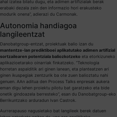
ahal izatea bilatu dugu, eta adimen artifizialak berak
erabaki dezala zein den informazio hori erakusteko
modurik onena”, adierazi du Carmonak.
Autonomia handiagoa
langileentzat
Danobatgroup-entzat, proiektuak balio izan du
mantentze-lan prediktiboei aplikatutako adimen artifizial
sortzailearen potentziala baliozkotzeko
eta etorkizuneko
aplikazioetarako oinarriak finkatzeko. “Teknologia
horretan aspalditik ari ginen lanean, eta planteatzen ari
ginen ikuspegiak zentzurik ba ote zuen balioztatu nahi
genuen. AAn aditua den Process Talks enpresak aukera
eman digu lehen proiektu pilotu bat garatzeko eta bide
onetik gindoazela berresteko”, esan du Danobatgroup-eko
Berrikuntzako arduradun Ivan Castrok.
Aurrerapauso nagusietako bat langileek berek datuen
lehen azterketa egitea da, une oro analitikako