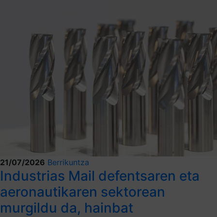
21/07/2026
Berrikuntza
Industrias Mail defentsaren eta
aeronautikaren sektorean
murgildu da, hainbat