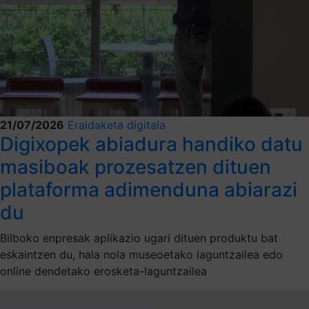
21/07/2026
Eraldaketa digitala
Digixopek abiadura handiko datu
masiboak prozesatzen dituen
plataforma adimenduna abiarazi
du
Bilboko enpresak aplikazio ugari dituen produktu bat
eskaintzen du, hala nola museoetako laguntzailea edo
online dendetako erosketa-laguntzailea