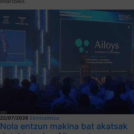
indartzeko.
22/07/2026
Ekintzailetza
Nola entzun makina bat akatsak