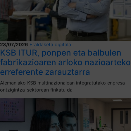
23/07/2026
Eraldaketa digitala
KSB ITUR, ponpen eta balbulen
fabrikazioaren arloko nazioarteko
erreferente zarauztarra
Alemaniako KSB multinazionalean integratutako enpresa
ontzigintza-sektorean finkatu da