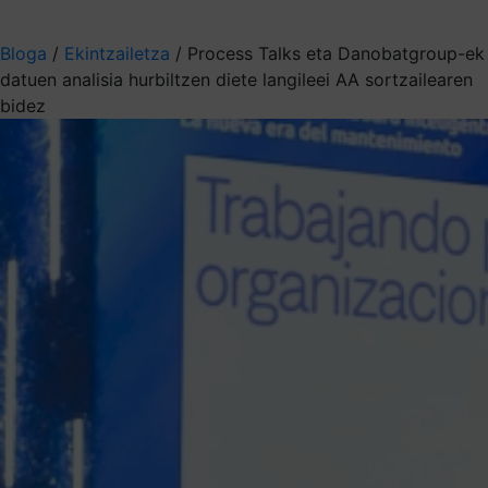
Aukeratu jaso nahi duzun informazioa
Bloga
/
Ekintzailetza
/
Process Talks eta Danobatgroup-ek
datuen analisia hurbiltzen diete langileei AA sortzailearen
bidez