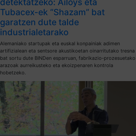
detektatzeko: Ailoys eta
Tubacex-ek “Shazam” bat
garatzen dute talde
industrialetarako
Alemaniako startupak eta euskal konpainiak adimen
artifizialean eta sentsore akustikoetan oinarritutako tresna
bat sortu dute BINDen esparruan, fabrikazio-prozesuetako
arazoak aurreikusteko eta ekoizpenaren kontrola
hobetzeko.