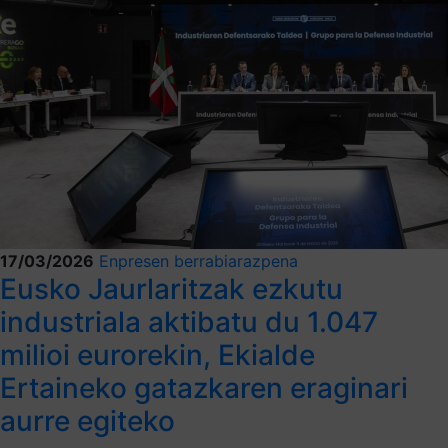
17/03/2026
Enpresen berrabiarazpena
Eusko Jaurlaritzak ezkutu
industriala aktibatu du 1.047
milioi eurorekin, Ekialde
Ertaineko gatazkaren eraginari
aurre egiteko