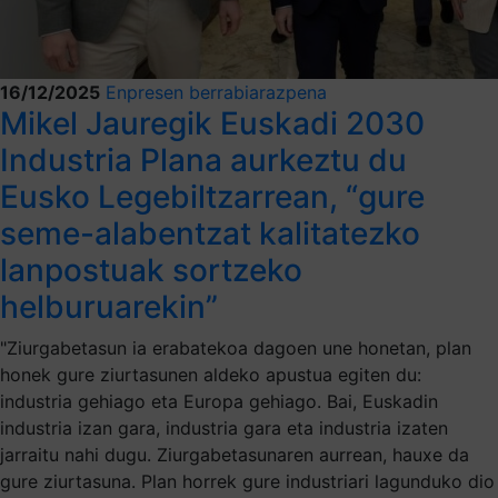
16/12/2025
Enpresen berrabiarazpena
Mikel Jauregik Euskadi 2030
Industria Plana aurkeztu du
Eusko Legebiltzarrean, “gure
seme-alabentzat kalitatezko
lanpostuak sortzeko
helburuarekin”
"Ziurgabetasun ia erabatekoa dagoen une honetan, plan
honek gure ziurtasunen aldeko apustua egiten du:
industria gehiago eta Europa gehiago. Bai, Euskadin
industria izan gara, industria gara eta industria izaten
jarraitu nahi dugu. Ziurgabetasunaren aurrean, hauxe da
gure ziurtasuna. Plan horrek gure industriari lagunduko dio