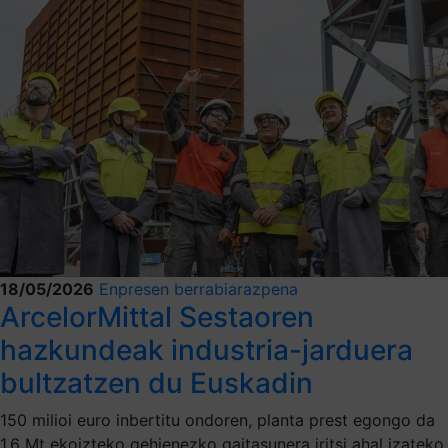
18/05/2026
Enpresen berrabiarazpena
ArcelorMittal Sestaoren
hazkundeak industria-jarduera
bultzatzen du Euskadin
150 milioi euro inbertitu ondoren, planta prest egongo da
1,6 Mt ekoizteko gehienezko gaitasunera iritsi ahal izateko,