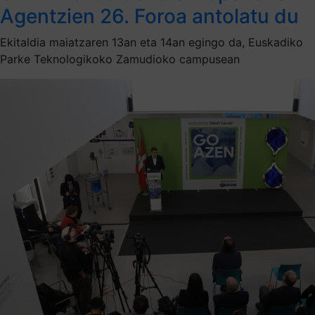
Agentzien 26. Foroa antolatu du
Ekitaldia maiatzaren 13an eta 14an egingo da, Euskadiko
Parke Teknologikoko Zamudioko campusean