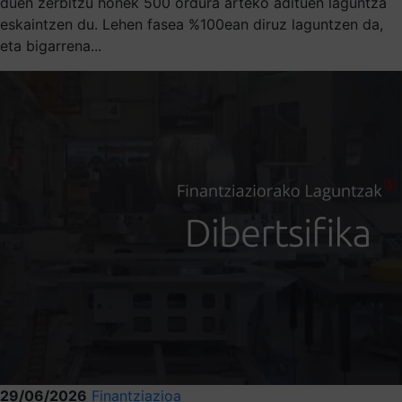
duen zerbitzu honek 500 ordura arteko adituen laguntza
eskaintzen du. Lehen fasea %100ean diruz laguntzen da,
eta bigarrena...
29/06/2026
Finantziazioa