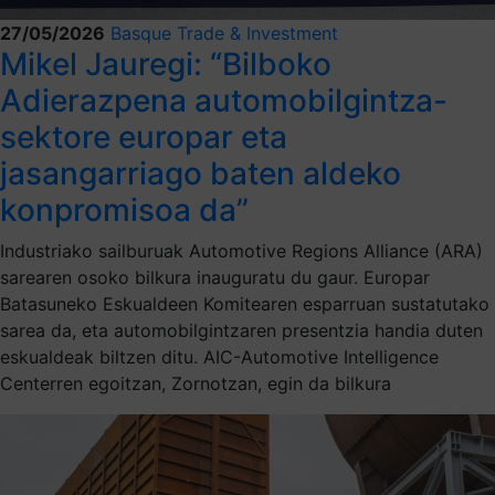
27/05/2026
Basque Trade & Investment
Mikel Jauregi: “Bilboko
Adierazpena automobilgintza-
sektore europar eta
jasangarriago baten aldeko
konpromisoa da”
Industriako sailburuak Automotive Regions Alliance (ARA)
sarearen osoko bilkura inauguratu du gaur. Europar
Batasuneko Eskualdeen Komitearen esparruan sustatutako
sarea da, eta automobilgintzaren presentzia handia duten
eskualdeak biltzen ditu. AIC-Automotive Intelligence
Centerren egoitzan, Zornotzan, egin da bilkura