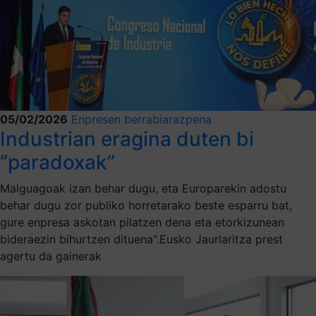
05/02/2026
Enpresen berrabiarazpena
Industrian eragina duten bi
“paradoxak”
Malguagoak izan behar dugu, eta Europarekin adostu
behar dugu zor publiko horretarako beste esparru bat,
gure enpresa askotan pilatzen dena eta etorkizunean
bideraezin bihurtzen dituena".Eusko Jaurlaritza prest
agertu da gainerak