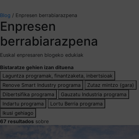
Aukeratu jaso nahi duzun informazioa
Blog
/
Enpresen berrabiarazpena
Enpresen
berrabiarazpena
Euskal enpresaren blogeko edukiak
Bistaratze gehien izan dituena
Laguntza programak, finantzaketa, inbertsioak
Renove Smart Industry programa
Zutaz mintzo (gara)
Dibertsifika programa
Gauzatu Industria programa
Indartu programa
Lortu Berria programa
Ikusi gehiago
67 resultados
sobre