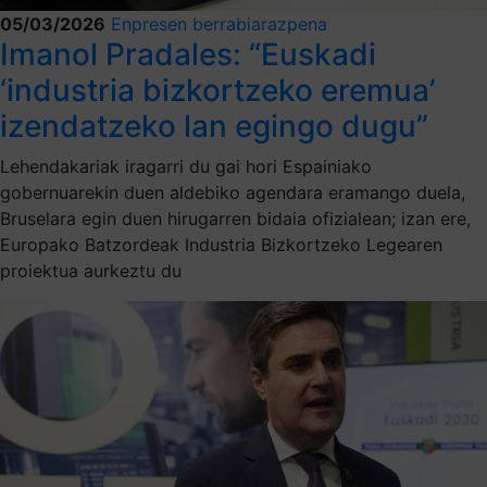
05/03/2026
Enpresen berrabiarazpena
Imanol Pradales: “Euskadi
‘industria bizkortzeko eremua’
izendatzeko lan egingo dugu”
Lehendakariak iragarri du gai hori Espainiako
gobernuarekin duen aldebiko agendara eramango duela,
Bruselara egin duen hirugarren bidaia ofizialean; izan ere,
Europako Batzordeak Industria Bizkortzeko Legearen
proiektua aurkeztu du