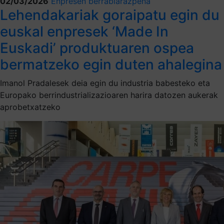
02/03/2026
Enpresen berrabiarazpena
Lehendakariak goraipatu egin du
euskal enpresek ‘Made In
Euskadi’ produktuaren ospea
bermatzeko egin duten ahalegina
Imanol Pradalesek deia egin du industria babesteko eta
Europako berrindustrializazioaren harira datozen aukerak
aprobetxatzeko