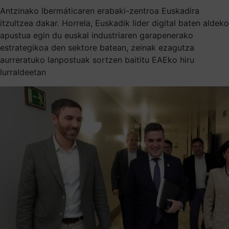
Antzinako Ibermáticaren erabaki-zentroa Euskadira
itzultzea dakar. Horrela, Euskadik lider digital baten aldeko
apustua egin du euskal industriaren garapenerako
estrategikoa den sektore batean, zeinak ezagutza
aurreratuko lanpostuak sortzen baititu EAEko hiru
lurraldeetan