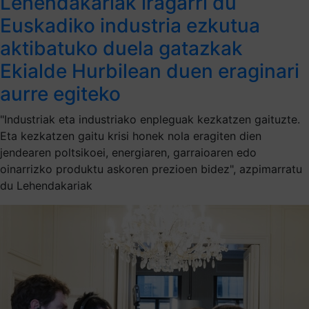
Lehendakariak iragarri du
Euskadiko industria ezkutua
aktibatuko duela gatazkak
Ekialde Hurbilean duen eraginari
aurre egiteko
"Industriak eta industriako enpleguak kezkatzen gaituzte.
Eta kezkatzen gaitu krisi honek nola eragiten dien
jendearen poltsikoei, energiaren, garraioaren edo
oinarrizko produktu askoren prezioen bidez", azpimarratu
du Lehendakariak