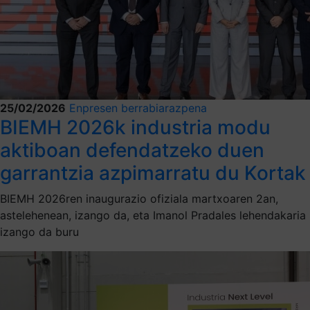
25/02/2026
Enpresen berrabiarazpena
BIEMH 2026k industria modu
aktiboan defendatzeko duen
garrantzia azpimarratu du Kortak
BIEMH 2026ren inaugurazio ofiziala martxoaren 2an,
astelehenean, izango da, eta Imanol Pradales lehendakaria
izango da buru