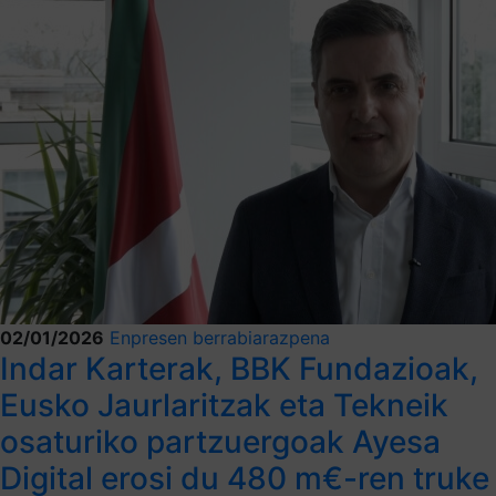
02/01/2026
Enpresen berrabiarazpena
Indar Karterak, BBK Fundazioak,
Eusko Jaurlaritzak eta Tekneik
osaturiko partzuergoak Ayesa
Digital erosi du 480 m€-ren truke