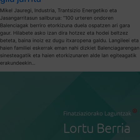
Mikel Jauregi, Industria, Trantsizio Energetiko eta
Jasangarritasun sailburua: “100 urteren ondoren
Balenciagak berriro etorkizuna duela ospatzen ari gara
gaur. Hilabete asko izan dira hotzez eta hodei beltzez
beteta, baina inoiz ez dugu itxaropena galdu. Langileei eta
haien familiei eskerrak eman nahi dizkiet Balenciagarengan
sinesteagatik eta haien etorkizunaren alde lan egiteagatik
erakundeekin...