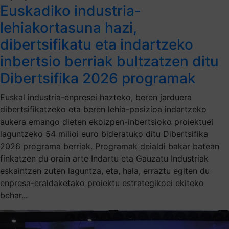
Euskadiko industria-
lehiakortasuna hazi,
dibertsifikatu eta indartzeko
inbertsio berriak bultzatzen ditu
Dibertsifika 2026 programak
Euskal industria-enpresei hazteko, beren jarduera
dibertsifikatzeko eta beren lehia-posizioa indartzeko
aukera emango dieten ekoizpen-inbertsioko proiektuei
laguntzeko 54 milioi euro bideratuko ditu Dibertsifika
2026 programa berriak. Programak deialdi bakar batean
finkatzen du orain arte Indartu eta Gauzatu Industriak
eskaintzen zuten laguntza, eta, hala, erraztu egiten du
enpresa-eraldaketako proiektu estrategikoei ekiteko
behar...