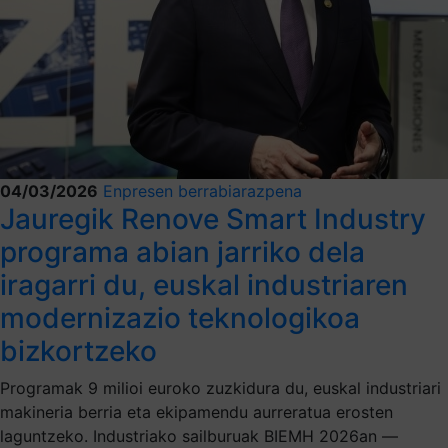
04/03/2026
Enpresen berrabiarazpena
Jauregik Renove Smart Industry
programa abian jarriko dela
iragarri du, euskal industriaren
modernizazio teknologikoa
bizkortzeko
Programak 9 milioi euroko zuzkidura du, euskal industriari
makineria berria eta ekipamendu aurreratua erosten
laguntzeko. Industriako sailburuak BIEMH 2026an —