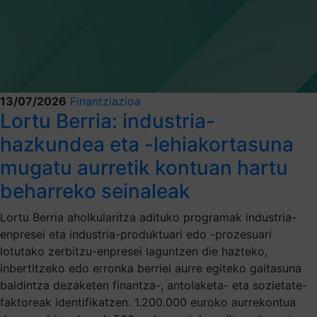
13/07/2026
Finantziazioa
Lortu Berria: industria-
hazkundea eta -lehiakortasuna
mugatu aurretik kontuan hartu
beharreko seinaleak
Lortu Berria aholkularitza adituko programak industria-
enpresei eta industria-produktuari edo -prozesuari
lotutako zerbitzu-enpresei laguntzen die hazteko,
inbertitzeko edo erronka berriei aurre egiteko gaitasuna
baldintza dezaketen finantza-, antolaketa- eta sozietate-
faktoreak identifikatzen. 1.200.000 euroko aurrekontua