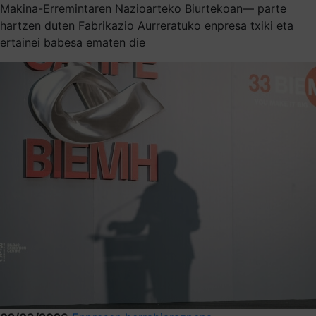
Makina-Erremintaren Nazioarteko Biurtekoan— parte
hartzen duten Fabrikazio Aurreratuko enpresa txiki eta
ertainei babesa ematen die