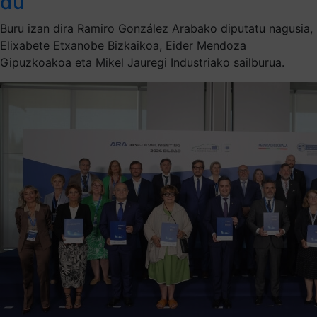
du
Buru izan dira Ramiro González Arabako diputatu nagusia,
Elixabete Etxanobe Bizkaikoa, Eider Mendoza
Gipuzkoakoa eta Mikel Jauregi Industriako sailburua.