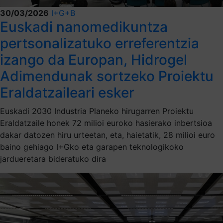
30/03/2026
I+G+B
Euskadi nanomedikuntza
pertsonalizatuko erreferentzia
izango da Europan, Hidrogel
Adimendunak sortzeko Proiektu
Eraldatzaileari esker
Euskadi 2030 Industria Planeko hirugarren Proiektu
Eraldatzaile honek 72 milioi euroko hasierako inbertsioa
dakar datozen hiru urteetan, eta, haietatik, 28 milioi euro
baino gehiago I+Gko eta garapen teknologikoko
jardueretara bideratuko dira