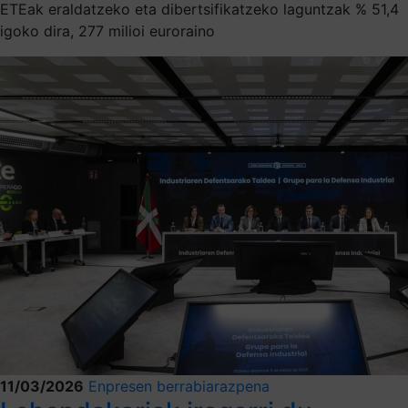
ETEak eraldatzeko eta dibertsifikatzeko laguntzak % 51,4
igoko dira, 277 milioi euroraino
11/03/2026
Enpresen berrabiarazpena