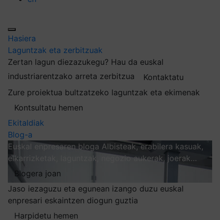
Hasiera
Laguntzak eta zerbitzuak
Zertan lagun diezazukegu?
Hau da euskal
industriarentzako arreta zerbitzua
Kontaktatu
Zure proiektua bultzatzeko laguntzak eta ekimenak
Kontsultatu hemen
Ekitaldiak
Blog-a
Euskal enpresaren bloga
Albisteak, erabilera kasuak,
elkarrizketak, laguntzak, negozio aukerak, joerak…
Blogera joan
Jaso iezaguzu eta egunean izango duzu euskal
enpresari eskaintzen diogun guztia
Harpidetu hemen