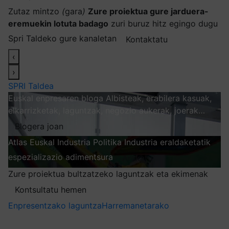
Zutaz mintzo
(
gara
)
Zure proiektua gure jarduera-
eremuekin lotuta badago
zuri buruz hitz egingo dugu
Spri Taldeko gure kanaletan
Kontaktatu
‹
›
SPRI Taldea
Euskal enpresaren bloga
Albisteak, erabilera kasuak,
elkarrizketak, laguntzak, negozio aukerak, joerak…
Blogera joan
Atlas
Euskal Industria Politika
Industria eraldaketatik
espezializazio adimentsura
Arakatu
Zure proiektua bultzatzeko laguntzak eta ekimenak
Kontsultatu hemen
Enpresentzako laguntza
Harremanetarako
Nire harpidetzak