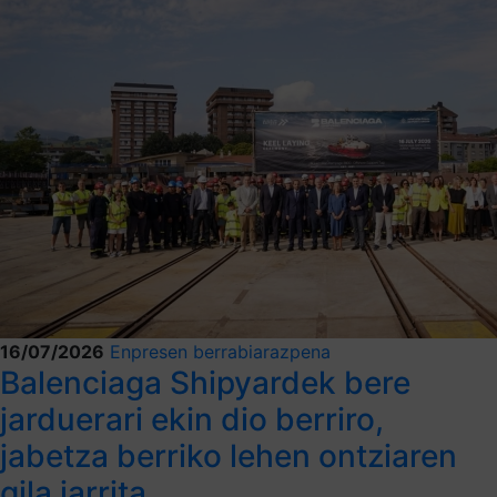
16/07/2026
Enpresen berrabiarazpena
Balenciaga Shipyardek bere
jarduerari ekin dio berriro,
jabetza berriko lehen ontziaren
gila jarrita