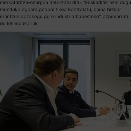
merkataritza-ezarpen detektatu ditu. “Euskaditik ezin dugu
munduko egoera geopolitikoa kontrolatu, baina bizkor
erantzun dezakegu gure industria babesteko”, azpimarratu
du lehendakariak