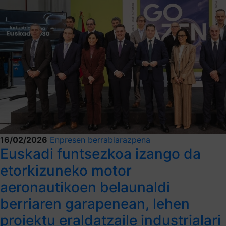
16/02/2026
Enpresen berrabiarazpena
Euskadi funtsezkoa izango da
etorkizuneko motor
aeronautikoen belaunaldi
berriaren garapenean, lehen
proiektu eraldatzaile industrialari