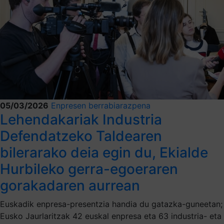
05/03/2026
Enpresen berrabiarazpena
Lehendakariak Industria
Defendatzeko Taldearen
bilerarako deia egin du, Ekialde
Hurbileko gerra-egoeraren
gorakadaren aurrean
Euskadik enpresa-presentzia handia du gatazka-guneetan;
Eusko Jaurlaritzak 42 euskal enpresa eta 63 industria- eta