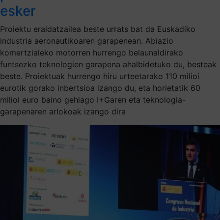
esker
Proiektu eraldatzailea beste urrats bat da Euskadiko
industria aeronautikoaren garapenean. Abiazio
komertzialeko motorren hurrengo belaunaldirako
funtsezko teknologien garapena ahalbidetuko du, besteak
beste. Proiektuak hurrengo hiru urteetarako 110 milioi
eurotik gorako inbertsioa izango du, eta horietatik 60
milioi euro baino gehiago I+Garen eta teknologia-
garapenaren arlokoak izango dira