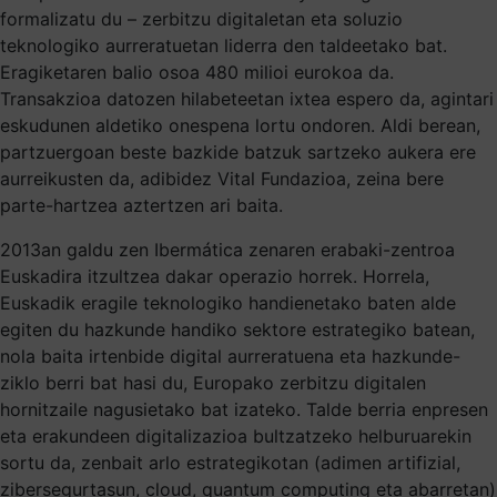
formalizatu du – zerbitzu digitaletan eta soluzio
teknologiko aurreratuetan liderra den taldeetako bat.
Eragiketaren balio osoa 480 milioi eurokoa da.
Transakzioa datozen hilabeteetan ixtea espero da, agintari
eskudunen aldetiko onespena lortu ondoren. Aldi berean,
partzuergoan beste bazkide batzuk sartzeko aukera ere
aurreikusten da, adibidez Vital Fundazioa, zeina bere
parte-hartzea aztertzen ari baita.
2013an galdu zen Ibermática zenaren erabaki-zentroa
Euskadira itzultzea dakar operazio horrek. Horrela,
Euskadik eragile teknologiko handienetako baten alde
egiten du hazkunde handiko sektore estrategiko batean,
nola baita irtenbide digital aurreratuena eta hazkunde-
ziklo berri bat hasi du, Europako zerbitzu digitalen
hornitzaile nagusietako bat izateko. Talde berria enpresen
eta erakundeen digitalizazioa bultzatzeko helburuarekin
sortu da, zenbait arlo estrategikotan (adimen artifizial,
zibersegurtasun, cloud, quantum computing eta abarretan)