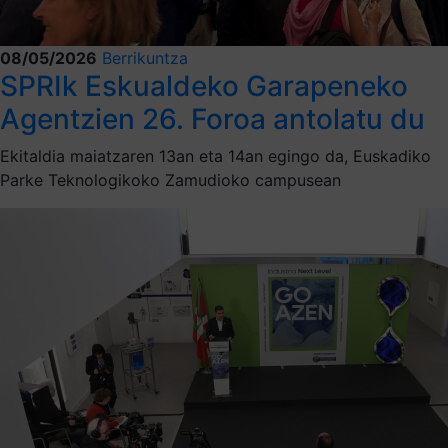
08/05/2026
Berrikuntza
SPRIk Eskualdeko Garapeneko
Agentzien 26. Foroa antolatu du
Ekitaldia maiatzaren 13an eta 14an egingo da, Euskadiko
Parke Teknologikoko Zamudioko campusean