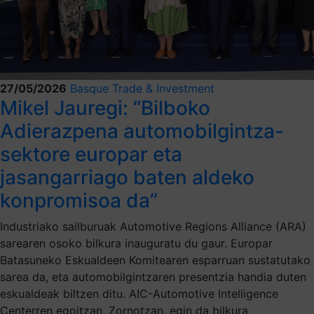
27/05/2026
Basque Trade & Investment
Mikel Jauregi: “Bilboko
Adierazpena automobilgintza-
sektore europar eta
jasangarriago baten aldeko
konpromisoa da”
Industriako sailburuak Automotive Regions Alliance (ARA)
sarearen osoko bilkura inauguratu du gaur. Europar
Batasuneko Eskualdeen Komitearen esparruan sustatutako
sarea da, eta automobilgintzaren presentzia handia duten
eskualdeak biltzen ditu. AIC-Automotive Intelligence
Centerren egoitzan, Zornotzan, egin da bilkura