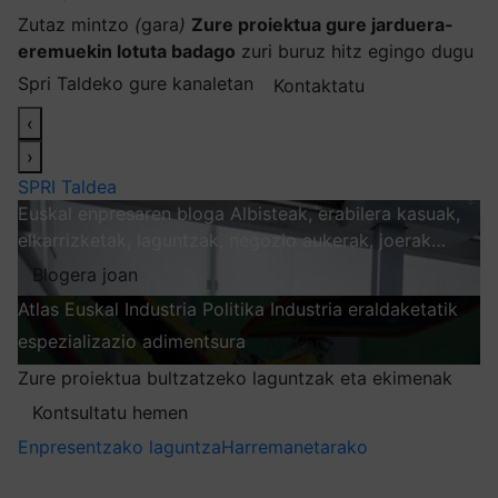
Zutaz mintzo
(
gara
)
Zure proiektua gure jarduera-
eremuekin lotuta badago
zuri buruz hitz egingo dugu
Spri Taldeko gure kanaletan
Kontaktatu
‹
›
SPRI Taldea
Euskal enpresaren bloga
Albisteak, erabilera kasuak,
elkarrizketak, laguntzak, negozio aukerak, joerak…
Blogera joan
Atlas
Euskal Industria Politika
Industria eraldaketatik
espezializazio adimentsura
Arakatu
Zure proiektua bultzatzeko laguntzak eta ekimenak
Kontsultatu hemen
Enpresentzako laguntza
Harremanetarako
Nire harpidetzak