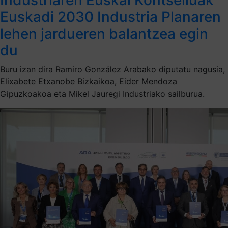
Euskadi 2030 Industria Planaren
lehen jardueren balantzea egin
du
Buru izan dira Ramiro González Arabako diputatu nagusia,
Elixabete Etxanobe Bizkaikoa, Eider Mendoza
Gipuzkoakoa eta Mikel Jauregi Industriako sailburua.