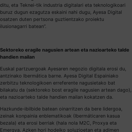
ditu, eta Teknei-tik industria digitalari eta teknologikoari
buruz dugun ezagutza eskaini nahi dugu, Ayesa Digital
osatzen duten pertsona guztientzako proiektu
ilusionagarri batean”.
Sektoreko eragile nagusien artean eta nazioarteko talde
handien mailan
Euskal partzuergoak Ayesaren negozio digitala erosi du,
antzinako Ibermática barne. Ayesa Digital Espainiako
zerbitzu teknologikoen erreferente nagusietako bat
bilakatu da (sektoreko bost eragile nagusien artean dago),
eta nazioarteko talde handien mailan kokatzen da.
Hazkunde-ibilbide batean oinarritzen da bere lidergoa,
zeinak konpainia enblematikoak (Ibermáticaren kasua
bezala) eta erosi berriak (hala nola M2C, Proxya eta
Emergya. Azken hori hodeiko soluzioetan eta adimen