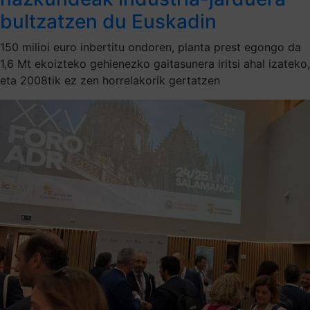
bultzatzen du Euskadin
150 milioi euro inbertitu ondoren, planta prest egongo da
1,6 Mt ekoizteko gehienezko gaitasunera iritsi ahal izateko,
eta 2008tik ez zen horrelakorik gertatzen