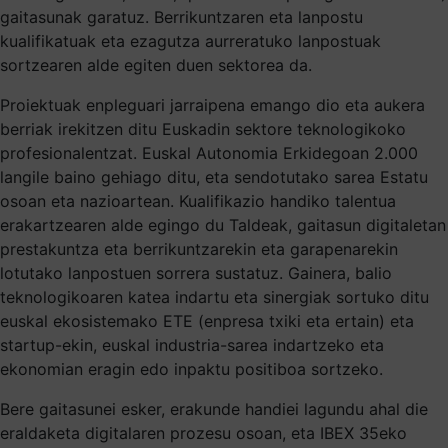
gaitasunak garatuz. Berrikuntzaren eta lanpostu
kualifikatuak eta ezagutza aurreratuko lanpostuak
sortzearen alde egiten duen sektorea da.
Proiektuak enpleguari jarraipena emango dio eta aukera
berriak irekitzen ditu Euskadin sektore teknologikoko
profesionalentzat. Euskal Autonomia Erkidegoan 2.000
langile baino gehiago ditu, eta sendotutako sarea Estatu
osoan eta nazioartean. Kualifikazio handiko talentua
erakartzearen alde egingo du Taldeak, gaitasun digitaletan
prestakuntza eta berrikuntzarekin eta garapenarekin
lotutako lanpostuen sorrera sustatuz. Gainera, balio
teknologikoaren katea indartu eta sinergiak sortuko ditu
euskal ekosistemako ETE (enpresa txiki eta ertain) eta
startup-ekin, euskal industria-sarea indartzeko eta
ekonomian eragin edo inpaktu positiboa sortzeko.
Bere gaitasunei esker, erakunde handiei lagundu ahal die
eraldaketa digitalaren prozesu osoan, eta IBEX 35eko