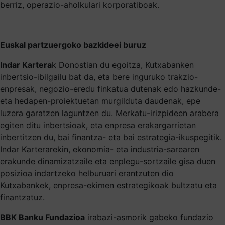
berriz, operazio-aholkulari korporatiboak.
Euskal partzuergoko bazkideei buruz
Indar Kartera
k Donostian du egoitza, Kutxabanken
inbertsio-ibilgailu bat da, eta bere inguruko trakzio-
enpresak, negozio-eredu finkatua dutenak edo hazkunde-
eta hedapen-proiektuetan murgilduta daudenak, epe
luzera garatzen laguntzen du. Merkatu-irizpideen arabera
egiten ditu inbertsioak, eta enpresa erakargarrietan
inbertitzen du, bai finantza- eta bai estrategia-ikuspegitik.
Indar Karterarekin, ekonomia- eta industria-sarearen
erakunde dinamizatzaile eta enplegu-sortzaile gisa duen
posizioa indartzeko helburuari erantzuten dio
Kutxabankek, enpresa-ekimen estrategikoak bultzatu eta
finantzatuz.
BBK Banku Fundazioa
irabazi-asmorik gabeko fundazio