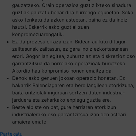
gauzatzeko. Orain operazioa guztiz ixteko sinadura
guztiak gauzatu behar dira hurrengo egunetan. Soka
asko tenkatu da azken asteetan, baina ez da inoiz
hautsi. Eskerrik asko guztiei zuen
konpromezuarengatik.
Ez da prozesu erraza izan. Bidean aurkitu ditugun
zailtasunak zailtasun, ez gara inoiz ezkortasunean
erori. Gogor lan egitea, zuhurtziaz eta diskrezioz oso
garrantzitsua da horrelako operazioak burutzeko.
Akordio hau konpromiso honen emaitza da.
Denok asko genuen jokoan operazio honetan. Ez
bakarrik Balenciagaren eta bere langileen etorkizuna,
baita ontziolak inguruan sortzen duten industria-
jarduera eta zeharkako enplegu guztia ere.
Beste albiste on bat, gure herriaren etorkizun
industrialerako oso garrantzitsua izan den asteari
amaiera emate
Partekatu