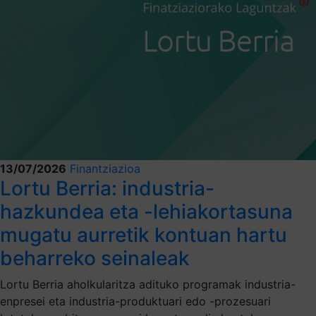
13/07/2026
Finantziazioa
Lortu Berria: industria-
hazkundea eta -lehiakortasuna
mugatu aurretik kontuan hartu
beharreko seinaleak
Lortu Berria aholkularitza adituko programak industria-
enpresei eta industria-produktuari edo -prozesuari