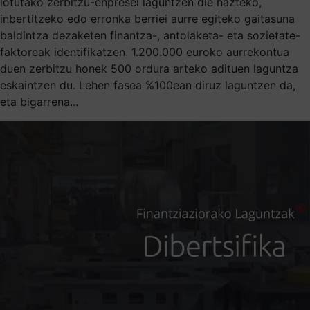
lotutako zerbitzu-enpresei laguntzen die hazteko,
inbertitzeko edo erronka berriei aurre egiteko gaitasuna
baldintza dezaketen finantza-, antolaketa- eta sozietate-
faktoreak identifikatzen. 1.200.000 euroko aurrekontua
duen zerbitzu honek 500 ordura arteko adituen laguntza
eskaintzen du. Lehen fasea %100ean diruz laguntzen da,
eta bigarrena...