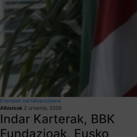
Enpresen berrabiarazpena
Albisteak
2 urtarrila, 2026
Indar Karterak, BBK
Fundazioak, Eusko