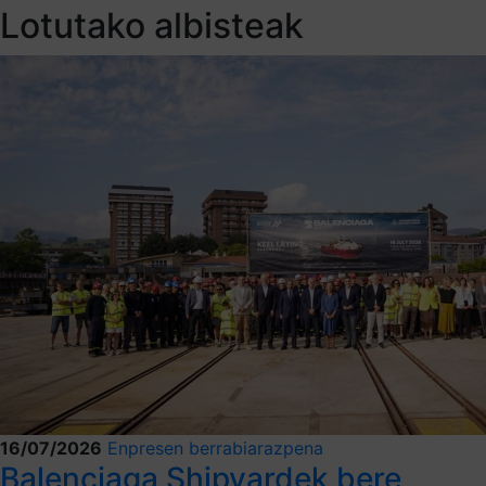
Lotutako albisteak
16/07/2026
Enpresen berrabiarazpena
Balenciaga Shipyardek bere