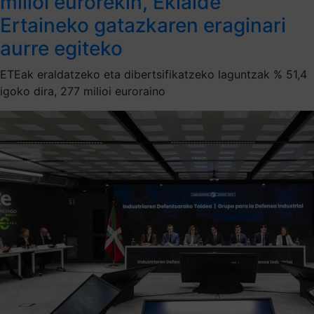
milioi eurorekin, Ekialde
Ertaineko gatazkaren eraginari
aurre egiteko
ETEak eraldatzeko eta dibertsifikatzeko laguntzak % 51,4
igoko dira, 277 milioi euroraino