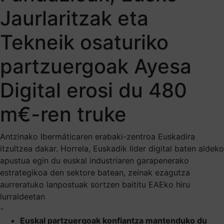
Jaurlaritzak eta
Tekneik osaturiko
partzuergoak Ayesa
Digital erosi du 480
m€-ren truke
Antzinako Ibermáticaren erabaki-zentroa Euskadira
itzultzea dakar. Horrela, Euskadik lider digital baten aldeko
apustua egin du euskal industriaren garapenerako
estrategikoa den sektore batean, zeinak ezagutza
aurreratuko lanpostuak sortzen baititu EAEko hiru
lurraldeetan
-
Euskal partzuergoak konfiantza mantenduko du