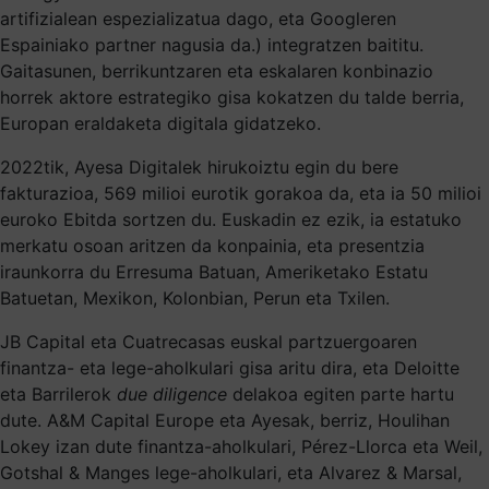
artifizialean espezializatua dago, eta Googleren
Espainiako partner nagusia da.) integratzen baititu.
Gaitasunen, berrikuntzaren eta eskalaren konbinazio
horrek aktore estrategiko gisa kokatzen du talde berria,
Europan eraldaketa digitala gidatzeko.
2022tik, Ayesa Digitalek hirukoiztu egin du bere
fakturazioa, 569 milioi eurotik gorakoa da, eta ia 50 milioi
euroko Ebitda sortzen du. Euskadin ez ezik, ia estatuko
merkatu osoan aritzen da konpainia, eta presentzia
iraunkorra du Erresuma Batuan, Ameriketako Estatu
Batuetan, Mexikon, Kolonbian, Perun eta Txilen.
JB Capital eta Cuatrecasas euskal partzuergoaren
finantza- eta lege-aholkulari gisa aritu dira, eta Deloitte
eta Barrilerok
due diligence
delakoa egiten parte hartu
dute. A&M Capital Europe eta Ayesak, berriz, Houlihan
Lokey izan dute finantza-aholkulari, Pérez-Llorca eta Weil,
Gotshal & Manges lege-aholkulari, eta Alvarez & Marsal,