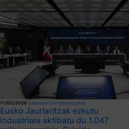
17/03/2026
Enpresen berrabiarazpena
Eusko Jaurlaritzak ezkutu
industriala aktibatu du 1.047