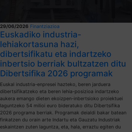
29/06/2026
Finantziazioa
Euskadiko industria-
lehiakortasuna hazi,
dibertsifikatu eta indartzeko
inbertsio berriak bultzatzen ditu
Dibertsifika 2026 programak
Euskal industria-enpresei hazteko, beren jarduera
dibertsifikatzeko eta beren lehia-posizioa indartzeko
aukera emango dieten ekoizpen-inbertsioko proiektuei
laguntzeko 54 milioi euro bideratuko ditu Dibertsifika
2026 programa berriak. Programak deialdi bakar batean
finkatzen du orain arte Indartu eta Gauzatu Industriak
eskaintzen zuten laguntza, eta, hala, erraztu egiten du