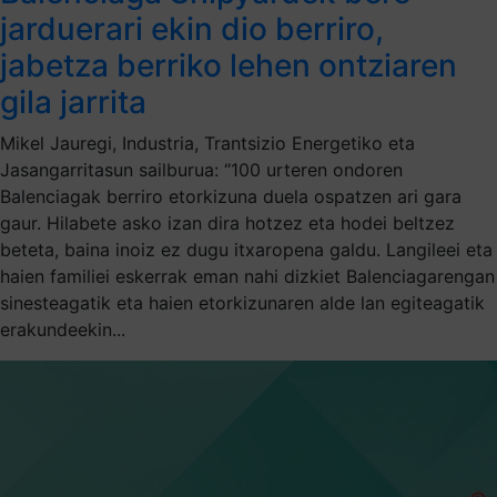
jarduerari ekin dio berriro,
jabetza berriko lehen ontziaren
gila jarrita
Mikel Jauregi, Industria, Trantsizio Energetiko eta
Jasangarritasun sailburua: “100 urteren ondoren
Balenciagak berriro etorkizuna duela ospatzen ari gara
gaur. Hilabete asko izan dira hotzez eta hodei beltzez
beteta, baina inoiz ez dugu itxaropena galdu. Langileei eta
haien familiei eskerrak eman nahi dizkiet Balenciagarengan
sinesteagatik eta haien etorkizunaren alde lan egiteagatik
erakundeekin...