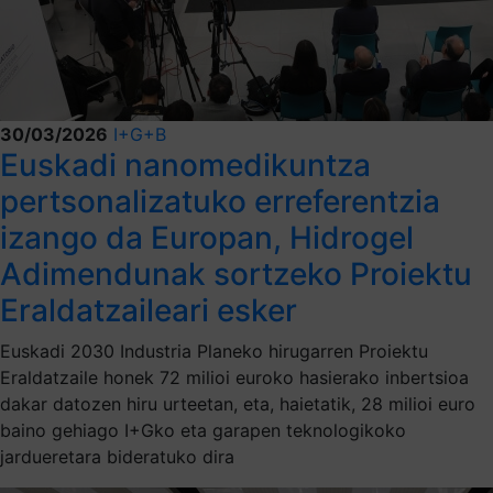
30/03/2026
I+G+B
Euskadi nanomedikuntza
pertsonalizatuko erreferentzia
izango da Europan, Hidrogel
Adimendunak sortzeko Proiektu
Eraldatzaileari esker
Euskadi 2030 Industria Planeko hirugarren Proiektu
Eraldatzaile honek 72 milioi euroko hasierako inbertsioa
dakar datozen hiru urteetan, eta, haietatik, 28 milioi euro
baino gehiago I+Gko eta garapen teknologikoko
jardueretara bideratuko dira