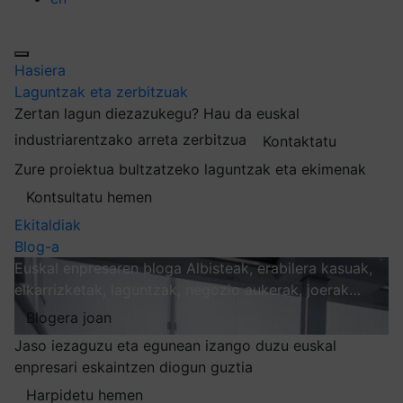
Hasiera
Laguntzak eta zerbitzuak
Zertan lagun diezazukegu?
Hau da euskal
industriarentzako arreta zerbitzua
Kontaktatu
Zure proiektua bultzatzeko laguntzak eta ekimenak
Kontsultatu hemen
Ekitaldiak
Blog-a
Euskal enpresaren bloga
Albisteak, erabilera kasuak,
elkarrizketak, laguntzak, negozio aukerak, joerak…
Blogera joan
Jaso iezaguzu eta egunean izango duzu euskal
enpresari eskaintzen diogun guztia
Harpidetu hemen