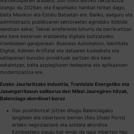
Aurreikuspenen arabera, 300 milioi euroko fakturazioa
izango du 2026an, eta Espainiako hainbat hiritan dago,
baita Mexikon eta Estatu Batuetan ere. Banku, aseguru eta
administrazio publikoaren sektoreetan egindako ibilbide
sendoari esker, Teknei erreferente bihurtu da berrikuntzan
eta bere bezeroen eraldaketa digitala bultzatzeko
irtenbideen garapenean. Business Automation, Identitate
Digital, Adimen Artifizial eta datuaren kudeaketa eta
ustiapenari buruzko proiektuak sartzen dira bere
eskaintzan, baita azpiegituren hedapena eta aplikazioen
modernizazioa ere.
Eusko Jaurlaritzako Industria, Trantsizio Energetiko eta
Jasangarritasun sailburua den Mikel Jauregiren hitzak,
Balenciaga akordioari buruz
Oso positibotzat jotzen ditugu Balenciagako
langileen eta inbertsore berrien (Abu Dhabi Ports)
arteko negoziaziaok eta soldata akordioa.
Ezinbesteko pausu bat eman da gaur inbertsio hau