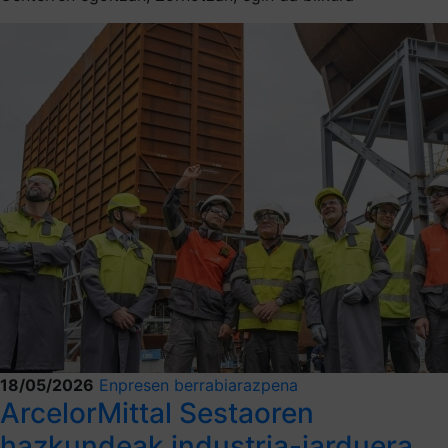
18/05/2026
Enpresen berrabiarazpena
ArcelorMittal Sestaoren
hazkundeak industria-jarduera