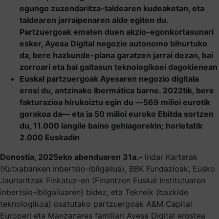
egungo zuzendaritza-taldearen kudeaketan, eta
taldearen jarraipenaren alde egiten du.
Partzuergoak ematen duen akzio-egonkortasunari
esker, Ayesa Digital negozio autonomo bihurtuko
da, bere hazkunde-plana garatzen jarrai dezan, bai
zorroari eta bai gaitasun teknologikoei dagokienean
Euskal partzuergoak Ayesaren negozio digitala
erosi du, antzinako Ibermática barne. 2022tik, bere
fakturazioa hirukoiztu egin du ―569 milioi eurotik
gorakoa da― eta ia 50 milioi euroko Ebitda sortzen
du, 11.000 langile baino gehiagorekin; horietatik
2.000 Euskadin
Donostia, 2025eko abenduaren 31a.-
Indar Karterak
(Kutxabanken inbertsio-ibilgailua), BBK Fundazioak, Eusko
Jaurlaritzak Finkatuz-en (Finantzen Euskal Institutuaren
inbertsio-ibilgailuaren) bidez, eta Tekneik (bazkide
teknologikoa) osatutako partzuergoak A&M Capital
Europeri eta Manzanares familiari Ayesa Digital erostea