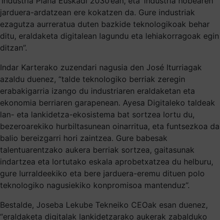
‘Industria Plana Euskadi 2030’ean, eta ‘industria hobearen’
jarduera-ardatzean ere kokatzen da. Gure industriak
ezagutza aurreratua duten bazkide teknologikoak behar
ditu, eraldaketa digitalean lagundu eta lehiakorragoak egin
ditzan”.
Indar Karterako zuzendari nagusia den José Iturriagak
azaldu duenez, “talde teknologiko berriak zeregin
erabakigarria izango du industriaren eraldaketan eta
ekonomia berriaren garapenean. Ayesa Digitaleko taldeak
lan- eta lankidetza-ekosistema bat sortzea lortu du,
bezeroarekiko hurbiltasunean oinarritua, eta funtsezkoa da
balio bereizgarri hori zaintzea. Gure babesak
talentuarentzako aukera berriak sortzea, gaitasunak
indartzea eta lortutako eskala aprobetxatzea du helburu,
gure lurraldeekiko eta bere jarduera-eremu dituen polo
teknologiko nagusiekiko konpromisoa mantenduz”.
Bestalde, Joseba Lekube Tekneiko CEOak esan duenez,
“eraldaketa digitalak lankidetzarako aukerak zabalduko