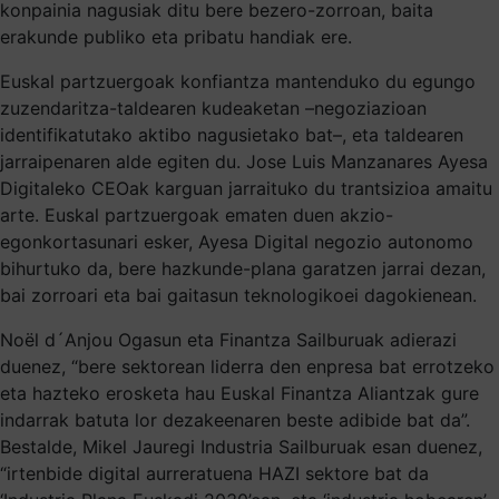
konpainia nagusiak ditu bere bezero-zorroan, baita
erakunde publiko eta pribatu handiak ere.
Euskal partzuergoak konfiantza mantenduko du egungo
zuzendaritza-taldearen kudeaketan –negoziazioan
identifikatutako aktibo nagusietako bat–, eta taldearen
jarraipenaren alde egiten du. Jose Luis Manzanares Ayesa
Digitaleko CEOak karguan jarraituko du trantsizioa amaitu
arte. Euskal partzuergoak ematen duen akzio-
egonkortasunari esker, Ayesa Digital negozio autonomo
bihurtuko da, bere hazkunde-plana garatzen jarrai dezan,
bai zorroari eta bai gaitasun teknologikoei dagokienean.
Noël d´Anjou Ogasun eta Finantza Sailburuak adierazi
duenez, “bere sektorean liderra den enpresa bat errotzeko
eta hazteko erosketa hau Euskal Finantza Aliantzak gure
indarrak batuta lor dezakeenaren beste adibide bat da”.
Bestalde, Mikel Jauregi Industria Sailburuak esan duenez,
“irtenbide digital aurreratuena HAZI sektore bat da