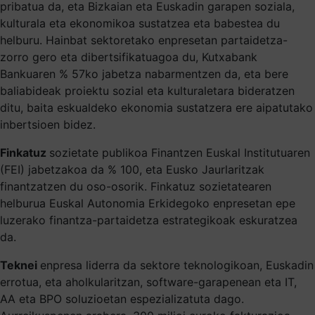
pribatua da, eta Bizkaian eta Euskadin garapen soziala,
kulturala eta ekonomikoa sustatzea eta babestea du
helburu. Hainbat sektoretako enpresetan partaidetza-
zorro gero eta dibertsifikatuagoa du, Kutxabank
Bankuaren % 57ko jabetza nabarmentzen da, eta bere
baliabideak proiektu sozial eta kulturaletara bideratzen
ditu, baita eskualdeko ekonomia sustatzera ere aipatutako
inbertsioen bidez.
Finkatuz
sozietate publikoa Finantzen Euskal Institutuaren
(FEI) jabetzakoa da % 100, eta Eusko Jaurlaritzak
finantzatzen du oso-osorik. Finkatuz sozietatearen
helburua Euskal Autonomia Erkidegoko enpresetan epe
luzerako finantza-partaidetza estrategikoak eskuratzea
da.
Teknei
enpresa liderra da sektore teknologikoan, Euskadin
errotua, eta aholkularitzan, software-garapenean eta IT,
AA eta BPO soluzioetan espezializatuta dago.