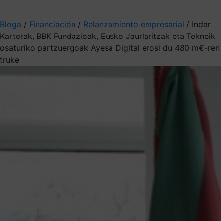
Aukeratu jaso nahi duzun informazioa
Bloga
/
Financiación
/
Relanzamiento empresarial
/
Indar
Karterak, BBK Fundazioak, Eusko Jaurlaritzak eta Tekneik
osaturiko partzuergoak Ayesa Digital erosi du 480 m€-ren
truke