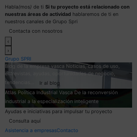
Habla
(
mos
)
de ti
Si tu proyecto está relacionado con
nuestras áreas de actividad
hablaremos de ti en
nuestros canales de Grupo Spri
Contacta con nosotros
‹
›
Grupo SPRI
Blog de la empresa vasca
Noticias, casos de uso,
entrevistas, ayudas, oportunidades de negocio,
tendencias…
Ir al blog
Atlas
Política Industrial Vasca
De la reconversión
industrial a la especialización inteligente
Explorar
Ayudas e iniciativas para impulsar tu proyecto
Consulta aquí
Asistencia a empresas
Contacto