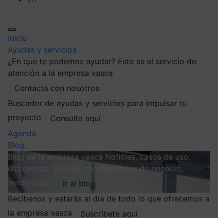
Inicio
Ayudas y servicios
¿En que te podemos ayudar?
Este es el servicio de
atención a la empresa vasca
Contacta con nosotros
Buscador de ayudas y servicios para impulsar tu
proyecto
Consulta aquí
Agenda
Blog
Blog de la empresa vasca
Noticias, casos de uso,
entrevistas, ayudas, oportunidades de negocio,
tendencias…
Ir al blog
Recíbenos y estarás al día de todo lo que ofrecemos a
la empresa vasca
Suscríbete aquí