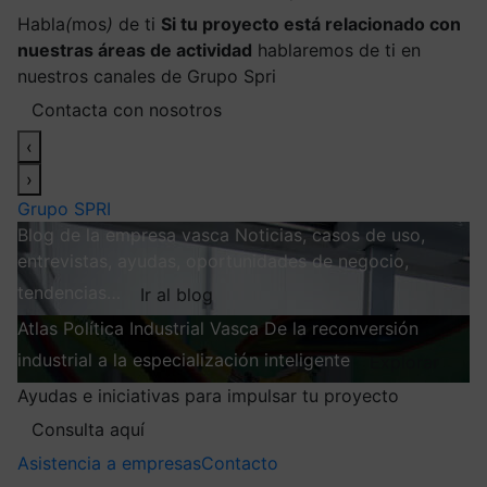
Habla
(
mos
)
de ti
Si tu proyecto está relacionado con
nuestras áreas de actividad
hablaremos de ti en
nuestros canales de Grupo Spri
Contacta con nosotros
‹
›
Grupo SPRI
Blog de la empresa vasca
Noticias, casos de uso,
entrevistas, ayudas, oportunidades de negocio,
tendencias…
Ir al blog
Atlas
Política Industrial Vasca
De la reconversión
industrial a la especialización inteligente
Explorar
Ayudas e iniciativas para impulsar tu proyecto
Consulta aquí
Asistencia a empresas
Contacto