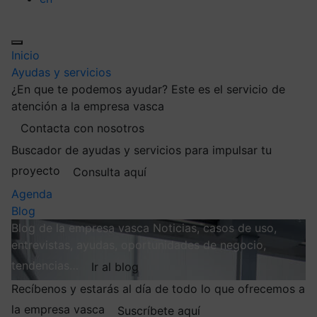
Inicio
Ayudas y servicios
¿En que te podemos ayudar?
Este es el servicio de
atención a la empresa vasca
Contacta con nosotros
Buscador de ayudas y servicios para impulsar tu
proyecto
Consulta aquí
Agenda
Blog
Blog de la empresa vasca
Noticias, casos de uso,
entrevistas, ayudas, oportunidades de negocio,
tendencias…
Ir al blog
Recíbenos y estarás al día de todo lo que ofrecemos a
la empresa vasca
Suscríbete aquí