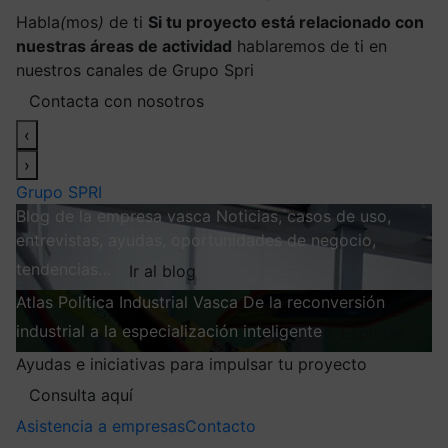
Habla
(
mos
)
de ti
Si tu proyecto está relacionado con
nuestras áreas de actividad
hablaremos de ti en
nuestros canales de Grupo Spri
Contacta con nosotros
‹
›
Grupo SPRI
Blog de la empresa vasca
Noticias, casos de uso,
entrevistas, ayudas, oportunidades de negocio,
tendencias…
Ir al blog
Atlas
Política Industrial Vasca
De la reconversión
industrial a la especialización inteligente
Explorar
Ayudas e iniciativas para impulsar tu proyecto
Consulta aquí
Asistencia a empresas
Contacto