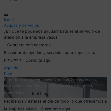
Inicio
Ayudas y servicios
¿En que te podemos ayudar?
Este es el servicio de
atención a la empresa vasca
Contacta con nosotros
Buscador de ayudas y servicios para impulsar tu
proyecto
Consulta aquí
Agenda
Blog
Blog de la empresa vasca
Noticias, casos de uso,
entrevistas, ayudas, oportunidades de negocio,
tendencias…
Ir al blog
Recíbenos y estarás al día de todo lo que ofrecemos a
la empresa vasca
Suscríbete aquí