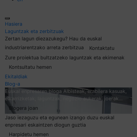
Hasiera
Laguntzak eta zerbitzuak
Zertan lagun diezazukegu?
Hau da euskal
industriarentzako arreta zerbitzua
Kontaktatu
Zure proiektua bultzatzeko laguntzak eta ekimenak
Kontsultatu hemen
Ekitaldiak
Blog-a
Euskal enpresaren bloga
Albisteak, erabilera kasuak,
elkarrizketak, laguntzak, negozio aukerak, joerak…
Blogera joan
Jaso iezaguzu eta egunean izango duzu euskal
enpresari eskaintzen diogun guztia
Harpidetu hemen