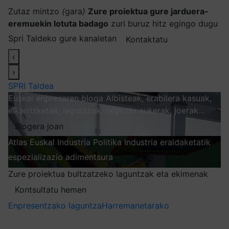
Zutaz mintzo
(
gara
)
Zure proiektua gure jarduera-
eremuekin lotuta badago
zuri buruz hitz egingo dugu
Spri Taldeko gure kanaletan
Kontaktatu
‹
›
SPRI Taldea
Euskal enpresaren bloga
Albisteak, erabilera kasuak,
elkarrizketak, laguntzak, negozio aukerak, joerak…
Blogera joan
Atlas
Euskal Industria Politika
Industria eraldaketatik
espezializazio adimentsura
Arakatu
Zure proiektua bultzatzeko laguntzak eta ekimenak
Kontsultatu hemen
Enpresentzako laguntza
Harremanetarako
Nire harpidetzak