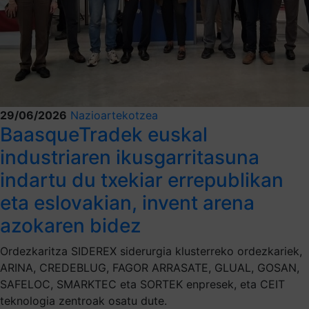
29/06/2026
Nazioartekotzea
BaasqueTradek euskal
industriaren ikusgarritasuna
indartu du txekiar errepublikan
eta eslovakian, invent arena
azokaren bidez
Ordezkaritza SIDEREX siderurgia klusterreko ordezkariek,
ARINA, CREDEBLUG, FAGOR ARRASATE, GLUAL, GOSAN,
SAFELOC, SMARKTEC eta SORTEK enpresek, eta CEIT
teknologia zentroak osatu dute.