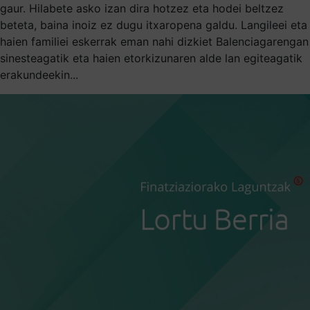
gaur. Hilabete asko izan dira hotzez eta hodei beltzez
beteta, baina inoiz ez dugu itxaropena galdu. Langileei eta
haien familiei eskerrak eman nahi dizkiet Balenciagarengan
sinesteagatik eta haien etorkizunaren alde lan egiteagatik
erakundeekin...