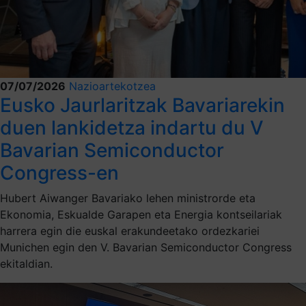
07/07/2026
Nazioartekotzea
Eusko Jaurlaritzak Bavariarekin
duen lankidetza indartu du V
Bavarian Semiconductor
Congress-en
Hubert Aiwanger Bavariako lehen ministrorde eta
Ekonomia, Eskualde Garapen eta Energia kontseilariak
harrera egin die euskal erakundeetako ordezkariei
Munichen egin den V. Bavarian Semiconductor Congress
ekitaldian.