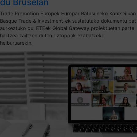
du Bruselan
Trade Promotion Europek Europar Batasuneko Kontseiluan
Basque Trade & Investment-ek sustatutako dokumentu bat
aurkeztuko du, ETEek Global Gateway proiektuetan parte
hartzea zailtzen duten oztopoak ezabatzeko
helburuarekin.