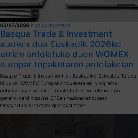
02/07/2026
Nazioartekotzea
Basque Trade & Investment
aurrera doa Euskadik 2026ko
urrian antolatuko duen WOMEX
europar topaketaren antolaketan
Basque Trade & Investment-ek Euskadiko Eskualde Taldea
bildu du WOMEX Europako topaketaren programa
definitzen jarraitzeko. Topaketa horren helburua da
genero-berdintasuna ETEen nazioartekotzean
lehiakortasun-faktore gisa sustatzea.