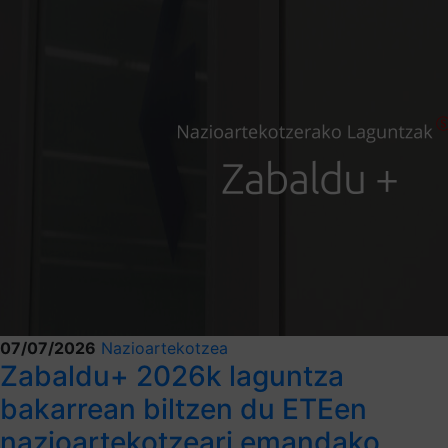
07/07/2026
Nazioartekotzea
Zabaldu+ 2026k laguntza
bakarrean biltzen du ETEen
nazioartekotzeari emandako