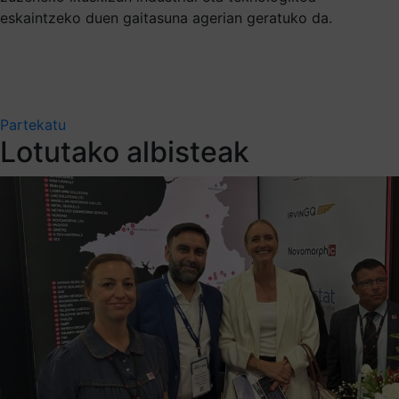
eskaintzeko duen gaitasuna agerian geratuko da.
Partekatu
Lotutako albisteak