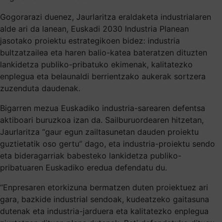
Gogorarazi duenez, Jaurlaritza eraldaketa industrialaren
alde ari da lanean, Euskadi 2030 Industria Planean
jasotako proiektu estrategikoen bidez: industria
bultzatzailea eta haren balio-katea bateratzen dituzten
lankidetza publiko-pribatuko ekimenak, kalitatezko
enplegua eta belaunaldi berrientzako aukerak sortzera
zuzenduta daudenak.
Bigarren mezua Euskadiko industria-sarearen defentsa
aktiboari buruzkoa izan da. Sailburuordearen hitzetan,
Jaurlaritza “gaur egun zailtasunetan dauden proiektu
guztietatik oso gertu” dago, eta industria-proiektu sendo
eta bideragarriak babesteko lankidetza publiko-
pribatuaren Euskadiko eredua defendatu du.
“Enpresaren etorkizuna bermatzen duten proiektuez ari
gara, bazkide industrial sendoak, kudeatzeko gaitasuna
dutenak eta industria-jarduera eta kalitatezko enplegua