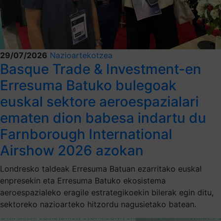
29/07/2026
Nazioartekotzea
Basque Trade & Investment-en
Erresuma Batuko bulegoak
euskal sektore aeroespazialari
ematen dion babesa indartu du
Farnborough International
Airshow 2026 azokan
Londresko taldeak Erresuma Batuan ezarritako euskal
enpresekin eta Erresuma Batuko ekosistema
aeroespazialeko eragile estrategikoekin bilerak egin ditu,
sektoreko nazioarteko hitzordu nagusietako batean.