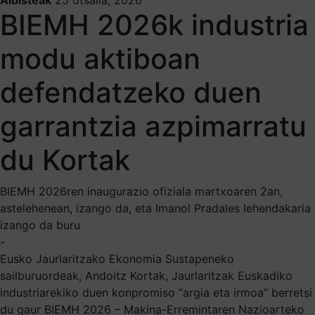
BIEMH 2026k industria
modu aktiboan
defendatzeko duen
garrantzia azpimarratu
du Kortak
BIEMH 2026ren inaugurazio ofiziala martxoaren 2an,
astelehenean, izango da, eta Imanol Pradales lehendakaria
izango da buru
-
Eusko Jaurlaritzako Ekonomia Sustapeneko
sailburuordeak, Andoitz Kortak, Jaurlaritzak Euskadiko
industriarekiko duen konpromiso “argia eta irmoa” berretsi
du gaur BIEMH 2026 – Makina-Erremintaren Nazioarteko