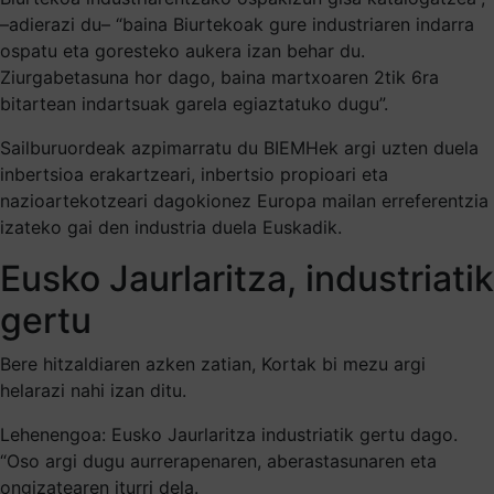
–adierazi du– “baina Biurtekoak gure industriaren indarra
ospatu eta goresteko aukera izan behar du.
Ziurgabetasuna hor dago, baina martxoaren 2tik 6ra
bitartean indartsuak garela egiaztatuko dugu”.
Sailburuordeak azpimarratu du BIEMHek argi uzten duela
inbertsioa erakartzeari, inbertsio propioari eta
nazioartekotzeari dagokionez Europa mailan erreferentzia
izateko gai den industria duela Euskadik.
Eusko Jaurlaritza, industriatik
gertu
Bere hitzaldiaren azken zatian, Kortak bi mezu argi
helarazi nahi izan ditu.
Lehenengoa: Eusko Jaurlaritza industriatik gertu dago.
“Oso argi dugu aurrerapenaren, aberastasunaren eta
ongizatearen iturri dela.