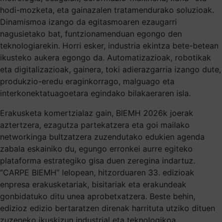
hodi-mozketa, eta gainazalen tratamendurako soluzioak.
Dinamismoa izango da egitasmoaren ezaugarri
nagusietako bat, funtzionamenduan egongo den
teknologiarekin. Horri esker, industria ekintza bete-betean
ikusteko aukera egongo da. Automatizazioak, robotikak
eta digitalizazioak, gainera, toki adierazgarria izango dute,
produkzio-eredu eraginkorrago, malguago eta
interkonektatuagoetara egindako bilakaeraren isla.
Erakusketa komertzialaz gain, BIEMH 2026k joerak
aztertzera, ezagutza partekatzera eta goi mailako
networkinga bultzatzera zuzendutako edukien agenda
zabala eskainiko du, egungo erronkei aurre egiteko
plataforma estrategiko gisa duen zeregina indartuz.
“CARPE BIEMH” lelopean, hitzorduaren 33. edizioak
enpresa erakusketariak, bisitariak eta erakundeak
gonbidatuko ditu unea aprobetxatzera. Beste behin,
edizioz edizio bertaratzen direnak harrituta utziko dituen
zuzeneko ikuskizun industrial eta teknologikoa