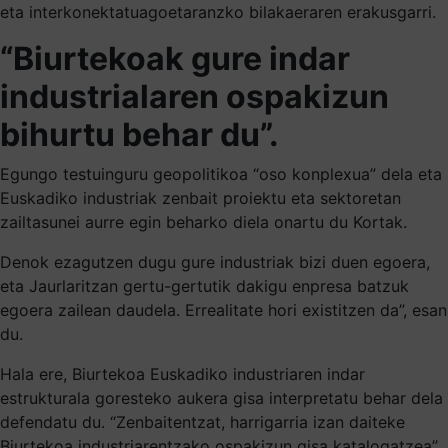
eta interkonektatuagoetaranzko bilakaeraren erakusgarri.
“Biurtekoak gure indar
industrialaren ospakizun
bihurtu behar du”.
Egungo testuinguru geopolitikoa “oso konplexua” dela eta
Euskadiko industriak zenbait proiektu eta sektoretan
zailtasunei aurre egin beharko diela onartu du Kortak.
Denok ezagutzen dugu gure industriak bizi duen egoera,
eta Jaurlaritzan gertu-gertutik dakigu enpresa batzuk
egoera zailean daudela. Errealitate hori existitzen da”, esan
du.
Hala ere, Biurtekoa Euskadiko industriaren indar
estrukturala goresteko aukera gisa interpretatu behar dela
defendatu du. “Zenbaitentzat, harrigarria izan daiteke
Biurtekoa industriarentzako ospakizun gisa katalogatzea”,