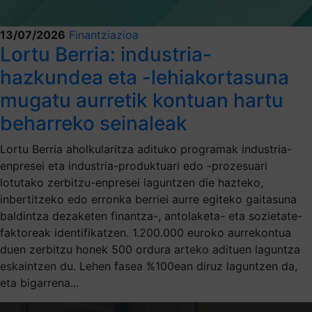
13/07/2026
Finantziazioa
Lortu Berria: industria-
hazkundea eta -lehiakortasuna
mugatu aurretik kontuan hartu
beharreko seinaleak
Lortu Berria aholkularitza adituko programak industria-
enpresei eta industria-produktuari edo -prozesuari
lotutako zerbitzu-enpresei laguntzen die hazteko,
inbertitzeko edo erronka berriei aurre egiteko gaitasuna
baldintza dezaketen finantza-, antolaketa- eta sozietate-
faktoreak identifikatzen. 1.200.000 euroko aurrekontua
duen zerbitzu honek 500 ordura arteko adituen laguntza
eskaintzen du. Lehen fasea %100ean diruz laguntzen da,
eta bigarrena...