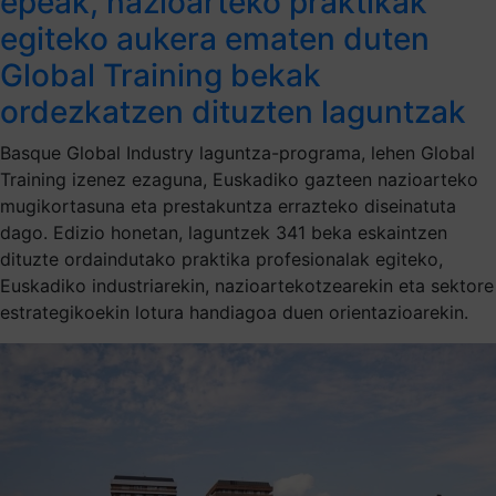
epeak, nazioarteko praktikak
egiteko aukera ematen duten
Global Training bekak
ordezkatzen dituzten laguntzak
Basque Global Industry laguntza-programa, lehen Global
Training izenez ezaguna, Euskadiko gazteen nazioarteko
mugikortasuna eta prestakuntza errazteko diseinatuta
dago. Edizio honetan, laguntzek 341 beka eskaintzen
dituzte ordaindutako praktika profesionalak egiteko,
Euskadiko industriarekin, nazioartekotzearekin eta sektore
estrategikoekin lotura handiagoa duen orientazioarekin.