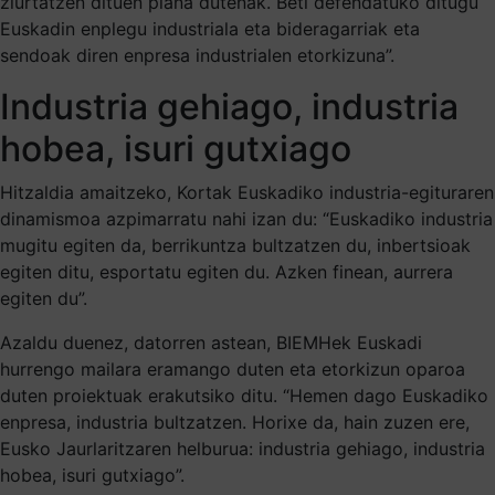
ziurtatzen dituen plana dutenak. Beti defendatuko ditugu
Euskadin enplegu industriala eta bideragarriak eta
sendoak diren enpresa industrialen etorkizuna”.
Industria gehiago, industria
hobea, isuri gutxiago
Hitzaldia amaitzeko, Kortak Euskadiko industria-egituraren
dinamismoa azpimarratu nahi izan du: “Euskadiko industria
mugitu egiten da, berrikuntza bultzatzen du, inbertsioak
egiten ditu, esportatu egiten du. Azken finean, aurrera
egiten du”.
Azaldu duenez, datorren astean, BIEMHek Euskadi
hurrengo mailara eramango duten eta etorkizun oparoa
duten proiektuak erakutsiko ditu. “Hemen dago Euskadiko
enpresa, industria bultzatzen. Horixe da, hain zuzen ere,
Eusko Jaurlaritzaren helburua: industria gehiago, industria
hobea, isuri gutxiago”.