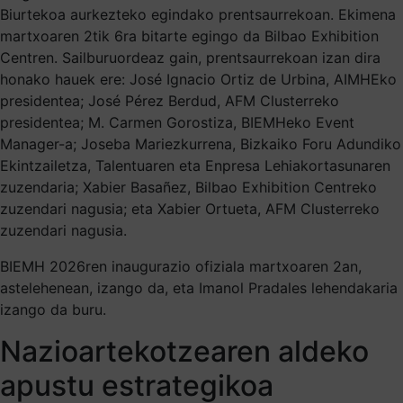
Biurtekoa aurkezteko egindako prentsaurrekoan. Ekimena
martxoaren 2tik 6ra bitarte egingo da Bilbao Exhibition
Centren. Sailburuordeaz gain, prentsaurrekoan izan dira
honako hauek ere: José Ignacio Ortiz de Urbina, AIMHEko
presidentea; José Pérez Berdud, AFM Clusterreko
presidentea; M. Carmen Gorostiza, BIEMHeko Event
Manager-a; Joseba Mariezkurrena, Bizkaiko Foru Adundiko
Ekintzailetza, Talentuaren eta Enpresa Lehiakortasunaren
zuzendaria; Xabier Basañez, Bilbao Exhibition Centreko
zuzendari nagusia; eta Xabier Ortueta, AFM Clusterreko
zuzendari nagusia.
BIEMH 2026ren inaugurazio ofiziala martxoaren 2an,
astelehenean, izango da, eta Imanol Pradales lehendakaria
izango da buru.
Nazioartekotzearen aldeko
apustu estrategikoa