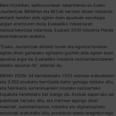
Bere hitzaldian, sailburuordeak nabarmendu du Eusko
Jaurlaritzak BIEMHen eta BECek hartzen dituen industria-
ekitaldi handien alde egiten duen apustuak estrategia
argiari erantzuten diola: Euskadiko industriaren
nazioartekotzea indartzea, Euskadi 2030 Industria Planak
ezarritakoaren arabera.
“Eusko Jaurlaritzak ekitaldi honen eta egoitza honetan
egiten diren gainerako egitasmo guztien alde egiten duen
apustua argia da: Euskadiko industria nazioartekotzearen
aldeko apustua da”, adierazi du.
BIEMH 2026k 34 herrialdetako 1.503 enpresa erakusketari
eta 3.350 produktu berritzaile baino gehiago bilduko ditu,
eta fabrikazio aurreratuarekin lotutako nazioarteko
topaketa handietako bat izango da. Azokak esparruko sei
pabilioiak hartuko ditu, eta martxan egongo diren
makinak, automatizazioa, robotika eta digitalizazioko
soluzioak erakutsiko ditu, produkzio-eredu eraginkorrago