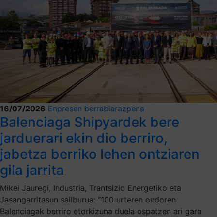
16/07/2026
Enpresen berrabiarazpena
Balenciaga Shipyardek bere
jarduerari ekin dio berriro,
jabetza berriko lehen ontziaren
gila jarrita
Mikel Jauregi, Industria, Trantsizio Energetiko eta
Jasangarritasun sailburua: “100 urteren ondoren
Balenciagak berriro etorkizuna duela ospatzen ari gara