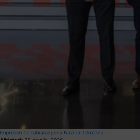
Enpresen berrabiarazpena
Nazioartekotzea
Albisteak
25 otsaila, 2026