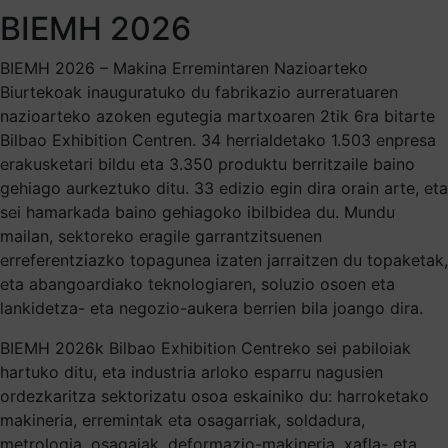
BIEMH 2026
BIEMH 2026 – Makina Erremintaren Nazioarteko
Biurtekoak inauguratuko du fabrikazio aurreratuaren
nazioarteko azoken egutegia martxoaren 2tik 6ra bitarte
Bilbao Exhibition Centren. 34 herrialdetako 1.503 enpresa
erakusketari bildu eta 3.350 produktu berritzaile baino
gehiago aurkeztuko ditu. 33 edizio egin dira orain arte, eta
sei hamarkada baino gehiagoko ibilbidea du. Mundu
mailan, sektoreko eragile garrantzitsuenen
erreferentziazko topagunea izaten jarraitzen du topaketak,
eta abangoardiako teknologiaren, soluzio osoen eta
lankidetza- eta negozio-aukera berrien bila joango dira.
BIEMH 2026k Bilbao Exhibition Centreko sei pabiloiak
hartuko ditu, eta industria arloko esparru nagusien
ordezkaritza sektorizatu osoa eskainiko du: harroketako
makineria, erremintak eta osagarriak, soldadura,
metrologia, osagaiak, deformazio-makineria, xafla- eta