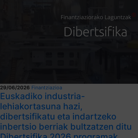
29/06/2026
Finantziazioa
Euskadiko industria-
lehiakortasuna hazi,
dibertsifikatu eta indartzeko
inbertsio berriak bultzatzen ditu
Dibertsifika 2026 programak