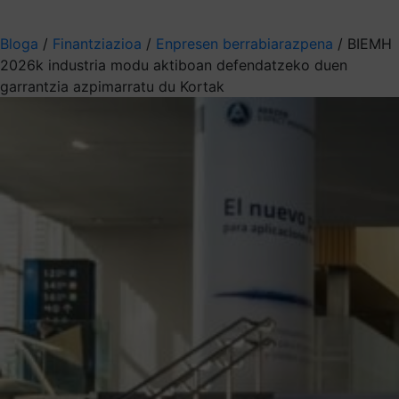
Aukeratu jaso nahi duzun informazioa
Bloga
/
Finantziazioa
/
Enpresen berrabiarazpena
/
BIEMH
2026k industria modu aktiboan defendatzeko duen
garrantzia azpimarratu du Kortak