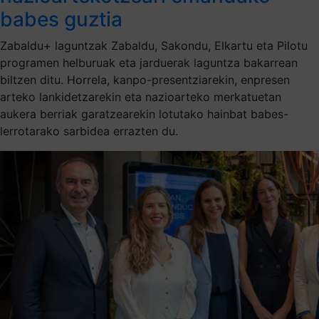
babes guztia
Zabaldu+ laguntzak Zabaldu, Sakondu, Elkartu eta Pilotu
programen helburuak eta jarduerak laguntza bakarrean
biltzen ditu. Horrela, kanpo-presentziarekin, enpresen
arteko lankidetzarekin eta nazioarteko merkatuetan
aukera berriak garatzearekin lotutako hainbat babes-
lerrotarako sarbidea errazten du.