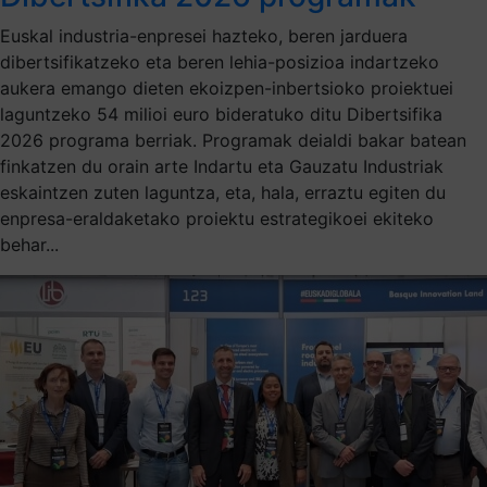
Euskal industria-enpresei hazteko, beren jarduera
dibertsifikatzeko eta beren lehia-posizioa indartzeko
aukera emango dieten ekoizpen-inbertsioko proiektuei
laguntzeko 54 milioi euro bideratuko ditu Dibertsifika
2026 programa berriak. Programak deialdi bakar batean
finkatzen du orain arte Indartu eta Gauzatu Industriak
eskaintzen zuten laguntza, eta, hala, erraztu egiten du
enpresa-eraldaketako proiektu estrategikoei ekiteko
behar...