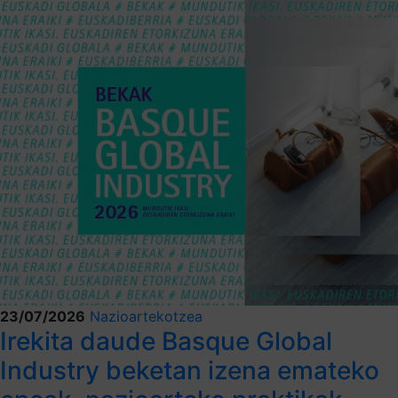
23/07/2026
Nazioartekotzea
Irekita daude Basque Global
Industry beketan izena emateko