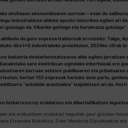
ko ahultasun ekonomikoaren aurrean – esan du sailburuak
legu industrialaren aldeko apustu historikoa egiten ari da
ri gutxiago da. Elkarlan gehiago eta burokrazia gutxiago”.
a aktibatu da gure enpresa traktoreak errotzeko: Talgo, A
tuko dira I+G industrialeko proiektutan, 2024ko zifrak ia 
 gure industria deskarbonizatzearen alde egiten jarraitze
Banaketako sare elektrikoan egindako inbertsioak ere gor
industriaren barruan sektore publikoaren eta pribatuaren 
 urteetan; bertan 152 enpresak hartuko dute parte, gehien
biltzarra “autobide arautzailea” izapidetzen ari da. Horr
en bizkarrezurra) eraldatzen eta dibertsifikatzen lagunt
en eta erakundeen ordezkari nagusiek gaur goizean Industr
bete Etxanobe Bizkaikoa, Eider Mendoza Gipuzkoakoa eta Mi