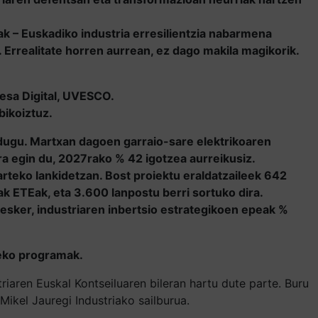
 – Euskadiko industria erresilientzia nabarmena
. Errealitate horren aurrean, ez dago makila magikorik.
yesa Digital, UVESCO.
bikoiztuz.
n dugu. Martxan dagoen garraio-sare elektrikoaren
a egin du, 2027rako % 42 igotzea aurreikusiz.
arteko lankidetzan. Bost proiektu eraldatzaileek 642
ak ETEak, eta 3.600 lanpostu berri sortuko dira.
i esker, industriaren inbertsio estrategikoen epeak %
zeko programak.
iaren Euskal Kontseiluaren bileran hartu dute parte. Buru
kel Jauregi Industriako sailburua.