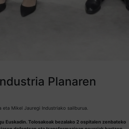
Industria Planaren
ta Mikel Jauregi Industriako sailburua.
igu Euskadin. Tolosakoak bezalako 2 ospitalen zenbateko
triaren defentsan eta transformazioan neurriak hartzen