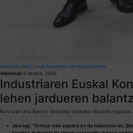
Industria Next Level
Enpresen berrabiarazpena
Albisteak
9 ekaina, 2026
Industriaren Euskal Ko
lehen jardueren balant
Buru izan dira Ramiro González Arabako diputatu nagusia, 
-
Jauregi: “Ormuz-eko egoera ez da hobetzen ari, Sho
berdina, Industria da shock energetiko honen ondori