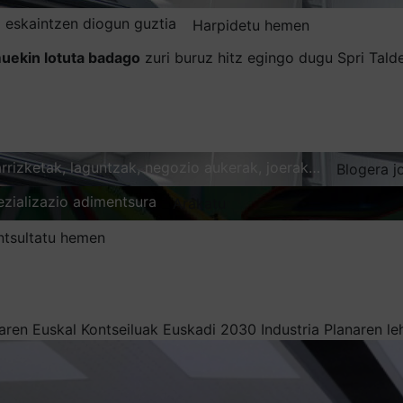
 eskaintzen diogun guztia
Harpidetu hemen
uekin lotuta badago
zuri buruz hitz egingo dugu Spri Tal
karrizketak, laguntzak, negozio aukerak, joerak…
Blogera j
ezializazio adimentsura
Arakatu
ntsultatu hemen
iaren Euskal Kontseiluak Euskadi 2030 Industria Planaren l