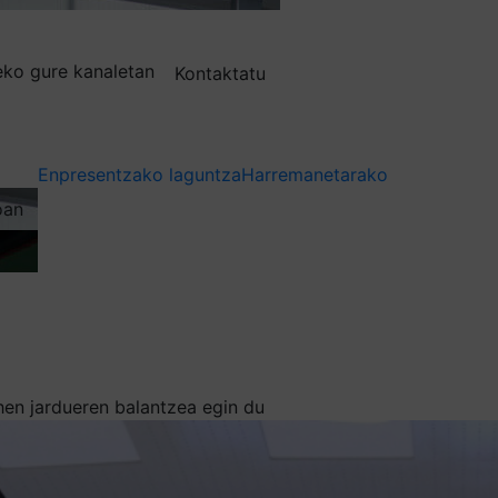
deko gure kanaletan
Kontaktatu
Enpresentzako laguntza
Harremanetarako
oan
ehen jardueren balantzea egin du