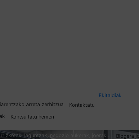
Ekitaldiak
iarentzako arreta zerbitzua
Kontaktatu
nak
Kontsultatu hemen
karrizketak, laguntzak, negozio aukerak, joerak…
Blogera j