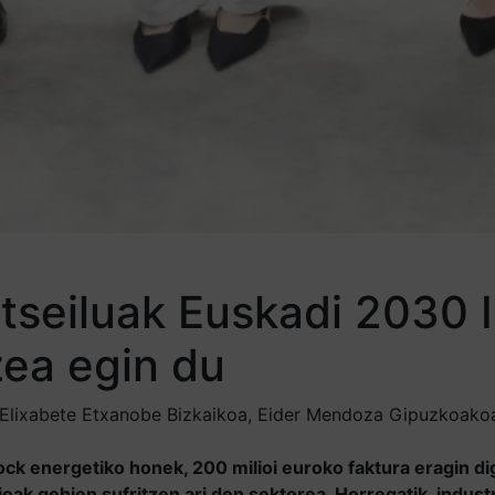
ntseiluak Euskadi 2030 
zea egin du
Elixabete Etxanobe Bizkaikoa, Eider Mendoza Gipuzkoakoa e
ck energetiko honek, 200 milioi euroko faktura eragin d
oak gehien sufritzen ari den sektorea. Horregatik, indus