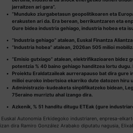
jarraitzen ari gara”.
“Munduko ziurgabetasun geopolitikoaren eta Europa
erakusten ari da. Era berean, berrikuntzaren eta enp
Gure bidea industria gehiago, industria hobea eta isu
“Industria gehiago” atalean, Euskal Finantza Aliantz
“Industria hobea” atalean, 2026an 505 milioi mobiliza
“Emisio gutxiago” atalean, elektrifikazioaren bidez
potentzia % 40 baino gehiago handitzea lortu dugu. 
Proiektu Eraldatzaileak aurrerapauso bat dira gure 
milioi euroko inbertsioa ekarriko dute datozen hiru
Administrazio-kudeaketa sinplifikatzeko bidean, Lege
75eraino murriztu ahal izango dira.
Azkenik, % 51 handitu ditugu ETEak (gure industriar
Euskal Autonomia Erkidegoko industriaren, enpresa-elkarte
izan dira Ramiro González Arabako diputatu nagusia, Elixa