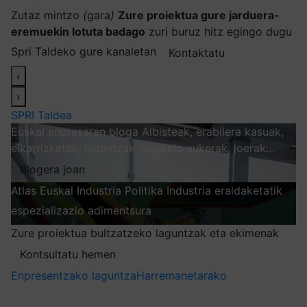
Zutaz mintzo
(
gara
)
Zure proiektua gure jarduera-
eremuekin lotuta badago
zuri buruz hitz egingo dugu
Spri Taldeko gure kanaletan
Kontaktatu
‹
›
SPRI Taldea
Euskal enpresaren bloga
Albisteak, erabilera kasuak,
elkarrizketak, laguntzak, negozio aukerak, joerak…
Blogera joan
Atlas
Euskal Industria Politika
Industria eraldaketatik
espezializazio adimentsura
Arakatu
Zure proiektua bultzatzeko laguntzak eta ekimenak
Kontsultatu hemen
Enpresentzako laguntza
Harremanetarako
Nire harpidetzak