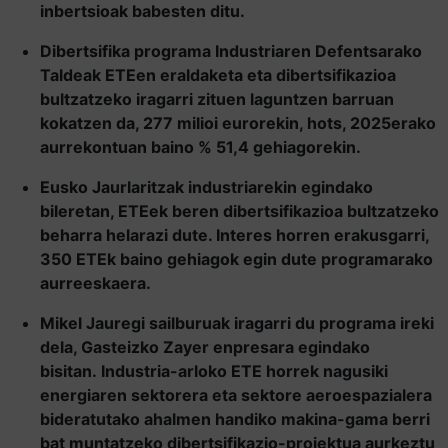
inbertsioak babesten ditu.
Dibertsifika programa Industriaren Defentsarako
Taldeak ETEen eraldaketa eta dibertsifikazioa
bultzatzeko iragarri zituen laguntzen barruan
kokatzen da, 277 milioi eurorekin, hots, 2025erako
aurrekontuan baino % 51,4 gehiagorekin.
Eusko Jaurlaritzak industriarekin egindako
bileretan, ETEek beren dibertsifikazioa bultzatzeko
beharra helarazi dute. Interes horren erakusgarri,
350 ETEk baino gehiagok egin dute programarako
aurreeskaera.
Mikel Jauregi sailburuak iragarri du programa ireki
dela, Gasteizko Zayer enpresara egindako
bisitan.
Industria-arloko ETE horrek nagusiki
energiaren sektorera eta sektore aeroespazialera
bideratutako ahalmen handiko makina-gama berri
bat muntatzeko dibertsifikazio-proiektua aurkeztu