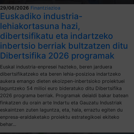
29/06/2026
Finantziazioa
Euskadiko industria-
lehiakortasuna hazi,
dibertsifikatu eta indartzeko
inbertsio berriak bultzatzen ditu
Dibertsifika 2026 programak
Euskal industria-enpresei hazteko, beren jarduera
dibertsifikatzeko eta beren lehia-posizioa indartzeko
aukera emango dieten ekoizpen-inbertsioko proiektuei
laguntzeko 54 milioi euro bideratuko ditu Dibertsifika
2026 programa berriak. Programak deialdi bakar batean
finkatzen du orain arte Indartu eta Gauzatu Industriak
eskaintzen zuten laguntza, eta, hala, erraztu egiten du
enpresa-eraldaketako proiektu estrategikoei ekiteko
behar...