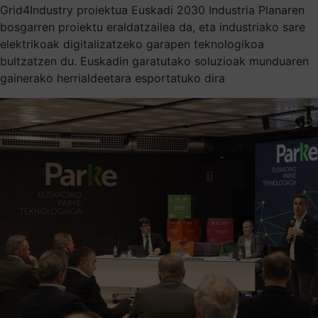
Grid4Industry proiektua Euskadi 2030 Industria Planaren
bosgarren proiektu eraldatzailea da, eta industriako sare
elektrikoak digitalizatzeko garapen teknologikoa
bultzatzen du. Euskadin garatutako soluzioak munduaren
gainerako herrialdeetara esportatuko dira