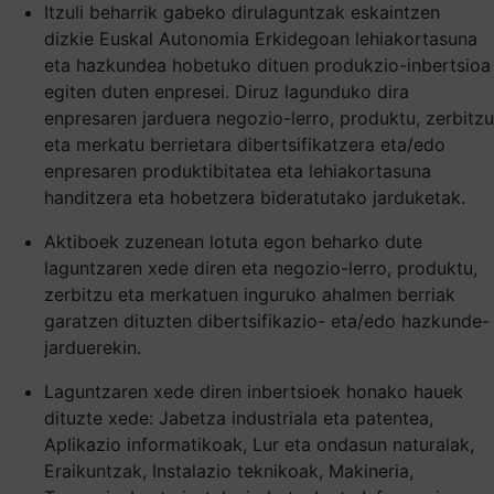
Itzuli beharrik gabeko dirulaguntzak eskaintzen
dizkie Euskal Autonomia Erkidegoan lehiakortasuna
eta hazkundea hobetuko dituen produkzio-inbertsioa
egiten duten enpresei. Diruz lagunduko dira
enpresaren jarduera negozio-lerro, produktu, zerbitzu
eta merkatu berrietara dibertsifikatzera eta/edo
enpresaren produktibitatea eta lehiakortasuna
handitzera eta hobetzera bideratutako jarduketak.
Aktiboek zuzenean lotuta egon beharko dute
laguntzaren xede diren eta negozio-lerro, produktu,
zerbitzu eta merkatuen inguruko ahalmen berriak
garatzen dituzten dibertsifikazio- eta/edo hazkunde-
jarduerekin.
Laguntzaren xede diren inbertsioek honako hauek
dituzte xede: Jabetza industriala eta patentea,
Aplikazio informatikoak, Lur eta ondasun naturalak,
Eraikuntzak, Instalazio teknikoak, Makineria,