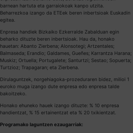
barnean hartuta eta garraiokoak kanpo utzita.
Beharrezkoa izango da ETEek beren inbertsioak Euskadin
egitea.
Enpresa handiek Bizkaiko Ezkerralde Zabalduan egin
beharko dituzte beren inbertsioak. Hau da, honako
hauetan: Abanto Zierbena; Alonsotegi; Artzentales;
Balmaseda; Erandio; Galdames, Gueñes; Karrantza Harana;
Muskiz; Ortuella; Portugalete; Santurtzi; Sestao; Sopuerta;
Turtzioz; Trapagaran; eta Zierbena.
Dirulaguntzek, norgehiagoka-prozeduraren bidez, milioi 1
euroko muga izango dute enpresa edo enpresa talde
bakoitzeko.
Honako ehuneko hauek izango dituzte: % 10 enpresa
handientzat, % 15 ertainentzat eta % 20 txikientzat.
Programako laguntzen ezaugarriak: