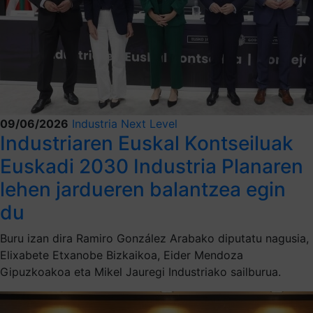
09/06/2026
Industria Next Level
Industriaren Euskal Kontseiluak
Euskadi 2030 Industria Planaren
lehen jardueren balantzea egin
du
Buru izan dira Ramiro González Arabako diputatu nagusia,
Elixabete Etxanobe Bizkaikoa, Eider Mendoza
Gipuzkoakoa eta Mikel Jauregi Industriako sailburua.