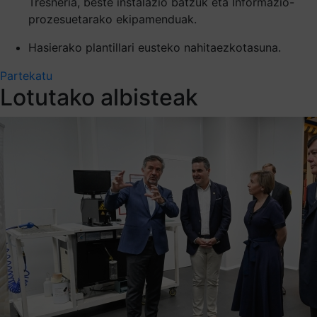
Tresneria, beste instalazio batzuk eta Informazio-
prozesuetarako ekipamenduak.
Hasierako plantillari eusteko nahitaezkotasuna.
Partekatu
Lotutako albisteak