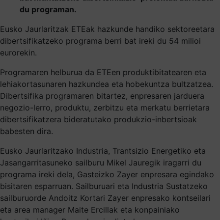
du programan.
Eusko Jaurlaritzak ETEak hazkunde handiko sektoreetara
dibertsifikatzeko programa berri bat ireki du 54 milioi
eurorekin.
Programaren helburua da ETEen produktibitatearen eta
lehiakortasunaren hazkundea eta hobekuntza bultzatzea.
Dibertsifika programaren bitartez, enpresaren jarduera
negozio-lerro, produktu, zerbitzu eta merkatu berrietara
dibertsifikatzera bideratutako produkzio-inbertsioak
babesten dira.
Eusko Jaurlaritzako Industria, Trantsizio Energetiko eta
Jasangarritasuneko sailburu Mikel Jauregik iragarri du
programa ireki dela, Gasteizko Zayer enpresara egindako
bisitaren esparruan. Sailburuari eta Industria Sustatzeko
sailburuorde Andoitz Kortari Zayer enpresako kontseilari
eta area manager Maite Ercillak eta konpainiako