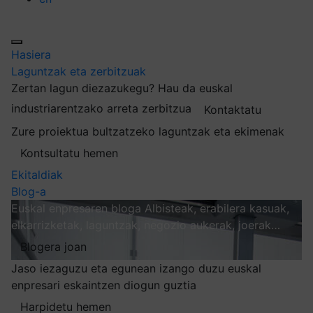
Hasiera
Laguntzak eta zerbitzuak
Zertan lagun diezazukegu?
Hau da euskal
industriarentzako arreta zerbitzua
Kontaktatu
Zure proiektua bultzatzeko laguntzak eta ekimenak
Kontsultatu hemen
Ekitaldiak
Blog-a
Euskal enpresaren bloga
Albisteak, erabilera kasuak,
elkarrizketak, laguntzak, negozio aukerak, joerak…
Blogera joan
Jaso iezaguzu eta egunean izango duzu euskal
enpresari eskaintzen diogun guztia
Harpidetu hemen