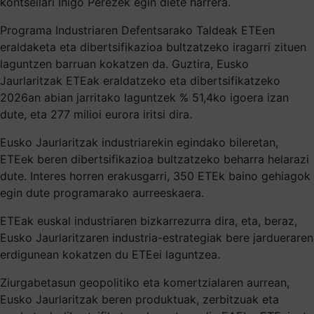
kontseilari Iñigo Perezek egin diete harrera.
Programa Industriaren Defentsarako Taldeak ETEen
eraldaketa eta dibertsifikazioa bultzatzeko iragarri zituen
laguntzen barruan kokatzen da. Guztira, Eusko
Jaurlaritzak ETEak eraldatzeko eta dibertsifikatzeko
2026an abian jarritako laguntzek % 51,4ko igoera izan
dute, eta 277 milioi eurora iritsi dira.
Eusko Jaurlaritzak industriarekin egindako bileretan,
ETEek beren dibertsifikazioa bultzatzeko beharra helarazi
dute. Interes horren erakusgarri, 350 ETEk baino gehiagok
egin dute programarako aurreeskaera.
ETEak euskal industriaren bizkarrezurra dira, eta, beraz,
Eusko Jaurlaritzaren industria-estrategiak bere jardueraren
erdigunean kokatzen du ETEei laguntzea.
Ziurgabetasun geopolitiko eta komertzialaren aurrean,
Eusko Jaurlaritzak beren produktuak, zerbitzuak eta