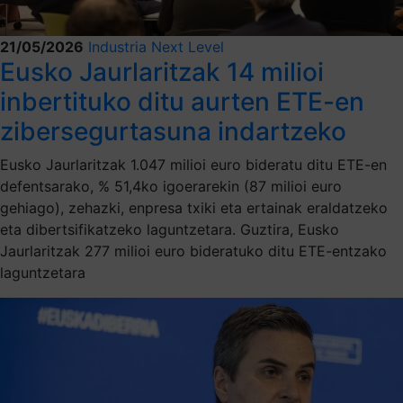
21/05/2026
Industria Next Level
Eusko Jaurlaritzak 14 milioi
inbertituko ditu aurten ETE-en
zibersegurtasuna indartzeko
Eusko Jaurlaritzak 1.047 milioi euro bideratu ditu ETE-en
defentsarako, % 51,4ko igoerarekin (87 milioi euro
gehiago), zehazki, enpresa txiki eta ertainak eraldatzeko
eta dibertsifikatzeko laguntzetara. Guztira, Eusko
Jaurlaritzak 277 milioi euro bideratuko ditu ETE-entzako
laguntzetara