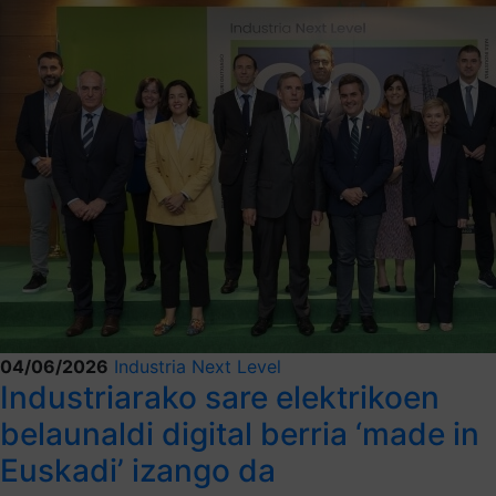
04/06/2026
Industria Next Level
Industriarako sare elektrikoen
belaunaldi digital berria ‘made in
Euskadi’ izango da