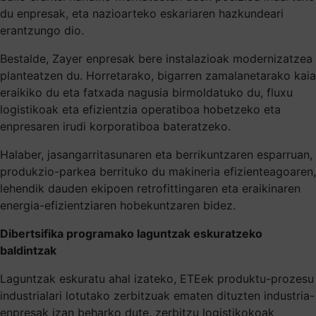
du enpresak, eta nazioarteko eskariaren hazkundeari
erantzungo dio.
Bestalde, Zayer enpresak bere instalazioak modernizatzea
planteatzen du. Horretarako, bigarren zamalanetarako kaia
eraikiko du eta fatxada nagusia birmoldatuko du, fluxu
logistikoak eta efizientzia operatiboa hobetzeko eta
enpresaren irudi korporatiboa bateratzeko.
Halaber, jasangarritasunaren eta berrikuntzaren esparruan,
produkzio-parkea berrituko du makineria efizienteagoaren,
lehendik dauden ekipoen retrofittingaren eta eraikinaren
energia-efizientziaren hobekuntzaren bidez.
Dibertsifika programako laguntzak eskuratzeko
baldintzak
Laguntzak eskuratu ahal izateko, ETEek produktu-prozesu
industrialari lotutako zerbitzuak ematen dituzten industria-
enpresak izan beharko dute, zerbitzu logistikokoak