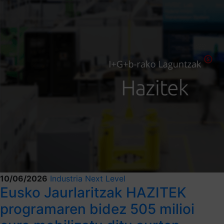
10/06/2026
Industria Next Level
Eusko Jaurlaritzak HAZITEK
programaren bidez 505 milioi