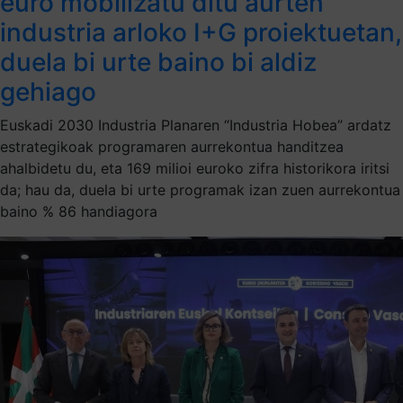
euro mobilizatu ditu aurten
industria arloko I+G proiektuetan,
duela bi urte baino bi aldiz
gehiago
Euskadi 2030 Industria Planaren “Industria Hobea” ardatz
estrategikoak programaren aurrekontua handitzea
ahalbidetu du, eta 169 milioi euroko zifra historikora iritsi
da; hau da, duela bi urte programak izan zuen aurrekontua
baino % 86 handiagora