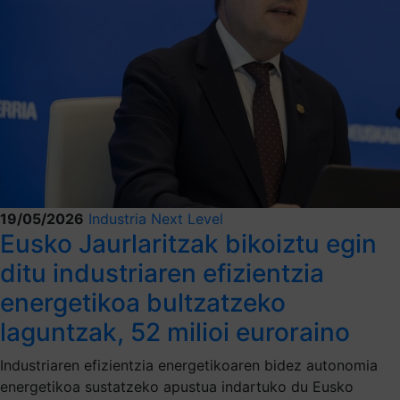
19/05/2026
Industria Next Level
Eusko Jaurlaritzak bikoiztu egin
ditu industriaren efizientzia
energetikoa bultzatzeko
laguntzak, 52 milioi euroraino
Industriaren efizientzia energetikoaren bidez autonomia
energetikoa sustatzeko apustua indartuko du Eusko