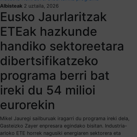
Albisteak
2 uztaila, 2026
Eusko Jaurlaritzak
ETEak hazkunde
handiko sektoreetara
dibertsifikatzeko
programa berri bat
ireki du 54 milioi
eurorekin
Mikel Jauregi sailburuak iragarri du programa ireki dela,
Gasteizko Zayer enpresara egindako bisitan. Industria-
arloko ETE horrek nagusiki energiaren sektorera eta