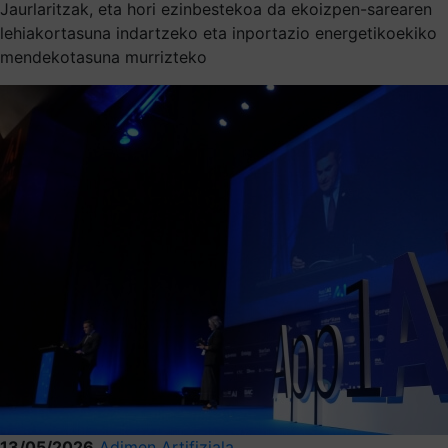
Jaurlaritzak, eta hori ezinbestekoa da ekoizpen-sarearen
lehiakortasuna indartzeko eta inportazio energetikoekiko
mendekotasuna murrizteko
13/05/2026
Adimen Artifiziala