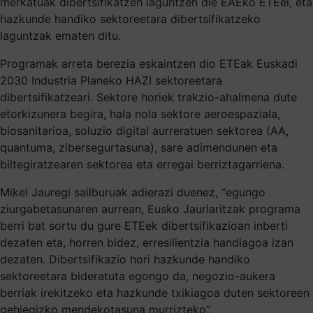
merkatuak dibertsifikatzen laguntzen die EAEko ETEei, eta
hazkunde handiko sektoreetara dibertsifikatzeko
laguntzak ematen ditu.
Programak arreta berezia eskaintzen dio ETEak Euskadi
2030 Industria Planeko HAZI sektoreetara
dibertsifikatzeari. Sektore horiek trakzio-ahalmena dute
etorkizunera begira, hala nola sektore aeroespaziala,
biosanitarioa, soluzio digital aurreratuen sektorea (AA,
quantuma, zibersegurtasuna), sare adimendunen eta
biltegiratzearen sektorea eta erregai berriztagarriena.
Mikel Jauregi sailburuak adierazi duenez, “egungo
ziurgabetasunaren aurrean, Eusko Jaurlaritzak programa
berri bat sortu du gure ETEek dibertsifikazioan inberti
dezaten eta, horren bidez, erresilientzia handiagoa izan
dezaten. Dibertsifikazio hori hazkunde handiko
sektoreetara bideratuta egongo da, negozio-aukera
berriak irekitzeko eta hazkunde txikiagoa duten sektoreen
gehiegizko mendekotasuna murrizteko”.