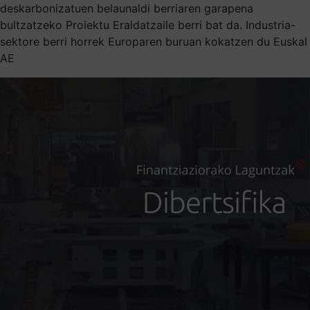
deskarbonizatuen belaunaldi berriaren garapena
bultzatzeko Proiektu Eraldatzaile berri bat da. Industria-
sektore berri horrek Europaren buruan kokatzen du Euskal
AE