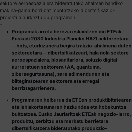
sektore aeroespazialera bideratutako ahalmen handiko
makina-gama berri bat muntatzeko dibertsifikazio-
proiektua aurkeztu du programan
-
Programak arreta berezia eskaintzen dio ETEak
Euskadi 2030 Industria Planeko HAZI sektoreetara
—hots, etorkizunera begira trakzio-ahalmena duten
sektoreetara— dibertsifikatzeari, hala nola sektore
aeroespazialera, biosanitariora, soluzio digital
aurreratuen sektorera (AA, quantuma,
zibersegurtasuna), sare adimendunen eta
biltegiratzearen sektorera eta erregai
berriztagarrienera.
Programaren helburua da ETEen produktibitatearen
eta lehiakortasunaren hazkundea eta hobekuntza
bultzatzea. Eusko Jaurlaritzak ETEak negozio-lerro,
produktu, zerbitzu eta merkatu berrietara
dibertsifikatzera bideratutako produkzio-