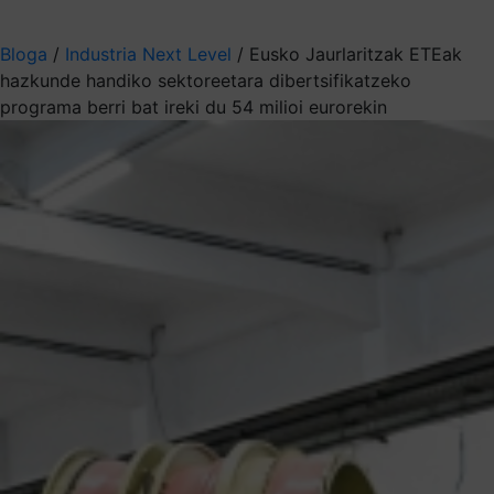
Aukeratu jaso nahi duzun informazioa
Bloga
/
Industria Next Level
/
Eusko Jaurlaritzak ETEak
hazkunde handiko sektoreetara dibertsifikatzeko
programa berri bat ireki du 54 milioi eurorekin