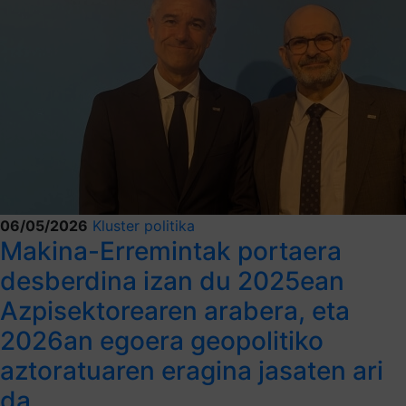
06/05/2026
Kluster politika
Makina-Erremintak portaera
desberdina izan du 2025ean
Azpisektorearen arabera, eta
2026an egoera geopolitiko
aztoratuaren eragina jasaten ari
da