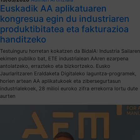
Euskadik AA aplikatuaren
kongresua egin du industriaren
produktibitatea eta fakturazioa
handitzeko
Testuinguru horretan kokatzen da BidaIA: Industria Sailaren
ekimen publiko bat, ETE industrialean AAren ezarpena
antolatzeko, errazteko eta bizkortzeko. Eusko
Jaurlaritzaren Eraldaketa Digitaleko laguntza-programek,
horien artean AA aplikatukoek eta zibersegurtasun
industrialekoek, 28 milioi euroko zifra errekorra lortu dute
aurten