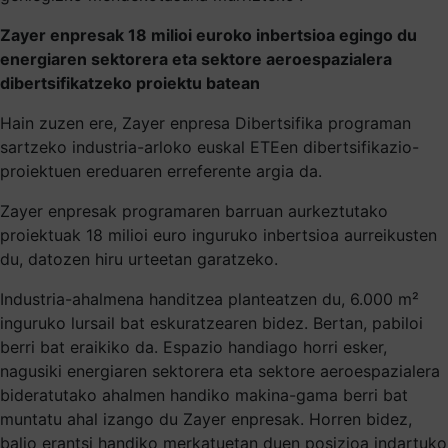
Zayer enpresak 18 milioi euroko inbertsioa egingo du
energiaren sektorera eta sektore aeroespazialera
dibertsifikatzeko proiektu batean
Hain zuzen ere, Zayer enpresa Dibertsifika programan
sartzeko industria-arloko euskal ETEen dibertsifikazio-
proiektuen ereduaren erreferente argia da.
Zayer enpresak programaren barruan aurkeztutako
proiektuak 18 milioi euro inguruko inbertsioa aurreikusten
du, datozen hiru urteetan garatzeko.
Industria-ahalmena handitzea planteatzen du, 6.000 m²
inguruko lursail bat eskuratzearen bidez. Bertan, pabiloi
berri bat eraikiko da. Espazio handiago horri esker,
nagusiki energiaren sektorera eta sektore aeroespazialera
bideratutako ahalmen handiko makina-gama berri bat
muntatu ahal izango du Zayer enpresak. Horren bidez,
balio erantsi handiko merkatuetan duen posizioa indartuko