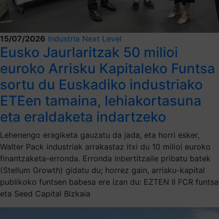
15/07/2026
Industria Next Level
Eusko Jaurlaritzak 50 milioi
euroko Arrisku Kapitaleko Funtsa
sortu du Euskadiko industriako
ETEen tamaina, lehiakortasuna
eta eraldaketa indartzeko
Lehenengo eragiketa gauzatu da jada, eta horri esker,
Walter Pack industriak arrakastaz itxi du 10 milioi euroko
finantzaketa-erronda. Erronda inbertitzaile pribatu batek
(Stellum Growth) gidatu du; horrez gain, arrisku-kapital
publikoko funtsen babesa ere izan du: EZTEN II FCR funtsa
eta Seed Capital Bizkaia