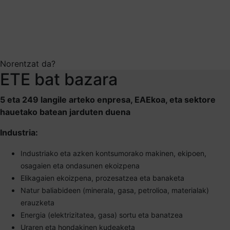
Norentzat da?
ETE bat bazara
5 eta 249 langile arteko enpresa, EAEkoa, eta sektore
hauetako batean jarduten duena
Industria:
Industriako eta azken kontsumorako makinen, ekipoen,
osagaien eta ondasunen ekoizpena
Elikagaien ekoizpena, prozesatzea eta banaketa
Natur baliabideen (minerala, gasa, petrolioa, materialak)
erauzketa
Energia (elektrizitatea, gasa) sortu eta banatzea
Uraren eta hondakinen kudeaketa