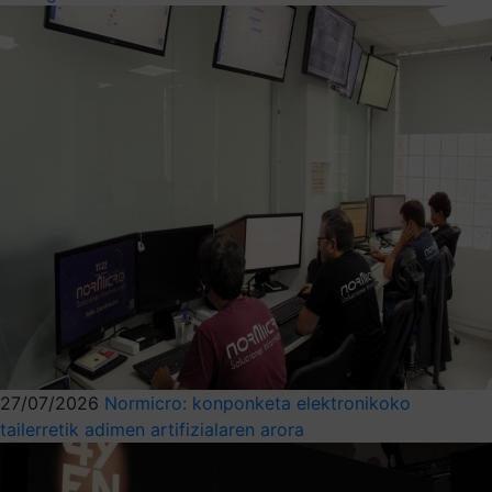
27/07/2026
Normicro: konponketa elektronikoko
tailerretik adimen artifizialaren arora