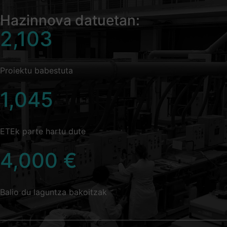
Hazinnova datuetan:
2,103
Proiektu babestuta
1,045
ETEk parte hartu dute
4,000
€
Balio du laguntza bakoitzak