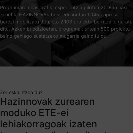
Programaren hasieratik, esperientzia pilotua 2019an hasi
zenetik, HAZINNOVAk bost edizioetan 1.045 enpresa
berezi mobilizatu ditu, eta 2.103 proiektu berritzaile garatu
ditu. Azken bi edizioetan, programak urtean 500 proiektu
baino gehiago sustatzeko mugarria gainditu du.
Zer eskaintzen du?
Hazinnovak zurearen
moduko ETE-ei
lehiakorragoak izaten