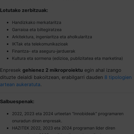
Lotutako zerbitzuak:
Handizkako merkataritza
Garraioa eta biltegiratzea
Arkitektura, ingeniaritza eta aholkularitza
IKTak eta telekomunikazioak
Finantza- eta aseguru-jarduerak
Kultura eta sormena (edizioa, publizitatea eta marketina)
Enpresek
gehienez 2 mikroproiektu
egin ahal izango
dituzte deialdi bakoitzean, erabilgarri dauden
8 tipologien
artean aukeratuta
.
Salbuespenak:
2022, 2023 eta 2024 urteetan “Innobideak” programaren
onuradun diren enpresak.
HAZITEK 2022, 2023 eta 2024 programan lider diren