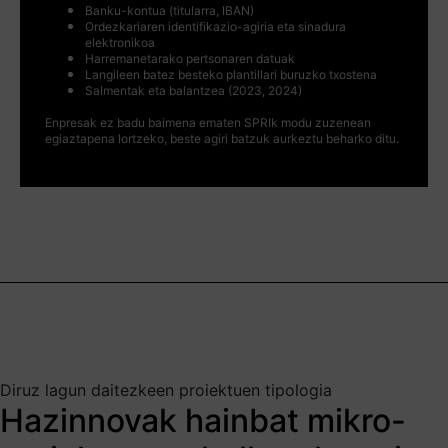
Banku-kontua (titularra, IBAN)
Ordezkariaren identifikazio-agiria eta sinadura
elektronikoa
Harremanetarako pertsonaren datuak
Langileen batez besteko plantillari buruzko txostena
Salmentak eta balantzea (2023, 2024)
Enpresak ez badu baimena ematen SPRIk modu zuzenean
egiaztapena lortzeko, beste agiri batzuk aurkeztu beharko ditu.
Diruz lagun daitezkeen proiektuen tipologia
Hazinnovak hainbat mikro-