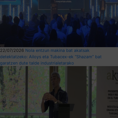
22/07/2026
Nola entzun makina bat akatsak
detektatzeko: Ailoys eta Tubacex-ek “Shazam” bat
garatzen dute talde industrialetarako