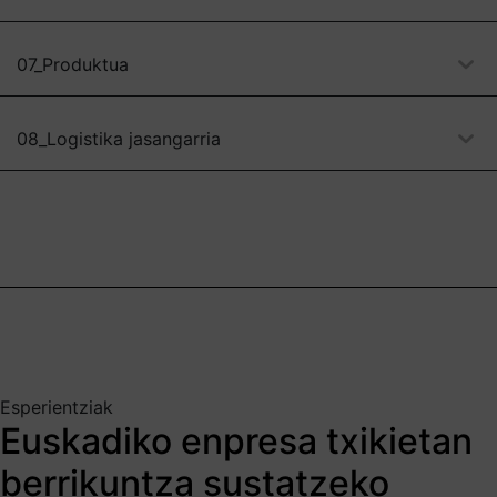
07_Produktua
08_Logistika jasangarria
Esperientziak
Euskadiko enpresa txikietan
berrikuntza sustatzeko