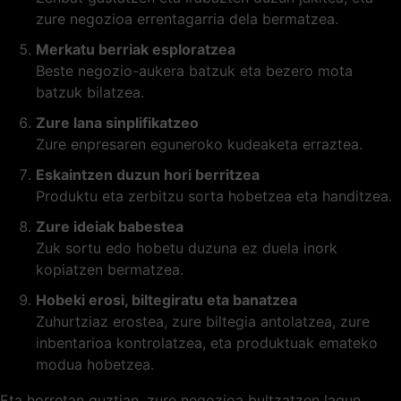
zure negozioa errentagarria dela bermatzea.
Merkatu berriak esploratzea
Beste negozio-aukera batzuk eta bezero mota
batzuk bilatzea.
Zure lana sinplifikatzeo
Zure enpresaren eguneroko kudeaketa erraztea.
Eskaintzen duzun hori berritzea
Produktu eta zerbitzu sorta hobetzea eta handitzea.
Zure ideiak babestea
Zuk sortu edo hobetu duzuna ez duela inork
kopiatzen bermatzea.
Hobeki erosi, biltegiratu eta banatzea
Zuhurtziaz erostea, zure biltegia antolatzea, zure
inbentarioa kontrolatzea, eta produktuak emateko
modua hobetzea.
Eta horretan guztian, zure negozioa bultzatzen lagun