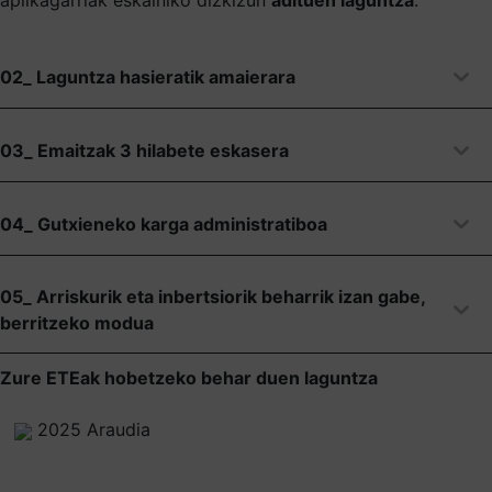
02_ Laguntza hasieratik amaierara
03_ Emaitzak 3 hilabete eskasera
04_ Gutxieneko karga administratiboa
05_ Arriskurik eta inbertsiorik beharrik izan gabe,
berritzeko modua
Zure ETEak hobetzeko behar duen laguntza
2025 Araudia