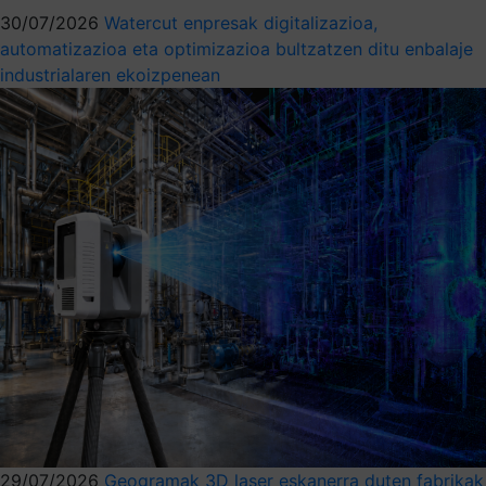
30/07/2026
Watercut enpresak digitalizazioa,
automatizazioa eta optimizazioa bultzatzen ditu enbalaje
industrialaren ekoizpenean
29/07/2026
Geogramak 3D laser eskanerra duten fabrikak