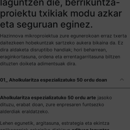
laguntzen die, berrikuntza-
proiektu txikiak modu azkar
eta seguruan eginez.
Hazinnova mikroproiektua zure egunerokoan erraz txerta
daitezkeen hobekuntzak sartzeko aukera bikaina da. Ez
dira aldaketa disruptibo handiak; hori beharrean,
eraginkortasuna, ordena eta errentagarritasuna biltzen
dituzten doiketa adimentsuak dira.
01_ Aholkularitza espezializatuko 50 ordu doan
Aholkularitza espezializatuko 50 ordu arte
jasoko
dituzu, erabat doan, zure enpresaren funtsezko
alderdiak eraldatzeko.
Lehen egunetik, argitasuna, estrategia eta ekintza
aplikagarriak eskainiko dizkizun
adituen laguntza
.