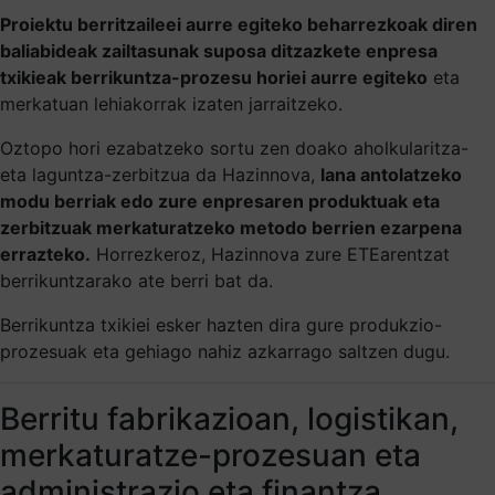
Proiektu berritzaileei aurre egiteko beharrezkoak diren
baliabideak zailtasunak suposa ditzazkete enpresa
txikieak berrikuntza-prozesu horiei aurre egiteko
eta
merkatuan lehiakorrak izaten jarraitzeko.
Oztopo hori ezabatzeko sortu zen doako aholkularitza-
eta laguntza-zerbitzua da Hazinnova,
lana antolatzeko
modu berriak edo zure enpresaren produktuak eta
zerbitzuak merkaturatzeko metodo berrien ezarpena
errazteko.
Horrezkeroz, Hazinnova zure ETEarentzat
berrikuntzarako ate berri bat da.
Berrikuntza txikiei esker hazten dira gure produkzio-
prozesuak eta gehiago nahiz azkarrago saltzen dugu.
Berritu fabrikazioan, logistikan,
merkaturatze-prozesuan eta
administrazio eta finantza