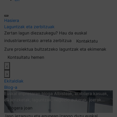
Hasiera
Laguntzak eta zerbitzuak
Zertan lagun diezazukegu?
Hau da euskal
industriarentzako arreta zerbitzua
Kontaktatu
Zure proiektua bultzatzeko laguntzak eta ekimenak
Kontsultatu hemen
‹
›
Ekitaldiak
Blog-a
Euskal enpresaren bloga
Albisteak, erabilera kasuak,
elkarrizketak, laguntzak, negozio aukerak, joerak…
Blogera joan
Jaso iezaguzu eta egunean izango duzu euskal