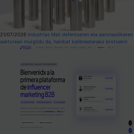
21/07/2026
Industrias Mail defentsaren eta aeronautikaren
sektorean murgildu da, hainbat kalibreetarako brotxekin