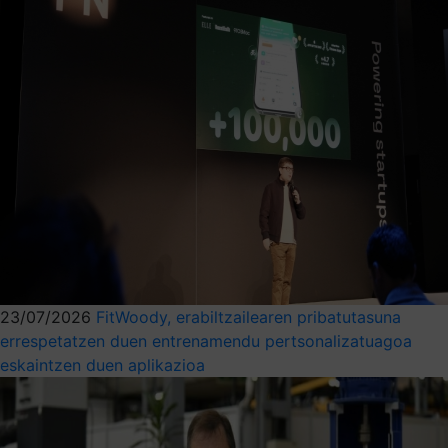
23/07/2026
FitWoody, erabiltzailearen pribatutasuna
errespetatzen duen entrenamendu pertsonalizatuagoa
eskaintzen duen aplikazioa