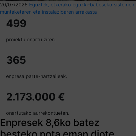
20/07/2026
Eguztek, etxerako eguzki-babeseko sistemen
muntaketaren eta instalazioaren arrakasta
499
proiektu onartu ziren.
365
enpresa parte-hartzaileak.
2.173.000 €
onartutako aurrekontuetan.
Enpresek 8,6ko batez
besteko nota eman diote