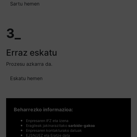
Sartu hemen
3_
Erraz eskatu
Prozesu azkarra da.
Eskatu hemen
Beharrezko informazioa:
Enpresaren IFZ eta izena
Eragileak jakinarazitako
sarbide-gakoa
Enpresaren kontakturako datuak
EJSN/JEZ eta Eratze data