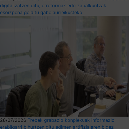
digitalizatzen ditu, erreformak edo zabalkuntzak
ekoizpena gelditu gabe aurreikusteko
28/07/2026
Trebek grabazio konplexuak informazio
erabilgarri bihurtzen ditu adimen artifizialaren bidez