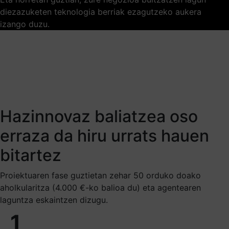
diezazuketen teknologia berriak ezagutzeko aukera
izango duzu.
Hazinnovaz baliatzea oso
erraza da hiru urrats hauen
bitartez
Proiektuaren fase guztietan zehar 50 orduko doako
aholkularitza (4.000 €-ko balioa du) eta agentearen
laguntza eskaintzen dizugu.
1_