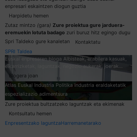
enpresari eskaintzen diogun guztia
Harpidetu hemen
Zutaz mintzo
(
gara
)
Zure proiektua gure jarduera-
eremuekin lotuta badago
zuri buruz hitz egingo dugu
Spri Taldeko gure kanaletan
Kontaktatu
SPRI Taldea
Euskal enpresaren bloga
Albisteak, erabilera kasuak,
elkarrizketak, laguntzak, negozio aukerak, joerak…
Blogera joan
Atlas
Euskal Industria Politika
Industria eraldaketatik
espezializazio adimentsura
Arakatu
Zure proiektua bultzatzeko laguntzak eta ekimenak
Kontsultatu hemen
Enpresentzako laguntza
Harremanetarako
Nire harpidetzak