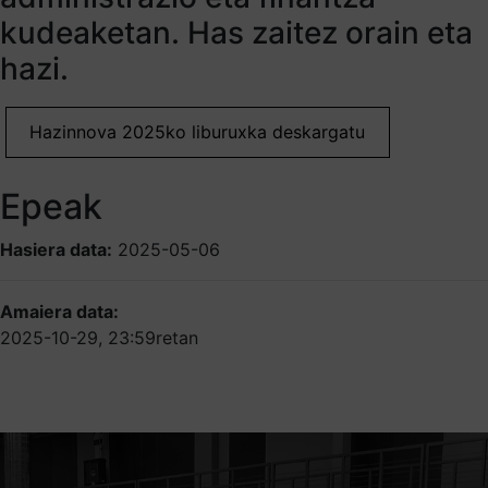
kudeaketan. Has zaitez orain eta
hazi.
Hazinnova 2025ko liburuxka deskargatu
Epeak
Hasiera data:
2025-05-06
Amaiera data:
2025-10-29, 23:59retan