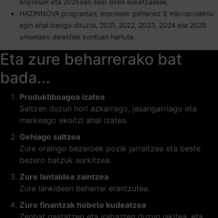
enpresak eta 2025ean lider diren eskatzaileak.
HAZINNOVA programan, enpresek gehienez 8 mikroproiektu
egin ahal izango dituzte, 2021, 2022, 2023, 2024 eta 2025
urteetako deialdiak kontuan hartuta.
Eta zure beharrerako bat
bada...
Produktiboagoa izatea
Saltzen duzun hori azkarrago, jasangarriago eta
merkeago ekoitzi ahal izatea.
Gehiago saltzea
Zure oraingo bezeroek pozik jarraitzea eta beste
bezero batzuk aurkitzea.
Zure lantaldea zaintzea
Zure lankideen beharrei erantzutea.
Zure finantzak hobeto kudeatzea
Zenbat gastatzen eta irabazten duzun jakitea, eta