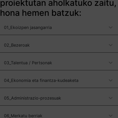
proiektutan aholkatuko zaitu,
hona hemen batzuk:
01_Ekoizpen jasangarria
02_Bezeroak
03_Talentua / Pertsonak
04_Ekonomia eta finantza-kudeaketa
05_Administrazio-prozesuak
06_Merkatu berriak