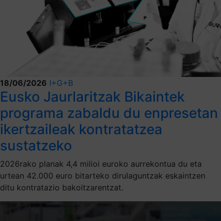
18/06/2026
I+G+B
Eusko Jaurlaritzak Bikaintek
programa zabaldu du enpresetan
ikertzaileak kontratatzea
sustatzeko
2026rako planak 4,4 milioi euroko aurrekontua du eta
urtean 42.000 euro bitarteko dirulaguntzak eskaintzen
ditu kontratazio bakoitzarentzat.