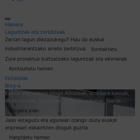
Hasiera
Laguntzak eta zerbitzuak
Zertan lagun diezazukegu?
Hau da euskal
industriarentzako arreta zerbitzua
Kontaktatu
Zure proiektua bultzatzeko laguntzak eta ekimenak
Kontsultatu hemen
Ekitaldiak
Blog-a
Euskal enpresaren bloga
Albisteak, erabilera kasuak,
elkarrizketak, laguntzak, negozio aukerak, joerak…
Blogera joan
Jaso iezaguzu eta egunean izango duzu euskal
enpresari eskaintzen diogun guztia
Harpidetu hemen