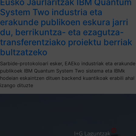
Eusko Jaurlaritzak IBM Quantum
System Two industria eta
erakunde publikoen eskura jarri
du, berrikuntza- eta ezagutza-
transferentziako proiektu berriak
bultzatzeko
Sarbide-protokoloari esker, EAEko industriak eta erakunde
publikoek IBM Quantum System Two sistema eta IBMk
hodeian eskaintzen dituen backend kuantikoak erabili ahal
izango dituzte