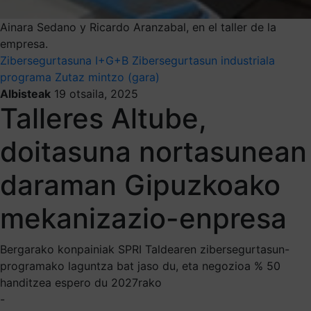
Ainara Sedano y Ricardo Aranzabal, en el taller de la
empresa.
Zibersegurtasuna
I+G+B
Zibersegurtasun industriala
programa
Zutaz mintzo (gara)
Albisteak
19 otsaila, 2025
Talleres Altube,
doitasuna nortasunean
daraman Gipuzkoako
mekanizazio-enpresa
Bergarako konpainiak SPRI Taldearen zibersegurtasun-
programako laguntza bat jaso du, eta negozioa % 50
handitzea espero du 2027rako
-