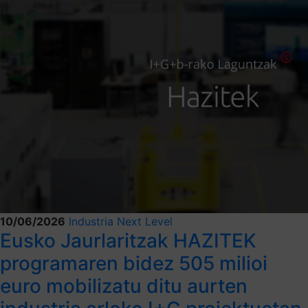
10/06/2026
Industria Next Level
Eusko Jaurlaritzak HAZITEK
programaren bidez 505 milioi
euro mobilizatu ditu aurten