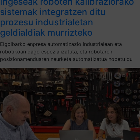
Ingeseak roboten kalibraziorako
sistemak integratzen ditu
prozesu industrialetan
geldialdiak murrizteko
Elgoibarko enpresa automatizazio industrialean eta
robotikoan dago espezializatuta, eta robotaren
posizionamenduaren neurketa automatizatua hobetu du