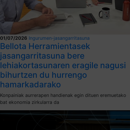
01/07/2026
Ingurumen-jasangarritasuna
Bellota Herramientasek
jasangarritasuna bere
lehiakortasunaren eragile nagusi
bihurtzen du hurrengo
hamarkadarako
Konpainiak aurrerapen handienak egin dituen eremuetako
bat ekonomia zirkularra da