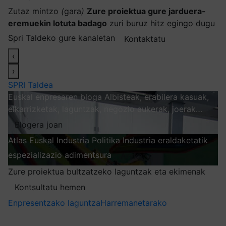
Zutaz mintzo
(
gara
)
Zure proiektua gure jarduera-
eremuekin lotuta badago
zuri buruz hitz egingo dugu
Spri Taldeko gure kanaletan
Kontaktatu
‹
›
SPRI Taldea
Euskal enpresaren bloga
Albisteak, erabilera kasuak,
elkarrizketak, laguntzak, negozio aukerak, joerak…
Blogera joan
Atlas
Euskal Industria Politika
Industria eraldaketatik
espezializazio adimentsura
Arakatu
Zure proiektua bultzatzeko laguntzak eta ekimenak
Kontsultatu hemen
Enpresentzako laguntza
Harremanetarako
Nire harpidetzak