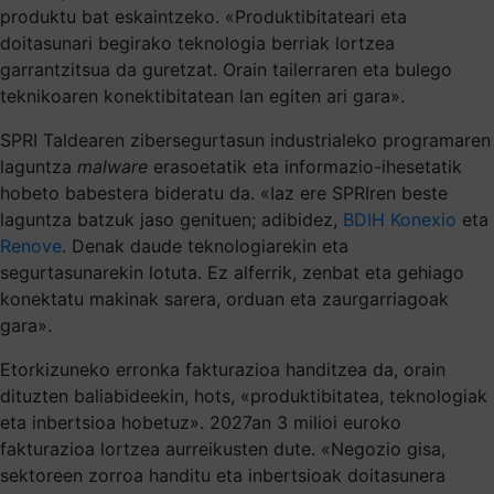
produktu bat eskaintzeko. «Produktibitateari eta
doitasunari begirako teknologia berriak lortzea
garrantzitsua da guretzat. Orain tailerraren eta bulego
teknikoaren konektibitatean lan egiten ari gara».
SPRI Taldearen zibersegurtasun industrialeko programaren
laguntza
malware
erasoetatik eta informazio-ihesetatik
hobeto babestera bideratu da. «Iaz ere SPRIren beste
laguntza batzuk jaso genituen; adibidez,
BDIH Konexio
eta
Renove
. Denak daude teknologiarekin eta
segurtasunarekin lotuta. Ez alferrik, zenbat eta gehiago
konektatu makinak sarera, orduan eta zaurgarriagoak
gara».
Etorkizuneko erronka fakturazioa handitzea da, orain
dituzten baliabideekin, hots, «produktibitatea, teknologiak
eta inbertsioa hobetuz». 2027an 3 milioi euroko
fakturazioa lortzea aurreikusten dute. «Negozio gisa,
sektoreen zorroa handitu eta inbertsioak doitasunera