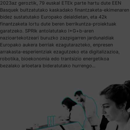
2023az geroztik, 79 euskal ETEk parte hartu dute EEN
Basquek bultzatutako kaskadako finantzaketa-ekimenaren
bidez sustatutako Europako deialdietan, eta 42k
finantzaketa lortu dute beren berrikuntza-proiektuak
garatzeko. SPRIk antolatutako I+G+b-aren
nazioartekotzeari buruzko zazpigarren jardunaldiak
Europako aukera berriak ezagutarazteko, enpresen
arrakasta-esperientziak ezagutzeko eta digitalizazioa,
robotika, bioekonomia edo trantsizio energetikoa
bezalako arloetara bideratutako hurrengo...