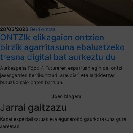
28/05/2026
Berrikuntza
ONTZIk elikagaien ontzien
birziklagarritasuna ebaluatzeko
tresna digital bat aurkeztu du
Aurkezpena Food 4 Futureren esparruan egin da, ontzi
jasangarrien berrikuntzari, araudiari eta lankidetzari
buruzko saio baten barruan.
Joan blogera
Jarrai gaitzazu
Kanal espezializatuak eta eguneroko gaurkotasuna gure
sareetan.