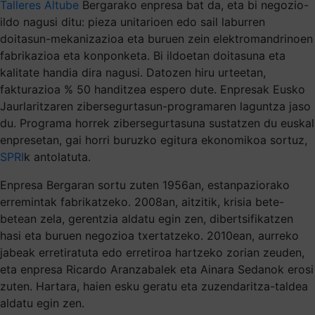
Talleres Altube
Bergarako enpresa bat da, eta bi negozio-
ildo nagusi ditu: pieza unitarioen edo sail laburren
doitasun-mekanizazioa eta buruen zein elektromandrinoen
fabrikazioa eta konponketa. Bi ildoetan doitasuna eta
kalitate handia dira nagusi. Datozen hiru urteetan,
fakturazioa % 50 handitzea espero dute. Enpresak Eusko
Jaurlaritzaren zibersegurtasun-programaren laguntza jaso
du. Programa horrek zibersegurtasuna sustatzen du euskal
enpresetan, gai horri buruzko egitura ekonomikoa sortuz,
SPRI
k antolatuta.
Enpresa Bergaran sortu zuten 1956an, estanpaziorako
erremintak fabrikatzeko. 2008an, aitzitik, krisia bete-
betean zela, gerentzia aldatu egin zen, dibertsifikatzen
hasi eta buruen negozioa txertatzeko. 2010ean, aurreko
jabeak erretiratuta edo erretiroa hartzeko zorian zeuden,
eta enpresa Ricardo Aranzabalek eta Ainara Sedanok erosi
zuten. Hartara, haien esku geratu eta zuzendaritza-taldea
aldatu egin zen.