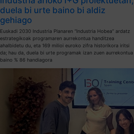
industria arloko I+G proiektuetan,
duela bi urte baino bi aldiz
gehiago
Euskadi 2030 Industria Planaren “Industria Hobea” ardatz
estrategikoak programaren aurrekontua handitzea
ahalbidetu du, eta 169 milioi euroko zifra historikora iritsi
da; hau da, duela bi urte programak izan zuen aurrekontua
baino % 86 handiagora