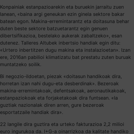
Konpainiak estanpazioarekin eta buruekin jarraitu zuen
lanean, «baina argi geneukan ezin ginela sektore bakar
batean egon. Makina-erremintarantz eta doitasuna behar
duten beste sektore batzuetarantz egin genuen
dibertsifikazioa, bestelako aukerak zabaltzeko», esan
dutenez. Talleres Altubek inbertsio handiak egin ditu:
«Urtero inbertitzen dugu makina eta instalazioetan». Izan
ere, 2016an pabilioi klimatizatu bat prestatu zuten buruak
muntatzeko soilik.
Bi negozio-ildoetan, piezak «doitasun handikoak dira,
horretan izan nahi dugu-eta desberdinak». Bezeroak
makina-erremintakoak, defentsakoak, aeronautikakoak,
estanpaziokoak eta forjaketakoak dira funtsean. «Ia
guztiak nazionalak diren arren, gure bezeroak
esportatzaile handiak dira».
22 langile dira guztira eta urteko fakturazioa 2,2 milioi
euro ingurukoa da. I+G-a oinarrizkoa da kalitate handiko