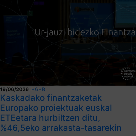
19/06/2026
I+G+B
Kaskadako finantzaketak
Europako proiektuak euskal
ETEetara hurbiltzen ditu,
%46,5eko arrakasta-tasarekin