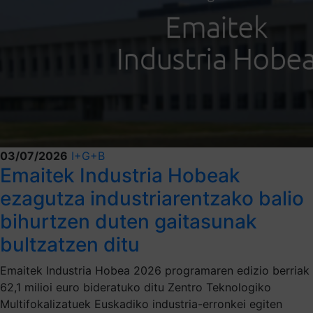
03/07/2026
I+G+B
Emaitek Industria Hobeak
ezagutza industriarentzako balio
bihurtzen duten gaitasunak
bultzatzen ditu
Emaitek Industria Hobea 2026 programaren edizio berriak
62,1 milioi euro bideratuko ditu Zentro Teknologiko
Multifokalizatuek Euskadiko industria-erronkei egiten