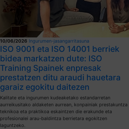
10/06/2026
Ingurumen-jasangarritasuna
ISO 9001 eta ISO 14001 berriek
bidea markatzen dute: ISO
Training Spainek enpresak
prestatzen ditu araudi hauetara
garaiz egokitu daitezen
Kalitate eta ingurumen kudeaketako estandarretan
aurreikusitako aldaketen aurrean, konpainiak prestakuntza
teknikoa eta praktikoa eskaintzen die erakunde eta
profesionalei arau-baldintza berrietara egokitzen
laguntzeko.