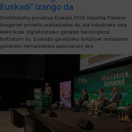
Euskadi’ izango da
Grid4Industry proiektua Euskadi 2030 Industria Planaren
bosgarren proiektu eraldatzailea da, eta industriako sare
elektrikoak digitalizatzeko garapen teknologikoa
bultzatzen du. Euskadin garatutako soluzioak munduaren
gainerako herrialdeetara esportatuko dira