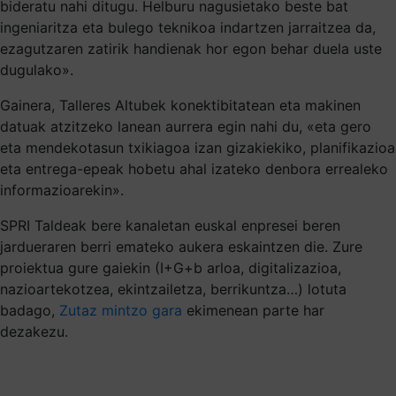
bideratu nahi ditugu. Helburu nagusietako beste bat
ingeniaritza eta bulego teknikoa indartzen jarraitzea da,
ezagutzaren zatirik handienak hor egon behar duela uste
dugulako».
Gainera, Talleres Altubek konektibitatean eta makinen
datuak atzitzeko lanean aurrera egin nahi du, «eta gero
eta mendekotasun txikiagoa izan gizakiekiko, planifikazioa
eta entrega-epeak hobetu ahal izateko denbora errealeko
informazioarekin».
SPRI Taldeak bere kanaletan euskal enpresei beren
jardueraren berri emateko aukera eskaintzen die. Zure
proiektua gure gaiekin (I+G+b arloa, digitalizazioa,
nazioartekotzea, ekintzailetza, berrikuntza…) lotuta
badago,
Zutaz mintzo gara
ekimenean parte har
dezakezu.