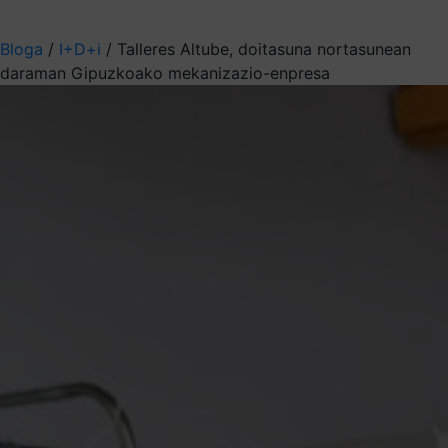
Aukeratu jaso nahi duzun informazioa
Bloga
/
I+D+i
/
Talleres Altube, doitasuna nortasunean
daraman Gipuzkoako mekanizazio-enpresa