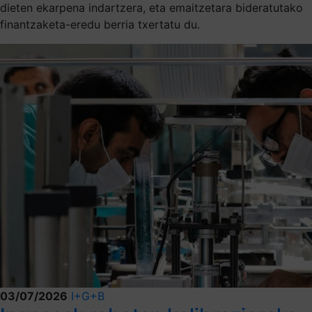
dieten ekarpena indartzera, eta emaitzetara bideratutako
finantzaketa-eredu berria txertatu du.
03/07/2026
I+G+B