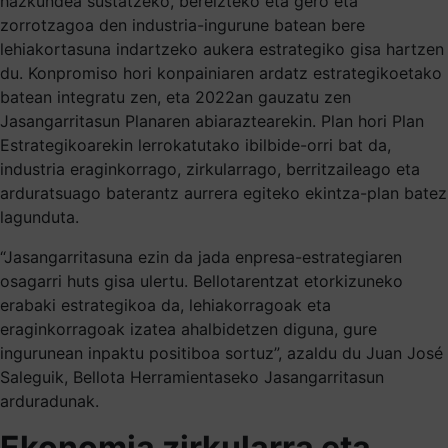
hazkundea sustatzeko, bereizteko eta gero eta
zorrotzagoa den industria-ingurune batean bere
lehiakortasuna indartzeko aukera estrategiko gisa hartzen
du. Konpromiso hori konpainiaren ardatz estrategikoetako
batean integratu zen, eta 2022an gauzatu zen
Jasangarritasun Planaren abiaraztearekin. Plan hori Plan
Estrategikoarekin lerrokatutako ibilbide-orri bat da,
industria eraginkorrago, zirkularrago, berritzaileago eta
arduratsuago baterantz aurrera egiteko ekintza-plan batez
lagunduta.
“Jasangarritasuna ezin da jada enpresa-estrategiaren
osagarri huts gisa ulertu. Bellotarentzat etorkizuneko
erabaki estrategikoa da, lehiakorragoak eta
eraginkorragoak izatea ahalbidetzen diguna, gure
ingurunean inpaktu positiboa sortuz”, azaldu du Juan José
Saleguik, Bellota Herramientaseko Jasangarritasun
arduradunak.
Ekonomia zirkularra eta