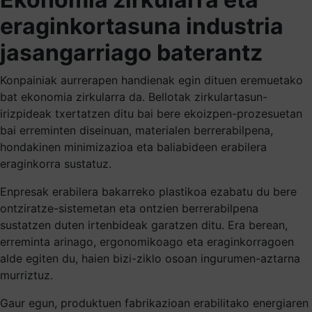
eraginkortasuna industria
jasangarriago baterantz
Konpainiak aurrerapen handienak egin dituen eremuetako
bat ekonomia zirkularra da. Bellotak zirkulartasun-
irizpideak txertatzen ditu bai bere ekoizpen-prozesuetan
bai erreminten diseinuan, materialen berrerabilpena,
hondakinen minimizazioa eta baliabideen erabilera
eraginkorra sustatuz.
Enpresak erabilera bakarreko plastikoa ezabatu du bere
ontziratze-sistemetan eta ontzien berrerabilpena
sustatzen duten irtenbideak garatzen ditu. Era berean,
erreminta arinago, ergonomikoago eta eraginkorragoen
alde egiten du, haien bizi-ziklo osoan ingurumen-aztarna
murriztuz.
Gaur egun, produktuen fabrikazioan erabilitako energiaren