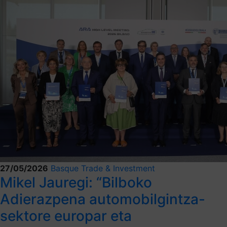
27/05/2026
Basque Trade & Investment
Mikel Jauregi: “Bilboko
Adierazpena automobilgintza-
sektore europar eta