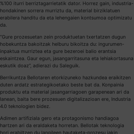
%100 iturri berriztagarrietatik dator. Horrez gain, industria-
hondakinen sorrera murriztu da, material birziklatuen
erabilera handitu da eta lehengaien kontsumoa optimizatu
da.
“Gure prozesuetan zein produktuetan txertatzen dugun
hobekuntza bakoitzak helburu bikoitza du: ingurumen-
inpaktua murriztea eta gure bezeroei balio erantsia
eskaintzea. Gaur egun, jasangarritasuna eta lehiakortasuna
eskutik doaz”, adierazi du Saleguik.
Berrikuntza Bellotaren etorkizuneko hazkundea eraikitzen
duten ardatz estrategikoetako beste bat da. Konpainia
produktu eta material jasangarriagoen garapenean ari da
lanean, baita bere prozesuen digitalizazioan ere, Industria
4.0 teknologien bidez.
Adimen artifiziala gero eta protagonismo handiagoa
hartzen ari da eraldaketa horretan. Bellotak teknologia
hori erabiltzen du langileen hautaketa-prozesu jakin