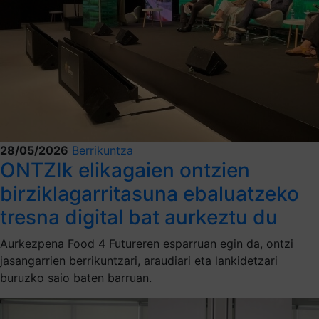
28/05/2026
Berrikuntza
ONTZIk elikagaien ontzien
birziklagarritasuna ebaluatzeko
tresna digital bat aurkeztu du
Aurkezpena Food 4 Futureren esparruan egin da, ontzi
jasangarrien berrikuntzari, araudiari eta lankidetzari
buruzko saio baten barruan.