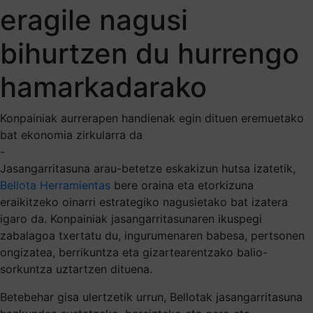
eragile nagusi
bihurtzen du hurrengo
hamarkadarako
Konpainiak aurrerapen handienak egin dituen eremuetako
bat ekonomia zirkularra da
-
Jasangarritasuna arau-betetze eskakizun hutsa izatetik,
Bellota Herramientas
bere oraina eta etorkizuna
eraikitzeko oinarri estrategiko nagusietako bat izatera
igaro da. Konpainiak jasangarritasunaren ikuspegi
zabalagoa txertatu du, ingurumenaren babesa, pertsonen
ongizatea, berrikuntza eta gizartearentzako balio-
sorkuntza uztartzen dituena.
Betebehar gisa ulertzetik urrun, Bellotak jasangarritasuna