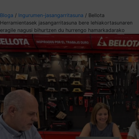
Aukeratu jaso nahi duzun informazioa
Bloga
/
Ingurumen-jasangarritasuna
/
Bellota
Herramientasek jasangarritasuna bere lehiakortasunaren
eragile nagusi bihurtzen du hurrengo hamarkadarako