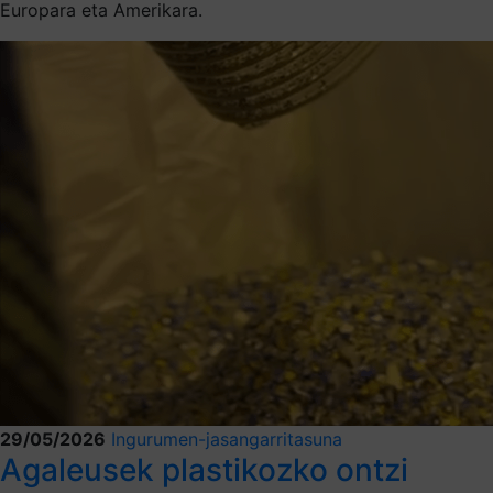
Europara eta Amerikara.
29/05/2026
Ingurumen-jasangarritasuna
Agaleusek plastikozko ontzi