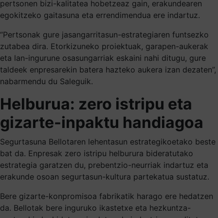
pertsonen bizi-kalitatea hobetzeaz gain, erakundearen
egokitzeko gaitasuna eta errendimendua ere indartuz.
“Pertsonak gure jasangarritasun-estrategiaren funtsezko
zutabea dira. Etorkizuneko proiektuak, garapen-aukerak
eta lan-ingurune osasungarriak eskaini nahi ditugu, gure
taldeek enpresarekin batera hazteko aukera izan dezaten”,
nabarmendu du Saleguik.
Helburua: zero istripu eta
gizarte-inpaktu handiagoa
Segurtasuna Bellotaren lehentasun estrategikoetako beste
bat da. Enpresak zero istripu helburura bideratutako
estrategia garatzen du, prebentzio-neurriak indartuz eta
erakunde osoan segurtasun-kultura partekatua sustatuz.
Bere gizarte-konpromisoa fabrikatik harago ere hedatzen
da. Bellotak bere inguruko ikastetxe eta hezkuntza-