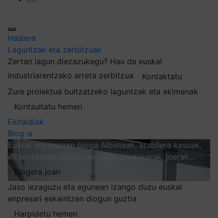
Hasiera
Laguntzak eta zerbitzuak
Zertan lagun diezazukegu?
Hau da euskal
industriarentzako arreta zerbitzua
Kontaktatu
Zure proiektua bultzatzeko laguntzak eta ekimenak
Kontsultatu hemen
Ekitaldiak
Blog-a
Euskal enpresaren bloga
Albisteak, erabilera kasuak,
elkarrizketak, laguntzak, negozio aukerak, joerak…
Blogera joan
Jaso iezaguzu eta egunean izango duzu euskal
enpresari eskaintzen diogun guztia
Harpidetu hemen