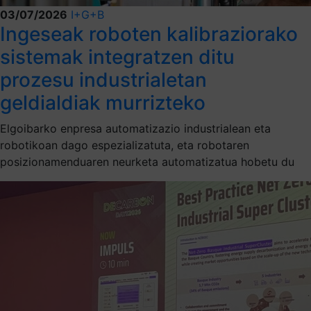
03/07/2026
I+G+B
Ingeseak roboten kalibraziorako
sistemak integratzen ditu
prozesu industrialetan
geldialdiak murrizteko
Elgoibarko enpresa automatizazio industrialean eta
robotikoan dago espezializatuta, eta robotaren
posizionamenduaren neurketa automatizatua hobetu du