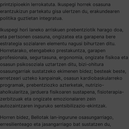
printzipioekin lerrokatuta. Ikuspegi horrek osasuna
erantzukizun partekatu gisa ulertzen du, erakundearen
politika guztietan integratua.
Ikuspegi hori laneko arriskuen prebentziotik harago doa,
eta pertsonen osasuna, ongizatea eta garapena bere
estrategia sozialaren elementu nagusi bihurtzen ditu.
Horretarako, etengabeko prestakuntza, garapen
profesionala, segurtasuna, ergonomia, ongizate fisikoa eta
osasun psikosoziala uztartzen ditu, bizi-ohitura
osasungarriak sustatzeko ekimenen bidez; besteak beste,
erretzeari uzteko kanpainak, osasun kardiobaskularreko
programak, prebentziozko azterketak, nutrizio-
aholkularitza, jarduera fisikoaren sustapena, fisioterapia-
zerbitzuak eta ongizate emozionalaren zein
autozaintzaren inguruko sentsibilizazio-ekintzak.
Horren bidez, Bellotak lan-ingurune osasungarriago,
erresilienteago eta jasangarriago bat sustatzen du,