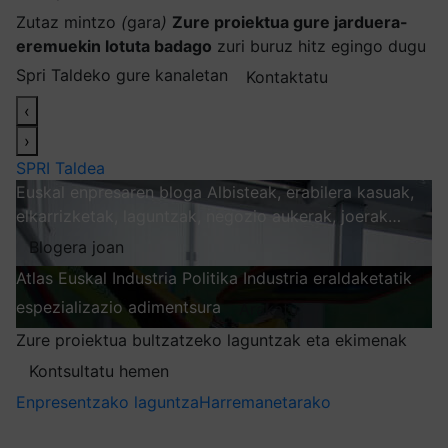
Zutaz mintzo
(
gara
)
Zure proiektua gure jarduera-
eremuekin lotuta badago
zuri buruz hitz egingo dugu
Spri Taldeko gure kanaletan
Kontaktatu
‹
›
SPRI Taldea
Euskal enpresaren bloga
Albisteak, erabilera kasuak,
elkarrizketak, laguntzak, negozio aukerak, joerak…
Blogera joan
Atlas
Euskal Industria Politika
Industria eraldaketatik
espezializazio adimentsura
Arakatu
Zure proiektua bultzatzeko laguntzak eta ekimenak
Kontsultatu hemen
Enpresentzako laguntza
Harremanetarako
Nire harpidetzak