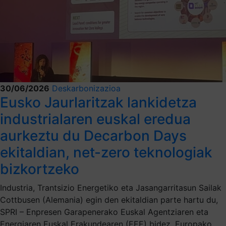
30/06/2026
Deskarbonizazioa
Eusko Jaurlaritzak lankidetza
industrialaren euskal eredua
aurkeztu du Decarbon Days
ekitaldian, net-zero teknologiak
bizkortzeko
Industria, Trantsizio Energetiko eta Jasangarritasun Sailak
Cottbusen (Alemania) egin den ekitaldian parte hartu du,
SPRI – Enpresen Garapenerako Euskal Agentziaren eta
Energiaren Euskal Erakundearen (EEE) bidez, Europako