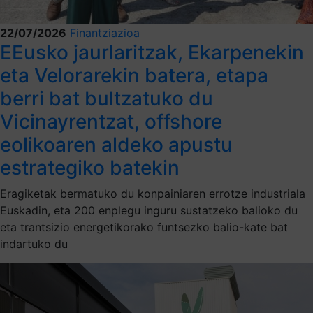
22/07/2026
Finantziazioa
EEusko jaurlaritzak, Ekarpenekin
eta Velorarekin batera, etapa
berri bat bultzatuko du
Vicinayrentzat, offshore
eolikoaren aldeko apustu
estrategiko batekin
Eragiketak bermatuko du konpainiaren errotze industriala
Euskadin, eta 200 enplegu inguru sustatzeko balioko du
eta trantsizio energetikorako funtsezko balio-kate bat
indartuko du