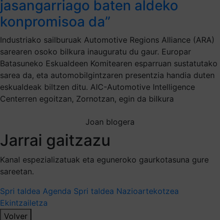
jasangarriago baten aldeko
konpromisoa da”
Industriako sailburuak Automotive Regions Alliance (ARA)
sarearen osoko bilkura inauguratu du gaur. Europar
Batasuneko Eskualdeen Komitearen esparruan sustatutako
sarea da, eta automobilgintzaren presentzia handia duten
eskualdeak biltzen ditu. AIC-Automotive Intelligence
Centerren egoitzan, Zornotzan, egin da bilkura
Joan blogera
Jarrai gaitzazu
Kanal espezializatuak eta eguneroko gaurkotasuna gure
sareetan.
Spri taldea
Agenda Spri taldea
Nazioartekotzea
Ekintzailetza
Volver