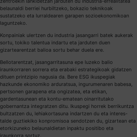
zentroekin lankidetzan jarduten du industria-errealitatea
belaunaldi berriei hurbiltzeko, bokazio teknikoak
sustatzeko eta lurraldearen garapen sozioekonomikoan
laguntzeko.
Konpainiak ulertzen du industria jasangarri batek aukerak
sortu, tokiko talentua indartu eta jarduten duen
gizartearentzat balioa sortu behar duela ere.
Bellotarentzat, jasangarritasuna epe luzeko balio
iraunkorraren sorrera eta erabaki estrategikoak gidatzen
dituen printzipio nagusia da. Bere ESG ikuspegiak
hazkunde ekonomiko arduratsua, ingurumenaren babesa,
pertsonen garapena eta ongizatea, eta etikan,
gardentasunean eta kontu-ematean oinarritutako
gobernantza integratzen ditu. Ikuspegi horrek berrikuntza
bultzatzen du, lehiakortasuna indartzen du eta interes-
talde guztiekiko konpromisoa sendotzen du, gizartean eta
etorkizuneko belaunaldietan inpaktu positibo eta
iraunkorra sortuz.