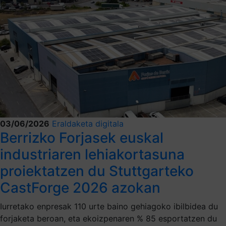
03/06/2026
Eraldaketa digitala
Berrizko Forjasek euskal
industriaren lehiakortasuna
proiektatzen du Stuttgarteko
CastForge 2026 azokan
Iurretako enpresak 110 urte baino gehiagoko ibilbidea du
forjaketa beroan, eta ekoizpenaren % 85 esportatzen du