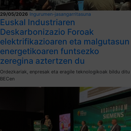
29/05/2026
Ingurumen-jasangarritasuna
Euskal Industriaren
Deskarbonizazio Foroak
elektrifikazioaren eta malgutasun
energetikoaren funtsezko
zeregina aztertzen du
Ordezkariak, enpresak eta eragile teknologikoak bildu ditu
BECen