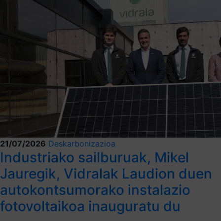
21/07/2026
Deskarbonizazioa
Industriako sailburuak, Mikel
Jauregik, Vidralak Laudion duen
autokontsumorako instalazio
fotovoltaikoa inauguratu du