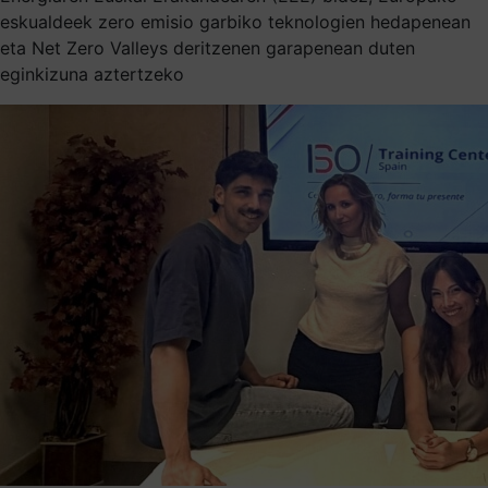
eskualdeek zero emisio garbiko teknologien hedapenean
eta Net Zero Valleys deritzenen garapenean duten
eginkizuna aztertzeko