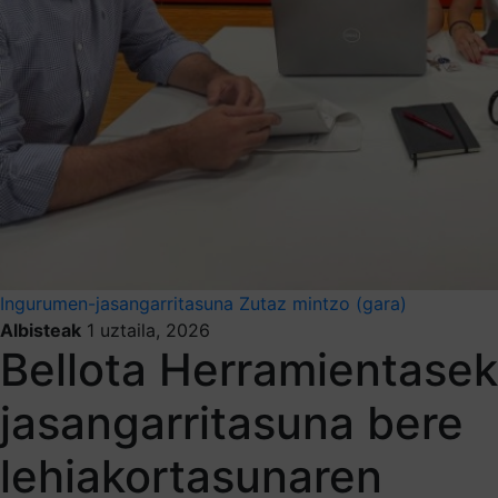
Ingurumen-jasangarritasuna
Zutaz mintzo (gara)
Albisteak
1 uztaila, 2026
Bellota Herramientasek
jasangarritasuna bere
lehiakortasunaren