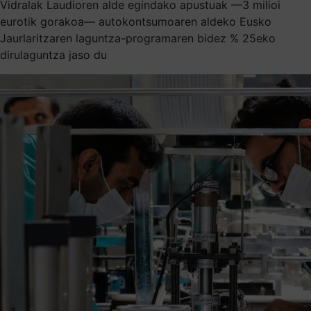
Vidralak Laudioren alde egindako apustuak —3 milioi
eurotik gorakoa— autokontsumoaren aldeko Eusko
Jaurlaritzaren laguntza-programaren bidez % 25eko
dirulaguntza jaso du