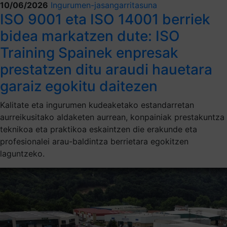
10/06/2026
Ingurumen-jasangarritasuna
ISO 9001 eta ISO 14001 berriek
bidea markatzen dute: ISO
Training Spainek enpresak
prestatzen ditu araudi hauetara
garaiz egokitu daitezen
Kalitate eta ingurumen kudeaketako estandarretan
aurreikusitako aldaketen aurrean, konpainiak prestakuntza
teknikoa eta praktikoa eskaintzen die erakunde eta
profesionalei arau-baldintza berrietara egokitzen
laguntzeko.