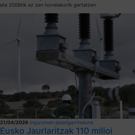
eta 2008tik ez zen horrelakorik gertatzen
21/04/2026
Ingurumen-jasangarritasuna
Eusko Jaurlaritzak 110 milioi