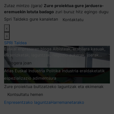
Zutaz mintzo
(
gara
)
Zure proiektua gure jarduera-
eremuekin lotuta badago
zuri buruz hitz egingo dugu
Spri Taldeko gure kanaletan
Kontaktatu
‹
›
SPRI Taldea
Euskal enpresaren bloga
Albisteak, erabilera kasuak,
elkarrizketak, laguntzak, negozio aukerak, joerak…
Blogera joan
Atlas
Euskal Industria Politika
Industria eraldaketatik
espezializazio adimentsura
Arakatu
Zure proiektua bultzatzeko laguntzak eta ekimenak
Kontsultatu hemen
Enpresentzako laguntza
Harremanetarako
Nire harpidetzak