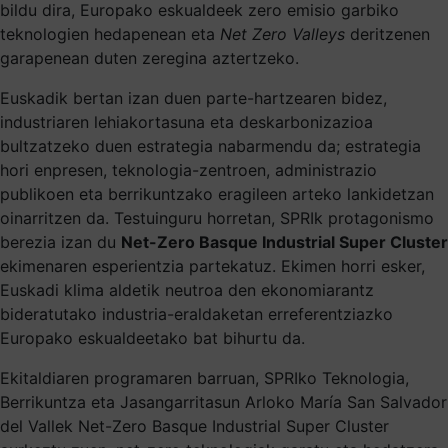
bildu dira, Europako eskualdeek zero emisio garbiko
teknologien hedapenean eta
Net Zero Valleys
deritzenen
garapenean duten zeregina aztertzeko.
Euskadik bertan izan duen parte-hartzearen bidez,
industriaren lehiakortasuna eta deskarbonizazioa
bultzatzeko duen estrategia nabarmendu da; estrategia
hori enpresen, teknologia-zentroen, administrazio
publikoen eta berrikuntzako eragileen arteko lankidetzan
oinarritzen da. Testuinguru horretan, SPRIk protagonismo
berezia izan du
Net-Zero Basque Industrial Super Cluster
ekimenaren esperientzia partekatuz. Ekimen horri esker,
Euskadi klima aldetik neutroa den ekonomiarantz
bideratutako industria-eraldaketan erreferentziazko
Europako eskualdeetako bat bihurtu da.
Ekitaldiaren programaren barruan, SPRIko Teknologia,
Berrikuntza eta Jasangarritasun Arloko María San Salvador
del Vallek Net-Zero Basque Industrial Super Cluster