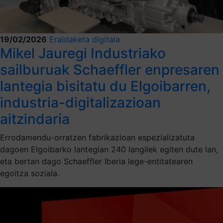
19/02/2026
Eraldaketa digitala
Mikel Jauregi Industriako
sailburuak Schaeffler enpresaren
lantegia bisitatu du Elgoibarren,
industria-digitalizazioan
aitzindaria
Errodamendu-orratzen fabrikazioan espezializatuta
dagoen Elgoibarko lantegian 240 langilek egiten dute lan,
eta bertan dago Schaeffler Iberia lege-entitatearen
egoitza soziala.