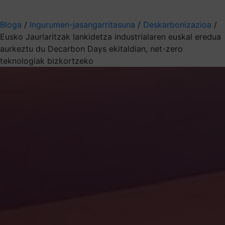
Aukeratu jaso nahi duzun informazioa
Bloga
/
Ingurumen-jasangarritasuna
/
Deskarbonizazioa
/
Eusko Jaurlaritzak lankidetza industrialaren euskal eredua
aurkeztu du Decarbon Days ekitaldian, net-zero
teknologiak bizkortzeko