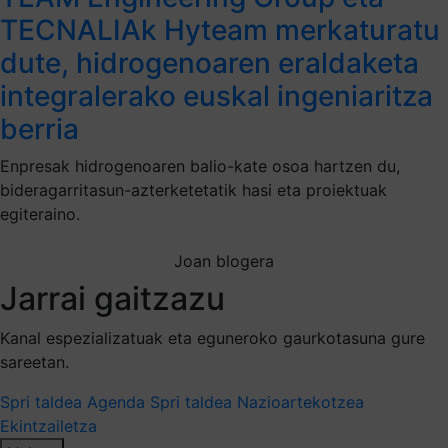
TECNALIAk Hyteam merkaturatu
dute, hidrogenoaren eraldaketa
integralerako euskal ingeniaritza
berria
Enpresak hidrogenoaren balio-kate osoa hartzen du,
bideragarritasun-azterketetatik hasi eta proiektuak
egiteraino.
Joan blogera
Jarrai gaitzazu
Kanal espezializatuak eta eguneroko gaurkotasuna gure
sareetan.
Spri taldea
Agenda Spri taldea
Nazioartekotzea
Ekintzailetza