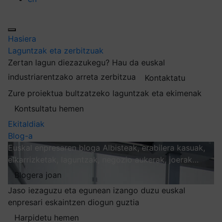
Hasiera
Laguntzak eta zerbitzuak
Zertan lagun diezazukegu?
Hau da euskal
industriarentzako arreta zerbitzua
Kontaktatu
Zure proiektua bultzatzeko laguntzak eta ekimenak
Kontsultatu hemen
Ekitaldiak
Blog-a
Euskal enpresaren bloga
Albisteak, erabilera kasuak,
elkarrizketak, laguntzak, negozio aukerak, joerak…
Blogera joan
Jaso iezaguzu eta egunean izango duzu euskal
enpresari eskaintzen diogun guztia
Harpidetu hemen