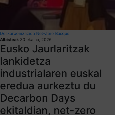
Deskarbonizazioa
Net-Zero Basque
Albisteak
30 ekaina, 2026
Eusko Jaurlaritzak
lankidetza
industrialaren euskal
eredua aurkeztu du
Decarbon Days
ekitaldian, net-zero