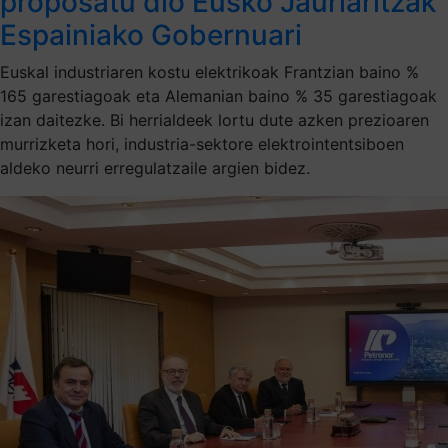
proposatu dio Eusko Jaurlaritzak
Espainiako Gobernuari
Euskal industriaren kostu elektrikoak Frantzian baino %
165 garestiagoak eta Alemanian baino % 35 garestiagoak
izan daitezke. Bi herrialdeek lortu dute azken prezioaren
murrizketa hori, industria-sektore elektrointentsiboen
aldeko neurri erregulatzaile argien bidez.