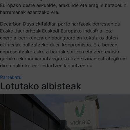
Europako beste eskualde, erakunde eta eragile batzuekin
harremanak ezartzeko ere.
Decarbon Days ekitaldian parte hartzeak berresten du
Eusko Jaurlaritzak Euskadi Europako industria- eta
energia-berrikuntzaren abangoardian kokatuko duten
ekimenak bultzatzeko duen konpromisoa. Era berean,
enpresentzako aukera berriak sortzen eta zero emisio
garbiko ekonomiarantz egiteko trantsizioan estrategikoak
diren balio-kateak indartzen laguntzen du.
Partekatu
Lotutako albisteak