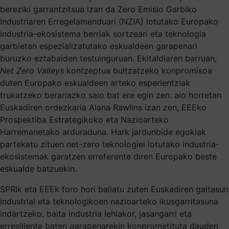
bereziki garrantzitsua izan da Zero Emisio Garbiko
Industriaren Erregelamenduari (NZIA) lotutako Europako
industria-ekosistema berriak sortzeari eta teknologia
garbietan espezializatutako eskualdeen garapenari
buruzko eztabaiden testuinguruan. Ekitaldiaren barruan,
Net Zero Valleys
kontzeptua bultzatzeko konpromisoa
duten Europako eskualdeen arteko esperientziak
trukatzeko berariazko saio bat ere egin zen. aio horretan
Euskadiren ordezkaria Alana Rawlins izan zen, EEEko
Prospektiba Estrategikoko eta Nazioarteko
Harremanetako arduraduna. Hark jardunbide egokiak
partekatu zituen net-zero teknologiei lotutako industria-
ekosistemak garatzen erreferente diren Europako beste
eskualde batzuekin.
SPRIk eta EEEk foro hori baliatu zuten Euskadiren gaitasun
industrial eta teknologikoen nazioarteko ikusgarritasuna
indartzeko, baita industria lehiakor, jasangarri eta
erresiliente baten garapenarekin konprometituta dauden