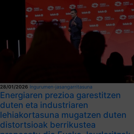
28/01/2026
Ingurumen-jasangarritasuna
Energiaren prezioa garestitzen
duten eta industriaren
lehiakortasuna mugatzen duten
distortsioak berrikustea