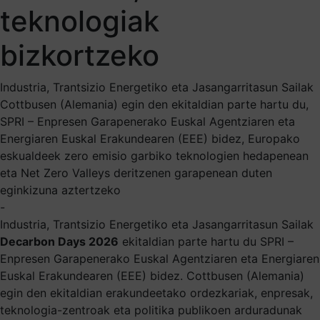
teknologiak
bizkortzeko
Industria, Trantsizio Energetiko eta Jasangarritasun Sailak
Cottbusen (Alemania) egin den ekitaldian parte hartu du,
SPRI – Enpresen Garapenerako Euskal Agentziaren eta
Energiaren Euskal Erakundearen (EEE) bidez, Europako
eskualdeek zero emisio garbiko teknologien hedapenean
eta Net Zero Valleys deritzenen garapenean duten
eginkizuna aztertzeko
-
Industria, Trantsizio Energetiko eta Jasangarritasun Sailak
Decarbon Days 2026
ekitaldian parte hartu du SPRI –
Enpresen Garapenerako Euskal Agentziaren eta Energiaren
Euskal Erakundearen (EEE) bidez. Cottbusen (Alemania)
egin den ekitaldian erakundeetako ordezkariak, enpresak,
teknologia-zentroak eta politika publikoen arduradunak