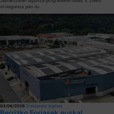
Jaurlaritzaren laguntza-programaren bidez % 25eko
dirulaguntza jaso du
03/06/2026
Eraldaketa digitala
Berrizko Forjasek euskal