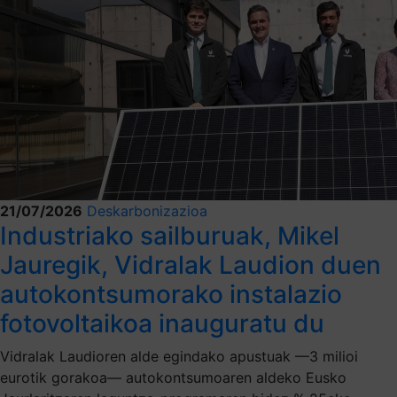
21/07/2026
Deskarbonizazioa
Industriako sailburuak, Mikel
Jauregik, Vidralak Laudion duen
autokontsumorako instalazio
fotovoltaikoa inauguratu du
Vidralak Laudioren alde egindako apustuak —3 milioi
eurotik gorakoa— autokontsumoaren aldeko Eusko