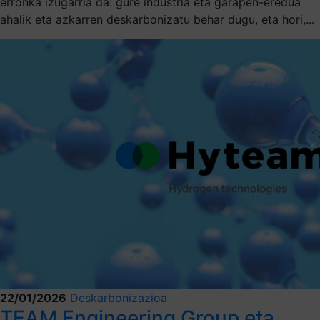
erronka izugarria da: gure industria eta garapen-eredua
ahalik eta azkarren deskarbonizatu behar dugu, eta hori,...
22/01/2026
Deskarbonizazioa
TEAM Engineering Group eta