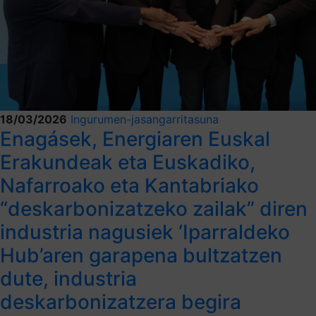
18/03/2026
Ingurumen-jasangarritasuna
Enagásek, Energiaren Euskal
Erakundeak eta Euskadiko,
Nafarroako eta Kantabriako
“deskarbonizatzeko zailak” diren
industria nagusiek ‘Iparraldeko
Hub’aren garapena bultzatzen
dute, industria
deskarbonizatzera begira