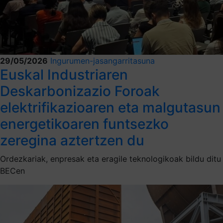
29/05/2026
Ingurumen-jasangarritasuna
Euskal Industriaren
Deskarbonizazio Foroak
elektrifikazioaren eta malgutasun
energetikoaren funtsezko
zeregina aztertzen du
Ordezkariak, enpresak eta eragile teknologikoak bildu ditu
BECen