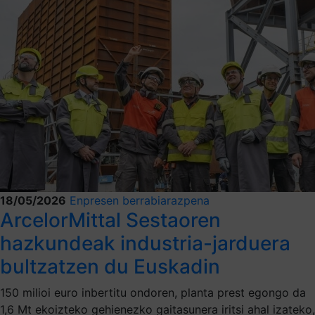
18/05/2026
Enpresen berrabiarazpena
ArcelorMittal Sestaoren
hazkundeak industria-jarduera
bultzatzen du Euskadin
150 milioi euro inbertitu ondoren, planta prest egongo da
1,6 Mt ekoizteko gehienezko gaitasunera iritsi ahal izateko,