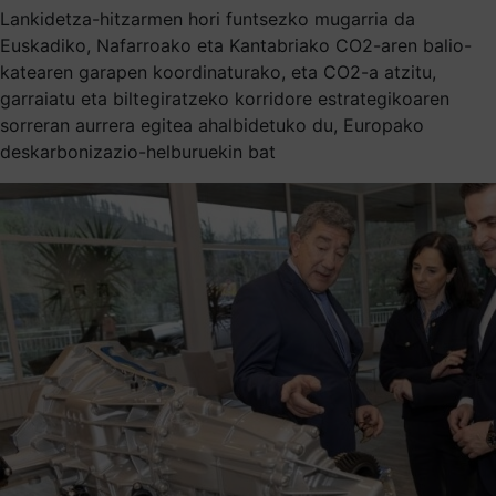
Lankidetza-hitzarmen hori funtsezko mugarria da
Euskadiko, Nafarroako eta Kantabriako CO2-aren balio-
katearen garapen koordinaturako, eta CO2-a atzitu,
garraiatu eta biltegiratzeko korridore estrategikoaren
sorreran aurrera egitea ahalbidetuko du, Europako
deskarbonizazio-helburuekin bat