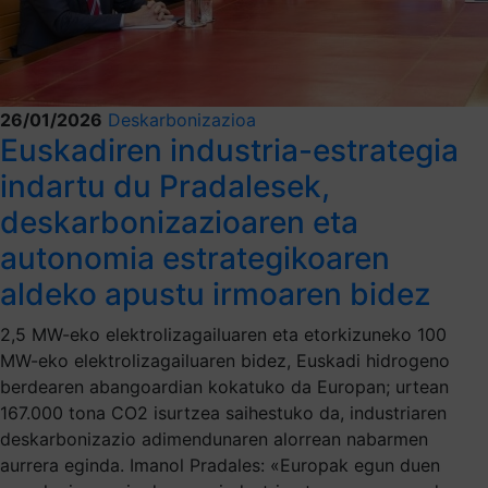
26/01/2026
Deskarbonizazioa
Euskadiren industria-estrategia
indartu du Pradalesek,
deskarbonizazioaren eta
autonomia estrategikoaren
aldeko apustu irmoaren bidez
2,5 MW-eko elektrolizagailuaren eta etorkizuneko 100
MW-eko elektrolizagailuaren bidez, Euskadi hidrogeno
berdearen abangoardian kokatuko da Europan; urtean
167.000 tona CO2 isurtzea saihestuko da, industriaren
deskarbonizazio adimendunaren alorrean nabarmen
aurrera eginda. Imanol Pradales: «Europak egun duen