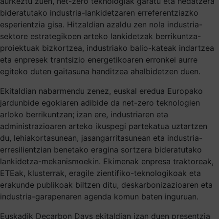
aurkeztu zuen, net-zero teknologiak garatu eta hedatzera
bideratutako industria-lankidetzaren erreferentziazko
esperientzia gisa. Hitzaldian azaldu zen nola industria-
sektore estrategikoen arteko lankidetzak berrikuntza-
proiektuak bizkortzea, industriako balio-kateak indartzea
eta enpresek trantsizio energetikoaren erronkei aurre
egiteko duten gaitasuna handitzea ahalbidetzen duen.
Ekitaldian nabarmendu zenez, euskal eredua Europako
jardunbide egokiaren adibide da net-zero teknologien
arloko berrikuntzan; izan ere, industriaren eta
administrazioaren arteko ikuspegi partekatua uztartzen
du, lehiakortasunean, jasangarritasunean eta industria-
erresilientzian benetako eragina sortzera bideratutako
lankidetza-mekanismoekin. Ekimenak enpresa traktoreak,
ETEak, klusterrak, eragile zientifiko-teknologikoak eta
erakunde publikoak biltzen ditu, deskarbonizazioaren eta
industria-garapenaren agenda komun baten inguruan.
Euskadik Decarbon Days ekitaldian izan duen presentzia