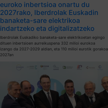
euroko inbertsioa onartu du
2027rako, Iberdrolak Euskadin
banaketa-sare elektrikoa
indartzeko eta digitalizatzeko
Iberdrolak Euskadiko banaketa-sare elektrikoetan egingo
dituen inbertsioen aurreikuspena 332 milioi eurokoa
izango da 2027-2029 aldian, eta 110 milioi eurotik gorakoa
2027an