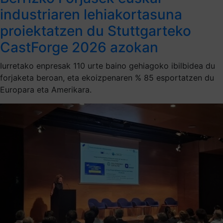
industriaren lehiakortasuna
proiektatzen du Stuttgarteko
CastForge 2026 azokan
Iurretako enpresak 110 urte baino gehiagoko ibilbidea du
forjaketa beroan, eta ekoizpenaren % 85 esportatzen du
Europara eta Amerikara.