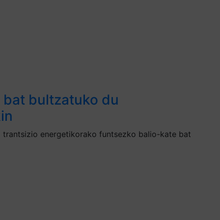
i bat bultzatuko du
in
 trantsizio energetikorako funtsezko balio-kate bat