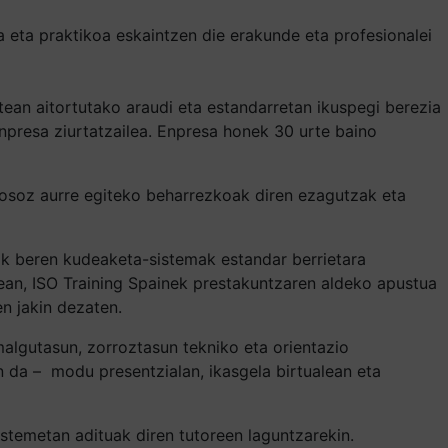
 eta praktikoa eskaintzen die erakunde eta profesionalei
ean aitortutako araudi eta estandarretan ikuspegi berezia
npresa ziurtatzailea. Enpresa honek 30 urte baino
n osoz aurre egiteko beharrezkoak diren ezagutzak eta
nak beren kudeaketa-sistemak estandar berrietara
rrean, ISO Training Spainek prestakuntzaren aldeko apustua
n jakin dezaten.
algutasun, zorroztasun tekniko eta orientazio
n da –
modu presentzialan, ikasgela birtualean eta
istemetan adituak diren tutoreen laguntzarekin.