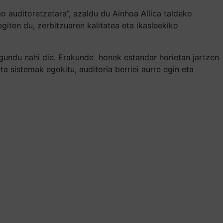
go auditoretzetara”, azaldu du Ainhoa Allica taldeko
iten du, zerbitzuaren kalitatea eta ikasleekiko
agundu nahi die. Erakunde
honek estandar horietan jartzen
a sistemak egokitu, auditoria berriei aurre egin eta