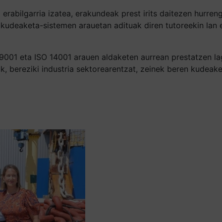
erabilgarria izatea, erakundeak prest irits daitezen hurren
kudeaketa-sistemen arauetan adituak diren tutoreekin lan eg
O 9001 eta ISO 14001 arauen aldaketen aurrean prestatzen l
, bereziki industria sektorearentzat, zeinek beren kudeaket