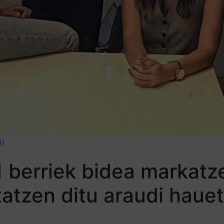
a)
 berriek bidea markatze
atzen ditu araudi hauet