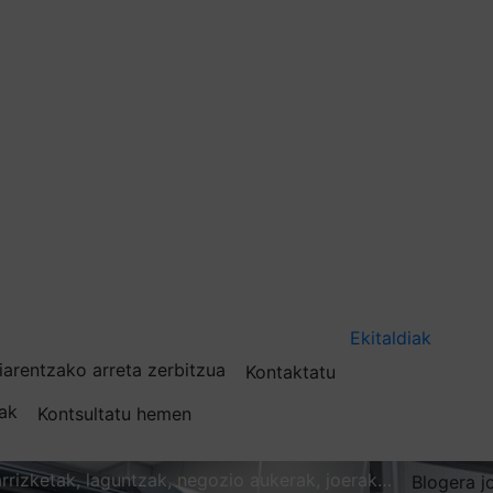
Ekitaldiak
iarentzako arreta zerbitzua
Kontaktatu
nak
Kontsultatu hemen
karrizketak, laguntzak, negozio aukerak, joerak…
Blogera j