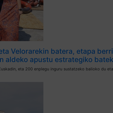
eta Velorarekin batera, etapa berr
en aldeko apustu estrategiko batek
Euskadin, eta 200 enplegu inguru sustatzeko balioko du eta