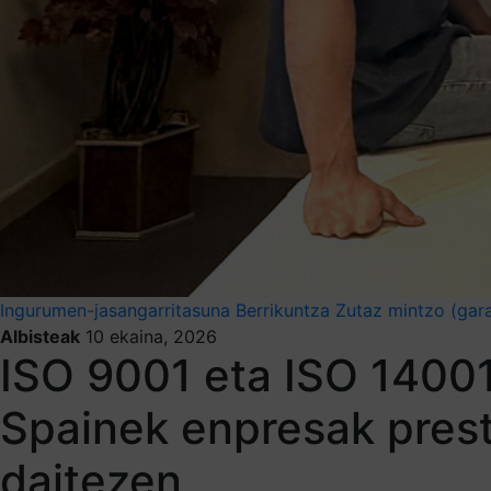
Ingurumen-jasangarritasuna
Berrikuntza
Zutaz mintzo (gar
Albisteak
10 ekaina, 2026
ISO 9001 eta ISO 14001
Spainek enpresak prest
daitezen