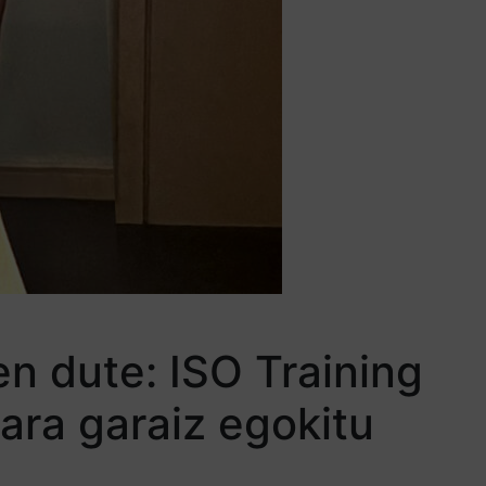
n dute: ISO Training
ara garaiz egokitu