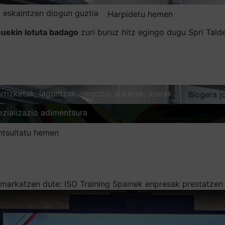
 eskaintzen diogun guztia
Harpidetu hemen
uekin lotuta badago
zuri buruz hitz egingo dugu Spri Tal
karrizketak, laguntzak, negozio aukerak, joerak…
Blogera j
ezializazio adimentsura
Arakatu
ntsultatu hemen
 markatzen dute: ISO Training Spainek enpresak prestatzen 