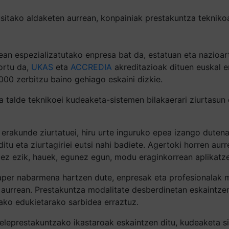
sitako aldaketen aurrean, konpainiak prestakuntza teknikoa
an espezializatutako enpresa bat da, estatuan eta nazioart
ortu da,
UKAS
eta
ACCREDIA
akreditazioak dituen euskal e
00 zerbitzu baino gehiago eskaini dizkie.
ta talde teknikoei kudeaketa-sistemen bilakaerari ziurtasu
e erakunde ziurtatuei, hiru urte inguruko epea izango dute
itu eta ziurtagiriei eutsi nahi badiete. Agertoki horren au
 ez ezik, hauek, egunez egun, modu eraginkorrean aplikatze
aper nabarmena hartzen dute, enpresak eta profesionalak m
 aurrean. Prestakuntza modalitate desberdinetan eskaintze
ako edukietarako sarbidea erraztuz.
teleprestakuntzako ikastaroak eskaintzen ditu, kudeaketa s