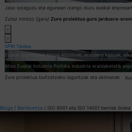
Jaso iezaguzu eta egunean izango duzu euskal enpresari
Zutaz mintzo
(
gara
)
Zure proiektua gure jarduera-erem
‹
›
SPRI Taldea
Euskal enpresaren bloga
Albisteak, erabilera kasuak, el
Atlas
Euskal Industria Politika
Industria eraldaketatik esp
Zure proiektua bultzatzeko laguntzak eta ekimenak
Ko
Nire harpidetzak
Aukeratu jaso nahi duzun informazioa
Bloga
/
Berrikuntza
/
ISO 9001 eta ISO 14001 berriek bidea