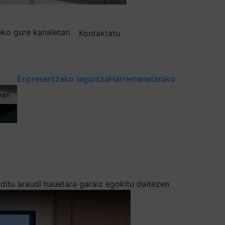
deko gure kanaletan
Kontaktatu
Enpresentzako laguntza
Harremanetarako
oan
ditu araudi hauetara garaiz egokitu daitezen