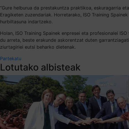
“Gure helburua da prestakuntza praktikoa, eskuragarria eta 
Eragiketen zuzendariak. Horretarako, ISO Training Spainek 
hurbiltasuna indartzeko.
Holan, ISO Training Spainek enpresei eta profesionalei IS
du arreta, beste erakunde askorentzat duten garrantziagatik
ziurtagiriei eutsi beharko dietenak.
Partekatu
Lotutako albisteak