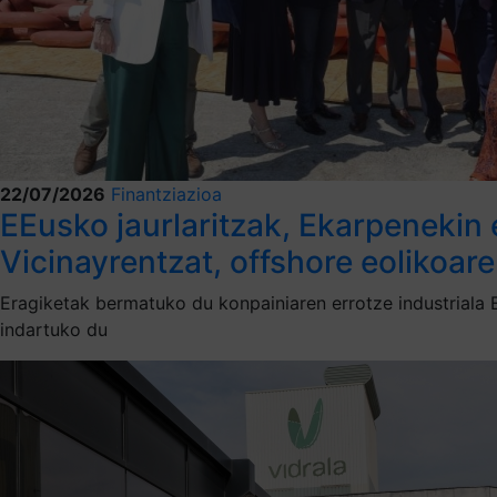
22/07/2026
Finantziazioa
EEusko jaurlaritzak, Ekarpenekin 
Vicinayrentzat, offshore eolikoar
Eragiketak bermatuko du konpainiaren errotze industriala 
indartuko du