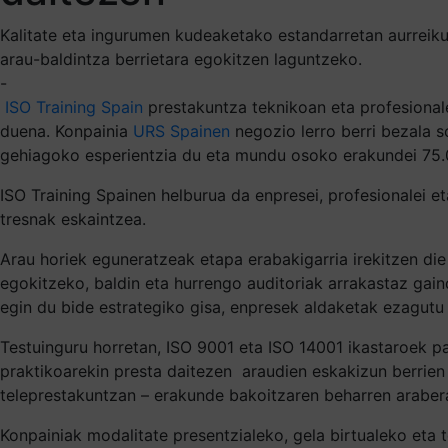
Kalitate eta ingurumen kudeaketako estandarretan aurreiku
arau-baldintza berrietara egokitzen laguntzeko.
-
ISO Training Spain
prestakuntza teknikoan eta profesionale
duena. Konpainia
URS Spainen
negozio lerro berri bezala s
gehiagoko esperientzia du eta mundu osoko erakundei 75.0
ISO Training Spainen helburua da enpresei, profesionalei e
tresnak eskaintzea.
Arau horiek eguneratzeak etapa erabakigarria irekitzen di
egokitzeko, baldin eta hurrengo auditoriak arrakastaz gaind
egin du bide estrategiko gisa, enpresek aldaketak ezagutu
Testuinguru horretan, ISO 9001 eta ISO 14001 ikastaroek p
praktikoarekin presta daitezen
araudien eskakizun berrien
teleprestakuntzan – erakunde bakoitzaren beharren araber
Konpainiak modalitate presentzialeko, gela birtualeko eta 