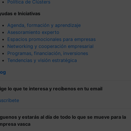
Política de Clústers
yudas e Iniciativas
Agenda, formación y aprendizaje
Asesoramiento experto
Espacios promocionales para empresas
Networking y cooperación empresarial
Programas, financiación, inversiones
Tendencias y visión estratégica
log
lige lo que te interesa y recíbenos en tu email
uscríbete
íguenos y estarás al día de todo lo que se mueve para la
mpresa vasca