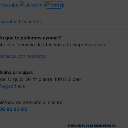
reguntas frecuentes
En que te podemos ayudar?
ste es el servicio de atención a la empresa vasca
ontacta con nosotros
icina principal:
lda. Urquijo 36 4ª planta 48011 Bilbao
nfo@spri.eus
léfono de atención al cliente:
00 92 93 93