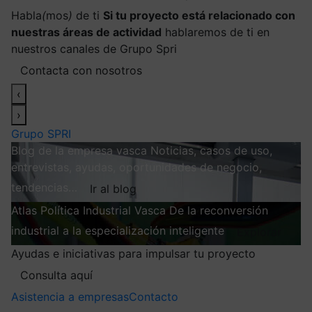
Habla
(
mos
)
de ti
Si tu proyecto está relacionado con
nuestras áreas de actividad
hablaremos de ti en
nuestros canales de Grupo Spri
Contacta con nosotros
‹
›
Grupo SPRI
Blog de la empresa vasca
Noticias, casos de uso,
entrevistas, ayudas, oportunidades de negocio,
tendencias…
Ir al blog
Atlas
Política Industrial Vasca
De la reconversión
industrial a la especialización inteligente
Explorar
Ayudas e iniciativas para impulsar tu proyecto
Consulta aquí
Asistencia a empresas
Contacto