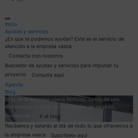
Inicio
Ayudas y servicios
¿En que te podemos ayudar?
Este es el servicio de
atención a la empresa vasca
Contacta con nosotros
Buscador de ayudas y servicios para impulsar tu
proyecto
Consulta aquí
Agenda
Blog
Blog de la empresa vasca
Noticias, casos de uso,
entrevistas, ayudas, oportunidades de negocio,
tendencias…
Ir al blog
Recíbenos y estarás al día de todo lo que ofrecemos a
la empresa vasca
Suscríbete aquí