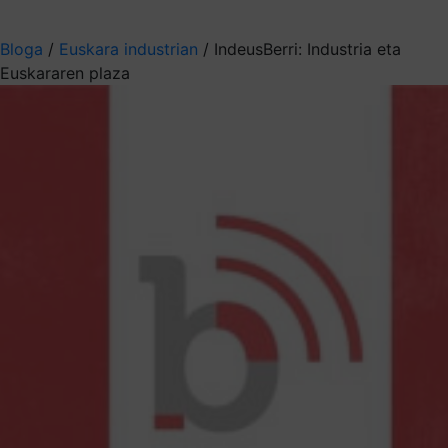
Aukeratu jaso nahi duzun informazioa
Bloga
/
Euskara industrian
/
IndeusBerri: Industria eta
Euskararen plaza