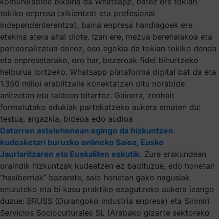
komunikabide bikaina da Whatsapp, batez ere tokian
tokiko enpresa txikientzat eta profesional
independenterentzat, baina enpresa handiagoek ere
etekina atera ahal diote. Izan ere, mezua berehalakoa eta
pertsonalizatua denez, oso egokia da tokian tokiko denda
eta enpresetarako, oro har, bezeroak fidel bihurtzeko
helburua lortzeko. Whatsapp plataforma digital bat da eta
1.350 milioi erabiltzaile konektatzen ditu norabide
anitzetan eta taldeen bitartez. Gainera, zenbait
formatutako edukiak partekatzeko aukera ematen du:
testua, argazkia, bideoa edo audioa
Datorren astelehenean egingo da hizkuntzen
kudeaketari buruzko onlineko Saioa, Eusko
Jaurlaritzaren eta Euskaliten eskutik.
Zure erakundean
oraindik hizkuntzak kudeatzen ez badituzue, edo honetan
“hasiberriak” bazarete, saio honetan gako nagusiak
entzuteko eta bi kasu praktiko ezagutzeko aukera izango
duzue: BRUSS (Durangoko industria enpresa) eta Sirimiri
Servicios Socioculturales SL (Arabako gizarte sektoreko