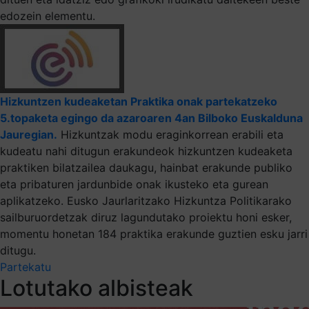
edozein elementu.
Hizkuntzen kudeaketan Praktika onak partekatzeko
5.topaketa egingo da azaroaren 4an Bilboko Euskalduna
Jauregian.
Hizkuntzak modu eraginkorrean erabili eta
kudeatu nahi ditugun erakundeok hizkuntzen kudeaketa
praktiken bilatzailea daukagu, hainbat erakunde publiko
eta pribaturen jardunbide onak ikusteko eta gurean
aplikatzeko. Eusko Jaurlaritzako Hizkuntza Politikarako
sailburuordetzak diruz lagundutako proiektu honi esker,
momentu honetan 184 praktika erakunde guztien esku jarri
ditugu.
Partekatu
Lotutako albisteak