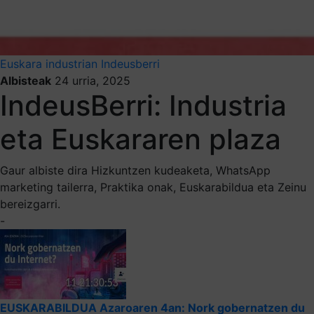
Euskara industrian
Indeusberri
Albisteak
24 urria, 2025
IndeusBerri: Industria
eta Euskararen plaza
Gaur albiste dira Hizkuntzen kudeaketa, WhatsApp
marketing tailerra, Praktika onak, Euskarabildua eta Zeinu
bereizgarri.
-
EUSKARABILDUA Azaroaren 4an: Nork gobernatzen du