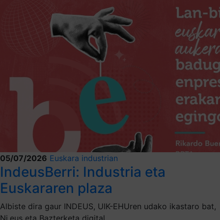
05/07/2026
Euskara industrian
IndeusBerri: Industria eta
Euskararen plaza
Albiste dira gaur INDEUS, UIK-EHUren udako ikastaro bat,
Ni.eus eta Bazterketa digital.