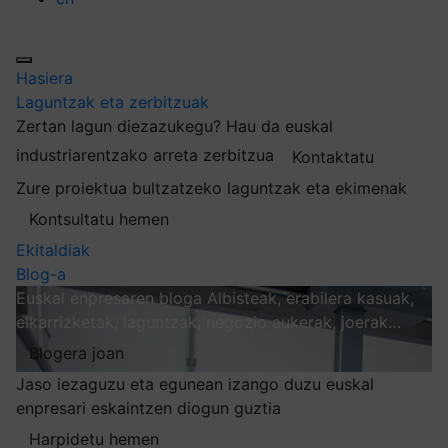
Hasiera
Laguntzak eta zerbitzuak
Zertan lagun diezazukegu?
Hau da euskal
industriarentzako arreta zerbitzua
Kontaktatu
Zure proiektua bultzatzeko laguntzak eta ekimenak
Kontsultatu hemen
Ekitaldiak
Blog-a
Euskal enpresaren bloga
Albisteak, erabilera kasuak,
elkarrizketak, laguntzak, negozio aukerak, joerak…
Blogera joan
Jaso iezaguzu eta egunean izango duzu euskal
enpresari eskaintzen diogun guztia
Harpidetu hemen