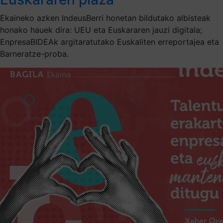
Ekaineko azken IndeusBerri honetan bildutako albisteak
honako hauek dira: UEU eta Euskararen jauzi digitala;
EnpresaBIDEAk argitaratutako Euskaliten erreportajea eta
Barneratze-proba.