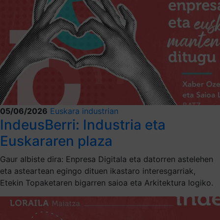
05/06/2026
Euskara industrian
IndeusBerri: Industria eta
Euskararen plaza
Gaur albiste dira: Enpresa Digitala eta datorren astelehen
eta asteartean egingo dituen ikastaro interesgarriak,
Etekin Topaketaren bigarren saioa eta Arkitektura logiko.