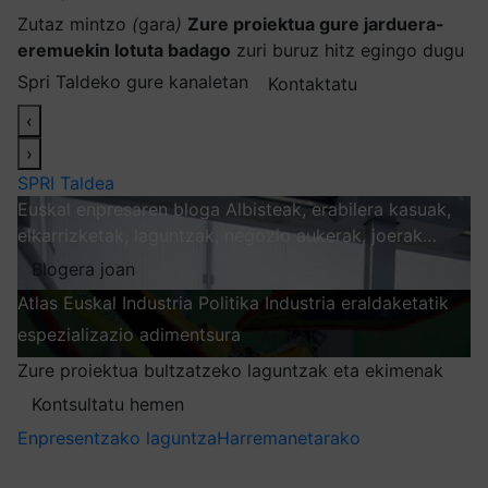
Zutaz mintzo
(
gara
)
Zure proiektua gure jarduera-
eremuekin lotuta badago
zuri buruz hitz egingo dugu
Spri Taldeko gure kanaletan
Kontaktatu
‹
›
SPRI Taldea
Euskal enpresaren bloga
Albisteak, erabilera kasuak,
elkarrizketak, laguntzak, negozio aukerak, joerak…
Blogera joan
Atlas
Euskal Industria Politika
Industria eraldaketatik
espezializazio adimentsura
Arakatu
Zure proiektua bultzatzeko laguntzak eta ekimenak
Kontsultatu hemen
Enpresentzako laguntza
Harremanetarako
Nire harpidetzak