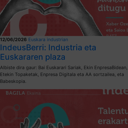
12/06/2026
Euskara industrian
IndeusBerri: Industria eta
Euskararen plaza
Albiste dira gaur: Bai Euskarari Sariak, Ekin EnpresaBidean,
Etekin Topaketak, Enpresa Digitala eta AA sortzailea, eta
Babeskopia.