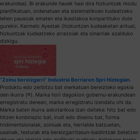
erakundea). Bi erakunde hauek hasi dira hizkuntzak modu
planifikatuan, ordenatuan eta sistematikoan kudeatzeko
lehen pausoak ematen eta ikasitakoa konpartituko dute
gurekin. Karmelo Ayestak (hizkuntzen kudeaketan aritua),
hizkuntzak kudeatzeko arrazoiak eta oinarriak azalduko
dizkigu.
“Zeinu bereizgarri” Industria Berriaren Spri Hiztegian.
Produktu edo zerbitzu bat merkatuan bereizteko egokia
den ikurra (®). Marka hori dagokion gobernu-erakundean
erregistratu denean, marka erregistratu izendatu ohi da.
Marka baten ikurra askotarikoa izan daiteke: hitz bat edo
hitzen konbinazio bat, irudi edo diseinu bat, forma
tridimentsionalak, soinuak eta, herrialde batzuetan,
usainak, testurak eta bereizgarritasun-baldintzak betetzen
dituen eta idatziz edo grafikoki irudikatu daitekeen beste