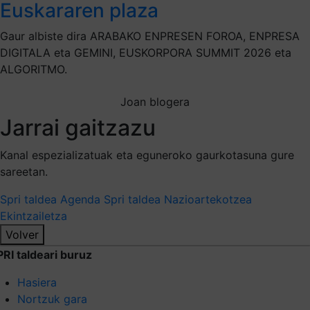
Euskararen plaza
Gaur albiste dira ARABAKO ENPRESEN FOROA, ENPRESA
DIGITALA eta GEMINI, EUSKORPORA SUMMIT 2026 eta
ALGORITMO.
Joan blogera
Jarrai gaitzazu
Kanal espezializatuak eta eguneroko gaurkotasuna gure
sareetan.
Spri taldea
Agenda Spri taldea
Nazioartekotzea
Ekintzailetza
Volver
PRI taldeari buruz
Hasiera
Nortzuk gara