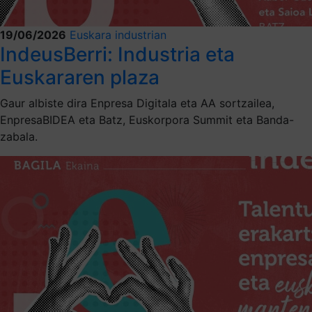
19/06/2026
Euskara industrian
IndeusBerri: Industria eta
Euskararen plaza
Gaur albiste dira Enpresa Digitala eta AA sortzailea,
EnpresaBIDEA eta Batz, Euskorpora Summit eta Banda-
zabala.