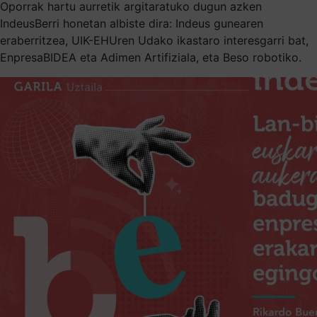
Oporrak hartu aurretik argitaratuko dugun azken
IndeusBerri honetan albiste dira: Indeus gunearen
eraberritzea, UIK-EHUren Udako ikastaro interesgarri bat,
EnpresaBIDEA eta Adimen Artifiziala, eta Beso robotiko.