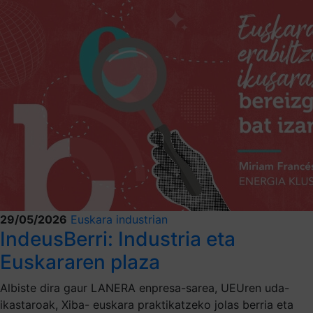
29/05/2026
Euskara industrian
IndeusBerri: Industria eta
Euskararen plaza
Albiste dira gaur LANERA enpresa-sarea, UEUren uda-
ikastaroak, Xiba- euskara praktikatzeko jolas berria eta