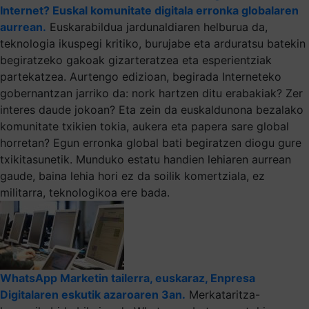
Internet? Euskal komunitate digitala erronka globalaren
aurrean.
Euskarabildua jardunaldiaren helburua da,
teknologia ikuspegi kritiko, burujabe eta arduratsu batekin
begiratzeko gakoak gizarteratzea eta esperientziak
partekatzea. Aurtengo edizioan, begirada Interneteko
gobernantzan jarriko da: nork hartzen ditu erabakiak? Zer
interes daude jokoan? Eta zein da euskaldunona bezalako
komunitate txikien tokia, aukera eta papera sare global
horretan? Egun erronka global bati begiratzen diogu gure
txikitasunetik. Munduko estatu handien lehiaren aurrean
gaude, baina lehia hori ez da soilik komertziala, ez
militarra, teknologikoa ere bada.
WhatsApp Marketin tailerra, euskaraz, Enpresa
Digitalaren eskutik azaroaren 3an.
Merkataritza-