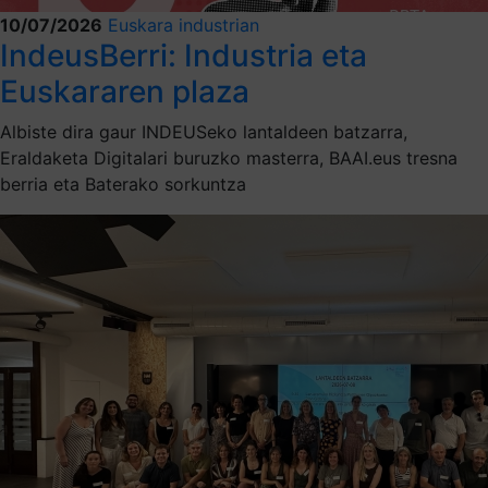
10/07/2026
Euskara industrian
IndeusBerri: Industria eta
Euskararen plaza
Albiste dira gaur INDEUSeko lantaldeen batzarra,
Eraldaketa Digitalari buruzko masterra, BAAI.eus tresna
berria eta Baterako sorkuntza