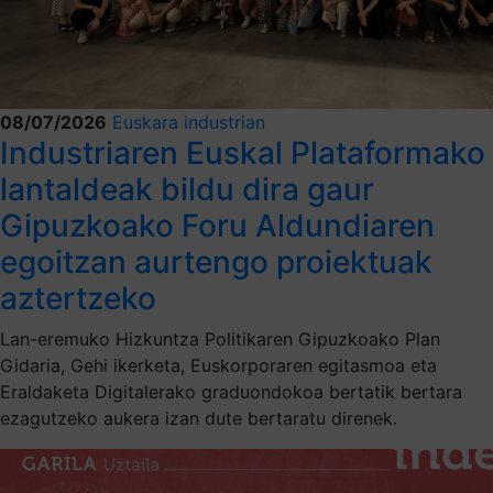
08/07/2026
Euskara industrian
Industriaren Euskal Plataformako
lantaldeak bildu dira gaur
Gipuzkoako Foru Aldundiaren
egoitzan aurtengo proiektuak
aztertzeko
Lan-eremuko Hizkuntza Politikaren Gipuzkoako Plan
Gidaria, Gehi ikerketa, Euskorporaren egitasmoa eta
Eraldaketa Digitalerako graduondokoa bertatik bertara
ezagutzeko aukera izan dute bertaratu direnek.