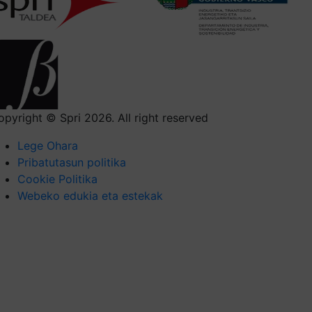
opyright © Spri 2026. All right reserved
Lege Ohara
Pribatutasun politika
Cookie Politika
Webeko edukia eta estekak