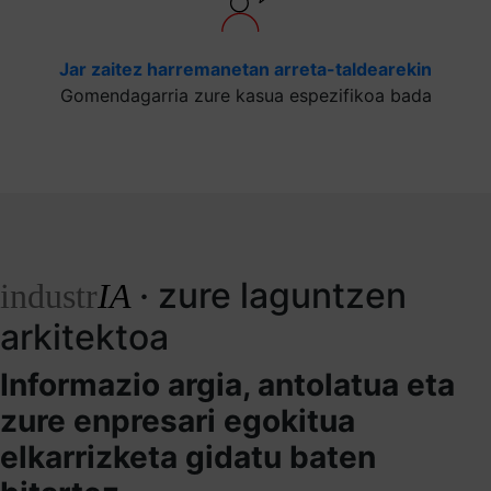
Jar zaitez harremanetan arreta-taldearekin
Gomendagarria zure kasua espezifikoa bada
· zure laguntzen
industr
IA
arkitektoa
Informazio argia, antolatua eta
zure enpresari egokitua
elkarrizketa gidatu baten