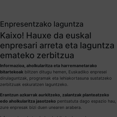
Enpresentzako laguntza
Kaixo! Hauxe da euskal
enpresari arreta eta laguntza
emateko zerbitzua
Informazioa, aholkularitza eta harremanetarako
bitartekoak
biltzen ditugu hemen, Euskadiko enpresei
dirulaguntzak, programak eta lehiakortasuna sustatzeko
zerbitzuak eskuratzen laguntzeko.
Erantzun azkarrak aurkitzeko, zalantzak planteatzeko
edo aholkularitza jasotzeko
pentsatuta dago espazio hau,
zure enpresak bizi duen unearen arabera.