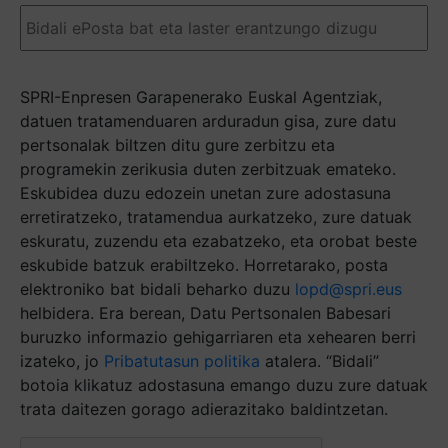
Email
(Required)
SPRI-Enpresen Garapenerako Euskal Agentziak,
datuen tratamenduaren arduradun gisa, zure datu
pertsonalak biltzen ditu gure zerbitzu eta
programekin zerikusia duten zerbitzuak emateko.
Eskubidea duzu edozein unetan zure adostasuna
erretiratzeko, tratamendua aurkatzeko, zure datuak
eskuratu, zuzendu eta ezabatzeko, eta orobat beste
eskubide batzuk erabiltzeko. Horretarako, posta
elektroniko bat bidali beharko duzu
lopd@spri.eus
helbidera. Era berean, Datu Pertsonalen Babesari
buruzko informazio gehigarriaren eta xehearen berri
izateko, jo
Pribatutasun politika
atalera. “Bidali”
botoia klikatuz adostasuna emango duzu zure datuak
trata daitezen gorago adierazitako baldintzetan.
Captcha