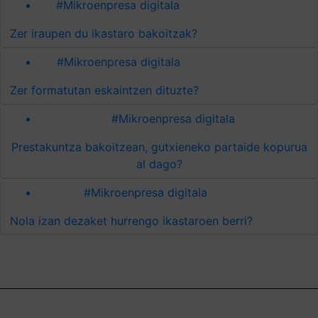
#Mikroenpresa digitala
Zer iraupen du ikastaro bakoitzak?
#Mikroenpresa digitala
Zer formatutan eskaintzen dituzte?
#Mikroenpresa digitala
Prestakuntza bakoitzean, gutxieneko partaide kopurua
al dago?
#Mikroenpresa digitala
Nola izan dezaket hurrengo ikastaroen berri?