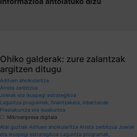
informazioa antolatuko dizu
Ohiko galderak: zure zalantzak
argitzen ditugu
Adituen aholkularitza
Arreta zerbitzua
Joerak eta ikuspegi estrategikoa
Laguntza programak, finantzaketa, inbertsioak
Prestakuntza eta ikaskuntza
Mikroenpresa digitala
Atal guztiak
Adituen aholkularitza
Arreta zerbitzua
Joerak
eta ikuspegi estrategikoa
Laguntza programak,