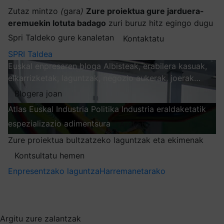
Zutaz mintzo
(
gara
)
Zure proiektua gure jarduera-
eremuekin lotuta badago
zuri buruz hitz egingo dugu
Spri Taldeko gure kanaletan
Kontaktatu
SPRI Taldea
Euskal enpresaren bloga
Albisteak, erabilera kasuak,
elkarrizketak, laguntzak, negozio aukerak, joerak…
Blogera joan
Atlas
Euskal Industria Politika
Industria eraldaketatik
espezializazio adimentsura
Arakatu
Zure proiektua bultzatzeko laguntzak eta ekimenak
Kontsultatu hemen
Enpresentzako laguntza
Harremanetarako
Nire harpidetzak
Aukeratu jaso nahi duzun informazioa
Argitu zure zalantzak