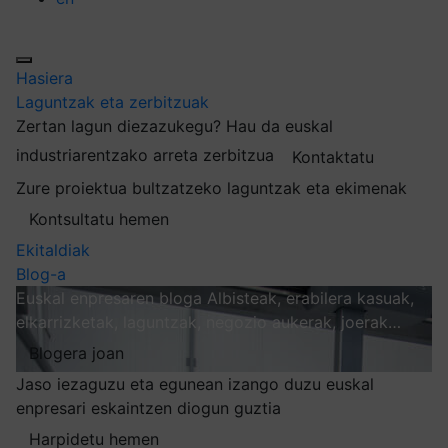
Hasiera
Laguntzak eta zerbitzuak
Zertan lagun diezazukegu?
Hau da euskal
industriarentzako arreta zerbitzua
Kontaktatu
Zure proiektua bultzatzeko laguntzak eta ekimenak
Kontsultatu hemen
Ekitaldiak
Blog-a
Euskal enpresaren bloga
Albisteak, erabilera kasuak,
elkarrizketak, laguntzak, negozio aukerak, joerak…
Blogera joan
Jaso iezaguzu eta egunean izango duzu euskal
enpresari eskaintzen diogun guztia
Harpidetu hemen