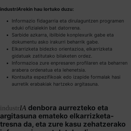
industr
IA
rekin hau lortuko duzu:
Informazio fidagarria eta dirulaguntzen programen
eduki ofizialekin bat datorrena.
Sarbide azkarra, ibilbide konplexurik gabe eta
dokumentu asko irakurri beharrik gabe.
Elkarrizketa bidezko orientazioa, elkarrizketa
gidatuak zatitutako bilaketen ordez.
Informazioa zure enpresaren profilaren eta beharren
arabera ordenatua eta lehenetsia.
Kontsulta espezifikoak edo izapide formalak hasi
aurretik erabakiak hartzeko argitasuna.
denbora aurrezteko eta
industr
IA
argitasuna emateko elkarrizketa-
tresna da, eta zure kasu zehatzerako