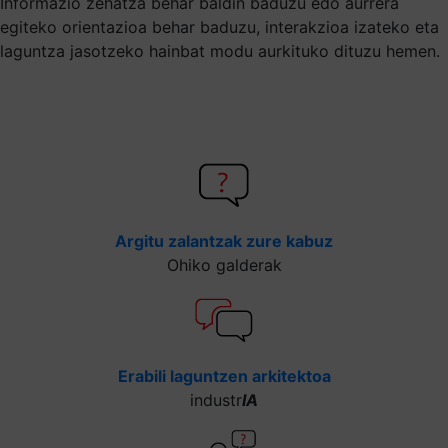
Informazio zehatza behar baldin baduzu edo aurrera
egiteko orientazioa behar baduzu, interakzioa izateko eta
laguntza jasotzeko hainbat modu aurkituko dituzu hemen.
Argitu zalantzak zure kabuz
Ohiko galderak
Erabili laguntzen arkitektoa
industr
IA