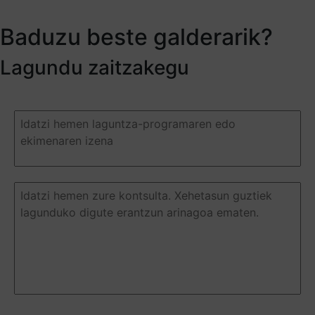
Baduzu beste galderarik?
Lagundu zaitzakegu
Duda
o
pregunta
(Required)
Duda
o
pregunta
(Required)