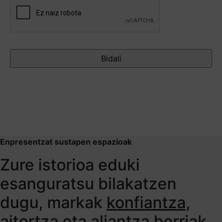
Enpresentzat sustapen espazioak
Zure istorioa eduki
esanguratsu bilakatzen
dugu, markak
konfiantza,
aitortza eta aliantza berriak