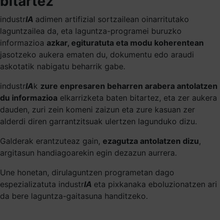
bitartez
industr
IA
adimen artifizial sortzailean oinarritutako
laguntzailea da, eta laguntza-programei buruzko
informazioa
azkar, egituratuta eta modu koherentean
jasotzeko aukera ematen du, dokumentu edo araudi
askotatik nabigatu beharrik gabe.
industr
IA
k
zure enpresaren beharren arabera antolatzen
du informazioa
elkarrizketa baten bitartez, eta zer aukera
dauden, zuri zein komeni zaizun eta zure kasuan zer
alderdi diren garrantzitsuak ulertzen lagunduko dizu.
Galderak erantzuteaz gain,
ezagutza antolatzen dizu
,
argitasun handiagoarekin egin dezazun aurrera.
Une honetan, dirulaguntzen programetan dago
espezializatuta industr
IA
eta pixkanaka eboluzionatzen ari
da bere laguntza-gaitasuna handitzeko.