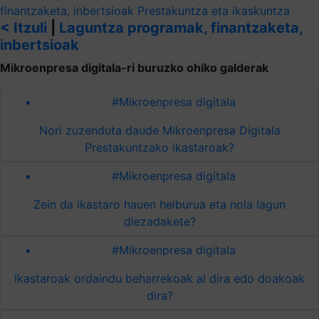
finantzaketa, inbertsioak
Prestakuntza eta ikaskuntza
< Itzuli
|
Laguntza programak, finantzaketa,
inbertsioak
Mikroenpresa digitala-ri buruzko ohiko galderak
#Mikroenpresa digitala
Nori zuzenduta daude Mikroenpresa Digitala
Prestakuntzako ikastaroak?
#Mikroenpresa digitala
Zein da ikastaro hauen helburua eta nola lagun
diezadakete?
#Mikroenpresa digitala
Ikastaroak ordaindu beharrekoak al dira edo doakoak
dira?