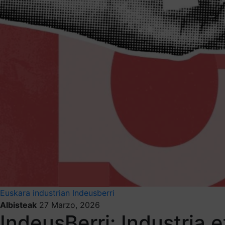
Euskara industrian
Indeusberri
Albisteak
27 Marzo, 2026
IndeusBerri: Industria 