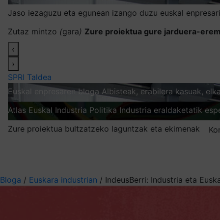
Jaso iezaguzu eta egunean izango duzu euskal enpresari
Zutaz mintzo
(
gara
)
Zure proiektua gure jarduera-erem
‹
›
SPRI Taldea
Euskal enpresaren bloga
Albisteak, erabilera kasuak, el
Atlas
Euskal Industria Politika
Industria eraldaketatik esp
Zure proiektua bultzatzeko laguntzak eta ekimenak
Ko
Nire harpidetzak
Aukeratu jaso nahi duzun informazioa
Bloga
/
Euskara industrian
/
IndeusBerri: Industria eta Eusk