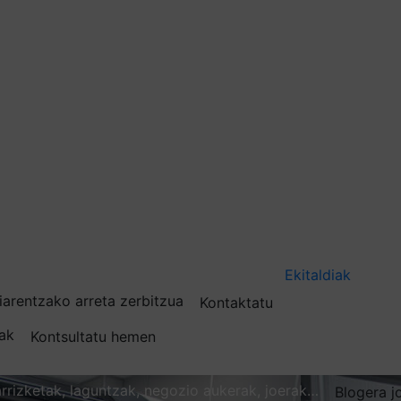
Ekitaldiak
iarentzako arreta zerbitzua
Kontaktatu
nak
Kontsultatu hemen
karrizketak, laguntzak, negozio aukerak, joerak…
Blogera j