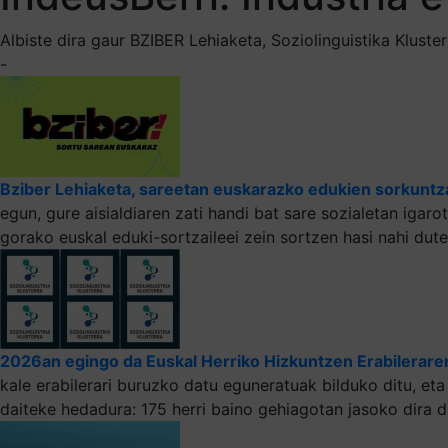
Albiste dira gaur BZIBER Lehiaketa, Soziolinguistika Klust
-
Bziber Lehiaketa, sareetan euskarazko edukien sorkuntz
egun, gure aisialdiaren zati handi bat sare sozialetan igar
gorako euskal eduki-sortzaileei zein sortzen hasi nahi dut
2026an egingo da Euskal Herriko Hizkuntzen Erabileraren
kale erabilerari buruzko datu eguneratuak bilduko ditu, e
daiteke hedadura: 175 herri baino gehiagotan jasoko dira 