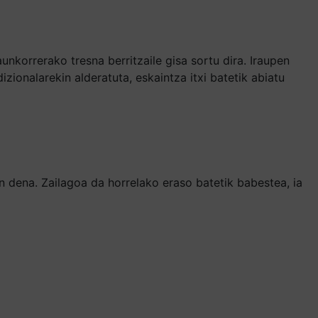
unkorrerako tresna berritzaile gisa sortu dira. Iraupen
zionalarekin alderatuta, eskaintza itxi batetik abiatu
n dena. Zailagoa da horrelako eraso batetik babestea, ia