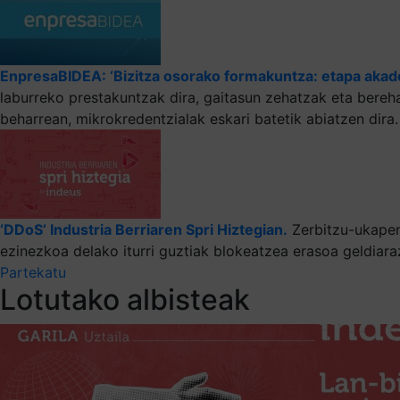
EnpresaBIDEA: ‘Bizitza osorako formakuntza: etapa akade
laburreko prestakuntzak dira, gaitasun zehatzak eta berehal
beharrean, mikrokredentzialak eskari batetik abiatzen dira
‘DDoS’ Industria Berriaren Spri Hiztegian.
Zerbitzu-ukapen
ezinezkoa delako iturri guztiak blokeatzea erasoa geldiara
Partekatu
Lotutako albisteak