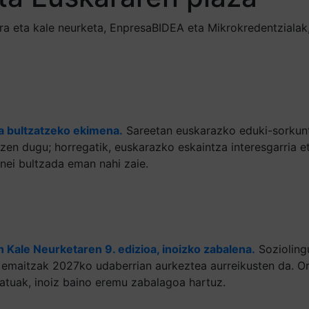
erra eta kale neurketa, EnpresaBIDEA eta Mikrokredentzialak
a bultzatzeko ekimena.
Sareetan euskarazko eduki-sorkunt
otzen dugu; horregatik, euskarazko eskaintza interesgarria 
enei bultzada eman nahi zaie.
 Kale Neurketaren 9. edizioa, inoizko zabalena.
Sozioling
ta emaitzak 2027ko udaberrian aurkeztea aurreikusten da. O
datuak, inoiz baino eremu zabalagoa hartuz.