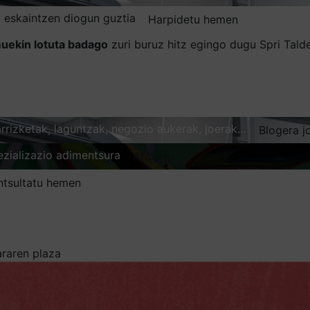
 eskaintzen diogun guztia
Harpidetu hemen
uekin lotuta badago
zuri buruz hitz egingo dugu Spri Tal
karrizketak, laguntzak, negozio aukerak, joerak…
Blogera j
ezializazio adimentsura
Arakatu
ntsultatu hemen
araren plaza