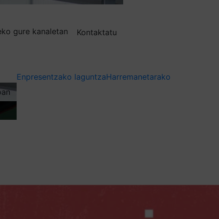
deko gure kanaletan
Kontaktatu
Enpresentzako laguntza
Harremanetarako
oan