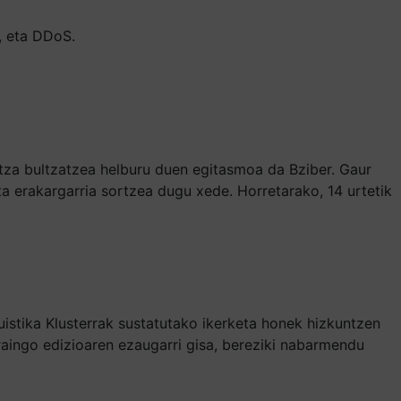
, eta DDoS.
za bultzatzea helburu duen egitasmoa da Bziber. Gaur
eta erakargarria sortzea dugu xede. Horretarako, 14 urtetik
uistika Klusterrak sustatutako ikerketa honek hizkuntzen
raingo edizioaren ezaugarri gisa, bereziki nabarmendu