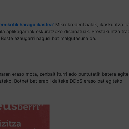
mikotik harago ikastea’
Mikrokredentzialak, ikaskuntza ira
a aplikagarriak eskuratzeko diseinatuak. Prestakuntza tradi
. Beste ezaugarri nagusi bat malgutasuna da.
aren eraso mota, zenbait iturri edo puntutatik batera egite
zteko. Botnet bat erabil daiteke DDoS eraso bat egiteko.